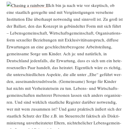
Ich bin ja nach wie vor skep­tisch, ob
eine staat­lich gere­gel­te und mit Ver­güns­ti­gun­gen ver­se­he­ne
Insti­tu­ti­on Ehe über­haupt not­wen­dig und sinn­voll ist. Zu groß ist
der Bal­last, den das Kon­zept in gebün­del­ter Form mit sich führt
– Lebens­ge­mein­schaft, Wirt­schafts­ge­mein­schaft, Orga­ni­sa­ti­ons­
form sexu­el­ler Bezie­hun­gen mit Exklu­si­vi­täts­an­spruch, dif­fu­se
Erwar­tun­gen an eine geschlech­ter­be­zo­ge­ne Arbeits­tei­lung,
gemein­sa­me Sor­ge um Kin­der. Ach ja: und natür­lich, in
Deutsch­land jeden­falls, die Erwar­tung, dass es sich um ein hete­
ro­se­xu­el­les Paar han­delt, das hei­ra­tet. Eigent­lich wäre es rich­tig,
die unter­schied­li­chen Aspek­te, die alle unter „Ehe“ geführt wer­
den, aus­ein­an­der­zu­drös­seln. (Gemein­sa­me) Sor­ge für Kin­der
hat nichts mit Ver­hei­ra­tet­sein zu tun. Lebens- und Wirt­schafts­
ge­mein­schaf­ten meh­re­rer Per­so­nen las­sen sich anders orga­ni­sie­
ren. Und sind wirk­lich staat­li­che Regis­ter dar­über not­wen­dig,
wer mit wem zusam­men ist? Und ganz prak­tisch äußert sich der
staat­lich Schutz der Ehe z.B. im Steu­er­recht fak­tisch als Dis­kri­
mi­nie­rung unver­hei­ra­te­ter Eltern, nicht­ehe­li­cher Lebens­ge­mein­