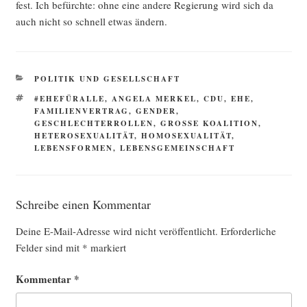
fest. Ich befürch­te: ohne eine ande­re Regie­rung wird sich da
auch nicht so schnell etwas ändern.
KATEGORIEN
POLITIK UND GESELLSCHAFT
SCHLAGWÖRTER
#EHEFÜRALLE
,
ANGELA MERKEL
,
CDU
,
EHE
,
FAMILIENVERTRAG
,
GENDER
,
GESCHLECHTERROLLEN
,
GROSSE KOALITION
,
HETEROSEXUALITÄT
,
HOMOSEXUALITÄT
,
LEBENSFORMEN
,
LEBENSGEMEINSCHAFT
Schreibe einen Kommentar
Deine E-Mail-Adresse wird nicht veröffentlicht.
Erforderliche
Felder sind mit
*
markiert
Kommentar
*