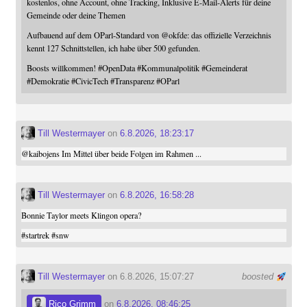
kostenlos, ohne Account, ohne Tracking, Inklusive E-Mail-Alerts für deine
Gemeinde oder deine Themen
Aufbauend auf dem OParl-Standard von
@
okfde
: das offizielle Verzeichnis
kennt 127 Schnittstellen, ich habe über 500 gefunden.
Boosts willkommen!
#
OpenData
#
Kommunalpolitik
#
Gemeinderat
#
Demokratie
#
CivicTech
#
Transparenz
#
OParl
Till Westermayer
on
6.8.2026, 18:23:17
@
kaibojens
Im Mittel über beide Folgen im Rahmen ...
Till Westermayer
on
6.8.2026, 16:58:28
Bonnie Taylor meets Klingon opera?
#
startrek
#
snw
Till Westermayer
on 6.8.2026, 15:07:27
boosted
Rico Grimm
on
6.8.2026, 08:46:25