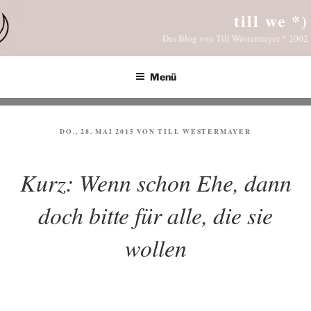
Zum
till we *)
Inhalt
Das Blog von Till Westermayer * 2002
springen
Menü
VERÖFFENTLICHT
DO., 28. MAI 2015
VON
TILL WESTERMAYER
AM
Kurz: Wenn schon Ehe, dann
doch bitte für alle, die sie
wollen