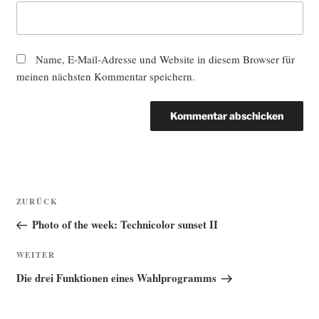
Name, E-Mail-Adresse und Website in diesem Browser für
meinen nächsten Kommentar speichern.
Beitragsnavigation
Vorheriger
ZURÜCK
Beitrag
Photo of the week: Technicolor sunset II
Nächster
WEITER
Beitrag
Die drei Funktionen eines Wahlprogramms