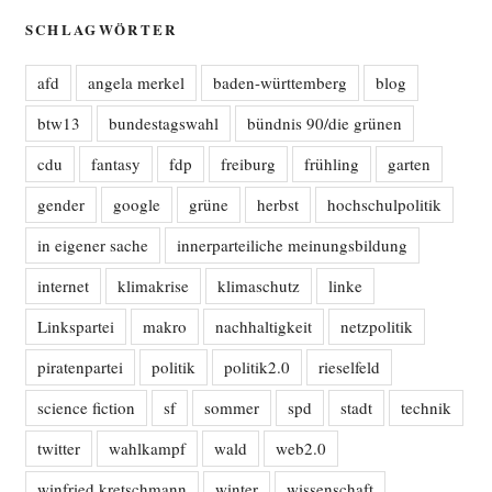
SCHLAGWÖRTER
afd
angela merkel
baden-württemberg
blog
btw13
bundestagswahl
bündnis 90/die grünen
cdu
fantasy
fdp
freiburg
frühling
garten
gender
google
grüne
herbst
hochschulpolitik
in eigener sache
innerparteiliche meinungsbildung
internet
klimakrise
klimaschutz
linke
Linkspartei
makro
nachhaltigkeit
netzpolitik
piratenpartei
politik
politik2.0
rieselfeld
science fiction
sf
sommer
spd
stadt
technik
twitter
wahlkampf
wald
web2.0
winfried kretschmann
winter
wissenschaft