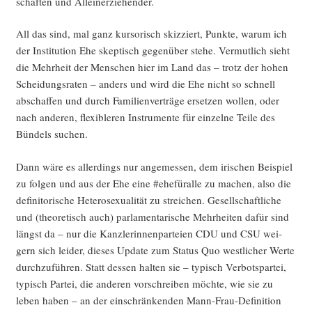
schaf­ten und Alleinerziehender.
All das sind, mal ganz kur­so­risch skiz­ziert, Punk­te, war­um ich
der Insti­tu­ti­on Ehe skep­tisch gegen­über ste­he. Ver­mut­lich sieht
die Mehr­heit der Men­schen hier im Land das – trotz der hohen
Schei­dungs­ra­ten – anders und wird die Ehe nicht so schnell
abschaf­fen und durch Fami­li­en­ver­trä­ge erset­zen wol­len, oder
nach ande­ren, fle­xi­ble­ren Instru­men­te für ein­zel­ne Tei­le des
Bün­dels suchen.
Dann wäre es aller­dings nur ange­mes­sen, dem iri­schen Bei­spiel
zu fol­gen und aus der Ehe eine #ehe­für­al­le zu machen, also die
defi­ni­to­ri­sche Hete­ro­se­xua­li­tät zu strei­chen. Gesell­schaft­li­che
und (theo­re­tisch auch) par­la­men­ta­ri­sche Mehr­hei­ten dafür sind
längst da – nur die Kanz­le­rin­nen­par­tei­en CDU und CSU wei­
gern sich lei­der, die­ses Update zum Sta­tus Quo west­li­cher Wer­te
durch­zu­füh­ren. Statt des­sen hal­ten sie – typisch Ver­bots­par­tei,
typisch Par­tei, die ande­ren vor­schrei­ben möch­te, wie sie zu
leben haben – an der ein­schrän­ken­den Mann-Frau-Defi­ni­ti­on