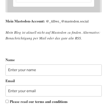
Mein Mast­o­don-Account:
@_tillwe_@mastodon.social
Mein Blog ist aktu­ell nicht auf Mast­o­don zu fin­den. Alter­na­ti­ve:
Benach­rich­ti­gung per Mail oder das gute alte
RSS
.
Name
Email
Please read our
terms and conditions