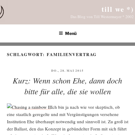
Zum
till we *)
Inhalt
Das Blog von Till Westermayer * 2002
springen
Menü
SCHLAGWORT:
FAMILIENVERTRAG
VERÖFFENTLICHT
DO., 28. MAI 2015
AM
Kurz: Wenn schon Ehe, dann doch
bitte für alle, die sie wollen
Ich bin ja nach wie vor skep­tisch, ob
eine staat­lich gere­gel­te und mit Ver­güns­ti­gun­gen ver­se­he­ne
Insti­tu­ti­on Ehe über­haupt not­wen­dig und sinn­voll ist. Zu groß ist
der Bal­last, den das Kon­zept in gebün­del­ter Form mit sich führt