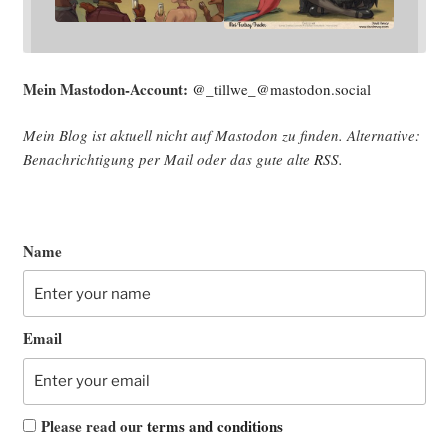
Mein Mast­o­don-Account:
@_tillwe_@mastodon.social
Mein Blog ist aktu­ell nicht auf Mast­o­don zu fin­den. Alter­na­ti­ve:
Benach­rich­ti­gung per Mail oder das gute alte
RSS
.
Name
Email
Please read our
terms and conditions