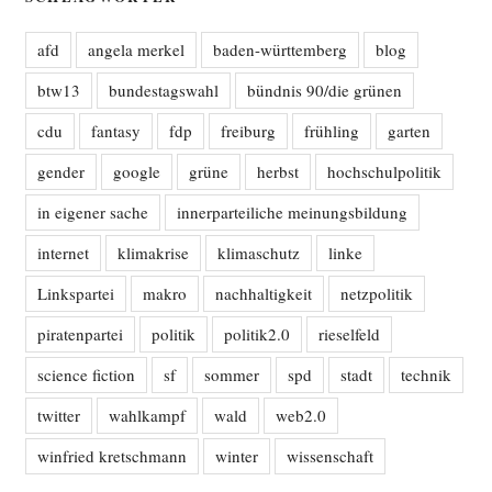
afd
angela merkel
baden-württemberg
blog
btw13
bundestagswahl
bündnis 90/die grünen
cdu
fantasy
fdp
freiburg
frühling
garten
gender
google
grüne
herbst
hochschulpolitik
in eigener sache
innerparteiliche meinungsbildung
internet
klimakrise
klimaschutz
linke
Linkspartei
makro
nachhaltigkeit
netzpolitik
piratenpartei
politik
politik2.0
rieselfeld
science fiction
sf
sommer
spd
stadt
technik
twitter
wahlkampf
wald
web2.0
winfried kretschmann
winter
wissenschaft