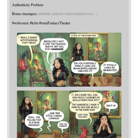
Authenticity Problem
Bonus timelapse:
PEPPERCARROT.COM/EN/MINIFANTAS
#
webcomic
#
krita
#
miniFantasyTheater