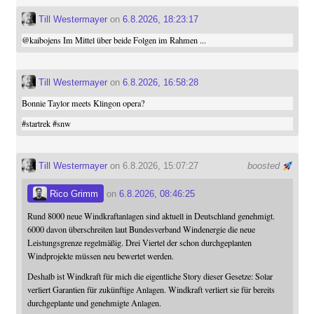
Till Westermayer
on
6.8.2026, 18:23:17
@
kaibojens
Im Mittel über beide Folgen im Rahmen ...
Till Westermayer
on
6.8.2026, 16:58:28
Bonnie Taylor meets Klingon opera?
#
startrek
#
snw
Till Westermayer
on 6.8.2026, 15:07:27
boosted
Rico Grimm
on
6.8.2026, 08:46:25
Rund 8000 neue Windkraftanlagen sind aktuell in Deutschland genehmigt.
6000 davon überschreiten laut Bundesverband Windenergie die neue
Leistungsgrenze regelmäßig. Drei Viertel der schon durchgeplanten
Windprojekte müssen neu bewertet werden.
Deshalb ist Windkraft für mich die eigentliche Story dieser Gesetze: Solar
verliert Garantien für zukünftige Anlagen. Windkraft verliert sie für bereits
durchgeplante und genehmigte Anlagen.