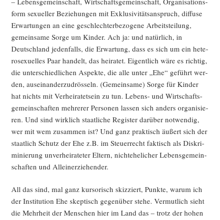
– Lebens­ge­mein­schaft, Wirt­schafts­ge­mein­schaft, Orga­ni­sa­ti­ons­
form sexu­el­ler Bezie­hun­gen mit Exklu­si­vi­täts­an­spruch, dif­fu­se
Erwar­tun­gen an eine geschlech­ter­be­zo­ge­ne Arbeits­tei­lung,
gemein­sa­me Sor­ge um Kin­der. Ach ja: und natür­lich, in
Deutsch­land jeden­falls, die Erwar­tung, dass es sich um ein hete­
ro­se­xu­el­les Paar han­delt, das hei­ra­tet. Eigent­lich wäre es rich­tig,
die unter­schied­li­chen Aspek­te, die alle unter „Ehe“ geführt wer­
den, aus­ein­an­der­zu­drös­seln. (Gemein­sa­me) Sor­ge für Kin­der
hat nichts mit Ver­hei­ra­tet­sein zu tun. Lebens- und Wirt­schafts­
ge­mein­schaf­ten meh­re­rer Per­so­nen las­sen sich anders orga­ni­sie­
ren. Und sind wirk­lich staat­li­che Regis­ter dar­über not­wen­dig,
wer mit wem zusam­men ist? Und ganz prak­tisch äußert sich der
staat­lich Schutz der Ehe z.B. im Steu­er­recht fak­tisch als Dis­kri­
mi­nie­rung unver­hei­ra­te­ter Eltern, nicht­ehe­li­cher Lebens­ge­mein­
schaf­ten und Alleinerziehender.
All das sind, mal ganz kur­so­risch skiz­ziert, Punk­te, war­um ich
der Insti­tu­ti­on Ehe skep­tisch gegen­über ste­he. Ver­mut­lich sieht
die Mehr­heit der Men­schen hier im Land das – trotz der hohen