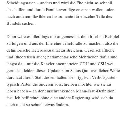
Schei­dungs­ra­ten – anders und wird die Ehe nicht so schnell
abschaf­fen und durch Fami­li­en­ver­trä­ge erset­zen wol­len, oder
nach ande­ren, fle­xi­ble­ren Instru­men­te für ein­zel­ne Tei­le des
Bün­dels suchen.
Dann wäre es aller­dings nur ange­mes­sen, dem iri­schen Bei­spiel
zu fol­gen und aus der Ehe eine #ehe­für­al­le zu machen, also die
defi­ni­to­ri­sche Hete­ro­se­xua­li­tät zu strei­chen. Gesell­schaft­li­che
und (theo­re­tisch auch) par­la­men­ta­ri­sche Mehr­hei­ten dafür sind
längst da – nur die Kanz­le­rin­nen­par­tei­en CDU und CSU wei­
gern sich lei­der, die­ses Update zum Sta­tus Quo west­li­cher Wer­te
durch­zu­füh­ren. Statt des­sen hal­ten sie – typisch Ver­bots­par­tei,
typisch Par­tei, die ande­ren vor­schrei­ben möch­te, wie sie zu
leben haben – an der ein­schrän­ken­den Mann-Frau-Defi­ni­ti­on
fest. Ich befürch­te: ohne eine ande­re Regie­rung wird sich da
auch nicht so schnell etwas ändern.