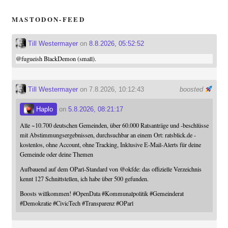
MASTODON-FEED
Till Westermayer
on
8.8.2026, 05:52:52
@
fugueish
BlackDemon (small).
Till Westermayer
on 7.8.2026, 10:12:43
boosted
Haplo
on
5.8.2026, 08:21:17
Alle ~10.700 deutschen Gemeinden, über 60.000 Ratsanträge und -beschlüsse
mit Abstimmungsergebnissen, durchsuchbar an einem Ort: ratsblick.de -
kostenlos, ohne Account, ohne Tracking, Inklusive E-Mail-Alerts für deine
Gemeinde oder deine Themen
Aufbauend auf dem OParl-Standard von
@
okfde
: das offizielle Verzeichnis
kennt 127 Schnittstellen, ich habe über 500 gefunden.
Boosts willkommen!
#
OpenData
#
Kommunalpolitik
#
Gemeinderat
#
Demokratie
#
CivicTech
#
Transparenz
#
OParl