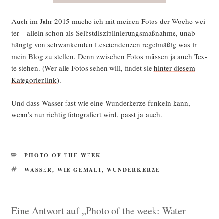
Auch im Jahr 2015 mache ich mit mei­nen Fotos der Woche wei­
ter – allein schon als Selbst­dis­zi­pli­nie­rungs­maß­nah­me, unab­
hän­gig von schwan­ken­den Lese­ten­den­zen regel­mä­ßig was in
mein Blog zu stel­len. Denn zwi­schen Fotos müs­sen ja auch Tex­
te ste­hen. (Wer alle Fotos sehen will, fin­det sie
hin­ter die­sem
Kate­go­rien­link
).
Und dass Was­ser fast wie eine Wun­der­ker­ze fun­keln kann,
wenn’s nur rich­tig foto­gra­fiert wird, passt ja auch.
KATEGORIEN
PHOTO OF THE WEEK
SCHLAGWÖRTER
WASSER
,
WIE GEMALT
,
WUNDERKERZE
Eine Antwort auf „Photo of the week: Water