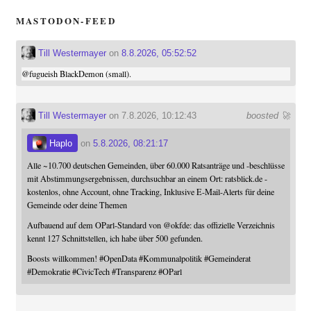
MASTODON-FEED
Till Westermayer
on
8.8.2026, 05:52:52
@
fugueish
BlackDemon (small).
Till Westermayer
on 7.8.2026, 10:12:43
boosted 🚀
Haplo
on
5.8.2026, 08:21:17
Alle ~10.700 deutschen Gemeinden, über 60.000 Ratsanträge und -beschlüsse
mit Abstimmungsergebnissen, durchsuchbar an einem Ort: ratsblick.de -
kostenlos, ohne Account, ohne Tracking, Inklusive E-Mail-Alerts für deine
Gemeinde oder deine Themen
Aufbauend auf dem OParl-Standard von
@
okfde
: das offizielle Verzeichnis
kennt 127 Schnittstellen, ich habe über 500 gefunden.
Boosts willkommen!
#
OpenData
#
Kommunalpolitik
#
Gemeinderat
#
Demokratie
#
CivicTech
#
Transparenz
#
OParl