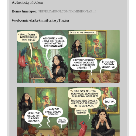
Authenticity Problem
Bonus timelapse:
PEPPERCARROT.COM/EN/MINIFANTAS
#
webcomic
#
krita
#
miniFantasyTheater