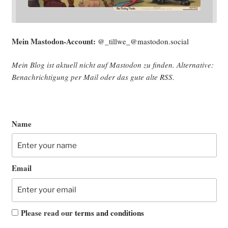
Mein Mast­o­don-Account:
@_tillwe_@mastodon.social
Mein Blog ist aktu­ell nicht auf Mast­o­don zu fin­den. Alter­na­ti­ve:
Benach­rich­ti­gung per Mail oder das gute alte
RSS
.
Name
Email
Please read our
terms and conditions