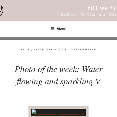
Zum
till we *)
Inhalt
Das Blog von Till Westermayer * 2002
springen
Menü
VERÖFFENTLICHT
SA., 3. JANUAR 2015
VON
TILL WESTERMAYER
AM
Photo of the week: Water
flowing and sparkling V