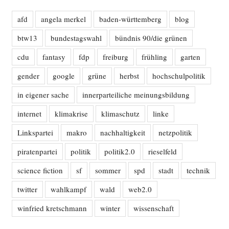
afd
angela merkel
baden-württemberg
blog
btw13
bundestagswahl
bündnis 90/die grünen
cdu
fantasy
fdp
freiburg
frühling
garten
gender
google
grüne
herbst
hochschulpolitik
in eigener sache
innerparteiliche meinungsbildung
internet
klimakrise
klimaschutz
linke
Linkspartei
makro
nachhaltigkeit
netzpolitik
piratenpartei
politik
politik2.0
rieselfeld
science fiction
sf
sommer
spd
stadt
technik
twitter
wahlkampf
wald
web2.0
winfried kretschmann
winter
wissenschaft