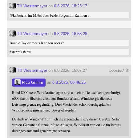
Till Westermayer
on
6.8.2026, 18:23:17
@
kaibojens
Im Mittel über beide Folgen im Rahmen ...
Till Westermayer
on
6.8.2026, 16:58:28
Bonnie Taylor meets Klingon opera?
#
startrek
#
snw
Till Westermayer
on 6.8.2026, 15:07:27
boosted 🚀
Rico Grimm
on
6.8.2026, 08:46:25
Rund 8000 neue Windkraftanlagen sind aktuell in Deutschland genehmigt.
6000 davon überschreiten laut Bundesverband Windenergie die neue
Leistungsgrenze regelmäßig. Drei Viertel der schon durchgeplanten
Windprojekte müssen neu bewertet werden.
Deshalb ist Windkraft für mich die eigentliche Story dieser Gesetze: Solar
verliert Garantien für zukünftige Anlagen. Windkraft verliert sie für bereits
durchgeplante und genehmigte Anlagen.