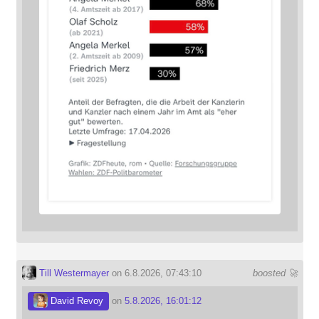
Till Westermayer
on 6.8.2026, 07:43:10
boosted 🚀
David Revoy
on
5.8.2026, 16:01:12