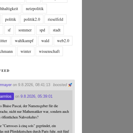
hhaltigkeit
netzpolitik
politik
politik2.0
rieselfeld
n
sf
sommer
spd
stadt
itter
wahlkampf
wald
web2.0
tschmann
winter
wissenschaft
FEED
ermayer
on 9.8.2026, 08:41:13
boosted
armlos
on
9.8.2026, 05:39:01
ss Blaise Pascal, der Namensgeber für die
ache, nicht nur Mathematiker war, sondern auch
s öffentlichen Nahverkehrs?
 "Carrosses à cinq sols" gegründet, ein
s mit Pferdekutschen durch Paris fuhr, mit fünf