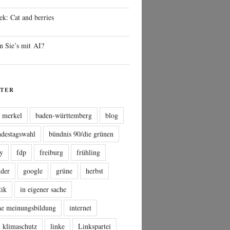
ek: Cat and berries
n Sie’s mit AI?
TER
a merkel
baden-württemberg
blog
ndestagswahl
bündnis 90/die grünen
sy
fdp
freiburg
frühling
nder
google
grüne
herbst
tik
in eigener sache
che meinungsbildung
internet
klimaschutz
linke
Linkspartei