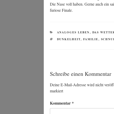
Die Nase voll haben. Ger­ne auch ein sai
furio­se Finale.
KATEGORIEN
ANALOGES LEBEN
,
DAS WETTE
SCHLAGWÖRTER
DUNKELHEIT
,
FAMILIE
,
SCHNU
Schreibe einen Kommentar
Deine E-Mail-Adresse wird nicht veröffe
markiert
Kommentar
*