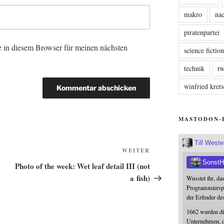
makro
nac
piratenpartei
 in diesem Browser für meinen nächsten
science fictio
technik
tw
winfried kre
MASTODON-
Till West
Nächster
WEITER
Beitrag
SonstH
Photo of the week: Wet leaf detail III (not
a fish)
Wusstet ihr, da
Programmierspr
der Erfinder de
1662 wurden die
Unternehmen, da