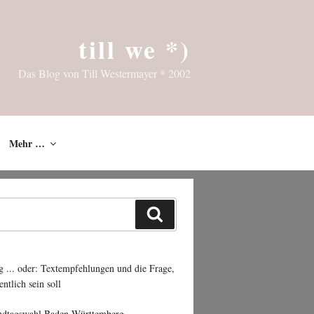
till we *)
Das Blog von Till Westermayer * 2002
Mehr …
Suchen
g ... oder: Textempfehlungen und die Frage,
entlich sein soll
ndtagswahl Baden-Württemberg