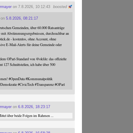
ermayer
on 7.8.2026, 10:12:43
boosted
on
5.8.2026, 08:21:17
eutschen Gemeinden, über 60.000 Ratsanträge
e mit Abstimmungsergebnissen, durchsuchbar an
blick.de - kostenlos, ohne Account, ohne
sive E-Mail-Alerts für deine Gemeinde oder
 dem OParl-Standard von
@
okfde
: das offizielle
nt 127 Schnittstellen, ich habe über 500
ommen!
#
OpenData
#
Kommunalpolitik
#
Demokratie
#
CivicTech
#
Transparenz
#
OParl
ermayer
on
6.8.2026, 18:23:17
ttel über beide Folgen im Rahmen ...