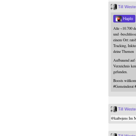
Till West
Haplo
Alle ~10.700 d
und -beschlüss
einem Ort: rats
Tracking, Inklu
deine Themen
Aufbauend auf
Verzeichnis ken
gefunden.
Boosts willk
#
Gemeinderat
Till West
@
kaibojens
Im Mi