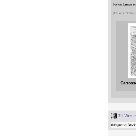
festen Linien u
DE.WIKIPEDIA
Carross
Till West
@
fugueish
Black