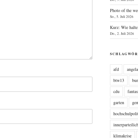
Photo of the we
So., 5. Juli 2026
Kurz: Wie halte
Do., 2. Juli 2026
SCHLAGWÖR
afd
angel
btw13
bu
cdu
fanta
garten
ge
hochschulpoli
innerparteili
klimakrise