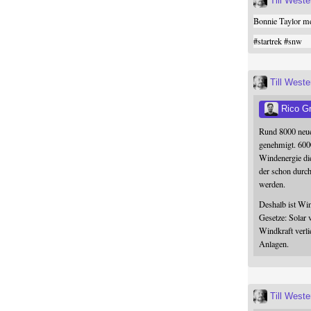
Till West
Bonnie Taylor me
#
startrek
#
snw
Till West
Rico G
Rund 8000 neue
genehmigt. 600
Windenergie die
der schon durc
werden.
Deshalb ist Win
Gesetze: Solar 
Windkraft verli
Anlagen.
Till West