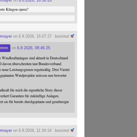
ermayer
on
6.8.2026, 16:58:28
ets Klingon opera?
ermayer
on 6.8.2026, 15:07:27
boosted
rimm
on
6.8.2026, 08:46:25
 Windkraftanlagen sind aktuell in Deutschland
0 davon überschreiten laut Bundesverband
 neue Leistungsgrenze regelmäßig. Drei Viertel
hgeplanten Windprojekte müssen neu bewertet
dkraft für mich die eigentliche Story dieser
verliert Garantien für zukünftige Anlagen.
ert sie für bereits durchgeplante und genehmigte
ermayer
on 6.8.2026, 11:34:14
boosted