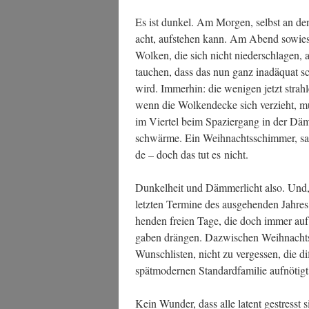
Es ist dun­kel. Am Mor­gen, selbst an de
acht, auf­ste­hen kann. Am Abend sowie­s
Wol­ken, die sich nicht nie­der­schla­gen,
tau­chen, dass das nun ganz inad­äquat sc
wird. Immer­hin: die weni­gen jetzt strah­
wenn die Wol­ken­de­cke sich ver­zieht, mu
im Vier­tel beim Spa­zier­gang in der Dä
schwär­me. Ein Weih­nachts­schim­mer, s
de – doch das tut es nicht.
Dun­kel­heit und Däm­mer­licht also. Und,
letz­ten Ter­mi­ne des aus­ge­hen­den Jah­r
hen­den frei­en Tage, die doch immer auf d
ga­ben drän­gen. Dazwi­schen Weih­nachts
Wunsch­lis­ten, nicht zu ver­ges­sen, die dif­f
spät­mo­der­nen Stan­dard­fa­mi­lie aufnötig
Kein Wun­der, dass alle latent gestresst s