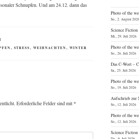
­so­na­ler Schnup­fen. Und am 24.12. dann das
Photo of the we
So., 2. August 202
Science Fiction
Mi., 29. Juli 2026
R
Photo of the we
PFEN
,
STRESS
,
WEIHNACHTEN
,
WINTER
So., 26. Juli 2026
Das C‑Wort – C
Sa., 25. Juli 2026
Photo of the we
So., 19. Juli 2026
Aufschrieb zur
ntlicht.
Erforderliche Felder sind mit
*
So., 12. Juli 2026
Photo of the w
So., 12. Juli 2026
Science Fiction
Do., 9. Juli 2026