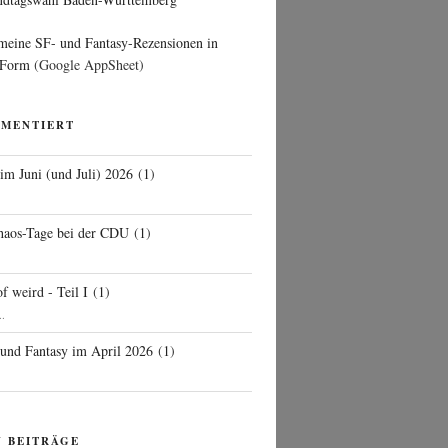
 meine SF- und Fantasy-Rezensionen in
 Form
(Google AppSheet)
MMENTIERT
 im Juni (und Juli) 2026
(
1
)
d
haos-Tage bei der CDU
(
1
)
f weird - Teil I
(
1
)
..
 und Fantasy im April 2026
(
1
)
N BEITRÄGE