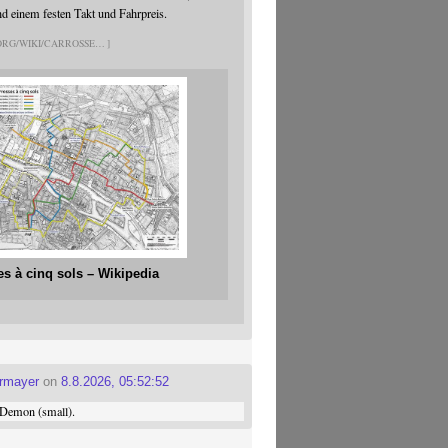
nd einem festen Takt und Fahrpreis.
.ORG/WIKI/CARROSSE
es à cinq sols – Wikipedia
ermayer
on
8.8.2026, 05:52:52
Demon (small).