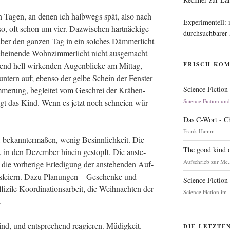
n Tagen, an denen ich halb­wegs spät, also nach
Experimentell:
o, oft schon um vier. Dazwi­schen hart­nä­cki­ge
durchsuchbarer
 aber den gan­zen Tag in ein sol­ches Däm­mer­licht
hei­nen­de Wohn­zim­mer­licht nicht aus­ge­macht
lend hell wir­ken­den Augen­bli­cke am Mit­tag,
FRISCH KO
n­tern auf; eben­so der gel­be Schein der Fens­ter
Science Fiction
m­me­rung, beglei­tet vom Geschrei der Krä­hen­
agt das Kind. Wenn es jetzt noch schnei­en wür­
Science Fiction un
Das C-Wort - C
Frank Hamm
 bekann­ter­ma­ßen, wenig Besinn­lich­keit. Die
The good kind o
es, in den Dezem­ber hin­ein gestopft. Die anste­
Aufschrieb zur Me.
ie vor­he­ri­ge Erle­di­gung der anste­hen­den Auf­
­fei­ern. Dazu Pla­nun­gen – Geschen­ke und
Science Fiction
i­zi­le Koor­di­na­ti­ons­ar­beit, die Weih­nach­ten der
Science Fiction im
t.
ind, und ent­spre­chend reagie­ren. Müdig­keit.
DIE LETZTE