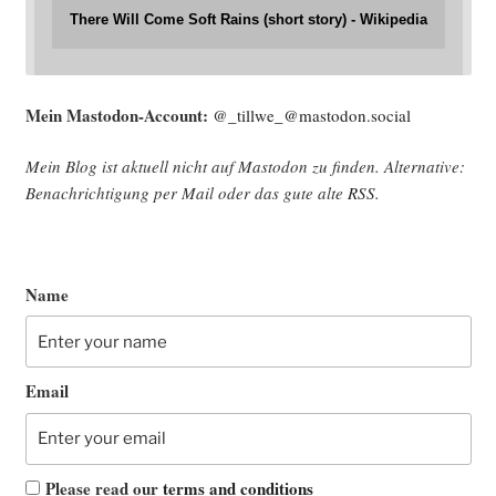
There Will Come Soft Rains (short story) - Wikipedia
Mein Mast­o­don-Account:
@_tillwe_@mastodon.social
Mein Blog ist aktu­ell nicht auf Mast­o­don zu fin­den. Alter­na­ti­ve:
Benach­rich­ti­gung per Mail oder das gute alte
RSS
.
Name
Email
Please read our
terms and conditions