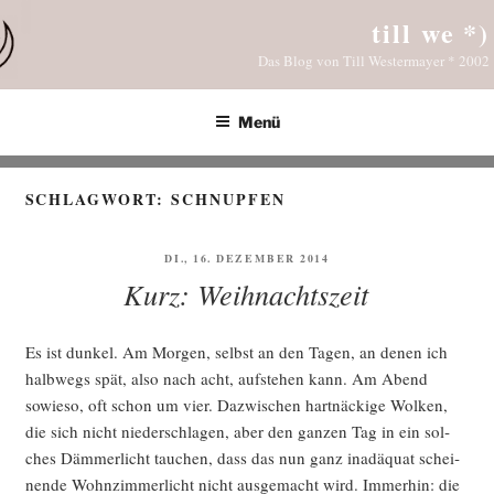
Zum
till we *)
Inhalt
Das Blog von Till Westermayer * 2002
springen
Menü
SCHLAGWORT:
SCHNUPFEN
VERÖFFENTLICHT
DI., 16. DEZEMBER 2014
AM
Kurz: Weihnachtszeit
Es ist dun­kel. Am Mor­gen, selbst an den Tagen, an denen ich
halb­wegs spät, also nach acht, auf­ste­hen kann. Am Abend
sowie­so, oft schon um vier. Dazwi­schen hart­nä­cki­ge Wol­ken,
die sich nicht nie­der­schla­gen, aber den gan­zen Tag in ein sol­
ches Däm­mer­licht tau­chen, dass das nun ganz inad­äquat schei­
nen­de Wohn­zim­mer­licht nicht aus­ge­macht wird. Immer­hin: die