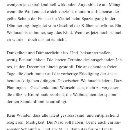
weni­gen jetzt strah­lend hell wir­ken­den Augen­bli­cke am Mit­tag,
wenn die Wol­ken­de­cke sich ver­zieht, mun­tern auf; eben­so der
gel­be Schein der Fens­ter im Vier­tel beim Spa­zier­gang in der
Däm­me­rung, beglei­tet vom Geschrei der Krä­hen­schwär­me. Ein
Weih­nachts­schim­mer, sagt das Kind. Wenn es jetzt noch schnei­
en wür­de – doch das tut es nicht.
Dun­kel­heit und Däm­mer­licht also. Und, bekann­ter­ma­ßen,
wenig Besinn­lich­keit. Die letz­ten Ter­mi­ne des aus­ge­hen­den Jah­
res, in den Dezem­ber hin­ein gestopft. Die anste­hen­den frei­en
Tage, die doch immer auf die vor­he­ri­ge Erle­di­gung der anste­
hen­den Auf­ga­ben drän­gen. Dazwi­schen Weih­nachts­fei­ern. Dazu
Pla­nun­gen – Geschen­ke und Wunsch­lis­ten, nicht zu ver­ges­sen,
die dif­fi­zi­le Koor­di­na­ti­ons­ar­beit, die Weih­nach­ten der spät­mo­
der­nen Stan­dard­fa­mi­lie aufnötigt.
Kein Wun­der, dass alle latent gestresst sind, und ent­spre­chend
reagie­ren. Müdig­keit. Die Nase voll haben. Ger­ne auch ein sai­
so­na­ler Schnup­fen. Und am 24.12. dann das furio­se Finale.