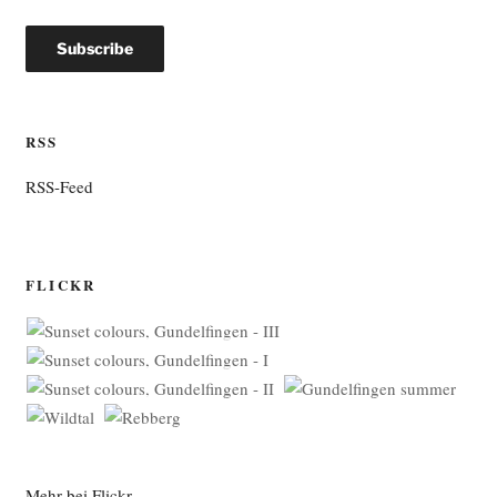
RSS
RSS-Feed
FLICKR
Mehr bei Flickr …