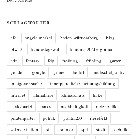
Do., 2. Juli 2026
SCHLAGWÖRTER
afd
angela merkel
baden-württemberg
blog
btw13
bundestagswahl
bündnis 90/die grünen
cdu
fantasy
fdp
freiburg
frühling
garten
gender
google
grüne
herbst
hochschulpolitik
in eigener sache
innerparteiliche meinungsbildung
internet
klimakrise
klimaschutz
linke
Linkspartei
makro
nachhaltigkeit
netzpolitik
piratenpartei
politik
politik2.0
rieselfeld
science fiction
sf
sommer
spd
stadt
technik