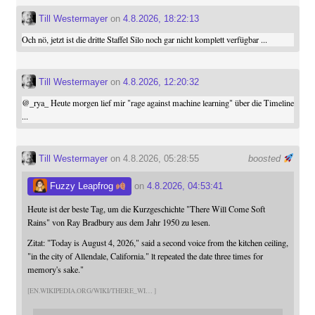
Till Westermayer
on
4.8.2026, 18:22:13
Och nö, jetzt ist die dritte Staffel Silo noch gar nicht komplett verfügbar ...
Till Westermayer
on
4.8.2026, 12:20:32
@
_rya_
Heute morgen lief mir "rage against machine learning" über die Timeline
...
Till Westermayer
on 4.8.2026, 05:28:55
boosted
Fuzzy Leapfrog
on
4.8.2026, 04:53:41
Heute ist der beste Tag, um die Kurzgeschichte "There Will Come Soft
Rains" von Ray Bradbury aus dem Jahr 1950 zu lesen.
Zitat: "Today is August 4, 2026," said a second voice from the kitchen ceiling,
"in the city of Allendale, California." lt repeated the date three times for
memory's sake."
EN.WIKIPEDIA.ORG/WIKI/THERE_WI