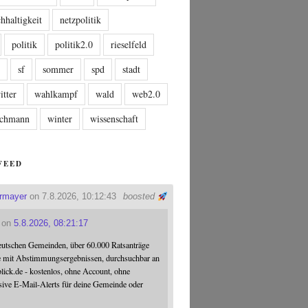
hhaltigkeit
netzpolitik
politik
politik2.0
rieselfeld
n
sf
sommer
spd
stadt
itter
wahlkampf
wald
web2.0
tschmann
winter
wissenschaft
FEED
ermayer
on 7.8.2026, 10:12:43
boosted
on
5.8.2026, 08:21:17
eutschen Gemeinden, über 60.000 Ratsanträge
e mit Abstimmungsergebnissen, durchsuchbar an
blick.de - kostenlos, ohne Account, ohne
sive E-Mail-Alerts für deine Gemeinde oder