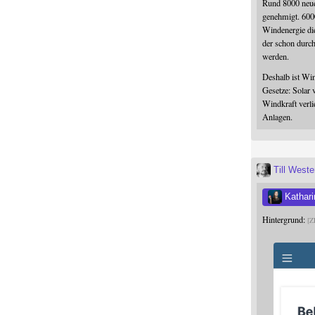
Rund 8000 neue
genehmigt. 600
Windenergie die
der schon durc
werden.
Deshalb ist Win
Gesetze: Solar 
Windkraft verli
Anlagen.
Till West
Kathari
Hintergrund:
Z