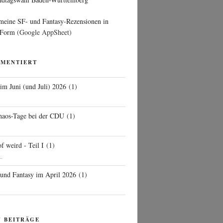
 meine SF- und Fantasy-Rezensionen in
 Form
(Google AppSheet)
MMENTIERT
 im Juni (und Juli) 2026
(
1
)
d
haos-Tage bei der CDU
(
1
)
f weird - Teil I
(
1
)
..
 und Fantasy im April 2026
(
1
)
N BEITRÄGE