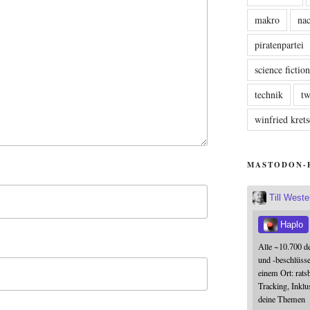
makro
nac
piratenpartei
science fictio
technik
tw
winfried kre
MASTODON-
Till West
Haplo
Alle ~10.700 d
und -beschlüss
einem Ort: rats
Tracking, Inklu
deine Themen