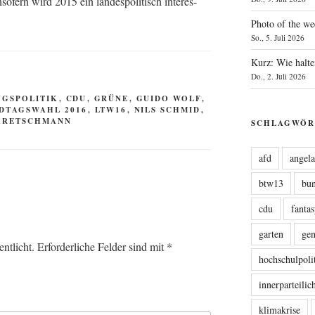
o­fern wird 2015 ein lan­des­po­li­tisch inter­es­
Photo of the we
So., 5. Juli 2026
Kurz: Wie halte
Do., 2. Juli 2026
NGSPOLITIK
,
CDU
,
GRÜNE
,
GUIDO WOLF
,
DTAGSWAHL 2016
,
LTW16
,
NILS SCHMID
,
KRETSCHMANN
SCHLAGWÖR
afd
angel
btw13
bu
cdu
fanta
garten
ge
ntlicht.
Erforderliche Felder sind mit
*
hochschulpoli
innerparteili
klimakrise