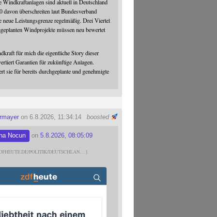
 Windkraftanlagen sind aktuell in Deutschland
0 davon überschreiten laut Bundesverband
 neue Leistungsgrenze regelmäßig. Drei Viertel
hgeplanten Windprojekte müssen neu bewertet
dkraft für mich die eigentliche Story dieser
verliert Garantien für zukünftige Anlagen.
ert sie für bereits durchgeplante und genehmigte
ermayer
on 6.8.2026, 11:34:14
boosted
na Nocun
on
5.8.2026, 08:05:09
DFHEUTE.DE/POLITIK/DEUTSCHLAN