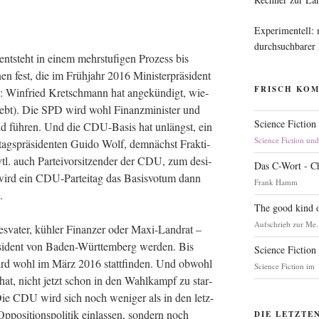
Experimentell:
durchsuchbarer
nt­steht in einem mehr­stu­fi­gen Pro­zess bis
n fest, die im Früh­jahr 2016 Minis­ter­prä­si­dent
FRISCH KO
 Win­fried Kret­sch­mann hat ange­kün­digt, wie­
liebt). Die SPD wird wohl Finanz­mi­nis­ter und
Science Fiction
Feld füh­ren. Und die CDU-Basis hat unlängst, ein
Science Fiction un
gs­prä­si­den­ten Gui­do Wolf, dem­nächst Frak­ti­
tl. auch Par­tei­vor­sit­zen­der der CDU, zum desi­
Das C-Wort - C
 wird ein CDU-Par­tei­tag das Basis­vo­tum dann
Frank Hamm
n.
The good kind o
Aufschrieb zur Me.
es­va­ter, küh­ler Finan­zer oder Maxi-Land­rat –
­si­dent von Baden-Würt­tem­berg wer­den. Bis
Science Fiction
ird wohl im März 2016 statt­fin­den. Und obwohl
Science Fiction im
hat, nicht jetzt schon in den Wahl­kampf zu star­
. Die CDU wird sich noch weni­ger als in den letz­
ppo­si­ti­ons­po­li­tik ein­las­sen, son­dern noch
DIE LETZTE