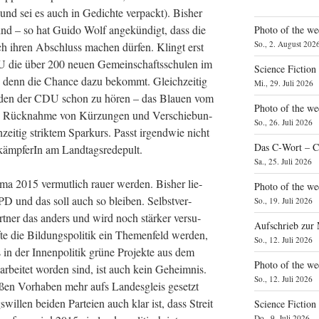
(und sei es auch in Gedich­te ver­packt). Bis­her
h sind – so hat Gui­do Wolf ange­kün­digt, dass die
Photo of the we
So., 2. August 202
noch ihren Abschluss machen dür­fen. Klingt erst
DU die über 200 neu­en Gemein­schafts­schu­len im
Science Fiction
ie denn die Chan­ce dazu bekommt. Gleich­zei­tig
Mi., 29. Juli 2026
re­den der CDU schon zu hören – das Blau­en vom
Photo of the we
die Rück­nah­me von Kür­zun­gen und Ver­schie­bun­
So., 26. Juli 2026
­zei­tig strik­tem Spar­kurs. Passt irgend­wie nicht
Das C‑Wort – C
l­kämp­fe­rIn am Landtagsredepult.
Sa., 25. Juli 2026
ma 2015 ver­mut­lich rau­er wer­den. Bis­her lie­
Photo of the we
D und das soll auch so blei­ben. Selbst­ver­
So., 19. Juli 2026
­part­ner das anders und wird noch stär­ker ver­su­
Aufschrieb zur
­te die Bil­dungs­po­li­tik ein The­men­feld wer­den,
So., 12. Juli 2026
n der Innen­po­li­tik grü­ne Pro­jek­te aus dem
Photo of the w
 bear­bei­tet wor­den sind, ist auch kein Geheim­nis.
So., 12. Juli 2026
­ßen Vor­ha­ben mehr aufs Lan­des­gleis gesetzt
­wil­len bei­den Par­tei­en auch klar ist, dass Streit
Science Fiction
Do., 9. Juli 2026