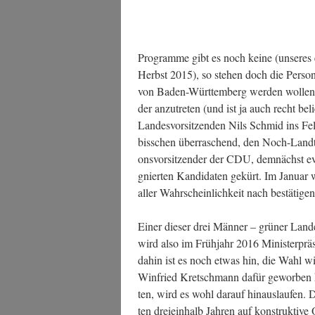
Pro­gram­me gibt es noch kei­ne (unse­res e
Herbst 2015), so ste­hen doch die Per­so­ne
von Baden-Würt­tem­berg wer­den wol­len:
der anzu­tre­ten (und ist ja auch recht be
Lan­des­vor­sit­zen­den Nils Schmid ins 
biss­chen über­ra­schend, den Noch-Land­ta
ons­vor­sit­zen­der der CDU, dem­nächst ev
gnier­ten Kan­di­da­ten gekürt. Im Janu­ar
aller Wahr­schein­lich­keit nach bestätige
Einer die­ser drei Män­ner – grü­ner Lan­d
wird also im Früh­jahr 2016 Minis­ter­prä
dahin ist es noch etwas hin, die Wahl w
Win­fried Kret­sch­mann dafür gewor­ben 
ten, wird es wohl dar­auf hin­aus­lau­fen
ten drei­ein­halb Jah­ren auf kon­struk­ti­ve O