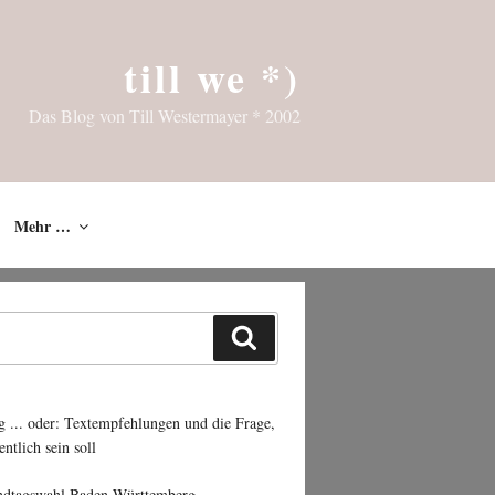
till we *)
Das Blog von Till Westermayer * 2002
Mehr …
Suchen
g ... oder: Textempfehlungen und die Frage,
entlich sein soll
ndtagswahl Baden-Württemberg