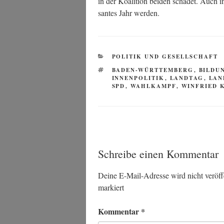
in der Koali­ti­on bei­den scha­det. Auch ins
san­tes Jahr werden.
KATEGORIEN
POLITIK UND GESELLSCHAFT
SCHLAGWÖRTER
BADEN-WÜRTTEMBERG
,
BILDU
INNENPOLITIK
,
LANDTAG
,
LAN
SPD
,
WAHLKAMPF
,
WINFRIED 
Schreibe einen Kommentar
Deine E-Mail-Adresse wird nicht veröffe
markiert
Kommentar
*