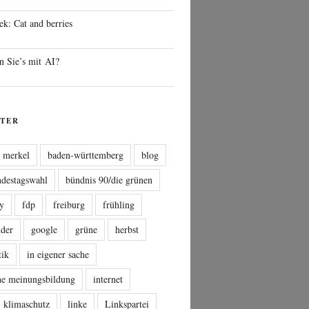
ek: Cat and berries
n Sie’s mit AI?
TER
a merkel
baden-württemberg
blog
ndestagswahl
bündnis 90/die grünen
sy
fdp
freiburg
frühling
nder
google
grüne
herbst
tik
in eigener sache
che meinungsbildung
internet
klimaschutz
linke
Linkspartei