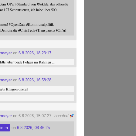
 dem OParl-Standard von
@
okfde
: das offizielle
nt 127 Schnittstellen, ich habe über 500
ommen!
#
OpenData
#
Kommunalpolitik
#
Demokratie
#
CivicTech
#
Transparenz
#
OParl
ermayer
on
6.8.2026, 18:23:17
ttel über beide Folgen im Rahmen ...
ermayer
on
6.8.2026, 16:58:28
ets Klingon opera?
ermayer
on 6.8.2026, 15:07:27
boosted
rimm
on
6.8.2026, 08:46:25