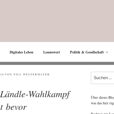
Digitales Leben
Lesenswert
Politik & Gesellschaft
Suche
14
VON
TILL WESTERMAYER
nach:
 Ländle-Wahlkampf
Über dieses Blo
ht bevor
was das hier eig
Rechner zur La