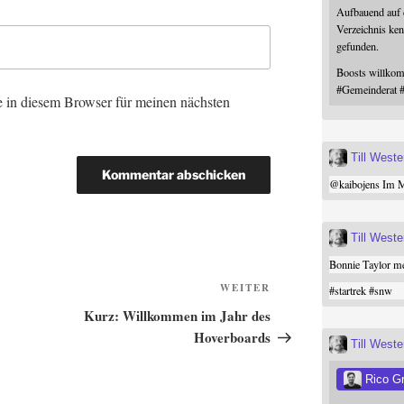
Aufbauend auf
Verzeichnis ken
gefunden.
Boosts willk
#
Gemeinderat
 in diesem Browser für meinen nächsten
Till West
@
kaibojens
Im Mi
Till West
Bonnie Taylor me
Nächster
WEITER
#
startrek
#
snw
Beitrag
Kurz: Willkommen im Jahr des
Hoverboards
Till West
Rico G