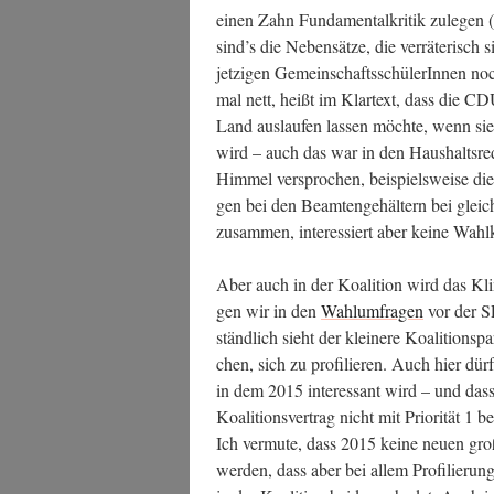
einen Zahn Fun­da­men­tal­kri­tik zule­gen 
sind’s die Neben­sät­ze, die ver­rä­te­risc
jet­zi­gen Gemein­schafts­schü­le­rIn­nen 
mal nett, heißt im Klar­text, dass die C
Land aus­lau­fen las­sen möch­te, wenn s
wird – auch das war in den Haus­halts­
Him­mel ver­spro­chen, bei­spiels­wei­se 
gen bei den Beam­ten­ge­häl­tern bei gleich
zusam­men, inter­es­siert aber kei­ne Wah
Aber auch in der Koali­ti­on wird das Kli­
gen wir in den
Wahl­um­fra­gen
vor der SP
ständ­lich sieht der klei­ne­re Koali­ti­ons
chen, sich zu pro­fi­lie­ren. Auch hier dürf
in dem 2015 inter­es­sant wird – und dass i
Koali­ti­ons­ver­trag nicht mit Prio­ri­tät 1
Ich ver­mu­te, dass 2015 kei­ne neu­en gro
wer­den, dass aber bei allem Pro­fi­lie­rungs