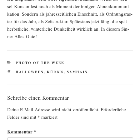
sel-Kon­sum­fest noch als Moment der inni­gen Ahnen­kom­mu­ni­
ka­ti­on. Son­dern als jah­res­zeit­li­chen Ein­schnitt, als Ord­nungs­ras­
ter für das Jahr, als Zeit­struk­tur. Spä­tes­tens jetzt fängt die spät­
herbst­li­che, win­ter­li­che Dun­kel­heit wirk­lich an. In die­sem Sin­
ne: Alles Gute!
KATEGORIEN
PHOTO OF THE WEEK
SCHLAGWÖRTER
HALLOWEEN
,
KÜRBIS
,
SAMHAIN
Schreibe einen Kommentar
Deine E-Mail-Adresse wird nicht veröffentlicht.
Erforderliche
Felder sind mit
*
markiert
Kommentar
*