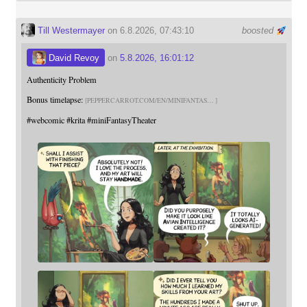
Till Westermayer
on 6.8.2026, 07:43:10
boosted
David Revoy
on
5.8.2026, 16:01:12
Authenticity Problem
Bonus timelapse:
PEPPERCARROT.COM/EN/MINIFANTAS
#
webcomic
#
krita
#
miniFantasyTheater