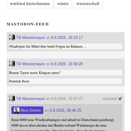
winfried kretschmann
winter
wissenschaft
MASTODON-FEED
Till Westermayer
on
6.8.2026, 18:23:17
@
kaibojens
Im Mittel über beide Folgen im Rahmen ...
Till Westermayer
on
6.8.2026, 16:58:28
Bonnie Taylor meets Klingon opera?
#
startrek
#
snw
Till Westermayer
on 6.8.2026, 15:07:27
boosted
Rico Grimm
on
6.8.2026, 08:46:25
Rund 8000 neue Windkraftanlagen sind aktuell in Deutschland genehmigt.
6000 davon überschreiten laut Bundesverband Windenergie die neue
Leistungsgrenze regelmäßig. Drei Viertel der schon durchgeplanten