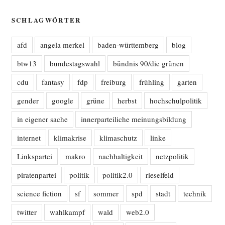
SCHLAGWÖRTER
afd
angela merkel
baden-württemberg
blog
btw13
bundestagswahl
bündnis 90/die grünen
cdu
fantasy
fdp
freiburg
frühling
garten
gender
google
grüne
herbst
hochschulpolitik
in eigener sache
innerparteiliche meinungsbildung
internet
klimakrise
klimaschutz
linke
Linkspartei
makro
nachhaltigkeit
netzpolitik
piratenpartei
politik
politik2.0
rieselfeld
science fiction
sf
sommer
spd
stadt
technik
twitter
wahlkampf
wald
web2.0