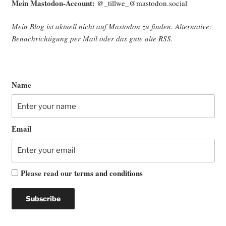
Mein Mast­o­don-Account:
@_tillwe_@mastodon.social
Mein Blog ist aktu­ell nicht auf Mast­o­don zu fin­den. Alter­na­ti­ve:
Benach­rich­ti­gung per Mail oder das gute alte
RSS
.
Name
Email
Please read our
terms and conditions