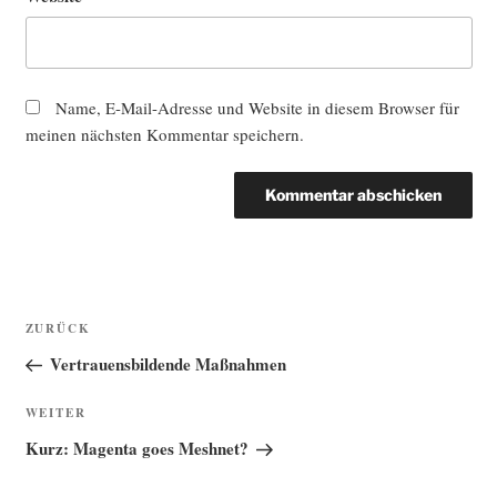
Name, E-Mail-Adresse und Website in diesem Browser für
meinen nächsten Kommentar speichern.
Beitragsnavigation
Vorheriger
ZURÜCK
Beitrag
Vertrauensbildende Maßnahmen
Nächster
WEITER
Beitrag
Kurz: Magenta goes Meshnet?