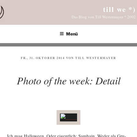
Zum
till we *)
Inhalt
Das Blog von Till Westermayer * 2002
springen
Menü
VERÖFFENTLICHT
FR., 31. OKTOBER 2014
VON
TILL WESTERMAYER
AM
Photo of the week: Detail
Ich mag Hal­lo­ween. Oder eigent­lich: Sam­hain. Weder als Gru­