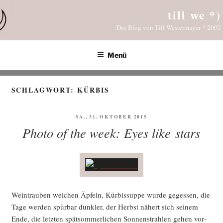
Zum
till we *)
Inhalt
Das Blog von Till Westermayer * 2002
springen
Menü
SCHLAGWORT:
KÜRBIS
VERÖFFENTLICHT
SA., 31. OKTOBER 2015
AM
Photo of the week: Eyes like stars
Wein­trau­ben wei­chen Äpfeln, Kür­bis­sup­pe wur­de geges­sen, die
Tage wer­den spür­bar dunk­ler, der Herbst nähert sich sei­nem
Ende, die letz­ten spät­som­mer­li­chen Son­nen­strah­len gehen vor­