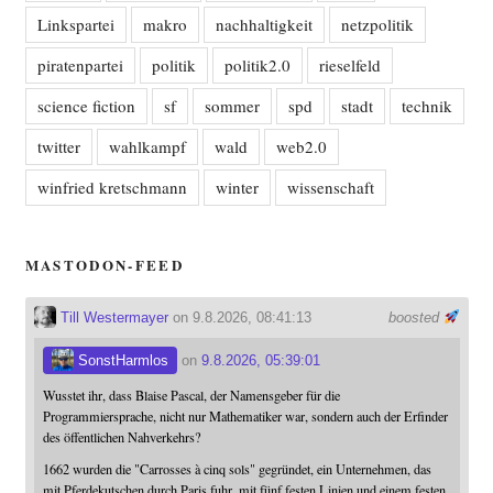
Linkspartei
makro
nachhaltigkeit
netzpolitik
piratenpartei
politik
politik2.0
rieselfeld
science fiction
sf
sommer
spd
stadt
technik
twitter
wahlkampf
wald
web2.0
winfried kretschmann
winter
wissenschaft
MASTODON-FEED
Till Westermayer
on 9.8.2026, 08:41:13
boosted
SonstHarmlos
on
9.8.2026, 05:39:01
Wusstet ihr, dass Blaise Pascal, der Namensgeber für die
Programmiersprache, nicht nur Mathematiker war, sondern auch der Erfinder
des öffentlichen Nahverkehrs?
1662 wurden die "Carrosses à cinq sols" gegründet, ein Unternehmen, das
mit Pferdekutschen durch Paris fuhr, mit fünf festen Linien und einem festen