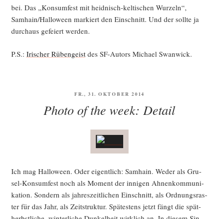
bei. Das „Kon­sum­fest mit heid­nisch-kel­ti­schen Wur­zeln“,
Samhain/Halloween mar­kiert den Ein­schnitt. Und der soll­te ja
durch­aus gefei­ert werden.
P.S.:
Iri­scher Rüben­geist
des SF-Autors Micha­el Swanwick.
VERÖFFENTLICHT
FR., 31. OKTOBER 2014
AM
Photo of the week: Detail
Ich mag Hal­lo­ween. Oder eigent­lich: Sam­hain. Weder als Gru­
sel-Kon­sum­fest noch als Moment der inni­gen Ahnen­kom­mu­ni­
ka­ti­on. Son­dern als jah­res­zeit­li­chen Ein­schnitt, als Ord­nungs­ras­
ter für das Jahr, als Zeit­struk­tur. Spä­tes­tens jetzt fängt die spät­
herbst­li­che, win­ter­li­che Dun­kel­heit wirk­lich an. In die­sem Sin­