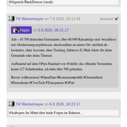
@
fugueish
BlackDemon (small).
Till Westermayer
on 7.8.2026, 10:12:43
boosted
Haplo
on
5.8.2026, 08:21:17
Alle ~10.700 deutschen Gemeinden, über 60.000 Ratsanträge und -beschlüsse
mit Abstimmungsergebnissen, durchsuchbar an einem Ort: ratsblick.de -
kostenlos, ohne Account, ohne Tracking, Inklusive E-Mail-Alerts für deine
Gemeinde oder deine Themen
Aufbauend auf dem OParl-Standard von
@
okfde
: das offizielle Verzeichnis
kennt 127 Schnittstellen, ich habe über 500 gefunden.
Boosts willkommen!
#
OpenData
#
Kommunalpolitik
#
Gemeinderat
#
Demokratie
#
CivicTech
#
Transparenz
#
OParl
Till Westermayer
on
6.8.2026, 18:23:17
@
kaibojens
Im Mittel über beide Folgen im Rahmen ...