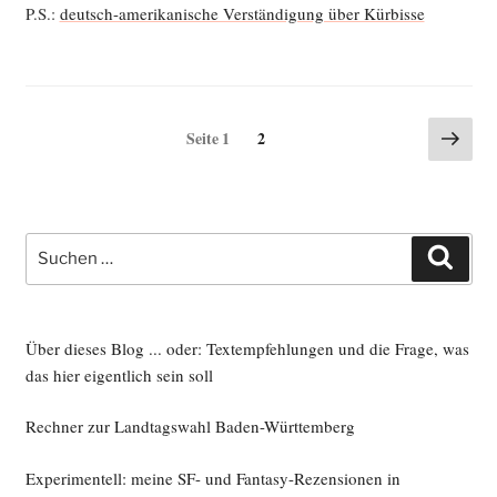
P.S.:
deutsch-ame­ri­ka­ni­sche Ver­stän­di­gung über Kürbisse
Seitennummerierung
Näch
Seite
Seite
1
2
Seite
der
Beiträge
Suche
Such
nach:
Über dieses Blog ... oder: Textempfehlungen und die Frage, was
das hier eigentlich sein soll
Rechner zur Landtagswahl Baden-Württemberg
Experimentell: meine SF- und Fantasy-Rezensionen in