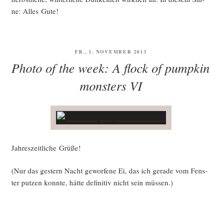
ne: Alles Gute!
VERÖFFENTLICHT
FR., 1. NOVEMBER 2013
AM
Photo of the week: A flock of pumpkin
monsters VI
Jah­res­zeit­li­che Grüße!
(Nur das ges­tern Nacht gewor­fe­ne Ei, das ich gera­de vom Fens­
ter put­zen konn­te, hät­te defi­ni­tiv nicht sein müssen.)