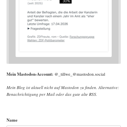
Mein Mast­o­don-Account:
@_tillwe_@mastodon.social
Mein Blog ist aktu­ell nicht auf Mast­o­don zu fin­den. Alter­na­ti­ve:
Benach­rich­ti­gung per Mail oder das gute alte
RSS
.
Name