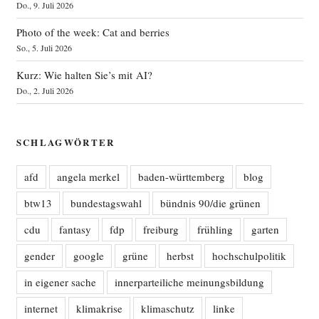
Do., 9. Juli 2026
Photo of the week: Cat and berries
So., 5. Juli 2026
Kurz: Wie halten Sie’s mit AI?
Do., 2. Juli 2026
SCHLAGWÖRTER
afd
angela merkel
baden-württemberg
blog
btw13
bundestagswahl
bündnis 90/die grünen
cdu
fantasy
fdp
freiburg
frühling
garten
gender
google
grüne
herbst
hochschulpolitik
in eigener sache
innerparteiliche meinungsbildung
internet
klimakrise
klimaschutz
linke