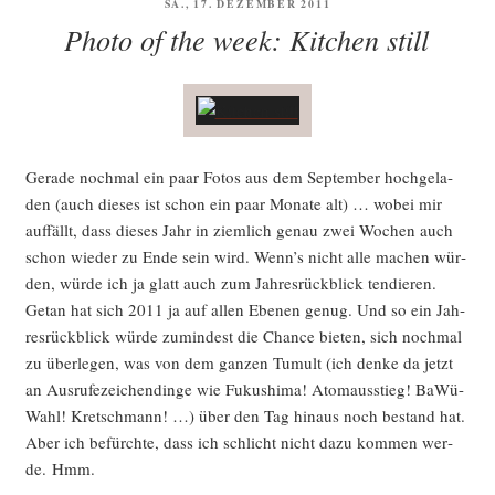
VERÖFFENTLICHT
SA., 17. DEZEMBER 2011
AM
Photo of the week: Kitchen still
Gera­de noch­mal ein paar Fotos aus dem Sep­tem­ber hoch­ge­la­
den (auch die­ses ist schon ein paar Mona­te alt) … wobei mir
auf­fällt, dass die­ses Jahr in ziem­lich genau zwei Wochen auch
schon wie­der zu Ende sein wird. Wenn’s nicht alle machen wür­
den, wür­de ich ja glatt auch zum Jah­res­rück­blick ten­die­ren.
Getan hat sich 2011 ja auf allen Ebe­nen genug. Und so ein Jah­
res­rück­blick wür­de zumin­dest die Chan­ce bie­ten, sich noch­mal
zu über­le­gen, was von dem gan­zen Tumult (ich den­ke da jetzt
an Aus­ru­fe­zei­chen­din­ge wie Fuku­shi­ma! Atom­aus­stieg! BaWü-
Wahl! Kret­sch­mann! …) über den Tag hin­aus noch bestand hat.
Aber ich befürch­te, dass ich schlicht nicht dazu kom­men wer­
de. Hmm.