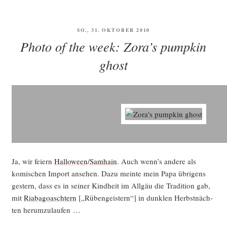
VERÖFFENTLICHT
SO., 31. OKTOBER 2010
AM
Photo of the week: Zora’s pumpkin
ghost
Ja, wir fei­ern
Hal­lo­ween
/
Sam­hain
. Auch wenn’s ande­re als
komi­schen Import anse­hen. Dazu mein­te mein Papa übri­gens
ges­tern, dass es in sei­ner Kind­heit im All­gäu die Tra­di­ti­on gab,
mit
Ria­ba­goasch­tern
[„Rüben­geis­tern“] in dunk­len Herbst­näch­
ten herumzulaufen …