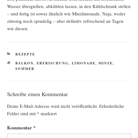
Was­ser über­gie­ßen, abküh­len las­sen, in den Kühl­schrank stel­len
– und fer­tig ist sowas ähn­lich wie Minz­li­mo­na­de. Naja, weder
zitro­nig noch spru­del­ig – aber defi­ni­tiv erfri­schend an Tagen
wie diesen.
KATEGORIEN
REZEPTE
SCHLAGWÖRTER
BALKON
,
ERFRISCHUNG
,
LIMONADE
,
MINZE
,
SOMMER
Schreibe einen Kommentar
Deine E-Mail-Adresse wird nicht veröffentlicht.
Erforderliche
Felder sind mit
*
markiert
Kommentar
*