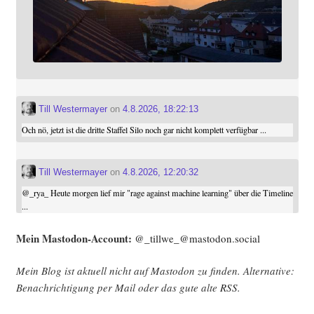
Till Westermayer
on
4.8.2026, 18:22:13
Och nö, jetzt ist die dritte Staffel Silo noch gar nicht komplett verfügbar ...
Till Westermayer
on
4.8.2026, 12:20:32
@
_rya_
Heute morgen lief mir "rage against machine learning" über die Timeline
...
Mein Mast­o­don-Account:
@_tillwe_@mastodon.social
Mein Blog ist aktu­ell nicht auf Mast­o­don zu fin­den. Alter­na­ti­ve:
Benach­rich­ti­gung per Mail oder das gute alte
RSS
.