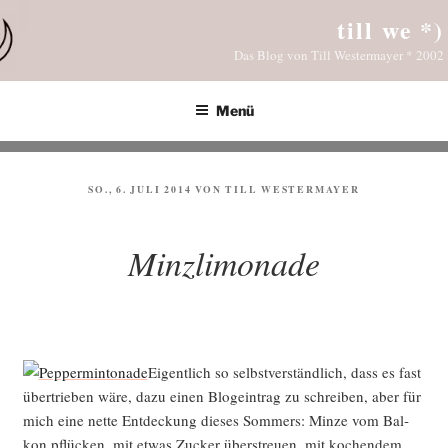
Zum
till we *)
Inhalt
Das Blog von Till Westermayer * 2002
springen
Menü
VERÖFFENTLICHT
SO., 6. JULI 2014
VON
TILL WESTERMAYER
AM
Minzlimonade
Eigent­lich so selbst­ver­ständ­lich, dass es fast
über­trie­ben wäre, dazu einen Blog­ein­trag zu schrei­ben, aber für
mich eine net­te Ent­de­ckung die­ses Som­mers: Min­ze vom Bal­
kon pflü­cken, mit etwas Zucker über­streu­en, mit kochen­dem