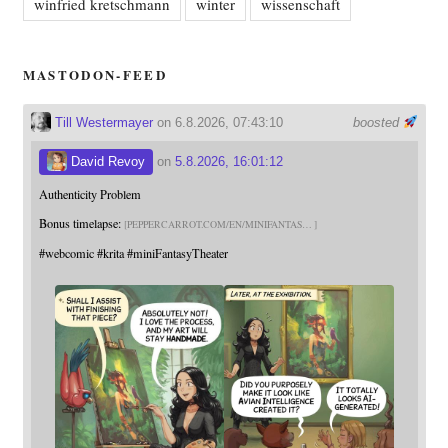
winfried kretschmann
winter
wissenschaft
MASTODON-FEED
Till Westermayer
on 6.8.2026, 07:43:10
boosted
David Revoy
on
5.8.2026, 16:01:12
Authenticity Problem
Bonus timelapse:
PEPPERCARROT.COM/EN/MINIFANTAS
#
webcomic
#
krita
#
miniFantasyTheater