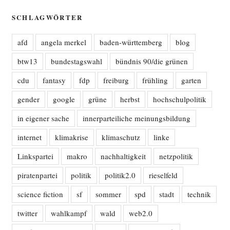
SCHLAGWÖRTER
afd
angela merkel
baden-württemberg
blog
btw13
bundestagswahl
bündnis 90/die grünen
cdu
fantasy
fdp
freiburg
frühling
garten
gender
google
grüne
herbst
hochschulpolitik
in eigener sache
innerparteiliche meinungsbildung
internet
klimakrise
klimaschutz
linke
Linkspartei
makro
nachhaltigkeit
netzpolitik
piratenpartei
politik
politik2.0
rieselfeld
science fiction
sf
sommer
spd
stadt
technik
twitter
wahlkampf
wald
web2.0