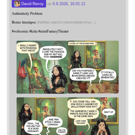
David Revoy
on
5.8.2026, 16:01:12
Authenticity Problem
Bonus timelapse:
PEPPERCARROT.COM/EN/MINIFANTAS
#
webcomic
#
krita
#
miniFantasyTheater