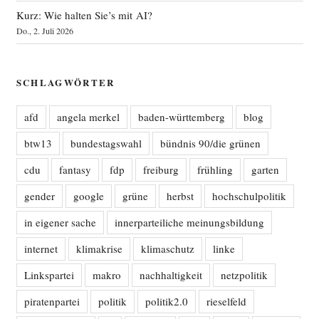
Kurz: Wie halten Sie’s mit AI?
Do., 2. Juli 2026
SCHLAGWÖRTER
afd
angela merkel
baden-württemberg
blog
btw13
bundestagswahl
bündnis 90/die grünen
cdu
fantasy
fdp
freiburg
frühling
garten
gender
google
grüne
herbst
hochschulpolitik
in eigener sache
innerparteiliche meinungsbildung
internet
klimakrise
klimaschutz
linke
Linkspartei
makro
nachhaltigkeit
netzpolitik
piratenpartei
politik
politik2.0
rieselfeld