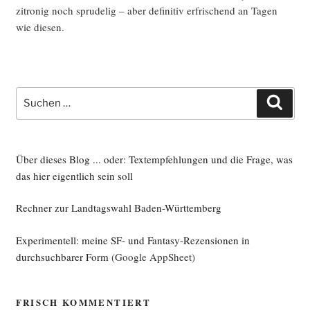
zitro­nig noch spru­del­ig – aber defi­ni­tiv erfri­schend an Tagen
wie diesen.
Suche
Such
nach:
Über dieses Blog ... oder: Textempfehlungen und die Frage, was
das hier eigentlich sein soll
Rechner zur Landtagswahl Baden-Württemberg
Experimentell: meine SF- und Fantasy-Rezensionen in
durchsuchbarer Form
(Google AppSheet)
FRISCH KOMMENTIERT