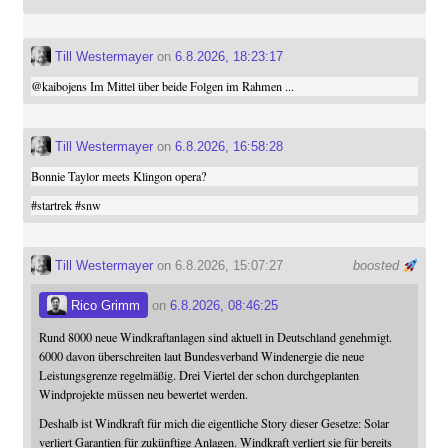
Till Westermayer
on
6.8.2026, 18:23:17
@
kaibojens
Im Mittel über beide Folgen im Rahmen ...
Till Westermayer
on
6.8.2026, 16:58:28
Bonnie Taylor meets Klingon opera?
#
startrek
#
snw
Till Westermayer
on 6.8.2026, 15:07:27
boosted
Rico Grimm
on
6.8.2026, 08:46:25
Rund 8000 neue Windkraftanlagen sind aktuell in Deutschland genehmigt.
6000 davon überschreiten laut Bundesverband Windenergie die neue
Leistungsgrenze regelmäßig. Drei Viertel der schon durchgeplanten
Windprojekte müssen neu bewertet werden.
Deshalb ist Windkraft für mich die eigentliche Story dieser Gesetze: Solar
verliert Garantien für zukünftige Anlagen. Windkraft verliert sie für bereits