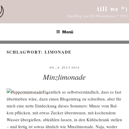
Zum
till we *)
Inhalt
Das Blog von Till Westermayer * 2002
springen
Menü
SCHLAGWORT:
LIMONADE
VERÖFFENTLICHT
SO., 6. JULI 2014
AM
Minzlimonade
Eigent­lich so selbst­ver­ständ­lich, dass es fast
über­trie­ben wäre, dazu einen Blog­ein­trag zu schrei­ben, aber für
mich eine net­te Ent­de­ckung die­ses Som­mers: Min­ze vom Bal­
kon pflü­cken, mit etwas Zucker über­streu­en, mit kochen­dem
Was­ser über­gie­ßen, abküh­len las­sen, in den Kühl­schrank stel­len
– und fer­tig ist sowas ähn­lich wie Minz­li­mo­na­de. Naja, weder