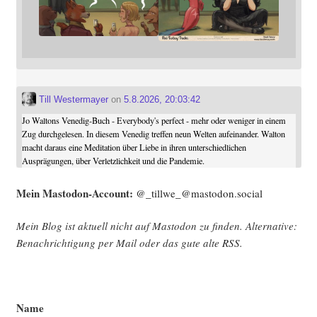
Till Westermayer
on
5.8.2026, 20:03:42
Jo Waltons Venedig-Buch - Everybody's perfect - mehr oder weniger in einem
Zug durchgelesen. In diesem Venedig treffen neun Welten aufeinander. Walton
macht daraus eine Meditation über Liebe in ihren unterschiedlichen
Ausprägungen, über Verletzlichkeit und die Pandemie.
Mein Mast­o­don-Account:
@_tillwe_@mastodon.social
Mein Blog ist aktu­ell nicht auf Mast­o­don zu fin­den. Alter­na­ti­ve:
Benach­rich­ti­gung per Mail oder das gute alte
RSS
.
Name