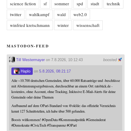
science fiction
sf
sommer
spd
stadt
technik
twitter
wahlkampf
wald
web2.0
winfried kretschmann
winter
wissenschaft
MASTODON-FEED
Till Westermayer
on 7.8.2026, 10:12:43
boosted
Haplo
on
5.8.2026, 08:21:17
Alle ~10.700 deutschen Gemeinden, über 60.000 Ratsanträge und -beschlüsse
mit Abstimmungsergebnissen, durchsuchbar an einem Ort: ratsblick.de -
kostenlos, ohne Account, ohne Tracking, Inklusive E-Mail-Alerts für deine
Gemeinde oder deine Themen
Aufbauend auf dem OParl-Standard von
@
okfde
: das offizielle Verzeichnis
kennt 127 Schnittstellen, ich habe über 500 gefunden.
Boosts willkommen!
#
OpenData
#
Kommunalpolitik
#
Gemeinderat
#
Demokratie
#
CivicTech
#
Transparenz
#
OParl