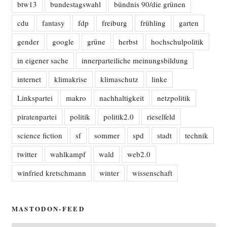
btw13
bundestagswahl
bündnis 90/die grünen
cdu
fantasy
fdp
freiburg
frühling
garten
gender
google
grüne
herbst
hochschulpolitik
in eigener sache
innerparteiliche meinungsbildung
internet
klimakrise
klimaschutz
linke
Linkspartei
makro
nachhaltigkeit
netzpolitik
piratenpartei
politik
politik2.0
rieselfeld
science fiction
sf
sommer
spd
stadt
technik
twitter
wahlkampf
wald
web2.0
winfried kretschmann
winter
wissenschaft
MASTODON-FEED