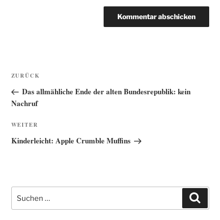
Beitragsnavigation
Vorheriger
ZURÜCK
Beitrag
Das allmähliche Ende der alten Bundesrepublik: kein
Nachruf
Nächster
WEITER
Beitrag
Kinderleicht: Apple Crumble Muffins
Suche
Such
nach: