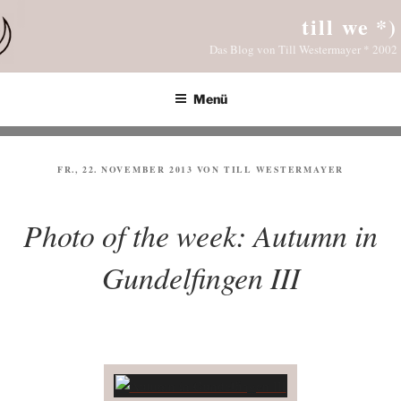
Zum
till we *)
Inhalt
Das Blog von Till Westermayer * 2002
springen
Menü
VERÖFFENTLICHT
FR., 22. NOVEMBER 2013
VON
TILL WESTERMAYER
AM
Photo of the week: Autumn in
Gundelfingen III