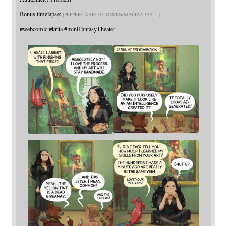
Bonus timelapse:
PEPPERCARROT.COM/EN/MINIFANTAS
#
webcomic
#
krita
#
miniFantasyTheater