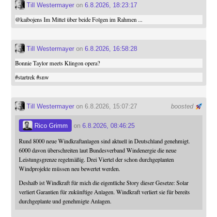
Till Westermayer
on
6.8.2026, 18:23:17
@
kaibojens
Im Mittel über beide Folgen im Rahmen ...
Till Westermayer
on
6.8.2026, 16:58:28
Bonnie Taylor meets Klingon opera?
#
startrek
#
snw
Till Westermayer
on 6.8.2026, 15:07:27
boosted
Rico Grimm
on
6.8.2026, 08:46:25
Rund 8000 neue Windkraftanlagen sind aktuell in Deutschland genehmigt.
6000 davon überschreiten laut Bundesverband Windenergie die neue
Leistungsgrenze regelmäßig. Drei Viertel der schon durchgeplanten
Windprojekte müssen neu bewertet werden.
Deshalb ist Windkraft für mich die eigentliche Story dieser Gesetze: Solar
verliert Garantien für zukünftige Anlagen. Windkraft verliert sie für bereits
durchgeplante und genehmigte Anlagen.