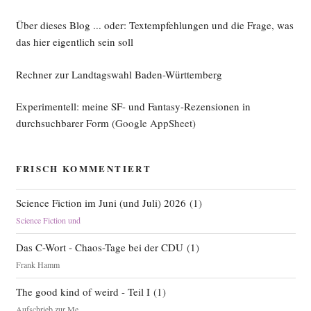
Über dieses Blog ... oder: Textempfehlungen und die Frage, was
das hier eigentlich sein soll
Rechner zur Landtagswahl Baden-Württemberg
Experimentell: meine SF- und Fantasy-Rezensionen in
durchsuchbarer Form
(Google AppSheet)
FRISCH KOMMENTIERT
Science Fiction im Juni (und Juli) 2026
(
1
)
Science Fiction und
Das C-Wort - Chaos-Tage bei der CDU
(
1
)
Frank Hamm
The good kind of weird - Teil I
(
1
)
Aufschrieb zur Me...