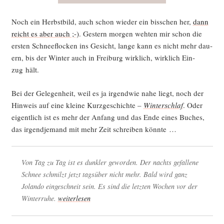
Noch ein Herbst­bild, auch schon wie­der ein biss­chen her,
dann
reicht es aber auch ;-)
. Ges­tern mor­gen weh­ten mir schon die
ers­ten Schnee­flo­cken ins Gesicht, lan­ge kann es nicht mehr dau­
ern, bis der Win­ter auch in Frei­burg wirk­lich, wirk­lich Ein­
zug hält.
Bei der Gele­gen­heit, weil es ja irgend­wie nahe liegt, noch der
Hin­weis auf eine klei­ne Kurz­ge­schich­te –
Win­ter­schlaf
. Oder
eigent­lich ist es mehr der Anfang und das Ende eines Buches,
das irgend­je­mand mit mehr Zeit schrei­ben könnte …
Von Tag zu Tag ist es dunk­ler gewor­den. Der nachts gefal­le­ne
Schnee schmilzt jetzt tags­über nicht mehr. Bald wird ganz
Jolan­do ein­ge­schneit sein. Es sind die letz­ten Wochen vor der
Win­ter­ru­he.
wei­ter­le­sen