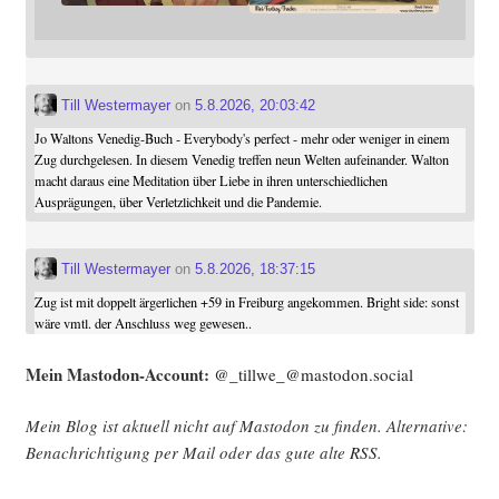
Till Westermayer
on
5.8.2026, 20:03:42
Jo Waltons Venedig-Buch - Everybody's perfect - mehr oder weniger in einem
Zug durchgelesen. In diesem Venedig treffen neun Welten aufeinander. Walton
macht daraus eine Meditation über Liebe in ihren unterschiedlichen
Ausprägungen, über Verletzlichkeit und die Pandemie.
Till Westermayer
on
5.8.2026, 18:37:15
Zug ist mit doppelt ärgerlichen +59 in Freiburg angekommen. Bright side: sonst
wäre vmtl. der Anschluss weg gewesen..
Mein Mast­o­don-Account:
@_tillwe_@mastodon.social
Mein Blog ist aktu­ell nicht auf Mast­o­don zu fin­den. Alter­na­ti­ve:
Benach­rich­ti­gung per Mail oder das gute alte
RSS
.