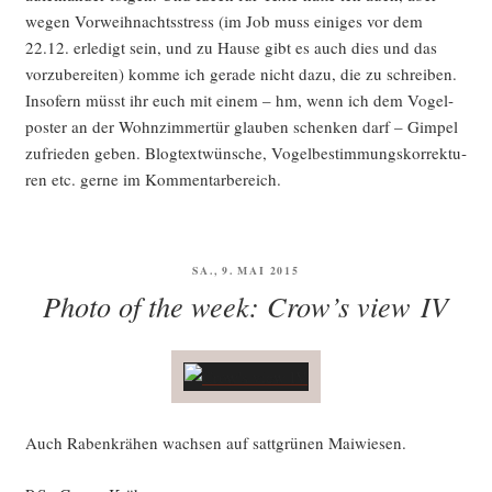
wegen Vor­weih­nachts­stress (im Job muss eini­ges vor dem
22.12. erle­digt sein, und zu Hau­se gibt es auch dies und das
vor­zu­be­rei­ten) kom­me ich gera­de nicht dazu, die zu schrei­ben.
Inso­fern müsst ihr euch mit einem – hm, wenn ich dem Vogel­
pos­ter an der Wohn­zim­mer­tür glau­ben schen­ken darf – Gim­pel
zufrie­den geben. Blog­text­wün­sche, Vogel­be­stim­mungs­kor­rek­tu­
ren etc. ger­ne im Kommentarbereich.
VERÖFFENTLICHT
SA., 9. MAI 2015
AM
Photo of the week: Crow’s view IV
Auch Raben­krä­hen wach­sen auf satt­grü­nen Maiwiesen.