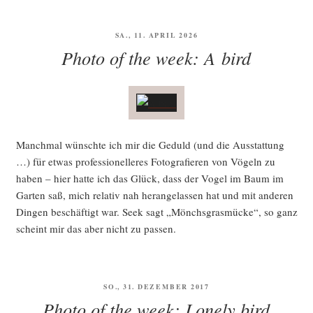
VERÖFFENTLICHT
SA., 11. APRIL 2026
AM
Photo of the week: A bird
Manch­mal wünsch­te ich mir die Geduld (und die Aus­stat­tung
…) für etwas pro­fes­sio­nel­le­res Foto­gra­fie­ren von Vögeln zu
haben – hier hat­te ich das Glück, dass der Vogel im Baum im
Gar­ten saß, mich rela­tiv nah her­an­ge­las­sen hat und mit ande­ren
Din­gen beschäf­tigt war. Seek sagt „Mönchs­gras­mü­cke“, so ganz
scheint mir das aber nicht zu passen.
VERÖFFENTLICHT
SO., 31. DEZEMBER 2017
AM
Photo of the week: Lonely bird