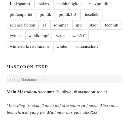
Linkspartei
makro
nachhaltigkeit
netzpolitik
piratenpartei
politik
politik2.0
rieselfeld
science fiction
sf
sommer
spd
stadt
technik
twitter
wahlkampf
wald
web2.0
winfried kretschmann
winter
wissenschaft
MASTODON-FEED
Loa­ding Mast­o­don feed…
Mein Mast­o­don-Account:
@_tillwe_@mastodon.social
Mein Blog ist aktu­ell nicht auf Mast­o­don zu fin­den. Alter­na­ti­ve:
Benach­rich­ti­gung per Mail oder das gute alte
RSS
.