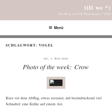
Zum
till we *)
Inhalt
Das Blog von Till Westermayer * 2002
springen
Menü
SCHLAGWORT:
VOGEL
VERÖFFENTLICHT
SO., 3. MAI 2026
AM
Photo of the week: Crow
Kurz vor dem Abflug, etwas zer­zaust, mit beein­dru­ckend viel
Schna­bel: eine Krä­he auf einem Ast.