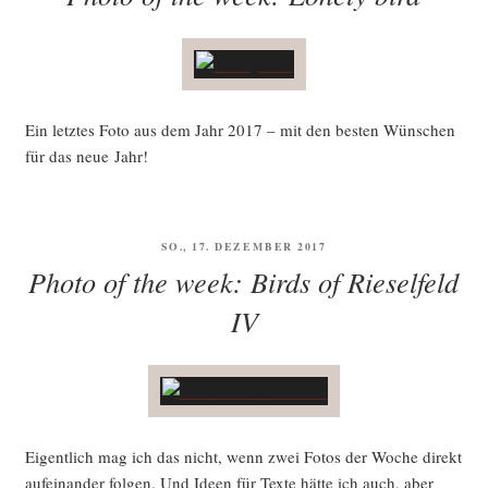
Ein letz­tes Foto aus dem Jahr 2017 – mit den bes­ten Wün­schen
für das neue Jahr!
VERÖFFENTLICHT
SO., 17. DEZEMBER 2017
AM
Photo of the week: Birds of Rieselfeld
IV
Eigent­lich mag ich das nicht, wenn zwei Fotos der Woche direkt
auf­ein­an­der fol­gen. Und Ideen für Tex­te hät­te ich auch, aber