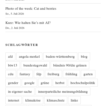
Photo of the week: Cat and berries
So., 5. Juli 2026
Kurz: Wie halten Sie’s mit AI?
Do., 2. Juli 2026
SCHLAGWÖRTER
afd
angela merkel
baden-württemberg
blog
btw13
bundestagswahl
bündnis 90/die grünen
cdu
fantasy
fdp
freiburg
frühling
garten
gender
google
grüne
herbst
hochschulpolitik
in eigener sache
innerparteiliche meinungsbildung
internet
klimakrise
klimaschutz
linke