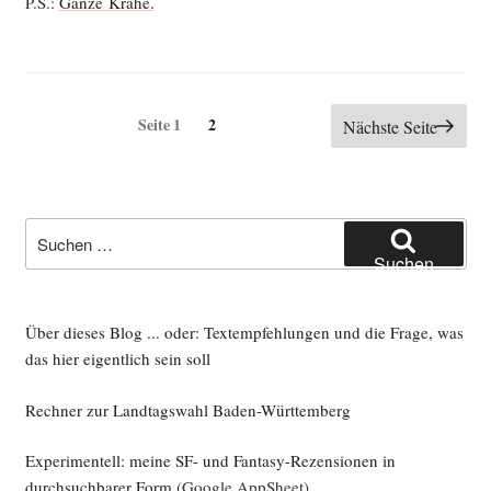
P.S.:
Gan­ze Krähe.
Seitennummerierung
Seite
Seite
1
2
Nächste Seite
der
Beiträge
Suche
nach:
Suchen
Über dieses Blog ... oder: Textempfehlungen und die Frage, was
das hier eigentlich sein soll
Rechner zur Landtagswahl Baden-Württemberg
Experimentell: meine SF- und Fantasy-Rezensionen in
durchsuchbarer Form
(Google AppSheet)