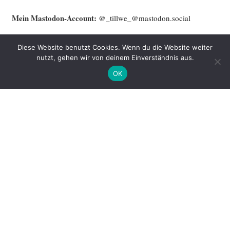
Mein Mast­o­don-Account:
@_tillwe_@mastodon.social
Mein Blog ist aktu­ell nicht auf Mast­o­don zu fin­den. Alter­na­ti­ve:
Diese Website benutzt Cookies. Wenn du die Website weiter
Benach­rich­ti­gung per Mail oder das gute alte
RSS
.
nutzt, gehen wir von deinem Einverständnis aus.
OK
Name
Email
Please read our
terms and conditions