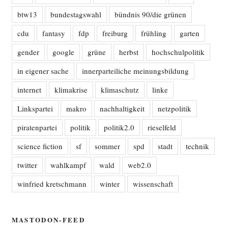
btw13
bundestagswahl
bündnis 90/die grünen
cdu
fantasy
fdp
freiburg
frühling
garten
gender
google
grüne
herbst
hochschulpolitik
in eigener sache
innerparteiliche meinungsbildung
internet
klimakrise
klimaschutz
linke
Linkspartei
makro
nachhaltigkeit
netzpolitik
piratenpartei
politik
politik2.0
rieselfeld
science fiction
sf
sommer
spd
stadt
technik
twitter
wahlkampf
wald
web2.0
winfried kretschmann
winter
wissenschaft
MASTODON-FEED