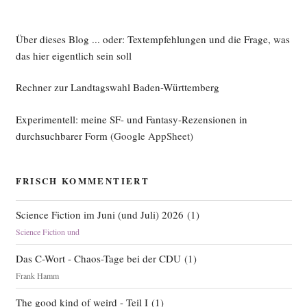
Über dieses Blog ... oder: Textempfehlungen und die Frage, was
das hier eigentlich sein soll
Rechner zur Landtagswahl Baden-Württemberg
Experimentell: meine SF- und Fantasy-Rezensionen in
durchsuchbarer Form
(Google AppSheet)
FRISCH KOMMENTIERT
Science Fiction im Juni (und Juli) 2026
(
1
)
Science Fiction und
Das C-Wort - Chaos-Tage bei der CDU
(
1
)
Frank Hamm
The good kind of weird - Teil I
(
1
)