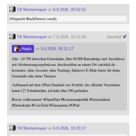
Till Westermayer
on
8.8.2026, 05:52:52
@
fugueish
BlackDemon (small).
Till Westermayer
on 7.8.2026, 10:12:43
boosted
Haplo
on
5.8.2026, 08:21:17
Alle ~10.700 deutschen Gemeinden, über 60.000 Ratsanträge und -beschlüsse
mit Abstimmungsergebnissen, durchsuchbar an einem Ort: ratsblick.de -
kostenlos, ohne Account, ohne Tracking, Inklusive E-Mail-Alerts für deine
Gemeinde oder deine Themen
Aufbauend auf dem OParl-Standard von
@
okfde
: das offizielle Verzeichnis
kennt 127 Schnittstellen, ich habe über 500 gefunden.
Boosts willkommen!
#
OpenData
#
Kommunalpolitik
#
Gemeinderat
#
Demokratie
#
CivicTech
#
Transparenz
#
OParl
Till Westermayer
on
6.8.2026, 18:23:17