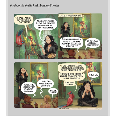
#
webcomic
#
krita
#
miniFantasyTheater