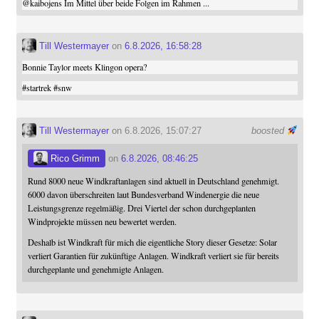
@
kaibojens
Im Mittel über beide Folgen im Rahmen ...
Till Westermayer
on
6.8.2026, 16:58:28
Bonnie Taylor meets Klingon opera?
#
startrek
#
snw
Till Westermayer
on 6.8.2026, 15:07:27
boosted
Rico Grimm
on
6.8.2026, 08:46:25
Rund 8000 neue Windkraftanlagen sind aktuell in Deutschland genehmigt.
6000 davon überschreiten laut Bundesverband Windenergie die neue
Leistungsgrenze regelmäßig. Drei Viertel der schon durchgeplanten
Windprojekte müssen neu bewertet werden.
Deshalb ist Windkraft für mich die eigentliche Story dieser Gesetze: Solar
verliert Garantien für zukünftige Anlagen. Windkraft verliert sie für bereits
durchgeplante und genehmigte Anlagen.