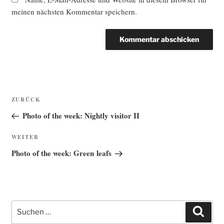
meinen nächsten Kommentar speichern.
Beitragsnavigation
Vorheriger
ZURÜCK
Beitrag
Photo of the week: Nightly visitor II
Nächster
WEITER
Beitrag
Photo of the week: Green leafs
Suche
Such
nach: