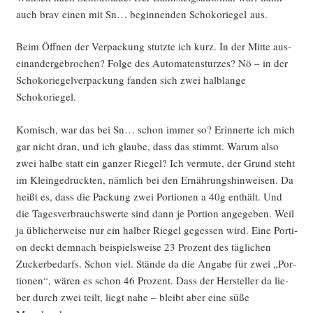
auch brav einen mit Sn… begin­nen­den Scho­ko­rie­gel aus.
Beim Öff­nen der Ver­pa­ckung stutz­te ich kurz. In der Mit­te aus­
ein­an­der­ge­bro­chen? Fol­ge des Auto­ma­ten­stur­zes? Nö – in der
Scho­ko­rie­gel­ver­pa­ckung fan­den sich zwei halb­lan­ge
Schokoriegel.
Komisch, war das bei Sn… schon immer so? Erin­ner­te ich mich
gar nicht dran, und ich glau­be, dass das stimmt. War­um also
zwei hal­be statt ein gan­zer Rie­gel? Ich ver­mu­te, der Grund steht
im Klein­ge­druck­ten, näm­lich bei den Ernäh­rungs­hin­wei­sen. Da
heißt es, dass die Packung zwei Por­tio­nen a 40g ent­hält. Und
die Tages­ver­brauchs­wer­te sind dann je Por­ti­on ange­ge­ben. Weil
ja übli­cher­wei­se nur ein hal­ber Rie­gel geges­sen wird. Eine Por­ti­
on deckt dem­nach bei­spiels­wei­se 23 Pro­zent des täg­li­chen
Zucker­be­darfs. Schon viel. Stän­de da die Anga­be für zwei „Por­
tio­nen“, wären es schon 46 Pro­zent. Dass der Her­stel­ler da lie­
ber durch zwei teilt, liegt nahe – bleibt aber eine süße