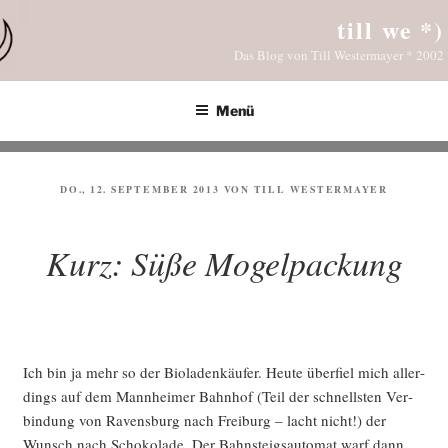
Zum
till we *)
Inhalt
Das Blog von Till Westermayer * 2002
springen
Menü
VERÖFFENTLICHT
DO., 12. SEPTEMBER 2013
VON
TILL WESTERMAYER
AM
Kurz: Süße Mogelpackung
Ich bin ja mehr so der Bio­la­den­käu­fer. Heu­te über­fiel mich aller­
dings auf dem Mann­hei­mer Bahn­hof (Teil der schnells­ten Ver­
bin­dung von Ravens­burg nach Frei­burg – lacht nicht!) der
Wunsch nach Scho­ko­la­de. Der Bahn­steigs­auto­mat warf dann