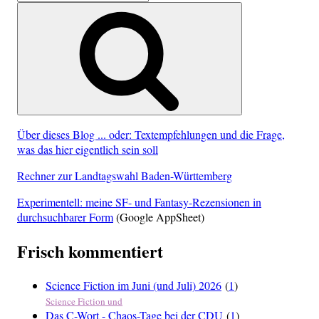
nach:
Suchen
Über dieses Blog ... oder: Textempfehlungen und die Frage,
was das hier eigentlich sein soll
Rechner zur Landtagswahl Baden-Württemberg
Experimentell: meine SF- und Fantasy-Rezensionen in
durchsuchbarer Form
(Google AppSheet)
Frisch kommentiert
Science Fiction im Juni (und Juli) 2026
(
1
)
Science Fiction und
Das C-Wort - Chaos-Tage bei der CDU
(
1
)