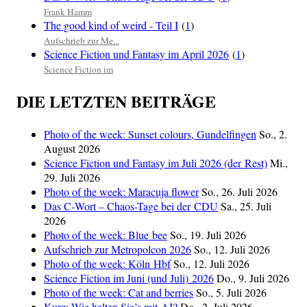
Frank Hamm
The good kind of weird - Teil I
(
1
)
Aufschrieb zur Me...
Science Fiction und Fantasy im April 2026
(
1
)
Science Fiction im
DIE LETZTEN BEITRÄGE
Photo of the week: Sunset colours, Gundelfingen
So., 2.
August 2026
Science Fiction und Fantasy im Juli 2026 (der Rest)
Mi.,
29. Juli 2026
Photo of the week: Maracuja flower
So., 26. Juli 2026
Das C‑Wort – Chaos-Tage bei der CDU
Sa., 25. Juli
2026
Photo of the week: Blue bee
So., 19. Juli 2026
Aufschrieb zur Metropolcon 2026
So., 12. Juli 2026
Photo of the week: Köln Hbf
So., 12. Juli 2026
Science Fiction im Juni (und Juli) 2026
Do., 9. Juli 2026
Photo of the week: Cat and berries
So., 5. Juli 2026
Kurz: Wie halten Sie’s mit AI?
Do., 2. Juli 2026