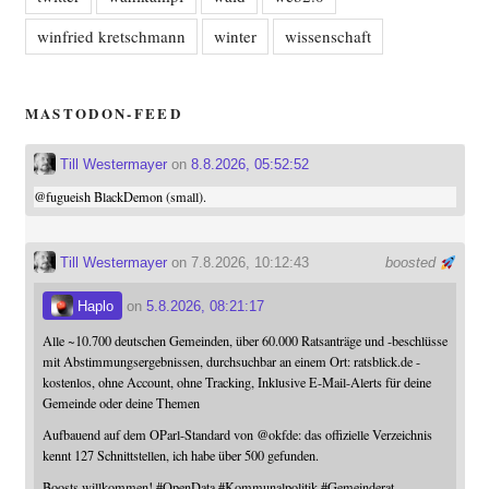
winfried kretschmann
winter
wissenschaft
MASTODON-FEED
Till Westermayer
on
8.8.2026, 05:52:52
@
fugueish
BlackDemon (small).
Till Westermayer
on 7.8.2026, 10:12:43
boosted
Haplo
on
5.8.2026, 08:21:17
Alle ~10.700 deutschen Gemeinden, über 60.000 Ratsanträge und -beschlüsse
mit Abstimmungsergebnissen, durchsuchbar an einem Ort: ratsblick.de -
kostenlos, ohne Account, ohne Tracking, Inklusive E-Mail-Alerts für deine
Gemeinde oder deine Themen
Aufbauend auf dem OParl-Standard von
@
okfde
: das offizielle Verzeichnis
kennt 127 Schnittstellen, ich habe über 500 gefunden.
Boosts willkommen!
#
OpenData
#
Kommunalpolitik
#
Gemeinderat