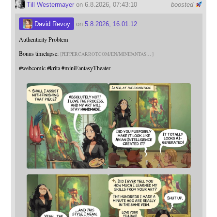
Till Westermayer
on 6.8.2026, 07:43:10
boosted
David Revoy
on
5.8.2026, 16:01:12
Authenticity Problem
Bonus timelapse:
PEPPERCARROT.COM/EN/MINIFANTAS
#
webcomic
#
krita
#
miniFantasyTheater