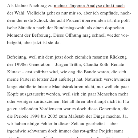
Als klei­ner Nach­trag zu
mei­ner län­ge­ren Ana­ly­se direkt nach
der Wahl
: Viel­leicht geht es nur mir so, aber ich emp­fin­de, nach­
dem der ers­te Schock der acht Pro­zent über­wun­den ist, die poli­t
i­sche Situa­ti­on nach der Bun­des­tags­wahl als einen dop­pel­ten
Moment der Befrei­ung. Die­se Öff­nung mag schnell wie­der vor­
bei­geht, aber jetzt ist sie da.
Befrei­ung, weil mit dem jetzt doch ziem­lich rasan­ten Rück­zug
der 1998er-Gene­ra­ti­on – Jür­gen Trit­tin, Clau­dia Roth, Rena­te
Kün­ast – erst spür­bar wird, wie eng die Ban­de waren, die sich
mei­ne Par­tei in letz­ter Zeit auf­er­legt hat. Natür­lich ver­schwin­den
lan­ge eta­blier­te inter­ne Macht­struk­tu­ren nicht, nur weil ein paar
Köp­fe aus­ge­tauscht wer­den, weil sich ein paar Men­schen mehr
oder weni­ger zurück­zie­hen. Bei all ihren über­haupt nicht in Fra­
ge zu stel­len­den Ver­diens­ten war es doch die­se Gene­ra­ti­on, die
die Peri­ode 1998 bis 2005 zum Maß­stab der Din­ge mach­te. Ja,
wir haben eini­ge Feh­ler in die­ser Zeit auf­ge­ar­bei­tet – aber
irgend­wie schwamm doch immer das rot-grü­ne Pro­jekt samt
aller Regie­rungs­zeit­fest­le­gun­gen im kon­zep­tu­el­len Hin­ter­grund,