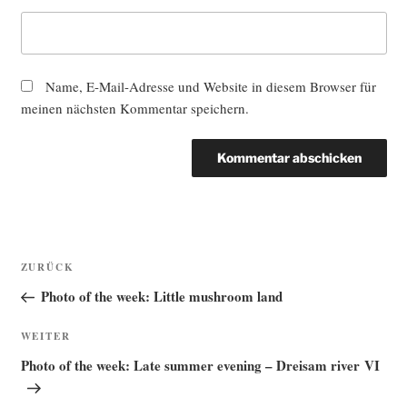
Name, E-Mail-Adresse und Website in diesem Browser für
meinen nächsten Kommentar speichern.
Beitragsnavigation
Vorheriger
ZURÜCK
Beitrag
Photo of the week: Little mushroom land
Nächster
WEITER
Beitrag
Photo of the week: Late summer evening – Dreisam river VI