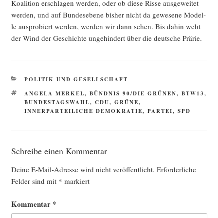
Koalition erschla­gen wer­den, oder ob die­se Ris­se aus­ge­wei­tet
wer­den, und auf Bun­des­ebe­ne bis­her nicht da gewe­se­ne Model­
le aus­pro­biert wer­den, wer­den wir dann sehen. Bis dahin weht
der Wind der Geschich­te unge­hin­dert über die deut­sche Prärie.
KATEGORIEN
POLITIK UND GESELLSCHAFT
SCHLAGWÖRTER
ANGELA MERKEL
,
BÜNDNIS 90/DIE GRÜNEN
,
BTW13
,
BUNDESTAGSWAHL
,
CDU
,
GRÜNE
,
INNERPARTEILICHE DEMOKRATIE
,
PARTEI
,
SPD
Schreibe einen Kommentar
Deine E-Mail-Adresse wird nicht veröffentlicht.
Erforderliche
Felder sind mit
*
markiert
Kommentar
*