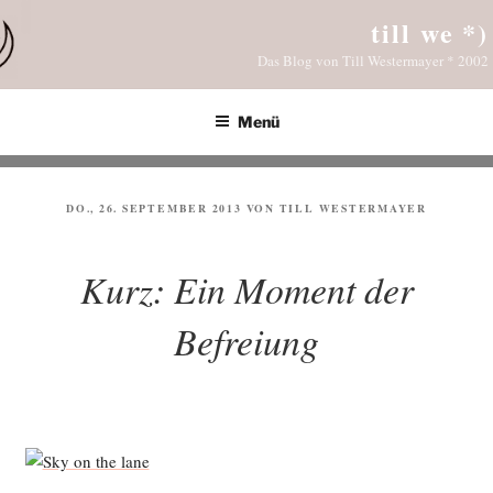
Zum
till we *)
Inhalt
Das Blog von Till Westermayer * 2002
springen
Menü
VERÖFFENTLICHT
DO., 26. SEPTEMBER 2013
VON
TILL WESTERMAYER
AM
Kurz: Ein Moment der
Befreiung