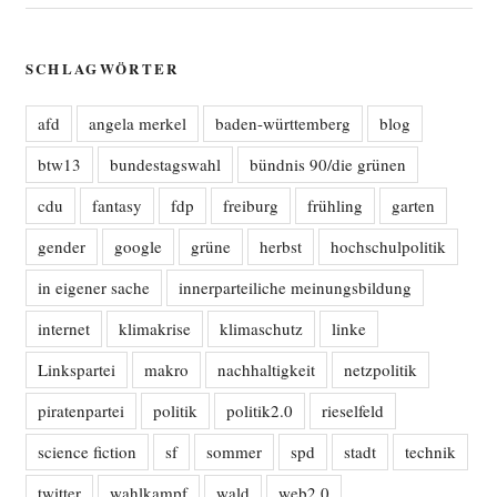
SCHLAGWÖRTER
afd
angela merkel
baden-württemberg
blog
btw13
bundestagswahl
bündnis 90/die grünen
cdu
fantasy
fdp
freiburg
frühling
garten
gender
google
grüne
herbst
hochschulpolitik
in eigener sache
innerparteiliche meinungsbildung
internet
klimakrise
klimaschutz
linke
Linkspartei
makro
nachhaltigkeit
netzpolitik
piratenpartei
politik
politik2.0
rieselfeld
science fiction
sf
sommer
spd
stadt
technik
twitter
wahlkampf
wald
web2.0