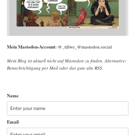
Mein Mast­o­don-Account:
@_tillwe_@mastodon.social
Mein Blog ist aktu­ell nicht auf Mast­o­don zu fin­den. Alter­na­ti­ve:
Benach­rich­ti­gung per Mail oder das gute alte
RSS
.
Name
Email