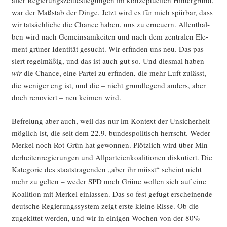
war der Maß­stab der Din­ge. Jetzt wird es für mich spür­bar, dass
wir tat­säch­li­che die Chan­ce haben, uns zu erneu­ern. Allent­hal­
ben wird nach Gemein­sam­kei­ten und nach dem zen­tra­len Ele­
ment grü­ner Iden­ti­tät gesucht. Wir erfin­den uns neu. Das pas­
siert regel­mä­ßig, und das ist auch gut so. Und dies­mal haben
wir
die Chan­ce, eine Par­tei zu erfin­den, die mehr Luft zulässt,
die weni­ger eng ist, und die – nicht grund­le­gend anders, aber
doch reno­viert – neu kei­men wird.
Befrei­ung aber auch, weil das nur im Kon­text der Unsi­cher­heit
mög­lich ist, die seit dem 22.9. bun­des­po­li­tisch herrscht. Weder
Mer­kel noch Rot-Grün hat gewon­nen. Plötz­lich wird über Min­
der­hei­ten­re­gie­run­gen und All­par­tei­en­ko­ali­tio­nen dis­ku­tiert. Die
Kate­go­rie des staats­tra­gen­den „aber ihr müsst“ scheint nicht
mehr zu gel­ten – weder SPD noch Grü­ne wol­len sich auf eine
Koali­ti­on mit Mer­kel ein­las­sen. Das so fest gefugt erschei­nen­de
deut­sche Regie­rungs­sys­tem zeigt ers­te klei­ne Ris­se. Ob die
zuge­kit­tet wer­den, und wir in eini­gen Wochen von der 80%-