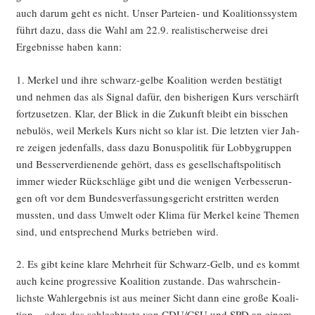
auch dar­um geht es nicht. Unser Par­tei­en- und Koali­ti­ons­sys­tem
führt dazu, dass die Wahl am 22.9. rea­lis­ti­scher­wei­se drei
Ergeb­nis­se haben kann:
1. Mer­kel und ihre schwarz-gel­be Koali­ti­on wer­den bestä­tigt
und neh­men das als Signal dafür, den bis­he­ri­gen Kurs ver­schärft
fort­zu­set­zen. Klar, der Blick in die Zukunft bleibt ein biss­chen
nebu­lös, weil Mer­kels Kurs nicht so klar ist. Die letz­ten vier Jah­
re zei­gen jeden­falls, dass dazu Bonus­po­li­tik für Lob­by­grup­pen
und Bes­ser­ver­die­nen­de gehört, dass es gesell­schafts­po­li­tisch
immer wie­der Rück­schlä­ge gibt und die weni­gen Ver­bes­se­run­
gen oft vor dem Bun­des­ver­fas­sungs­ge­richt erstrit­ten wer­den
muss­ten, und dass Umwelt oder Kli­ma für Mer­kel kei­ne The­men
sind, und ent­spre­chend Murks betrie­ben wird.
2. Es gibt kei­ne kla­re Mehr­heit für Schwarz-Gelb, und es kommt
auch kei­ne pro­gres­si­ve Koali­ti­on zustan­de. Das wahr­schein­
lichs­te Wahl­er­geb­nis ist aus mei­ner Sicht dann eine gro­ße Koali­
ti­on – oder: das schlech­tes­te von CDU/CSU und SPD an einem