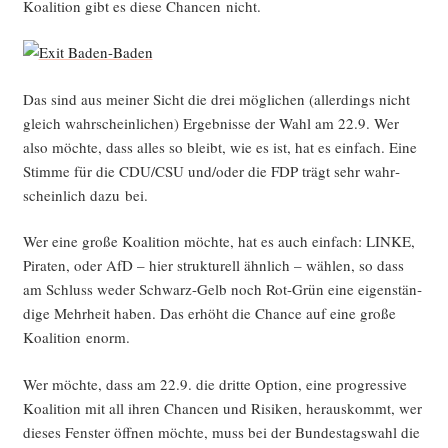
Koali­ti­on gibt es die­se Chan­cen nicht.
Das sind aus mei­ner Sicht die drei mög­li­chen (aller­dings nicht
gleich wahr­schein­li­chen) Ergeb­nis­se der Wahl am 22.9. Wer
also möch­te, dass alles so bleibt, wie es ist, hat es ein­fach. Eine
Stim­me für die CDU/CSU und/oder die FDP trägt sehr wahr­
schein­lich dazu bei.
Wer eine gro­ße Koali­ti­on möch­te, hat es auch ein­fach: LINKE,
Pira­ten, oder AfD – hier struk­tu­rell ähn­lich – wäh­len, so dass
am Schluss weder Schwarz-Gelb noch Rot-Grün eine eigen­stän­
di­ge Mehr­heit haben. Das erhöht die Chan­ce auf eine gro­ße
Koali­ti­on enorm.
Wer möch­te, dass am 22.9. die drit­te Opti­on, eine pro­gres­si­ve
Koali­ti­on mit all ihren Chan­cen und Risi­ken, her­aus­kommt, wer
die­ses Fens­ter öff­nen möch­te, muss bei der Bun­des­tags­wahl die