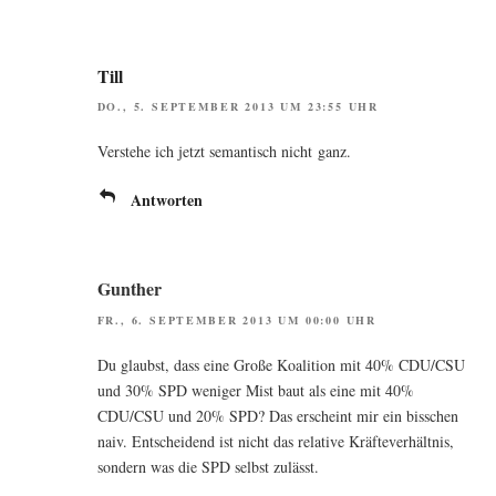
Till
DO., 5. SEPTEMBER 2013 UM 23:55 UHR
Ver­ste­he ich jetzt seman­tisch nicht ganz.
Antworten
Gunther
FR., 6. SEPTEMBER 2013 UM 00:00 UHR
Du glaubst, dass eine Gro­ße Koali­ti­on mit 40% CDU/CSU
und 30% SPD weni­ger Mist baut als eine mit 40%
CDU/CSU und 20% SPD? Das erscheint mir ein biss­chen
naiv. Ent­schei­dend ist nicht das rela­ti­ve Kräf­te­ver­hält­nis,
son­dern was die SPD selbst zulässt.