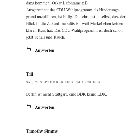
dazu kom­men. Oskar Lafon­taine z.B.
Aus­ge­rech­net das CDU-Wahl­pro­gramm als Hin­de­rungs­
grund anzu­füh­ren, ist bil­lig. Du schreibst ja selbst, dass der
Blick in die Zukunft nebu­lös ist, weil Mer­kel eben kei­nen
kla­ren Kurs hat. Das CDU-Wahl­pro­gramm ist doch schon
jetzt Schall und Rauch.
Antworten
Till
SA., 7. SEPTEMBER 2013 UM 13:28 UHR
Ber­lin ist nicht Stutt­gart, eine BDK kei­ne LDK.
Antworten
Timothy Simms