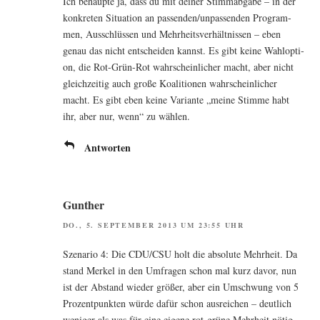
Ich behaup­te ja, dass du mit dei­ner Stimm­ab­ga­be – in der
kon­kre­ten Situa­ti­on an passenden/unpassenden Pro­gram­
men, Aus­schlüs­sen und Mehr­heits­ver­hält­nis­sen – eben
genau das nicht ent­schei­den kannst. Es gibt kei­ne Wahl­op­ti­
on, die Rot-Grün-Rot wahr­schein­li­cher macht, aber nicht
gleich­zei­tig auch gro­ße Koali­tio­nen wahr­schein­li­cher
macht. Es gibt eben kei­ne Vari­an­te „mei­ne Stim­me habt
ihr, aber nur, wenn“ zu wählen.
Antworten
Gunther
DO., 5. SEPTEMBER 2013 UM 23:55 UHR
Sze­na­rio 4: Die CDU/CSU holt die abso­lu­te Mehr­heit. Da
stand Mer­kel in den Umfra­gen schon mal kurz davor, nun
ist der Abstand wie­der grö­ßer, aber ein Umschwung von 5
Pro­zent­punk­ten wür­de dafür schon aus­rei­chen – deut­lich
weni­ger als was für eine eige­ne rot-grü­ne Mehr­heit nötig