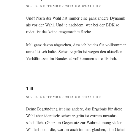
SO., 8. SEPTEMBER 2013 UM 09:31 UHR
Und? Nach der Wahl hat immer eine ganz ande­re Dyna­mik
als vor der Wahl. Und je nach­dem, wer bei der BDK so
redet, ist das kei­ne aus­ge­mach­te Sache.
Mal ganz davon abge­se­hen, dass ich bei­des für voll­kom­men
unrea­lis­tisch hal­te. Schwarz-grün ist wegen den aktu­el­len
Ver­hält­nis­sen im Bun­des­rat voll­kom­men unrealistisch.
Till
SO., 8. SEPTEMBER 2013 UM 11:23 UHR
Dei­ne Begrün­dung ist eine ande­re, das Ergeb­nis für die­se
Wahl aber iden­tisch: schwarz-grün ist extrem unwahr­
schein­lich. (Ganz im Gegen­satz zur Wahr­neh­mung vie­ler
Wäh­le­rIn­nen, die, war­um auch immer, glau­ben, „im Gehei­