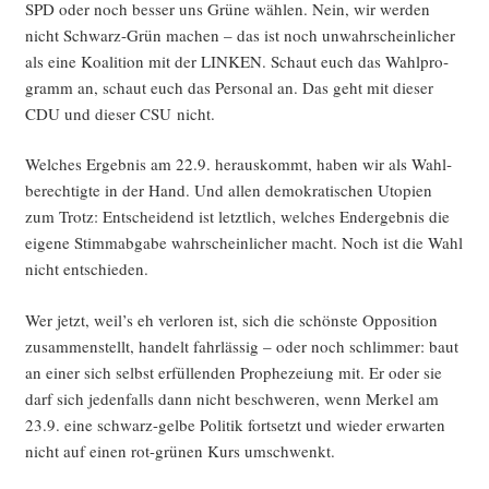
SPD oder noch bes­ser uns Grü­ne wäh­len. Nein, wir wer­den
nicht Schwarz-Grün machen – das ist noch unwahr­schein­li­cher
als eine Koali­ti­on mit der LINKEN. Schaut euch das Wahl­pro­
gramm an, schaut euch das Per­so­nal an. Das geht mit die­ser
CDU und die­ser CSU nicht.
Wel­ches Ergeb­nis am 22.9. her­aus­kommt, haben wir als Wahl­
be­rech­tig­te in der Hand. Und allen demo­kra­ti­schen Uto­pien
zum Trotz: Ent­schei­dend ist letzt­lich, wel­ches End­ergeb­nis die
eige­ne Stimm­ab­ga­be wahr­schein­li­cher macht. Noch ist die Wahl
nicht entschieden.
Wer jetzt, weil’s eh ver­lo­ren ist, sich die schöns­te Oppo­si­ti­on
zusam­men­stellt, han­delt fahr­läs­sig – oder noch schlim­mer: baut
an einer sich selbst erfül­len­den Pro­phe­zei­ung mit. Er oder sie
darf sich jeden­falls dann nicht beschwe­ren, wenn Mer­kel am
23.9. eine schwarz-gel­be Poli­tik fort­setzt und wie­der erwar­ten
nicht auf einen rot-grü­nen Kurs umschwenkt.