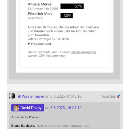
Till Westermayer
on 6.8.2026, 07:43:10
boosted
David Revoy
on
5.8.2026, 16:01:12
Authenticity Problem
Bonus timelapse:
PEPPERCARROT.COM/EN/MINIFANTAS