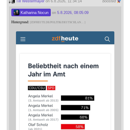
Till Westermayer
on 6.8.2026, 11:34:14
boosted
Katharina Nocun
on
5.8.2026, 08:05:09
Hintergrund:
ZDFHEUTE.DE/POLITIK/DEUTSCHLAN