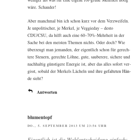
wäre. Schauder!
Aber manch­mal bin ich schon kurz vor dem Ver­zwei­feln.
Je unpo­li­ti­scher, je Mer­kel, je Veggie­day – des­to
CDU/CSU, da hilft auch eine 60–70%-Mehrheit in der
Sache bei den meis­ten The­men nichts. Oder doch? Wie
über­zeugt man jeman­den, der eigent­lich schon für gerech­
te­re Steu­ern, gerech­te Löh­ne, gute, sau­be­re­re, siche­re und
nach­hal­tig güns­ti­ge­re Ener­gie ist, aber das alles sofort ver­
gisst, sobald der Mer­kels Lächeln und
ihre gefal­te­ten Hän­
de
sieht?
Antworten
blumentopf
DO., 5. SEPTEMBER 2013 UM 23:56 UHR
Eigent­lich ist die Wahl­ent­schei­dung ein­fach: