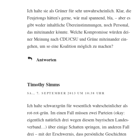
Ich hal­te sie als Grü­ner für sehr unwahr­schein­lich. Klar, die
Feu­je­tongs hätten’s ger­ne, wär mal span­nend, bla, – aber es
gibt weder inhalt­li­che Über­ein­stim­mun­gen, noch Per­so­nal,
das mit­ein­an­der könn­te. Wel­che Kom­pro­mis­se wür­den dei­
ner Mei­nung nach CDU/CSU und Grü­ne mit­ein­an­der ein­
ge­hen, um so eine Koali­ti­on mög­lich zu machen?
Antworten
Timothy Simms
SA., 7. SEPTEMBER 2013 UM 10:38 UHR
Ich hal­te schwarz­grün für wesent­lich wahr­schein­li­cher als
rot-rot-grün. Im einen Fall müs­sen zwei Par­tei­en (okay:
eigent­lich natür­lich drei wegen die­sem bay­ri­schen Lan­des­
ver­band…) über eini­ge Schat­ten sprin­gen, im ande­ren Fall
drei – mit der Erschwer­nis, dass per­sön­li­che Geschich­ten