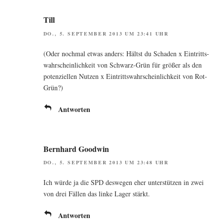
Till
DO., 5. SEPTEMBER 2013 UM 23:41 UHR
(Oder noch­mal etwas anders: Hältst du Scha­den x Ein­tritts­
wahr­schein­lich­keit von Schwarz-Grün für grö­ßer als den
poten­zi­el­len Nut­zen x Ein­tritts­wahr­schein­lich­keit von Rot-
Grün?)
Antworten
Bernhard Goodwin
DO., 5. SEPTEMBER 2013 UM 23:48 UHR
Ich wür­de ja die SPD des­we­gen eher unter­stüt­zen in zwei
von drei Fäl­len das lin­ke Lager stärkt.
Antworten