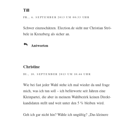
Till
FR., 6. SEPTEMBER 2013 UM 00:33 UHR
Schwer ein­zu­schät­zen. Election.de sieht nur Chris­ti­an Strö­
be­le in Kreuz­berg als sicher an.
Antworten
Christine
DI., 10. SEPTEMBER 2013 UM 10:46 UHR
Wie bei fast jeder Wahl ste­he ich mal wie­der da und fra­ge
mich, was ich tun soll – ich befür­wor­te seit Jah­ren eine
Klein­par­tei, die aber in mei­nem Wahl­be­zirk kei­nen Direkt­
kan­di­da­ten stellt und weit unter den 5 % blei­ben wird.
Geh ich gar nicht hin? Wäh­le ich ungül­tig? „Das klei­ne­re