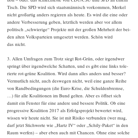
Tisch. Die SPD wird sich staats­män­nisch vor­kom­men, Mer­kel
nicht groß­ar­tig anders regie­ren als heu­te. Es wird die eine oder
ande­re Ver­bes­se­rung geben, letzt­lich wer­den aber vor allem
poli­tisch „schwie­ri­ge“ Pro­jek­te mit der gro­ßen Mehr­heit der bei­
den alten Volks­par­tei­en umge­setzt wer­den. Schön wird
das nicht.
3. Allen Umfra­gen zum Trotz siegt Rot-Grün, oder irgend­wer
springt über irgend­wel­che Schat­ten, und es gibt eine links tole­
rier­te rot-grü­ne Koali­ti­on. Wird dann alles anders und bes­ser?
Ver­mut­lich nicht, auch des­we­gen nicht, weil eine gan­ze Rei­he
von Rand­be­din­gun­gen (die Euro-Kri­se, die Schul­den­brem­se,
…) für alle Koali­tio­nen im Bund gel­ten. Aber es öff­net sich
damit ein Fens­ter für eine ande­re und bes­se­re Poli­tik. Ob eine
pro­gres­si­ve Koali­ti­on 2017 als Erfolgs­pro­jekt bewer­tet wird,
wis­sen wir heu­te nicht. Sie ist mit Risi­ko ver­bun­den (wer mag,
darf jetzt Stich­wor­te wie „Hartz IV“ oder „Schi­ly-Paket“ in den
Raum wer­fen) – aber eben auch mit Chan­cen. Ohne eine sol­che