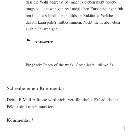
dass die Wahl begrenzt ist, macht sie eben nicht bedeu­
tungs­los – die weni­gen real mög­li­chen Ent­schei­dun­gen füh­
ren in unter­schied­li­che polit­id­sche Zukünf­te. Wel­che
davon, kann jede/r mit­be­stim­men. Nicht mehr, aber eben
auch nicht weniger.
Antworten
Pingback:
Photo of the week: Green leafs | till we *)
Schreibe einen Kommentar
Deine E-Mail-Adresse wird nicht veröffentlicht.
Erforderliche
Felder sind mit
*
markiert
Kommentar
*