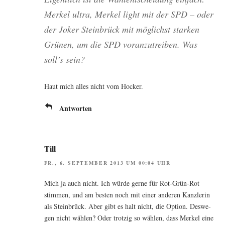
Mer­kel ultra, Mer­kel light mit der SPD – oder
der Joker Stein­brück mit mög­lichst star­ken
Grü­nen, um die SPD vor­an­zu­trei­ben. Was
soll’s sein?
Haut mich alles nicht vom Hocker.
Antworten
Till
FR., 6. SEPTEMBER 2013 UM 00:04 UHR
Mich ja auch nicht. Ich wür­de ger­ne für Rot-Grün-Rot
stim­men, und am bes­ten noch mit einer ande­ren Kanz­le­rin
als Stein­brück. Aber gibt es halt nicht, die Opti­on. Des­we­
gen nicht wäh­len? Oder trot­zig so wäh­len, dass Mer­kel eine