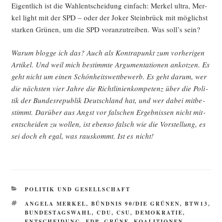
Eigent­lich ist die Wahl­ent­schei­dung ein­fach: Mer­kel ultra, Mer­
kel light mit der SPD – oder der Joker Stein­brück mit mög­lichst
star­ken Grü­nen, um die SPD vor­an­zu­trei­ben. Was soll’s sein?
War­um blog­ge ich das? Auch als Kon­tra­punkt zum vor­he­ri­gen
Arti­kel. Und weil mich bestimm­te Argu­men­ta­tio­nen ankot­zen. Es
geht nicht um einen Schön­heits­wett­be­werb. Es geht dar­um, wer
die nächs­ten vier Jah­re die Richt­li­ni­en­kom­pe­tenz über die Poli­
tik der Bun­des­re­pu­blik Deutsch­land hat, und wer dabei mit­be­
stimmt. Dar­über aus Angst vor fal­schen Ergeb­nis­sen nicht mit­
ent­schei­den zu wol­len, ist eben­so falsch wie die Vor­stel­lung, es
sei doch eh egal, was raus­kommt. Ist es nicht!
KATEGORIEN
POLITIK UND GESELLSCHAFT
SCHLAGWÖRTER
ANGELA MERKEL
,
BÜNDNIS 90/DIE GRÜNEN
,
BTW13
,
BUNDESTAGSWAHL
,
CDU
,
CSU
,
DEMOKRATIE
,
ENTSCHEIDUNG
,
FDP
,
GRÜNE
,
KOALITIONEN
,