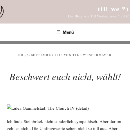
Zum
till we *)
Inhalt
Das Blog von Till Westermayer * 2002
springen
Menü
VERÖFFENTLICHT
DO., 5. SEPTEMBER 2013
VON
TILL WESTERMAYER
AM
Beschwert euch nicht, wählt!
Ich fin­de Stein­brück nicht son­der­lich sym­pa­thisch. Aber dar­um
geht es nicht. Die Umfra­ge­wer­te sehen nicht so toll aus. Aber