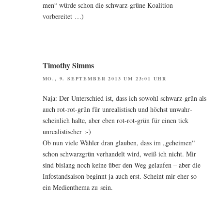
men“ wür­de schon die schwarz-grü­ne Koali­ti­on
vorbereitet …)
Timothy Simms
MO., 9. SEPTEMBER 2013 UM 23:01 UHR
Naja: Der Unter­schied ist, dass ich sowohl schwarz-grün als
auch rot-rot-grün für unrea­lis­tisch und höchst unwahr­
schein­lich hal­te, aber eben rot-rot-grün für einen tick
unrealistischer :-)
Ob nun vie­le Wäh­ler dran glau­ben, dass im „gehei­men“
schon schwarz­grün ver­han­delt wird, weiß ich nicht. Mir
sind bis­lang noch kei­ne über den Weg gelau­fen – aber die
Info­stands­ai­son beginnt ja auch erst. Scheint mir eher so
ein Medi­en­the­ma zu sein.