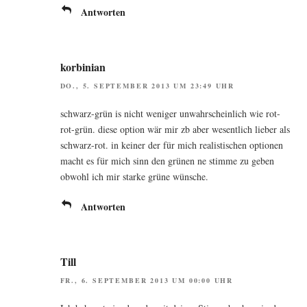
Antworten
korbinian
DO., 5. SEPTEMBER 2013 UM 23:49 UHR
schwarz-grün is nicht weni­ger unwahr­schein­lich wie rot-
rot-grün. die­se opti­on wär mir zb aber wesent­lich lie­ber als
schwarz-rot. in kei­ner der für mich rea­lis­ti­schen optio­nen
macht es für mich sinn den grü­nen ne stim­me zu geben
obwohl ich mir star­ke grü­ne wünsche.
Antworten
Till
FR., 6. SEPTEMBER 2013 UM 00:00 UHR