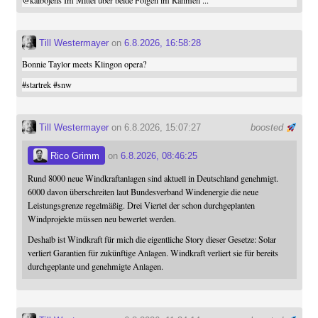
@
kaibojens
Im Mittel über beide Folgen im Rahmen ...
Till Westermayer
on
6.8.2026, 16:58:28
Bonnie Taylor meets Klingon opera?
#
startrek
#
snw
Till Westermayer
on 6.8.2026, 15:07:27
boosted
Rico Grimm
on
6.8.2026, 08:46:25
Rund 8000 neue Windkraftanlagen sind aktuell in Deutschland genehmigt.
6000 davon überschreiten laut Bundesverband Windenergie die neue
Leistungsgrenze regelmäßig. Drei Viertel der schon durchgeplanten
Windprojekte müssen neu bewertet werden.
Deshalb ist Windkraft für mich die eigentliche Story dieser Gesetze: Solar
verliert Garantien für zukünftige Anlagen. Windkraft verliert sie für bereits
durchgeplante und genehmigte Anlagen.