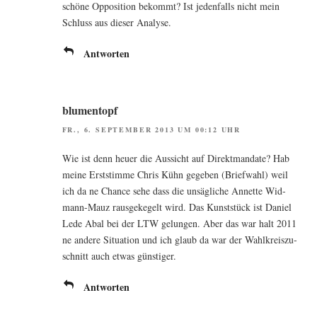
schö­ne Oppo­si­ti­on bekommt? Ist jeden­falls nicht mein
Schluss aus die­ser Analyse.
Antworten
blumentopf
FR., 6. SEPTEMBER 2013 UM 00:12 UHR
Wie ist denn heu­er die Aus­sicht auf Direkt­man­da­te? Hab
mei­ne Erst­stim­me Chris Kühn gege­ben (Brief­wahl) weil
ich da ne Chan­ce sehe dass die unsäg­li­che Annet­te Wid­
mann-Mauz raus­ge­ke­gelt wird. Das Kunst­stück ist Dani­el
Lede Abal bei der LTW gelun­gen. Aber das war halt 2011
ne ande­re Situa­ti­on und ich glaub da war der Wahl­kreis­zu­
schnitt auch etwas günstiger.
Antworten