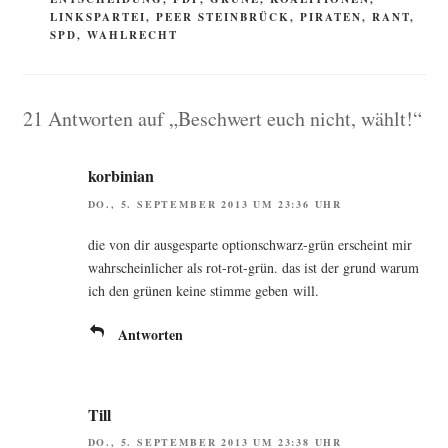
LINKSPARTEI
,
PEER STEINBRÜCK
,
PIRATEN
,
RANT
,
SPD
,
WAHLRECHT
21 Antworten auf „Beschwert euch nicht, wählt!“
korbinian
DO., 5. SEPTEMBER 2013 UM 23:36 UHR
die von dir aus­ge­spar­te opti­onschwarz-grün erscheint mir
wahr­schein­li­cher als rot-rot-grün. das ist der grund war­um
ich den grü­nen kei­ne stim­me geben will.
Antworten
Till
DO., 5. SEPTEMBER 2013 UM 23:38 UHR