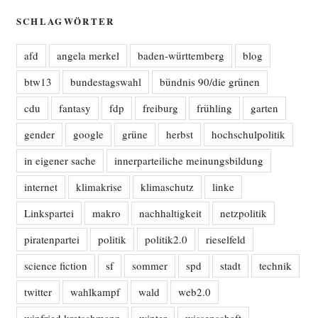
SCHLAGWÖRTER
afd
angela merkel
baden-württemberg
blog
btw13
bundestagswahl
bündnis 90/die grünen
cdu
fantasy
fdp
freiburg
frühling
garten
gender
google
grüne
herbst
hochschulpolitik
in eigener sache
innerparteiliche meinungsbildung
internet
klimakrise
klimaschutz
linke
Linkspartei
makro
nachhaltigkeit
netzpolitik
piratenpartei
politik
politik2.0
rieselfeld
science fiction
sf
sommer
spd
stadt
technik
twitter
wahlkampf
wald
web2.0