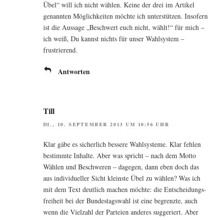
Übel“ will ich nicht wäh­len. Kei­ne der drei im Arti­kel
genann­ten Mög­lich­kei­ten möch­te ich unter­stüt­zen. Inso­fern
ist die Aus­sa­ge „Beschwert euch nicht, wählt!“ für mich –
ich weiß, Du kannst nichts für unser Wahl­sys­tem –
frustrierend.
Antworten
Till
DI., 10. SEPTEMBER 2013 UM 10:56 UHR
Klar gäbe es sicher­lich bes­se­re Wahl­sys­te­me. Klar feh­len
bestimm­te Inhal­te. Aber was spricht – nach dem Mot­to
Wäh­len und Beschwe­ren – dage­gen, dann eben doch das
aus indi­vi­du­el­ler Sicht kleins­te Übel zu wäh­len? Was ich
mit dem Text deut­lich machen möch­te: die Ent­schei­dungs­
frei­heit bei der Bun­des­tags­wahl ist eine begrenz­te, auch
wenn die Viel­zahl der Par­tei­en ande­res sug­ge­riert. Aber