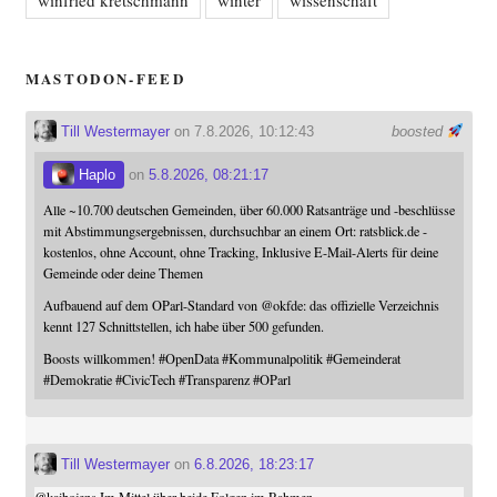
winfried kretschmann
winter
wissenschaft
MASTODON-FEED
Till Westermayer
on 7.8.2026, 10:12:43
boosted
Haplo
on
5.8.2026, 08:21:17
Alle ~10.700 deutschen Gemeinden, über 60.000 Ratsanträge und -beschlüsse
mit Abstimmungsergebnissen, durchsuchbar an einem Ort: ratsblick.de -
kostenlos, ohne Account, ohne Tracking, Inklusive E-Mail-Alerts für deine
Gemeinde oder deine Themen
Aufbauend auf dem OParl-Standard von
@
okfde
: das offizielle Verzeichnis
kennt 127 Schnittstellen, ich habe über 500 gefunden.
Boosts willkommen!
#
OpenData
#
Kommunalpolitik
#
Gemeinderat
#
Demokratie
#
CivicTech
#
Transparenz
#
OParl
Till Westermayer
on
6.8.2026, 18:23:17