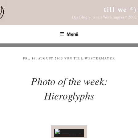
Zum
till we *)
Inhalt
Das Blog von Till Westermayer * 2002
springen
Menü
VERÖFFENTLICHT
FR., 16. AUGUST 2013
VON
TILL WESTERMAYER
AM
Photo of the week:
Hieroglyphs