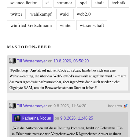
science fiction
sf
sommer
spd
stadt
technik
twitter
wahlkampf
wald
web2.0
winfried kretschmann
winter
wissenschaft
MASTODON-FEED
Till Westermayer
on
10.8.2026, 06:50:20
@
pallenberg
"Anstatt auf nativen Code zu setzen, handelt es sich um eine
Webanwendung, die über das WebView2-Framework ausgeführt wird." - macht
das zwar irgendwie nachvollziehbar, aber irgendwie dann auch wieder nicht:
Gigabyte RAM, um ein Beowserfenster am Start zu haben?!
Till Westermayer
on 9.8.2026, 11:54:20
boosted
Katharina Nocun
on
9.8.2026, 11:46:25
„Wie die Autor:innen auf diese Deutung kommen, bleibt ihr Geheimnis. Ein
in Erkenntnisinteresse wie Vorgehensweise KI-getriebener Artikel ist ihnen