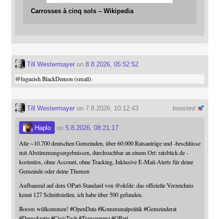
Carrosses à cinq sols – Wikipedia
Till Westermayer
on
8.8.2026, 05:52:52
@
fugueish
BlackDemon (small).
Till Westermayer
on 7.8.2026, 10:12:43
boosted
Haplo
on
5.8.2026, 08:21:17
Alle ~10.700 deutschen Gemeinden, über 60.000 Ratsanträge und -beschlüsse
mit Abstimmungsergebnissen, durchsuchbar an einem Ort: ratsblick.de -
kostenlos, ohne Account, ohne Tracking, Inklusive E-Mail-Alerts für deine
Gemeinde oder deine Themen
Aufbauend auf dem OParl-Standard von
@
okfde
: das offizielle Verzeichnis
kennt 127 Schnittstellen, ich habe über 500 gefunden.
Boosts willkommen!
#
OpenData
#
Kommunalpolitik
#
Gemeinderat
#
Demokratie
#
CivicTech
#
Transparenz
#
OParl