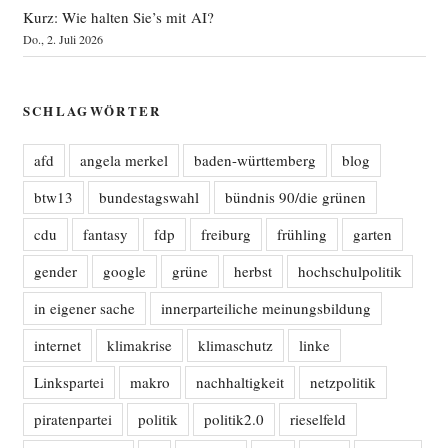
Kurz: Wie halten Sie’s mit AI?
Do., 2. Juli 2026
SCHLAGWÖRTER
afd
angela merkel
baden-württemberg
blog
btw13
bundestagswahl
bündnis 90/die grünen
cdu
fantasy
fdp
freiburg
frühling
garten
gender
google
grüne
herbst
hochschulpolitik
in eigener sache
innerparteiliche meinungsbildung
internet
klimakrise
klimaschutz
linke
Linkspartei
makro
nachhaltigkeit
netzpolitik
piratenpartei
politik
politik2.0
rieselfeld