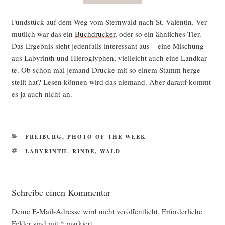
Fund­stück auf dem Weg vom Stern­wald nach St. Valen­tin. Ver­
mut­lich war das ein
Buch­dru­cker
, oder so ein ähn­li­ches Tier.
Das Ergeb­nis sieht jeden­falls inter­es­sant aus – eine Mischung
aus Laby­rinth und Hie­ro­gly­phen, viel­leicht auch eine Land­kar­
te. Ob schon mal jemand Dru­cke mit so einem Stamm her­ge­
stellt hat? Lesen kön­nen wird das nie­mand. Aber dar­auf kommt
es ja auch nicht an.
KATEGORIEN
FREIBURG
,
PHOTO OF THE WEEK
SCHLAGWÖRTER
LABYRINTH
,
RINDE
,
WALD
Schreibe einen Kommentar
Deine E-Mail-Adresse wird nicht veröffentlicht.
Erforderliche
Felder sind mit
*
markiert