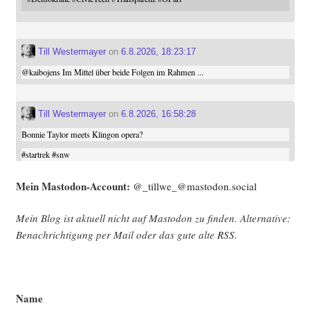
Till Westermayer
on
6.8.2026, 18:23:17
@
kaibojens
Im Mittel über beide Folgen im Rahmen ...
Till Westermayer
on
6.8.2026, 16:58:28
Bonnie Taylor meets Klingon opera?
#
startrek
#
snw
Mein Mast­o­don-Account:
@_tillwe_@mastodon.social
Mein Blog ist aktu­ell nicht auf Mast­o­don zu fin­den. Alter­na­ti­ve:
Benach­rich­ti­gung per Mail oder das gute alte
RSS
.
Name