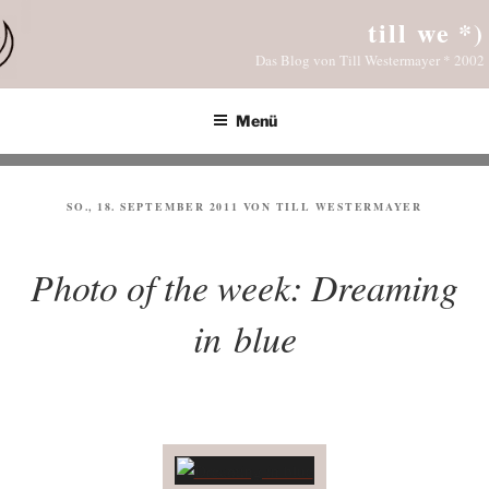
Zum
till we *)
Inhalt
Das Blog von Till Westermayer * 2002
springen
Menü
VERÖFFENTLICHT
SO., 18. SEPTEMBER 2011
VON
TILL WESTERMAYER
AM
Photo of the week: Dreaming
in blue