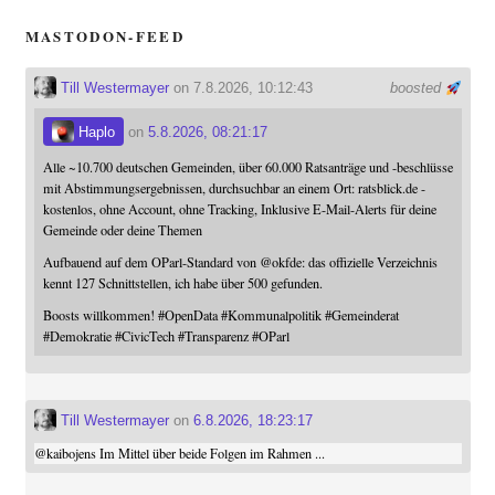
MASTODON-FEED
Till Westermayer
on 7.8.2026, 10:12:43
boosted
Haplo
on
5.8.2026, 08:21:17
Alle ~10.700 deutschen Gemeinden, über 60.000 Ratsanträge und -beschlüsse
mit Abstimmungsergebnissen, durchsuchbar an einem Ort: ratsblick.de -
kostenlos, ohne Account, ohne Tracking, Inklusive E-Mail-Alerts für deine
Gemeinde oder deine Themen
Aufbauend auf dem OParl-Standard von
@
okfde
: das offizielle Verzeichnis
kennt 127 Schnittstellen, ich habe über 500 gefunden.
Boosts willkommen!
#
OpenData
#
Kommunalpolitik
#
Gemeinderat
#
Demokratie
#
CivicTech
#
Transparenz
#
OParl
Till Westermayer
on
6.8.2026, 18:23:17
@
kaibojens
Im Mittel über beide Folgen im Rahmen ...