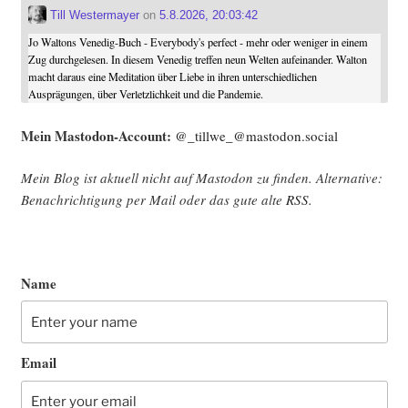
Till Westermayer
on
5.8.2026, 20:03:42
Jo Waltons Venedig-Buch - Everybody's perfect - mehr oder weniger in einem
Zug durchgelesen. In diesem Venedig treffen neun Welten aufeinander. Walton
macht daraus eine Meditation über Liebe in ihren unterschiedlichen
Ausprägungen, über Verletzlichkeit und die Pandemie.
Mein Mast­o­don-Account:
@_tillwe_@mastodon.social
Mein Blog ist aktu­ell nicht auf Mast­o­don zu fin­den. Alter­na­ti­ve:
Benach­rich­ti­gung per Mail oder das gute alte
RSS
.
Name
Email