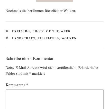
Noch­mals die berühm­ten Rie­sel­fel­der Wolken.
KATEGORIEN
FREIBURG
,
PHOTO OF THE WEEK
SCHLAGWÖRTER
LANDSCHAFT
,
RIESELFELD
,
WOLKEN
Schreibe einen Kommentar
Deine E-Mail-Adresse wird nicht veröffentlicht.
Erforderliche
Felder sind mit
*
markiert
Kommentar
*