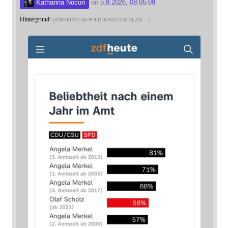
Katharina Nocun
on
5.8.2026, 08:05:09
Hintergrund:
ZDFHEUTE.DE/POLITIK/DEUTSCHLAN