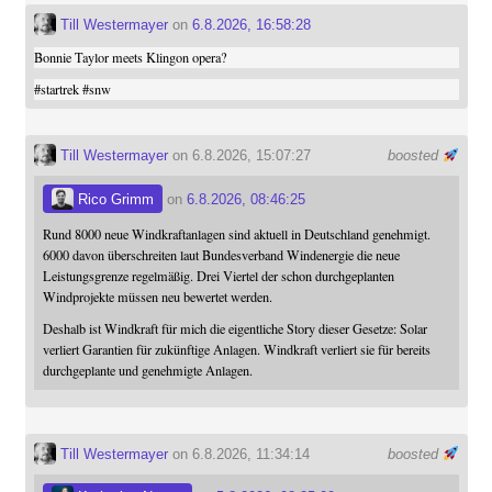
Till Westermayer
on
6.8.2026, 16:58:28
Bonnie Taylor meets Klingon opera?
#
startrek
#
snw
Till Westermayer
on 6.8.2026, 15:07:27
boosted
Rico Grimm
on
6.8.2026, 08:46:25
Rund 8000 neue Windkraftanlagen sind aktuell in Deutschland genehmigt.
6000 davon überschreiten laut Bundesverband Windenergie die neue
Leistungsgrenze regelmäßig. Drei Viertel der schon durchgeplanten
Windprojekte müssen neu bewertet werden.
Deshalb ist Windkraft für mich die eigentliche Story dieser Gesetze: Solar
verliert Garantien für zukünftige Anlagen. Windkraft verliert sie für bereits
durchgeplante und genehmigte Anlagen.
Till Westermayer
on 6.8.2026, 11:34:14
boosted