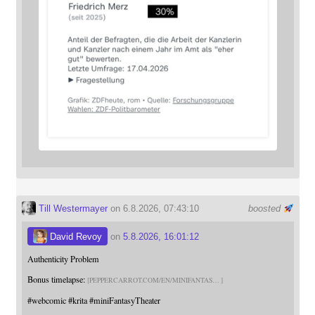
Till Westermayer
on 6.8.2026, 07:43:10
boosted
David Revoy
on
5.8.2026, 16:01:12
Authenticity Problem
Bonus timelapse:
PEPPERCARROT.COM/EN/MINIFANTAS
#
webcomic
#
krita
#
miniFantasyTheater