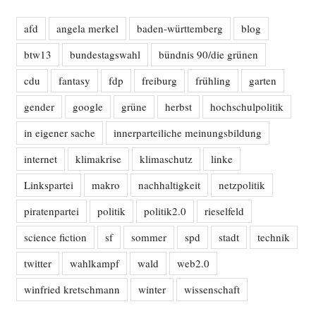
afd
angela merkel
baden-württemberg
blog
btw13
bundestagswahl
bündnis 90/die grünen
cdu
fantasy
fdp
freiburg
frühling
garten
gender
google
grüne
herbst
hochschulpolitik
in eigener sache
innerparteiliche meinungsbildung
internet
klimakrise
klimaschutz
linke
Linkspartei
makro
nachhaltigkeit
netzpolitik
piratenpartei
politik
politik2.0
rieselfeld
science fiction
sf
sommer
spd
stadt
technik
twitter
wahlkampf
wald
web2.0
winfried kretschmann
winter
wissenschaft