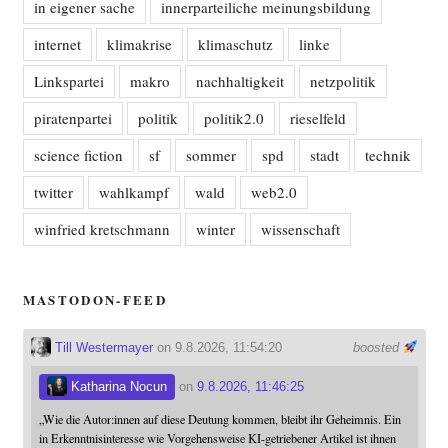
in eigener sache
innerparteiliche meinungsbildung
internet
klimakrise
klimaschutz
linke
Linkspartei
makro
nachhaltigkeit
netzpolitik
piratenpartei
politik
politik2.0
rieselfeld
science fiction
sf
sommer
spd
stadt
technik
twitter
wahlkampf
wald
web2.0
winfried kretschmann
winter
wissenschaft
MASTODON-FEED
Till Westermayer
on 9.8.2026, 11:54:20
boosted
Katharina Nocun
on
9.8.2026, 11:46:25
„Wie die Autor:innen auf diese Deutung kommen, bleibt ihr Geheimnis. Ein
in Erkenntnisinteresse wie Vorgehensweise KI-getriebener Artikel ist ihnen