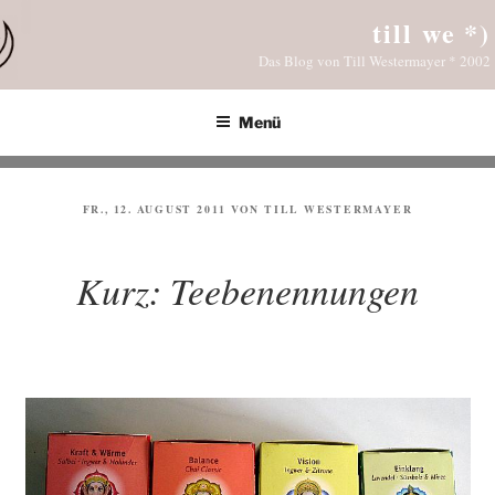
Zum
till we *)
Inhalt
Das Blog von Till Westermayer * 2002
springen
Menü
VERÖFFENTLICHT
FR., 12. AUGUST 2011
VON
TILL WESTERMAYER
AM
Kurz: Teebenennungen