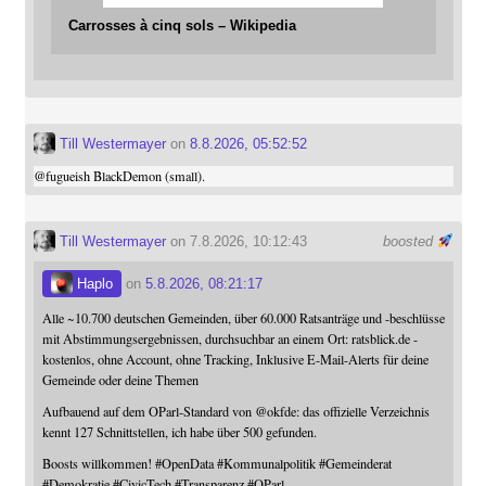
Carrosses à cinq sols – Wikipedia
Till Westermayer
on
8.8.2026, 05:52:52
@
fugueish
BlackDemon (small).
Till Westermayer
on 7.8.2026, 10:12:43
boosted
Haplo
on
5.8.2026, 08:21:17
Alle ~10.700 deutschen Gemeinden, über 60.000 Ratsanträge und -beschlüsse
mit Abstimmungsergebnissen, durchsuchbar an einem Ort: ratsblick.de -
kostenlos, ohne Account, ohne Tracking, Inklusive E-Mail-Alerts für deine
Gemeinde oder deine Themen
Aufbauend auf dem OParl-Standard von
@
okfde
: das offizielle Verzeichnis
kennt 127 Schnittstellen, ich habe über 500 gefunden.
Boosts willkommen!
#
OpenData
#
Kommunalpolitik
#
Gemeinderat
#
Demokratie
#
CivicTech
#
Transparenz
#
OParl