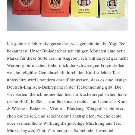
Ich gebe zu: Ich trin­ke ger­ne das, was gemein­hin als „Yogi-Tee“
bekannt ist. Unser Bio­la­den hat seit eini­gen Mona­ten eine neue
Mar­ke für die­se Sor­te Tee im Ange­bot. Ich will da jetzt gar nicht
Wer­bung für machen (oder mich der schwie­ri­gen Fra­ge stel­len,
wel­che reli­giö­se Gemein­schaft durch den Kauf sol­chen Tees
unter­stützt wird), son­dern dar­auf hin­wei­sen, dass es eine lus­ti­ge
Deutsch-Eng­lisch-Dis­kre­panz in der Teeben­nen­ung gibt. Die
vier Sor­ten, die ich momen­tan hier im Küchen­re­gal ste­hen habe
(sie­he Bild), hei­ßen – von links nach rechts – auf deutsch: Kraft
& Wär­me – Balan­ce – Visi­on – Ein­klang. Klingt alles ein biss­
chen eso­te­risch, und scheint drauf anzu­spie­len, wel­che ech­te
oder ver­meint­li­che Wir­kung die jewei­li­ge Mischung aus Tee,
Min­ze, Ing­wer, Zimt, Zitro­nen­gras, Sal­bei oder Laven­del