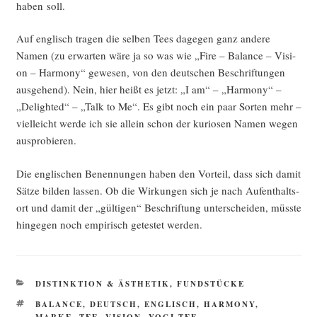
haben soll.
Auf eng­lisch tra­gen die sel­ben Tees dage­gen ganz ande­re
Namen (zu erwar­ten wäre ja so was wie „Fire – Balan­ce – Visi­
on – Harm­o­ny“ gewe­sen, von den deut­schen Beschrif­tun­gen
aus­ge­hend). Nein, hier heißt es jetzt: „I am“ – „Harm­o­ny“ –
„Deligh­ted“ – „Talk to Me“. Es gibt noch ein paar Sor­ten mehr –
viel­leicht wer­de ich sie allein schon der kurio­sen Namen wegen
ausprobieren.
Die eng­li­schen Benen­nun­gen haben den Vor­teil, dass sich damit
Sät­ze bil­den las­sen. Ob die Wir­kun­gen sich je nach Auf­ent­halts­
ort und damit der „gül­ti­gen“ Beschrif­tung unter­schei­den, müss­te
hin­ge­gen noch empi­risch getes­tet werden.
KATEGORIEN
DISTINKTION & ÄSTHETIK
,
FUNDSTÜCKE
SCHLAGWÖRTER
BALANCE
,
DEUTSCH
,
ENGLISCH
,
HARMONY
,