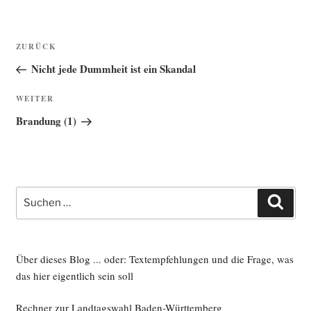
Beitragsnavigation
Vorheriger
ZURÜCK
Beitrag
Nicht jede Dummheit ist ein Skandal
Nächster
WEITER
Beitrag
Brandung (1)
Suche
Such
nach:
Über dieses Blog ... oder: Textempfehlungen und die Frage, was
das hier eigentlich sein soll
Rechner zur Landtagswahl Baden-Württemberg