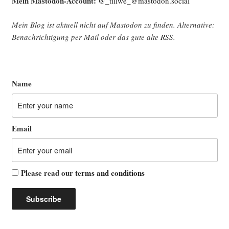
Mein Mast­o­don-Account:
@_tillwe_@mastodon.social
Mein Blog ist aktu­ell nicht auf Mast­o­don zu fin­den. Alter­na­ti­ve:
Benach­rich­ti­gung per Mail oder das gute alte
RSS
.
Name
Email
Please read our
terms and conditions