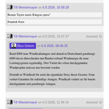
Till Westermayer
on
6.8.2026, 16:58:28
Bonnie Taylor meets Klingon opera?
#
startrek
#
snw
Till Westermayer
on 6.8.2026, 15:07:27
boosted 🚀
Rico Grimm
on
6.8.2026, 08:46:25
Rund 8000 neue Windkraftanlagen sind aktuell in Deutschland genehmigt.
6000 davon überschreiten laut Bundesverband Windenergie die neue
Leistungsgrenze regelmäßig. Drei Viertel der schon durchgeplanten
Windprojekte müssen neu bewertet werden.
Deshalb ist Windkraft für mich die eigentliche Story dieser Gesetze: Solar
verliert Garantien für zukünftige Anlagen. Windkraft verliert sie für bereits
durchgeplante und genehmigte Anlagen.
Till Westermayer
on 6.8.2026, 11:34:14
boosted 🚀