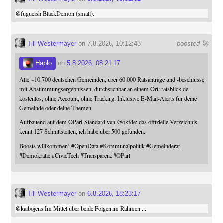
@
fugueish
BlackDemon (small).
Till Westermayer
on 7.8.2026, 10:12:43
boosted 🚀
Haplo
on
5.8.2026, 08:21:17
Alle ~10.700 deutschen Gemeinden, über 60.000 Ratsanträge und -beschlüsse
mit Abstimmungsergebnissen, durchsuchbar an einem Ort: ratsblick.de -
kostenlos, ohne Account, ohne Tracking, Inklusive E-Mail-Alerts für deine
Gemeinde oder deine Themen
Aufbauend auf dem OParl-Standard von
@
okfde
: das offizielle Verzeichnis
kennt 127 Schnittstellen, ich habe über 500 gefunden.
Boosts willkommen!
#
OpenData
#
Kommunalpolitik
#
Gemeinderat
#
Demokratie
#
CivicTech
#
Transparenz
#
OParl
Till Westermayer
on
6.8.2026, 18:23:17
@
kaibojens
Im Mittel über beide Folgen im Rahmen ...