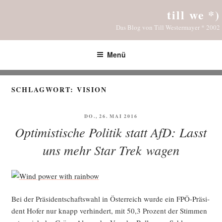
Zum
till we *)
Inhalt
Das Blog von Till Westermayer * 2002
springen
Menü
SCHLAGWORT:
VISION
VERÖFFENTLICHT
DO., 26. MAI 2016
AM
Optimistische Politik statt AfD: Lasst
uns mehr Star Trek wagen
Bei der Prä­si­dent­schafts­wahl in Öster­reich wur­de ein FPÖ-Prä­si­
dent Hofer nur knapp ver­hin­dert, mit 50,3 Pro­zent der Stim­men