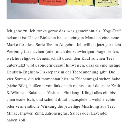
Trek wagen“
Ich gebe zu: Ich trin­ke ger­ne das, was gemein­hin als „Yogi-Tee“
bekannt ist. Unser Bio­la­den hat seit eini­gen Mona­ten eine neue
Mar­ke für die­se Sor­te Tee im Ange­bot. Ich will da jetzt gar nicht
Wer­bung für machen (oder mich der schwie­ri­gen Fra­ge stel­len,
wel­che reli­giö­se Gemein­schaft durch den Kauf sol­chen Tees
unter­stützt wird), son­dern dar­auf hin­wei­sen, dass es eine lus­ti­ge
Deutsch-Eng­lisch-Dis­kre­panz in der Teeben­nen­ung gibt. Die
vier Sor­ten, die ich momen­tan hier im Küchen­re­gal ste­hen habe
(sie­he Bild), hei­ßen – von links nach rechts – auf deutsch: Kraft
& Wär­me – Balan­ce – Visi­on – Ein­klang. Klingt alles ein biss­
chen eso­te­risch, und scheint drauf anzu­spie­len, wel­che ech­te
oder ver­meint­li­che Wir­kung die jewei­li­ge Mischung aus Tee,
Min­ze, Ing­wer, Zimt, Zitro­nen­gras, Sal­bei oder Laven­del
haben soll.