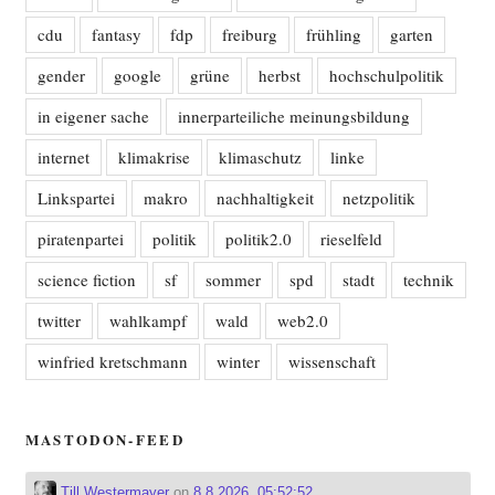
cdu
fantasy
fdp
freiburg
frühling
garten
gender
google
grüne
herbst
hochschulpolitik
in eigener sache
innerparteiliche meinungsbildung
internet
klimakrise
klimaschutz
linke
Linkspartei
makro
nachhaltigkeit
netzpolitik
piratenpartei
politik
politik2.0
rieselfeld
science fiction
sf
sommer
spd
stadt
technik
twitter
wahlkampf
wald
web2.0
winfried kretschmann
winter
wissenschaft
MASTODON-FEED
Till Westermayer
on
8.8.2026, 05:52:52