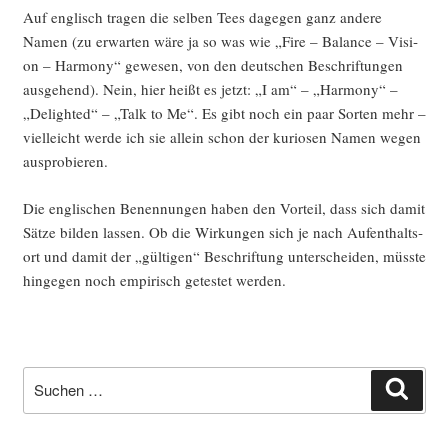
Auf eng­lisch tra­gen die sel­ben Tees dage­gen ganz ande­re
Namen (zu erwar­ten wäre ja so was wie „Fire – Balan­ce – Visi­
on – Harm­o­ny“ gewe­sen, von den deut­schen Beschrif­tun­gen
aus­ge­hend). Nein, hier heißt es jetzt: „I am“ – „Harm­o­ny“ –
„Deligh­ted“ – „Talk to Me“. Es gibt noch ein paar Sor­ten mehr –
viel­leicht wer­de ich sie allein schon der kurio­sen Namen wegen
ausprobieren.
Die eng­li­schen Benen­nun­gen haben den Vor­teil, dass sich damit
Sät­ze bil­den las­sen. Ob die Wir­kun­gen sich je nach Auf­ent­halts­
ort und damit der „gül­ti­gen“ Beschrif­tung unter­schei­den, müss­te
hin­ge­gen noch empi­risch getes­tet werden.
Suche
Such
nach: