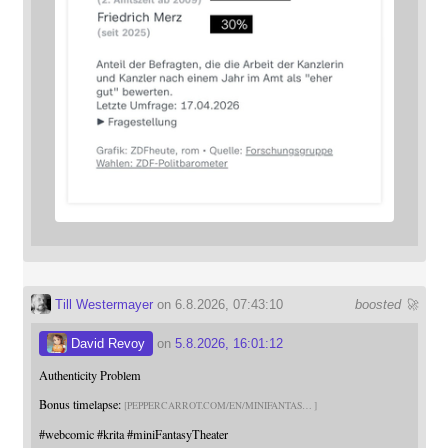
Till Westermayer
on 6.8.2026, 07:43:10
boosted 🚀
David Revoy
on
5.8.2026, 16:01:12
Authenticity Problem
Bonus timelapse:
PEPPERCARROT.COM/EN/MINIFANTAS
#
webcomic
#
krita
#
miniFantasyTheater