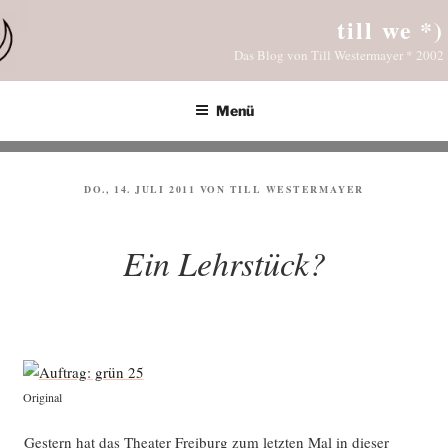
Zum
till we *)
Inhalt
Das Blog von Till Westermayer * 2002
springen
Menü
VERÖFFENTLICHT
DO., 14. JULI 2011
VON
TILL WESTERMAYER
AM
Ein Lehrstück?
Ori­gi­nal
Ges­tern hat das Thea­ter Frei­burg zum letz­ten Mal in die­ser