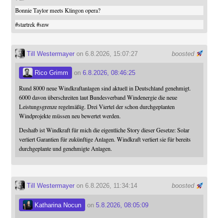
Bonnie Taylor meets Klingon opera?
#
startrek
#
snw
Till Westermayer
on 6.8.2026, 15:07:27
boosted
Rico Grimm
on
6.8.2026, 08:46:25
Rund 8000 neue Windkraftanlagen sind aktuell in Deutschland genehmigt.
6000 davon überschreiten laut Bundesverband Windenergie die neue
Leistungsgrenze regelmäßig. Drei Viertel der schon durchgeplanten
Windprojekte müssen neu bewertet werden.
Deshalb ist Windkraft für mich die eigentliche Story dieser Gesetze: Solar
verliert Garantien für zukünftige Anlagen. Windkraft verliert sie für bereits
durchgeplante und genehmigte Anlagen.
Till Westermayer
on 6.8.2026, 11:34:14
boosted
Katharina Nocun
on
5.8.2026, 08:05:09