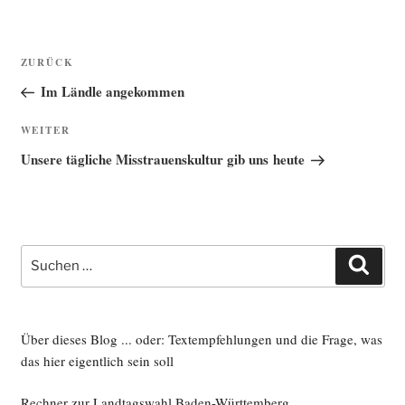
Beitragsnavigation
Vorheriger
ZURÜCK
Beitrag
Im Ländle angekommen
Nächster
WEITER
Beitrag
Unsere tägliche Misstrauenskultur gib uns heute
Suche
Such
nach:
Über dieses Blog ... oder: Textempfehlungen und die Frage, was
das hier eigentlich sein soll
Rechner zur Landtagswahl Baden-Württemberg