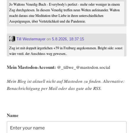
Jo Waltons Venedig-Buch - Everybody's perfect - mehr oder weniger in einem
Zug durchgelesen. In diesem Venedig treffen neun Welten aufeinander. Walton
macht daraus eine Meditation über Liebe in ihren unterschiedlichen
Ausprägungen, über Verletzlichkeit und die Pandemie.
Till Westermayer
on
5.8.2026, 18:37:15
Zug ist mit doppelt ärgerlichen +59 in Freiburg angekommen. Bright side: sonst
wäre vmtl. der Anschluss weg gewesen..
Mein Mast­o­don-Account:
@_tillwe_@mastodon.social
Mein Blog ist aktu­ell nicht auf Mast­o­don zu fin­den. Alter­na­ti­ve:
Benach­rich­ti­gung per Mail oder das gute alte
RSS
.
Name