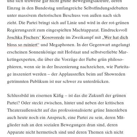
und sich teil­wei­se gar nicht grü­ne Bewe­gungs­ak­teu­re, deren
Ein­zug in den Bun­des­tag umfang­rei­che Selbst­fin­dungs­de­bat­ten
unter mas­si­vem rhe­to­ri­schen Beschuss von außen nach sich
zieht. Die Par­tei bringt sich auf Linie und wird in der rot-grü­nen
Regie­rungs­zeit zum ein­ge­spiel­ten Macht­ap­pa­rat. Ein­drucks­voll
Josch­ka Fischers‘ Koso­vor­ede
im Zwei­kampf mit
„Wer hat dich
bloss so rui­niert“
und Mega­pho­nen. In der Gegen­wart ange­langt
erschei­nen Son­nen­kö­ni­ge mit Hof­staat und selbst­ver­lieb­te Mar­
ke­ting­ex­per­ten, die über die Vor­zü­ge der Far­be grün phi­lo­so­
phie­ren, wenn sie in der Insze­nie­rung nach­zei­chen, wie Par­tei­ta­
ge insze­niert wer­den – der Applaus­re­flex beim auf Show­re­den
getrimm­ten Publi­kum ist nur schwer zu unterdrücken.
Schluss­bild im eiser­nen Käfig – ist das die Zukunft der grü­nen
Par­tei? Oder steckt zwi­schen, hin­ter und neben der kri­ti­schen
Thea­ter­au­ßen­sicht auf das pro­fes­sio­na­li­sier­te grü­ne Innen­le­ben
auch heu­te noch ein Anspruch, eine Par­tei zu sein, deren Mit­
glie­der nah an den sozia­len Bewe­gun­gen dran sind, deren
Appa­ra­te nicht her­me­tisch sind und deren The­men sich nicht