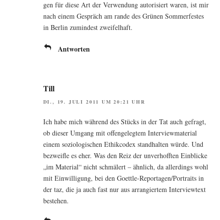
gen für die­se Art der Ver­wen­dung auto­ri­siert waren, ist mir
nach einem Gespräch am ran­de des Grü­nen Som­mer­fes­tes
in Ber­lin zumin­dest zweifelhaft.
Antworten
Till
DI., 19. JULI 2011 UM 20:21 UHR
Ich habe mich wäh­rend des Stücks in der Tat auch gefragt,
ob die­ser Umgang mit offen­ge­leg­tem Inter­view­ma­te­ri­al
einem sozio­lo­gi­schen Ethik­co­dex stand­hal­ten wür­de. Und
bezweif­le es eher. Was den Reiz der unver­hoff­ten Ein­bli­cke
„im Mate­ri­al“ nicht schmä­lert – ähn­lich, da aller­dings wohl
mit Ein­wil­li­gung, bei den Goett­le-Repor­ta­gen/­Por­traits in
der taz, die ja auch fast nur aus arran­gier­tem Inter­view­text
bestehen.