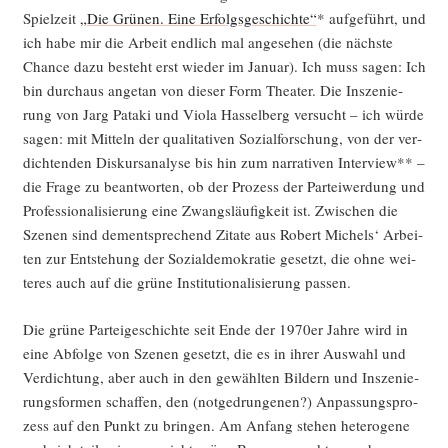
Spiel­zeit
„Die Grü­nen. Eine Erfolgs­ge­schich­te“
* auf­ge­führt, und
ich habe mir die Arbeit end­lich mal ange­se­hen (die nächs­te
Chan­ce dazu besteht erst wie­der im Janu­ar). Ich muss sagen: Ich
bin durch­aus ange­tan von die­ser Form Thea­ter. Die Insze­nie­
rung von Jarg Pata­ki und Vio­la Has­sel­berg ver­sucht – ich wür­de
sagen: mit Mit­teln der qua­li­ta­ti­ven Sozi­al­for­schung, von der ver­
dich­ten­den Dis­kurs­ana­ly­se bis hin zum nar­ra­ti­ven Inter­view** –
die Fra­ge zu beant­wor­ten, ob der Pro­zess der Par­tei­wer­dung und
Pro­fes­sio­na­li­sie­rung eine Zwangs­läu­fig­keit ist. Zwi­schen die
Sze­nen sind dem­entspre­chend Zita­te aus Robert Michels‘ Arbei­
ten zur Ent­ste­hung der Sozi­al­de­mo­kra­tie gesetzt, die ohne wei­
te­res auch auf die grü­ne Insti­tu­tio­na­li­sie­rung passen.
Die grü­ne Par­tei­ge­schich­te seit Ende der 1970er Jah­re wird in
eine Abfol­ge von Sze­nen gesetzt, die es in ihrer Aus­wahl und
Ver­dich­tung, aber auch in den gewähl­ten Bil­dern und Insze­nie­
rungs­for­men schaf­fen, den (not­ge­drun­ge­nen?) Anpas­sungs­pro­
zess auf den Punkt zu brin­gen. Am Anfang ste­hen hete­ro­ge­ne