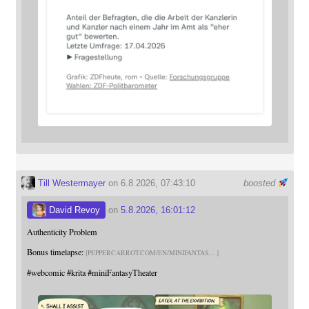
Till Westermayer
on 6.8.2026, 07:43:10
boosted
David Revoy
on
5.8.2026, 16:01:12
Authenticity Problem
Bonus timelapse:
PEPPERCARROT.COM/EN/MINIFANTAS
#
webcomic
#
krita
#
miniFantasyTheater