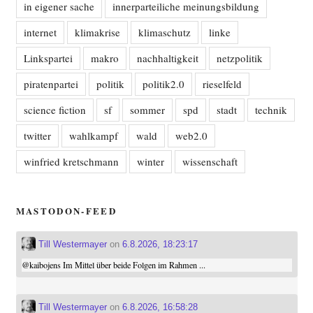
in eigener sache
innerparteiliche meinungsbildung
internet
klimakrise
klimaschutz
linke
Linkspartei
makro
nachhaltigkeit
netzpolitik
piratenpartei
politik
politik2.0
rieselfeld
science fiction
sf
sommer
spd
stadt
technik
twitter
wahlkampf
wald
web2.0
winfried kretschmann
winter
wissenschaft
MASTODON-FEED
Till Westermayer
on
6.8.2026, 18:23:17
@
kaibojens
Im Mittel über beide Folgen im Rahmen ...
Till Westermayer
on
6.8.2026, 16:58:28