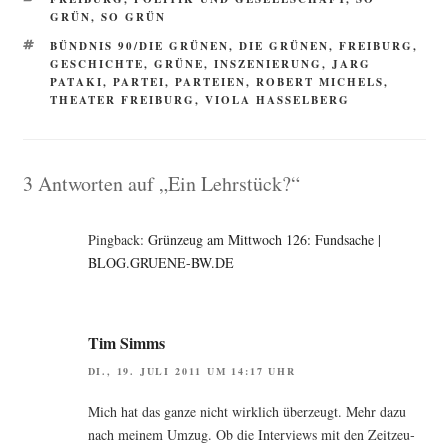
GRÜN, SO GRÜN
SCHLAGWÖRTER
BÜNDNIS 90/DIE GRÜNEN
,
DIE GRÜNEN
,
FREIBURG
,
GESCHICHTE
,
GRÜNE
,
INSZENIERUNG
,
JARG
PATAKI
,
PARTEI
,
PARTEIEN
,
ROBERT MICHELS
,
THEATER FREIBURG
,
VIOLA HASSELBERG
3 Antworten auf „Ein Lehrstück?“
Pingback:
Grünzeug am Mittwoch 126: Fundsache |
BLOG.GRUENE-BW.DE
Tim Simms
DI., 19. JULI 2011 UM 14:17 UHR
Mich hat das gan­ze nicht wirk­lich über­zeugt. Mehr dazu
nach mei­nem Umzug. Ob die Inter­views mit den Zeit­zeu­