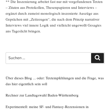
** Die Insze­nie­rung arbei­tet fast nur mit vor­ge­fun­de­nen Tex­ten
– Zita­ten aus Pro­to­kol­len, The­sen­pa­pie­ren und Inter­views –
ergänzt durch zumeist mono­lo­gisch insze­nier­te Aus­zü­ge aus
Geprä­chen mit „Zeit­zeu­gen“, die nach dem Prin­zip nar­ra­ti­ver
Inter­views viel inne­re Logik und viel­leicht unge­wollt Gesag­tes
ans Tages­licht bringen.
Suche
Such
nach:
Über dieses Blog ... oder: Textempfehlungen und die Frage, was
das hier eigentlich sein soll
Rechner zur Landtagswahl Baden-Württemberg
Experimentell: meine SF- und Fantasy-Rezensionen in