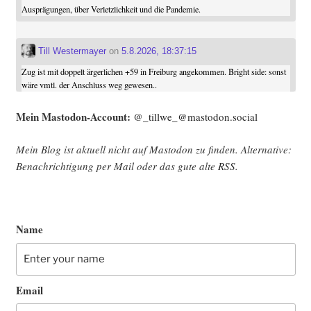
Ausprägungen, über Verletzlichkeit und die Pandemie.
Till Westermayer
on
5.8.2026, 18:37:15
Zug ist mit doppelt ärgerlichen +59 in Freiburg angekommen. Bright side: sonst
wäre vmtl. der Anschluss weg gewesen..
Mein Mast­o­don-Account:
@_tillwe_@mastodon.social
Mein Blog ist aktu­ell nicht auf Mast­o­don zu fin­den. Alter­na­ti­ve:
Benach­rich­ti­gung per Mail oder das gute alte
RSS
.
Name
Email