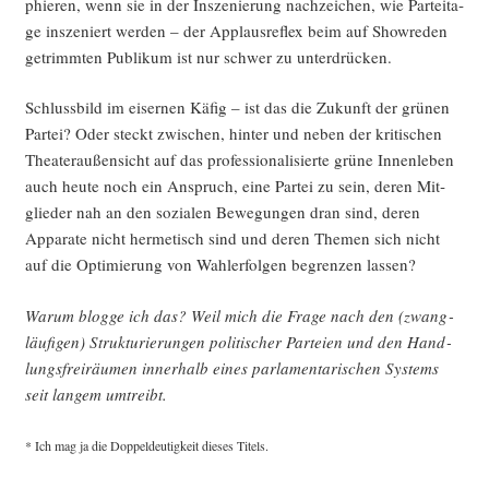
phie­ren, wenn sie in der Insze­nie­rung nach­zei­chen, wie Par­tei­ta­
ge insze­niert wer­den – der Applaus­re­flex beim auf Show­re­den
getrimm­ten Publi­kum ist nur schwer zu unterdrücken.
Schluss­bild im eiser­nen Käfig – ist das die Zukunft der grü­nen
Par­tei? Oder steckt zwi­schen, hin­ter und neben der kri­ti­schen
Thea­ter­au­ßen­sicht auf das pro­fes­sio­na­li­sier­te grü­ne Innen­le­ben
auch heu­te noch ein Anspruch, eine Par­tei zu sein, deren Mit­
glie­der nah an den sozia­len Bewe­gun­gen dran sind, deren
Appa­ra­te nicht her­me­tisch sind und deren The­men sich nicht
auf die Opti­mie­rung von Wahl­er­fol­gen begren­zen lassen?
War­um blog­ge ich das? Weil mich die Fra­ge nach den (zwang­
läu­fi­gen) Struk­tu­rie­run­gen poli­ti­scher Par­tei­en und den Hand­
lungs­frei­räu­men inner­halb eines par­la­men­ta­ri­schen Sys­tems
seit lan­gem umtreibt.
* Ich mag ja die Dop­pel­deu­tig­keit die­ses Titels.