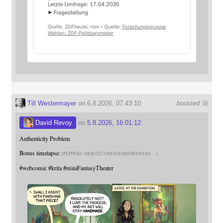
Till Westermayer
on 6.8.2026, 07:43:10
boosted 🚀
David Revoy
on
5.8.2026, 16:01:12
Authenticity Problem
Bonus timelapse:
PEPPERCARROT.COM/EN/MINIFANTAS
#
webcomic
#
krita
#
miniFantasyTheater