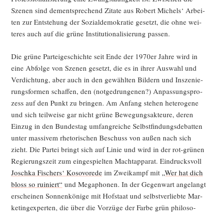
Sze­nen sind dem­entspre­chend Zita­te aus Robert Michels‘ Arbei­
ten zur Ent­ste­hung der Sozi­al­de­mo­kra­tie gesetzt, die ohne wei­
te­res auch auf die grü­ne Insti­tu­tio­na­li­sie­rung passen.
Die grü­ne Par­tei­ge­schich­te seit Ende der 1970er Jah­re wird in
eine Abfol­ge von Sze­nen gesetzt, die es in ihrer Aus­wahl und
Ver­dich­tung, aber auch in den gewähl­ten Bil­dern und Insze­nie­
rungs­for­men schaf­fen, den (not­ge­drun­ge­nen?) Anpas­sungs­pro­
zess auf den Punkt zu brin­gen. Am Anfang ste­hen hete­ro­ge­ne
und sich teil­wei­se gar nicht grü­ne Bewe­gungs­ak­teu­re, deren
Ein­zug in den Bun­des­tag umfang­rei­che Selbst­fin­dungs­de­bat­ten
unter mas­si­vem rhe­to­ri­schen Beschuss von außen nach sich
zieht. Die Par­tei bringt sich auf Linie und wird in der rot-grü­nen
Regie­rungs­zeit zum ein­ge­spiel­ten Macht­ap­pa­rat. Ein­drucks­voll
Josch­ka Fischers‘ Koso­vor­ede
im Zwei­kampf mit
„Wer hat dich
bloss so rui­niert“
und Mega­pho­nen. In der Gegen­wart ange­langt
erschei­nen Son­nen­kö­ni­ge mit Hof­staat und selbst­ver­lieb­te Mar­
ke­ting­ex­per­ten, die über die Vor­zü­ge der Far­be grün phi­lo­so­