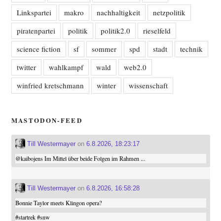
Linkspartei
makro
nachhaltigkeit
netzpolitik
piratenpartei
politik
politik2.0
rieselfeld
science fiction
sf
sommer
spd
stadt
technik
twitter
wahlkampf
wald
web2.0
winfried kretschmann
winter
wissenschaft
MASTODON-FEED
Till Westermayer
on
6.8.2026, 18:23:17
@
kaibojens
Im Mittel über beide Folgen im Rahmen ...
Till Westermayer
on
6.8.2026, 16:58:28
Bonnie Taylor meets Klingon opera?
#
startrek
#
snw