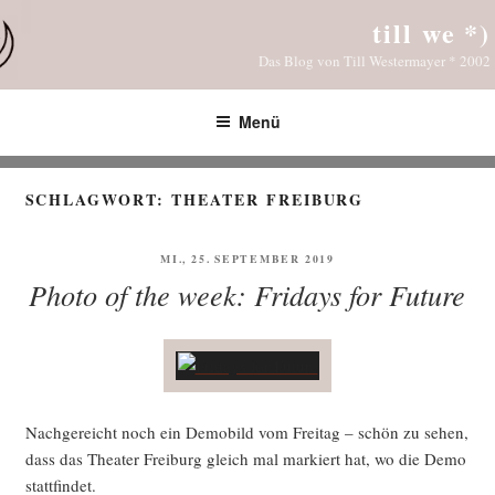
Zum
till we *)
Inhalt
Das Blog von Till Westermayer * 2002
springen
Menü
SCHLAGWORT:
THEATER FREIBURG
VERÖFFENTLICHT
MI., 25. SEPTEMBER 2019
AM
Photo of the week: Fridays for Future
Nach­ge­reicht noch ein Demo­bild vom Frei­tag – schön zu sehen,
dass das Thea­ter Frei­burg gleich mal mar­kiert hat, wo die Demo
stattfindet.