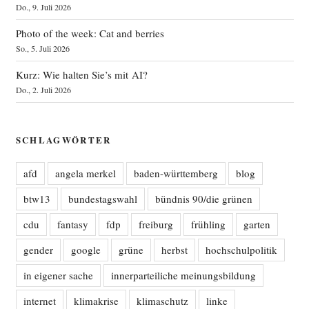
Do., 9. Juli 2026
Photo of the week: Cat and berries
So., 5. Juli 2026
Kurz: Wie halten Sie’s mit AI?
Do., 2. Juli 2026
SCHLAGWÖRTER
afd
angela merkel
baden-württemberg
blog
btw13
bundestagswahl
bündnis 90/die grünen
cdu
fantasy
fdp
freiburg
frühling
garten
gender
google
grüne
herbst
hochschulpolitik
in eigener sache
innerparteiliche meinungsbildung
internet
klimakrise
klimaschutz
linke