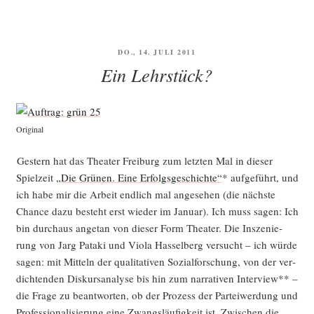
VERÖFFENTLICHT
DO., 14. JULI 2011
AM
Ein Lehrstück?
Ori­gi­nal
Ges­tern hat das Thea­ter Frei­burg zum letz­ten Mal in die­ser
Spiel­zeit
„Die Grü­nen. Eine Erfolgs­ge­schich­te“
* auf­ge­führt, und
ich habe mir die Arbeit end­lich mal ange­se­hen (die nächs­te
Chan­ce dazu besteht erst wie­der im Janu­ar). Ich muss sagen: Ich
bin durch­aus ange­tan von die­ser Form Thea­ter. Die Insze­nie­
rung von Jarg Pata­ki und Vio­la Has­sel­berg ver­sucht – ich wür­de
sagen: mit Mit­teln der qua­li­ta­ti­ven Sozi­al­for­schung, von der ver­
dich­ten­den Dis­kurs­ana­ly­se bis hin zum nar­ra­ti­ven Inter­view** –
die Fra­ge zu beant­wor­ten, ob der Pro­zess der Par­tei­wer­dung und
Pro­fes­sio­na­li­sie­rung eine Zwangs­läu­fig­keit ist. Zwi­schen die