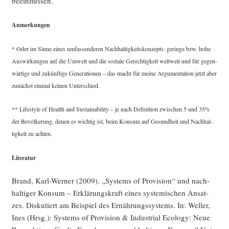
beeinflussen.
Anmer­kun­gen
* Oder im Sin­ne eines umfas­sen­de­ren Nach­hal­tig­keits­kon­zepts: gerin­ge bzw. hohe
Aus­wir­kun­gen auf die Umwelt und die sozia­le Gerech­tig­keit welt­weit und für gegen­
wär­ti­ge und zukünf­ti­ge Gene­ra­tio­nen – das macht für mei­ne Argu­men­ta­ti­on jetzt aber
zunächst ein­mal kei­nen Unterschied.
** Life­style of Health and Sus­taina­bi­li­ty – je nach Defi­ni­ti­on zwi­schen 5 und 35%
der Bevöl­ke­rung, denen es wich­tig ist, beim Kon­sum auf Gesund­heit und Nach­hal­
tig­keit zu achten.
Lite­ra­tur
Brand, Karl-Wer­ner (2009). „Sys­tems of Pro­vi­si­on“ und nach­
hal­ti­ger Kon­sum – Erklä­rungs­kraft eines sys­te­mi­schen Ansat­
zes. Dis­ku­tiert am Bei­spiel des Ernäh­rungs­sys­tems. In: Wel­ler,
Ines (Hrsg.): Sys­tems of Pro­vi­si­on & Indus­tri­al Eco­lo­gy: Neue