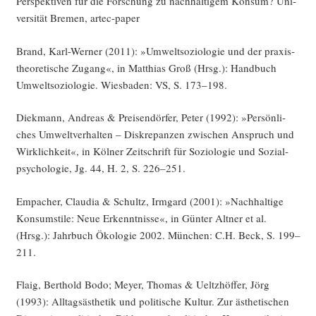
Per­spek­ti­ven für die For­schung zu nach­hal­ti­gem Kon­sum? Uni­
ver­si­tät Bre­men, artec-paper
Brand, Karl-Wer­ner (2011): »Umwelt­so­zio­lo­gie und der pra­xis­
theo­re­ti­sche Zugang«, in Mat­thi­as Groß (Hrsg.): Hand­buch
Umwelt­so­zio­lo­gie. Wies­ba­den: VS, S. 173–198.
Diek­mann, Andre­as & Prei­sen­dör­fer, Peter (1992): »Per­sön­li­
ches Umwelt­ver­hal­ten – Dis­kre­pan­zen zwi­schen Anspruch und
Wirk­lich­keit«, in Köl­ner Zeit­schrift für Sozio­lo­gie und Sozi­al­
psy­cho­lo­gie, Jg. 44, H. 2, S. 226–251.
Empa­cher, Clau­dia & Schultz, Irm­gard (2001): »Nach­hal­ti­ge
Kon­sum­sti­le: Neue Erkennt­nis­se«, in Gün­ter Alt­ner et al.
(Hrsg.): Jahr­buch Öko­lo­gie 2002. Mün­chen: C.H. Beck, S. 199–
211.
Flaig, Bert­hold Bodo; Mey­er, Tho­mas & Ueltzhöf­fer, Jörg
(1993): All­tags­äs­the­tik und poli­ti­sche Kul­tur. Zur ästhe­ti­schen