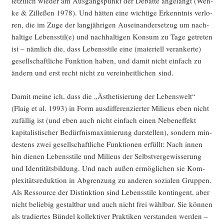
letzt­lich wie­der am Aus­gangs­punkt der Debat­te ange­langt (Wen­
ke & Zil­le­ßen 1978). Und hät­ten eine wich­ti­ge Erkennt­nis ver­lo­
ren, die im Zuge der lang­jäh­ri­gen Aus­ein­an­der­set­zug um nach­
hal­ti­ge Lebensstil(e) und nach­hal­ti­gen Kon­sum zu Tage getre­ten
ist – näm­lich die, dass Lebens­sti­le eine (mate­ri­ell ver­an­ker­te)
gesell­schaft­li­che Funk­ti­on haben, und damit nicht ein­fach zu
ändern und erst recht nicht zu ver­ein­heit­li­chen sind.
Damit mei­ne ich, dass die „Ästhe­ti­sie­rung der Lebens­welt“
(Flaig et al. 1993) in Form aus­dif­fe­ren­zier­ter Milieus eben nicht
zufäl­lig ist (und eben auch nicht ein­fach einen Neben­ef­fekt
kapi­ta­lis­ti­scher Bedürf­nis­ma­xi­mie­rung dar­stel­len), son­dern min­
des­tens zwei gesell­schaft­li­che Funk­tio­nen erfüllt: Nach innen
hin die­nen Lebens­sti­le und Milieus der Selbst­ver­ge­wis­se­rung
und Iden­ti­täts­bil­dung. Und nach außen ermög­li­chen sie Kom­
ple­xi­täts­re­duk­ti­on in Abgren­zung zu ande­ren sozia­len Grup­pen.
Als Res­sour­ce der Distink­ti­on sind Lebens­sti­le kon­tin­gent, aber
nicht belie­big gestalt­bar und auch nicht frei wähl­bar. Sie kön­nen
als tra­dier­tes Bün­del kol­lek­ti­ver Prak­ti­ken ver­stan­den wer­den –