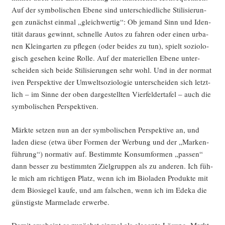
Auf der sym­bo­li­schen Ebe­ne sind unter­schied­li­che Sti­li­sie­run­
gen zunächst ein­mal „gleich­wer­tig“: Ob jemand Sinn und Iden­
ti­tät dar­aus gewinnt, schnel­le Autos zu fah­ren oder einen urba­
nen Klein­gar­ten zu pfle­gen (oder bei­des zu tun), spielt sozio­lo­
gisch gese­hen kei­ne Rol­le. Auf der mate­ri­el­len Ebe­ne unter­
schei­den sich bei­de Sti­li­sie­run­gen sehr wohl. Und in der nor­ma­t
i­ven Per­spek­ti­ve der Umwelt­so­zio­lo­gie unter­schei­den sich letzt­
lich – im Sin­ne der oben dar­ge­stell­ten Vier­fel­der­ta­fel – auch die
sym­bo­li­schen Perspektiven.
Märk­te set­zen nun an der sym­bo­li­schen Per­spek­ti­ve an, und
laden die­se (etwa über For­men der Wer­bung und der „Mar­ken­
füh­rung“) nor­ma­tiv auf. Bestimm­te Kon­sum­for­men „pas­sen“
dann bes­ser zu bestimm­ten Ziel­grup­pen als zu ande­ren. Ich füh­
le mich am rich­ti­gen Platz, wenn ich im Bio­la­den Pro­duk­te mit
dem Bio­sie­gel kau­fe, und am fal­schen, wenn ich im Ede­ka die
güns­tigs­te Mar­me­la­de erwerbe.