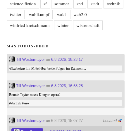
science fiction
sf
sommer
spd
stadt
technik
twitter
wahlkampf
wald
web2.0
winfried kretschmann
winter
wissenschaft
MASTODON-FEED
Till Westermayer
on
6.8.2026, 18:23:17
@
kaibojens
Im Mittel über beide Folgen im Rahmen ...
Till Westermayer
on
6.8.2026, 16:58:28
Bonnie Taylor meets Klingon opera?
#
startrek
#
snw
Till Westermayer
on 6.8.2026, 15:07:27
boosted