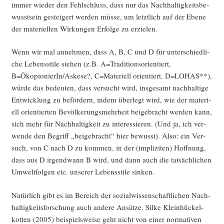
immer wie­der den Fehl­schluss, dass nur das Nach­hal­tig­keits­be­
wusst­sein gestei­gert wer­den müs­se, um letzt­lich auf der Ebe­ne
der mate­ri­el­len Wir­kun­gen Erfol­ge zu erzielen.
Wenn wir mal anneh­men, dass A, B, C und D für unter­schied­li­
che Lebens­sti­le ste­hen (z.B. A=Traditionsorientiert,
B=ÖkopionierIn/Askese?, C=Materiell ori­en­tiert, D=LOHAS**),
wür­de das bedeu­ten, dass ver­sucht wird, ins­ge­samt nach­hal­ti­ge
Ent­wick­lung zu beför­dern, indem über­legt wird, wie der mate­ri­
ell ori­en­tier­ten Bevöl­ke­rungs­mehr­heit bei­gebracht wer­den kann,
sich mehr für Nach­hal­tig­keit zu inter­es­sie­ren. (Und ja, ich ver­
wen­de den Begriff „bei­gebracht“ hier bewusst). Also: ein Ver­
such, von C nach D zu kom­men, in der (impli­zi­ten) Hoff­nung,
dass aus D irgend­wann B wird, und dann auch die tat­säch­li­chen
Umwelt­fol­gen etc. unse­rer Lebens­sti­le sinken.
Natür­lich gibt es im Bereich der sozi­al­wis­sen­schaft­li­chen Nach­
hal­tig­keits­for­schung auch ande­re Ansät­ze. Sil­ke Klein­hü­ckel­
kot­ten (2005) bei­spiels­wei­se geht nicht von einer nor­ma­ti­ven