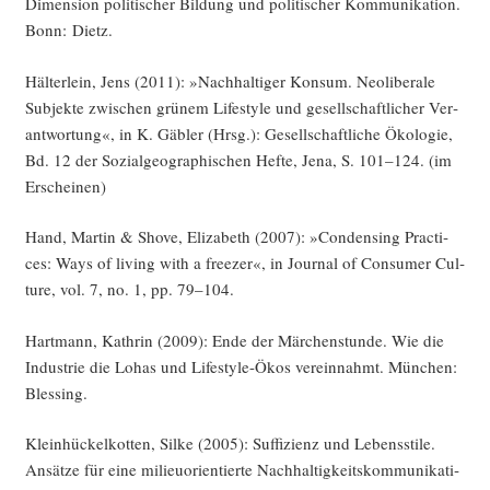
Dimen­si­on poli­ti­scher Bil­dung und poli­ti­scher Kom­mu­ni­ka­ti­on.
Bonn: Dietz.
Häl­ter­lein, Jens (2011): »Nach­hal­ti­ger Kon­sum. Neo­li­be­ra­le
Sub­jek­te zwi­schen grü­nem Life­style und gesell­schaft­li­cher Ver­
ant­wor­tung«, in K. Gäb­ler (Hrsg.): Gesell­schaft­li­che Öko­lo­gie,
Bd. 12 der Sozi­al­geo­gra­phi­schen Hef­te, Jena, S. 101–124. (im
Erscheinen)
Hand, Mar­tin & Sho­ve, Eliza­beth (2007): »Con­den­sing Prac­ti­
ces: Ways of living with a free­zer«, in Jour­nal of Con­su­mer Cul­
tu­re, vol. 7, no. 1, pp. 79–104.
Hart­mann, Kath­rin (2009): Ende der Mär­chen­stun­de. Wie die
Indus­trie die Lohas und Life­style-Ökos ver­ein­nahmt. Mün­chen:
Blessing.
Klein­hü­ckel­kot­ten, Sil­ke (2005): Suf­fi­zi­enz und Lebens­sti­le.
Ansät­ze für eine milieu­ori­en­tier­te Nach­hal­tig­keits­kom­mu­ni­ka­ti­