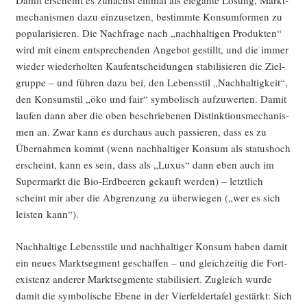
Damit erscheint es zunächst ein­mal als ele­gan­te Lösung, Markt­
me­cha­nis­men dazu ein­zu­set­zen, bestimm­te Kon­sum­for­men zu
popu­la­ri­sie­ren. Die Nach­fra­ge nach „nach­hal­ti­gen Pro­duk­ten“
wird mit einem ent­spre­chen­den Ange­bot gestillt, und die immer
wie­der wie­der­hol­ten Kauf­ent­schei­dun­gen sta­bi­li­sie­ren die Ziel­
grup­pe – und füh­ren dazu bei, den Lebens­stil „Nach­hal­tig­keit“,
den Kon­sum­stil „öko und fair“ sym­bo­lisch auf­zu­wer­ten. Damit
lau­fen dann aber die oben beschrie­be­nen Distink­ti­ons­me­cha­nis­
men an. Zwar kann es durch­aus auch pas­sie­ren, dass es zu
Über­nah­men kommt (wenn nach­hal­ti­ger Kon­sum als sta­tus­hoch
erscheint, kann es sein, dass als „Luxus“ dann eben auch im
Super­markt die Bio-Erd­bee­ren gekauft wer­den) – letzt­lich
scheint mir aber die Abgren­zung zu über­wie­gen („wer es sich
leis­ten kann“).
Nach­hal­ti­ge Lebens­sti­le und nach­hal­ti­ger Kon­sum haben damit
ein neu­es Markt­seg­ment geschaf­fen – und gleich­zei­tig die Fort­
exis­tenz ande­rer Markt­seg­men­te sta­bi­li­siert. Zugleich wur­de
damit die sym­bo­li­sche Ebe­ne in der Vier­fel­der­ta­fel gestärkt: Sich