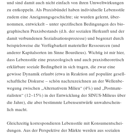
und sind damit auch nicht ein­fach von ihren Umwelt­wir­kun­gen
zu ent­kop­peln. Als Pra­xis­bün­del haben indi­vi­du­el­le Lebens­sti­le
zudem eine Aneig­nungs­ge­schich­te; sie wur­den gelernt, über­
nom­men, ent­wi­ckelt – unter spe­zi­fi­schen Bedin­gun­gen des bio­
gra­phi­schen Pra­xis­be­stands (d.h. der sozia­len Her­kunft und der
damit ver­bun­de­nen Sozia­li­sa­ti­ons­pro­zes­se) und begrenzt durch
bei­spiels­wei­se die Ver­füg­bar­keit mate­ri­el­ler Res­sour­cen (und
ande­rer Kapi­tal­sor­ten im Sin­ne Bour­dieus). Wich­tig ist mir hier,
dass Lebens­sti­le eine pra­xeo­lo­gisch und auch pra­xis­theo­re­tisch
erklär­ba­re sozia­le Bedingt­heit in sich tra­gen, die zwar eine
gewis­se Dyna­mik erlaubt (etwa in Reak­ti­on auf popu­lä­re gesell­
schaft­li­che Dis­kur­se – schön nach­zu­zeich­nen an der Wel­len­be­
we­gung zwi­schen „Alter­na­ti­vem Milieu“ (4%) und „Post­ma­te­
ria­lis­ten“ (12–15%) in der Ent­wick­lung der SINUS-Milieus über
die Jah­re), die aber bestimm­te Lebens­ent­wür­fe unwahr­schein­
lich macht.
Gleich­zei­tig kor­re­spon­die­ren Lebens­sti­le mit Kon­sum­entschei­
dun­gen. Aus der Per­spek­ti­ve der Märk­te wer­den aus sozia­len