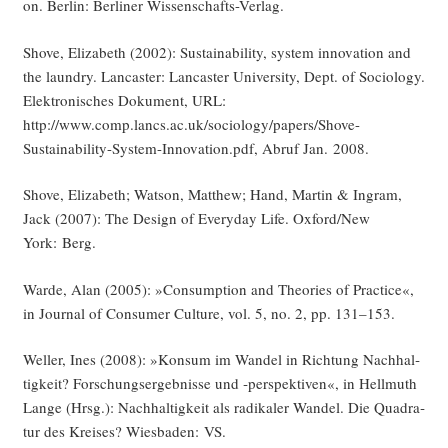
on. Ber­lin: Ber­li­ner Wissenschafts-Verlag.
Sho­ve, Eliza­beth (2002): Sus­taina­bi­li­ty, sys­tem inno­va­ti­on and
the laun­dry. Lan­cas­ter: Lan­cas­ter Uni­ver­si­ty, Dept. of Socio­lo­gy.
Elek­tro­ni­sches Doku­ment, URL:
http://www.comp.lancs.ac.uk/sociology/papers/Shove-
Sustainability-System-Innovation.pdf, Abruf Jan. 2008.
Sho­ve, Eliza­beth; Wat­son, Matthew; Hand, Mar­tin & Ing­ram,
Jack (2007): The Design of Ever­y­day Life. Oxford/New
York: Berg.
War­de, Alan (2005): »Con­sump­ti­on and Theo­ries of Prac­ti­ce«,
in Jour­nal of Con­su­mer Cul­tu­re, vol. 5, no. 2, pp. 131–153.
Wel­ler, Ines (2008): »Kon­sum im Wan­del in Rich­tung Nach­hal­
tig­keit? For­schungs­er­geb­nis­se und ‑per­spek­ti­ven«, in Hell­muth
Lan­ge (Hrsg.): Nach­hal­tig­keit als radi­ka­ler Wan­del. Die Qua­dra­
tur des Krei­ses? Wies­ba­den: VS.