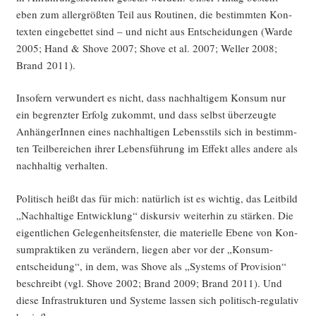
eben zum aller­größ­ten Teil aus Rou­ti­nen, die bestimm­ten Kon­
tex­ten ein­ge­bet­tet sind – und nicht aus Ent­schei­dun­gen (War­de
2005; Hand & Sho­ve 2007; Sho­ve et al. 2007; Wel­ler 2008;
Brand 2011).
Inso­fern ver­wun­dert es nicht, dass nach­hal­ti­gem Kon­sum nur
ein begrenz­ter Erfolg zukommt, und dass selbst über­zeug­te
Anhän­ge­rIn­nen eines nach­hal­ti­gen Lebens­stils sich in bestimm­
ten Teil­be­rei­chen ihrer Lebens­füh­rung im Effekt alles ande­re als
nach­hal­tig verhalten.
Poli­tisch heißt das für mich: natür­lich ist es wich­tig, das Leit­bild
„Nach­hal­ti­ge Ent­wick­lung“ dis­kur­siv wei­ter­hin zu stär­ken. Die
eigent­li­chen Gele­gen­heits­fens­ter, die mate­ri­el­le Ebe­ne von Kon­
sum­prak­ti­ken zu ver­än­dern, lie­gen aber vor der „Kon­sum­
entschei­dung“, in dem, was Sho­ve als „Sys­tems of Pro­vi­si­on“
beschreibt (vgl. Sho­ve 2002; Brand 2009; Brand 2011). Und
die­se Infra­struk­tu­ren und Sys­te­me las­sen sich poli­tisch-regu­la­tiv