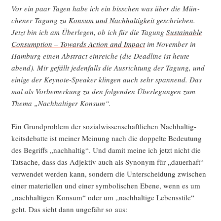
Vor ein paar Tagen habe ich ein biss­chen was über die Mün­
che­ner Tagung zu
Kon­sum und Nach­hal­tig­keit
geschrie­ben.
Jetzt bin ich am Über­le­gen, ob ich für die Tagung
Sus­tainable
Con­sump­ti­on – Towards Action and Impact
im Novem­ber in
Ham­burg einen Abs­tract ein­rei­che (die Dead­line ist heu­te
abend). Mir gefällt jeden­falls die Aus­rich­tung der Tagung, und
eini­ge der Key­note-Spea­k­er klin­gen auch sehr span­nend. Das
mal als Vor­be­mer­kung zu den fol­gen­den Über­le­gun­gen zum
The­ma „Nach­hal­ti­ger Konsum“.
Ein Grund­pro­blem der sozi­al­wis­sen­schaft­li­chen Nach­hal­tig­
keits­de­bat­te ist mei­ner Mei­nung nach die dop­pel­te Bedeu­tung
des Begriffs „nach­hal­tig“. Und damit mei­ne ich jetzt nicht die
Tat­sa­che, dass das Adjek­tiv auch als Syn­onym für „dau­er­haft“
ver­wen­det wer­den kann, son­dern die Unter­schei­dung zwi­schen
einer mate­ri­el­len und einer sym­bo­li­schen Ebe­ne, wenn es um
„nach­hal­ti­gen Kon­sum“ oder um „nach­hal­ti­ge Lebens­sti­le“
geht. Das sieht dann unge­fähr so aus: