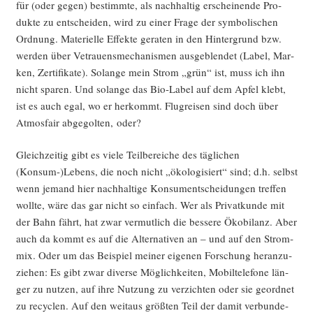
für (oder gegen) bestimm­te, als nach­hal­tig erschei­nen­de Pro­
duk­te zu ent­schei­den, wird zu einer Fra­ge der sym­bo­li­schen
Ord­nung. Mate­ri­el­le Effek­te gera­ten in den Hin­ter­grund bzw.
wer­den über Vetrau­ens­me­cha­nis­men aus­ge­blen­det (Label, Mar­
ken, Zer­ti­fi­ka­te). Solan­ge mein Strom „grün“ ist, muss ich ihn
nicht spa­ren. Und solan­ge das Bio-Label auf dem Apfel klebt,
ist es auch egal, wo er her­kommt. Flug­rei­sen sind doch über
Atmos­fair abge­gol­ten, oder?
Gleich­zei­tig gibt es vie­le Teil­be­rei­che des täg­li­chen
(Konsum-)Lebens, die noch nicht „öko­lo­gi­siert“ sind; d.h. selbst
wenn jemand hier nach­hal­ti­ge Kon­sum­entschei­dun­gen tref­fen
woll­te, wäre das gar nicht so ein­fach. Wer als Pri­vat­kun­de mit
der Bahn fährt, hat zwar ver­mut­lich die bes­se­re Öko­bi­lanz. Aber
auch da kommt es auf die Alter­na­ti­ven an – und auf den Strom­
mix. Oder um das Bei­spiel mei­ner eige­nen For­schung her­an­zu­
zie­hen: Es gibt zwar diver­se Mög­lich­kei­ten, Mobil­te­le­fo­ne län­
ger zu nut­zen, auf ihre Nut­zung zu ver­zich­ten oder sie geord­net
zu recy­clen. Auf den weit­aus größ­ten Teil der damit ver­bun­de­