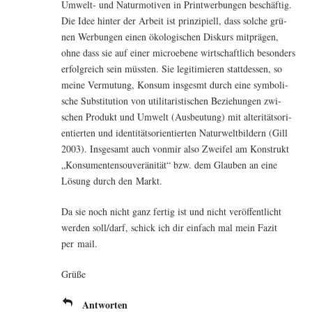
Umwelt- und Natur­mo­ti­ven in Print­wer­bun­gen beschäf­tig.
Die Idee hin­ter der Arbeit ist prin­zi­pi­ell, dass sol­che grü­
nen Wer­bun­gen einen öko­lo­gi­schen Dis­kurs mit­prä­gen,
ohne dass sie auf einer microe­be­ne wirt­schaft­lich beson­ders
erfolg­reich sein müss­ten. Sie legi­ti­mie­ren statt­des­sen, so
mei­ne Ver­mu­tung, Kon­sum ins­ges­mt durch eine sym­bo­li­
sche Sub­sti­tu­ti­on von uti­li­ta­ris­ti­schen Bezie­hun­gen zwi­
schen Pro­dukt und Umwelt (Aus­beu­tung) mit alteri­täts­ori­
en­tier­ten und iden­ti­täts­ori­en­tier­ten Natur­welt­bil­dern (Gill
2003). Ins­ge­samt auch von­mir also Zwei­fel am Kon­strukt
„Kon­su­men­ten­sou­ve­rä­ni­tät“ bzw. dem Glau­ben an eine
Lösung durch den Markt.
Da sie noch nicht ganz fer­tig ist und nicht ver­öf­fent­licht
wer­den soll/darf, schick ich dir ein­fach mal mein Fazit
per mail.
Grü­ße
Antworten