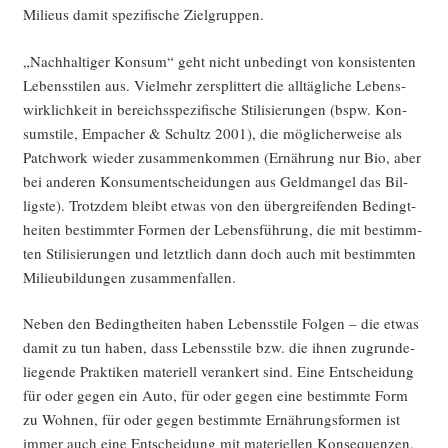
Milieus damit spe­zi­fi­sche Zielgruppen.
„Nach­hal­ti­ger Kon­sum“ geht nicht unbe­dingt von kon­sis­ten­ten
Lebens­sti­len aus. Viel­mehr zer­split­tert die all­täg­li­che Lebens­
wirk­lich­keit in bereichs­spe­zi­fi­sche Sti­li­sie­run­gen (bspw. Kon­
sum­sti­le, Empa­cher & Schultz 2001), die mög­li­cher­wei­se als
Patch­work wie­der zusam­men­kom­men (Ernäh­rung nur Bio, aber
bei ande­ren Kon­sum­entschei­dun­gen aus Geld­man­gel das Bil­
ligs­te). Trotz­dem bleibt etwas von den über­grei­fen­den Bedingt­
hei­ten bestimm­ter For­men der Lebens­füh­rung, die mit bestimm­
ten Sti­li­sie­run­gen und letzt­lich dann doch auch mit bestimm­ten
Milieu­bil­dun­gen zusammenfallen.
Neben den Bedingt­hei­ten haben Lebens­sti­le Fol­gen – die etwas
damit zu tun haben, dass Lebens­sti­le bzw. die ihnen zugrun­de­
lie­gen­de Prak­ti­ken mate­ri­ell ver­an­kert sind. Eine Ent­schei­dung
für oder gegen ein Auto, für oder gegen eine bestimm­te Form
zu Woh­nen, für oder gegen bestimm­te Ernäh­rungs­for­men ist
immer auch eine Ent­schei­dung mit mate­ri­el­len Kon­se­quen­zen.