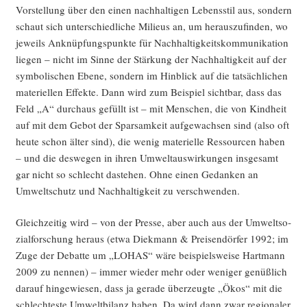
Vor­stel­lung über den einen nach­hal­ti­gen Lebens­stil aus, son­dern
schaut sich unter­schied­li­che Milieus an, um her­aus­zu­fin­den, wo
jeweils Anknüp­fungs­punk­te für Nach­hal­tig­keits­kom­mu­ni­ka­ti­on
lie­gen – nicht im Sin­ne der Stär­kung der Nach­hal­tig­keit auf der
sym­bo­li­schen Ebe­ne, son­dern im Hin­blick auf die tat­säch­li­chen
mate­ri­el­len Effek­te. Dann wird zum Bei­spiel sicht­bar, dass das
Feld „A“ durch­aus gefüllt ist – mit Men­schen, die von Kind­heit
auf mit dem Gebot der Spar­sam­keit auf­ge­wach­sen sind (also oft
heu­te schon älter sind), die wenig mate­ri­el­le Res­sour­cen haben
– und die des­we­gen in ihren Umwelt­aus­wir­kun­gen ins­ge­samt
gar nicht so schlecht daste­hen. Ohne einen Gedan­ken an
Umwelt­schutz und Nach­hal­tig­keit zu verschwenden.
Gleich­zei­tig wird – von der Pres­se, aber auch aus der Umwelt­so­
zi­al­for­schung her­aus (etwa Diek­mann & Prei­sen­dör­fer 1992; im
Zuge der Debat­te um „LOHAS“ wäre bei­spiels­wei­se Hart­mann
2009 zu nen­nen) – immer wie­der mehr oder weni­ger genüß­lich
dar­auf hin­ge­wie­sen, dass ja gera­de über­zeug­te „Ökos“ mit die
schlech­tes­te Umwelt­bi­lanz haben. Da wird dann zwar regio­na­ler