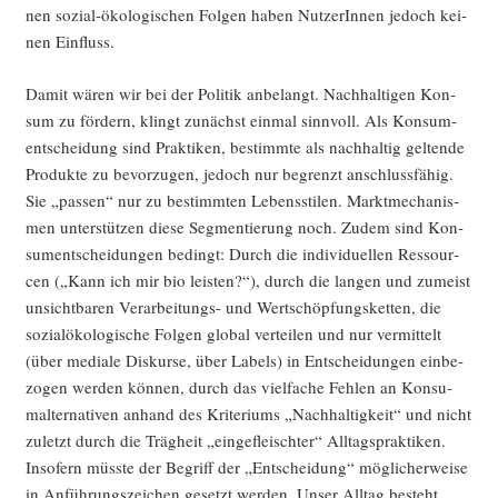
nen sozi­al-öko­lo­gi­schen Fol­gen haben Nut­ze­rIn­nen jedoch kei­
nen Einfluss.
Damit wären wir bei der Poli­tik anbe­langt. Nach­hal­ti­gen Kon­
sum zu för­dern, klingt zunächst ein­mal sinn­voll. Als Kon­sum­
entschei­dung sind Prak­ti­ken, bestimm­te als nach­hal­tig gel­ten­de
Pro­duk­te zu bevor­zu­gen, jedoch nur begrenzt anschluss­fä­hig.
Sie „pas­sen“ nur zu bestimm­ten Lebens­sti­len. Markt­me­cha­nis­
men unter­stüt­zen die­se Seg­men­tie­rung noch. Zudem sind Kon­
sum­entschei­dun­gen bedingt: Durch die indi­vi­du­el­len Res­sour­
cen („Kann ich mir bio leis­ten?“), durch die lan­gen und zumeist
unsicht­ba­ren Ver­ar­bei­tungs- und Wert­schöp­fungs­ket­ten, die
sozi­al­öko­lo­gi­sche Fol­gen glo­bal ver­tei­len und nur ver­mit­telt
(über media­le Dis­kur­se, über Labels) in Ent­schei­dun­gen ein­be­
zo­gen wer­den kön­nen, durch das viel­fa­che Feh­len an Kon­su­
mal­ter­na­ti­ven anhand des Kri­te­ri­ums „Nach­hal­tig­keit“ und nicht
zuletzt durch die Träg­heit „ein­ge­fleisch­ter“ All­tags­prak­ti­ken.
Inso­fern müss­te der Begriff der „Ent­schei­dung“ mög­li­cher­wei­se
in Anfüh­rungs­zei­chen gesetzt wer­den. Unser All­tag besteht