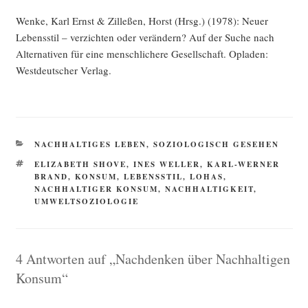
Wen­ke, Karl Ernst & Zil­le­ßen, Horst (Hrsg.) (1978): Neu­er
Lebens­stil – ver­zich­ten oder ver­än­dern? Auf der Suche nach
Alter­na­ti­ven für eine mensch­li­che­re Gesell­schaft. Opla­den:
West­deut­scher Verlag.
KATEGORIEN
NACHHALTIGES LEBEN
,
SOZIOLOGISCH GESEHEN
SCHLAGWÖRTER
ELIZABETH SHOVE
,
INES WELLER
,
KARL-WERNER
BRAND
,
KONSUM
,
LEBENSSTIL
,
LOHAS
,
NACHHALTIGER KONSUM
,
NACHHALTIGKEIT
,
UMWELTSOZIOLOGIE
4 Antworten auf „Nachdenken über Nachhaltigen
Konsum“