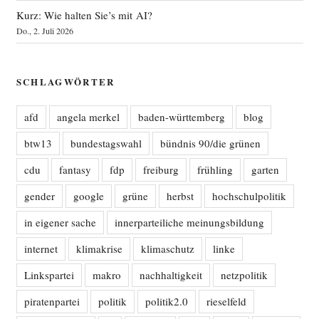
Kurz: Wie halten Sie’s mit AI?
Do., 2. Juli 2026
SCHLAGWÖRTER
afd
angela merkel
baden-württemberg
blog
btw13
bundestagswahl
bündnis 90/die grünen
cdu
fantasy
fdp
freiburg
frühling
garten
gender
google
grüne
herbst
hochschulpolitik
in eigener sache
innerparteiliche meinungsbildung
internet
klimakrise
klimaschutz
linke
Linkspartei
makro
nachhaltigkeit
netzpolitik
piratenpartei
politik
politik2.0
rieselfeld