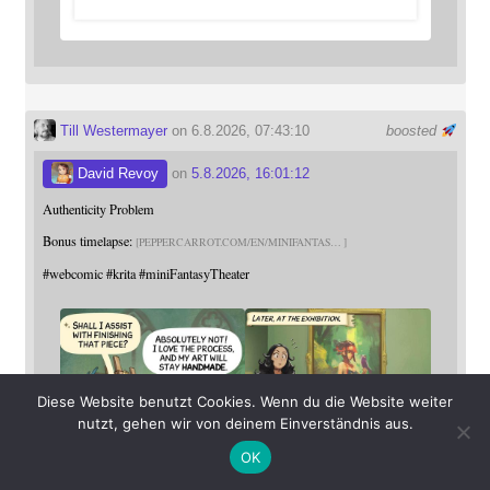
Till Westermayer
on 6.8.2026, 07:43:10
boosted
David Revoy
on
5.8.2026, 16:01:12
Authenticity Problem
Bonus timelapse:
PEPPERCARROT.COM/EN/MINIFANTAS
#
webcomic
#
krita
#
miniFantasyTheater
Diese Website benutzt Cookies. Wenn du die Website weiter
nutzt, gehen wir von deinem Einverständnis aus.
OK