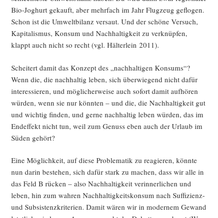
Bio-Joghurt gekauft, aber mehr­fach im Jahr Flug­zeug geflo­gen.
Schon ist die Umwelt­bi­lanz ver­saut. Und der schö­ne Ver­such,
Kapi­ta­lis­mus, Kon­sum und Nach­hal­tig­keit zu ver­knüp­fen,
klappt auch nicht so recht (vgl. Häl­ter­lein 2011).
Schei­tert damit das Kon­zept des „nach­hal­ti­gen Kon­sums“?
Wenn die, die nach­hal­tig leben, sich über­wie­gend nicht dafür
inter­es­sie­ren, und mög­li­cher­wei­se auch sofort damit auf­hö­ren
wür­den, wenn sie nur könn­ten – und die, die Nach­hal­tig­keit gut
und wich­tig fin­den, und ger­ne nach­hal­tig leben wür­den, das im
End­ef­fekt nicht tun, weil zum Genuss eben auch der Urlaub im
Süden gehört?
Eine Mög­lich­keit, auf die­se Pro­ble­ma­tik zu reagie­ren, könn­te
nun dar­in bestehen, sich dafür stark zu machen, dass wir alle in
das Feld B rücken – also Nach­hal­tig­keit ver­in­ner­li­chen und
leben, hin zum wah­ren Nach­hal­tig­keits­kon­sum nach Suf­fi­zi­enz-
und Sub­sis­tenz­kri­te­ri­en. Damit wären wir in moder­nem Gewand