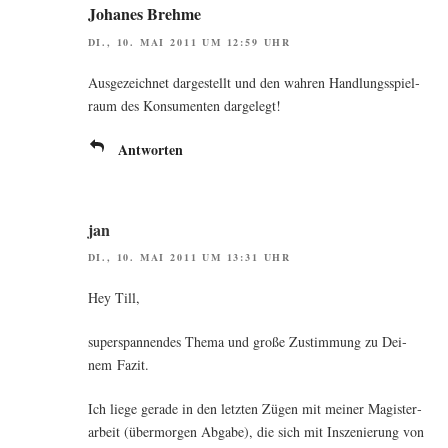
Johanes Brehme
DI., 10. MAI 2011 UM 12:59 UHR
Aus­ge­zeich­net dar­ge­stellt und den wah­ren Hand­lungs­spiel­
raum des Kon­su­men­ten dargelegt!
Antworten
jan
DI., 10. MAI 2011 UM 13:31 UHR
Hey Till,
super­span­nen­des The­ma und gro­ße Zustim­mung zu Dei­
nem Fazit.
Ich lie­ge gera­de in den letz­ten Zügen mit mei­ner Magis­ter­
ar­beit (über­mor­gen Abga­be), die sich mit Insze­nie­rung von