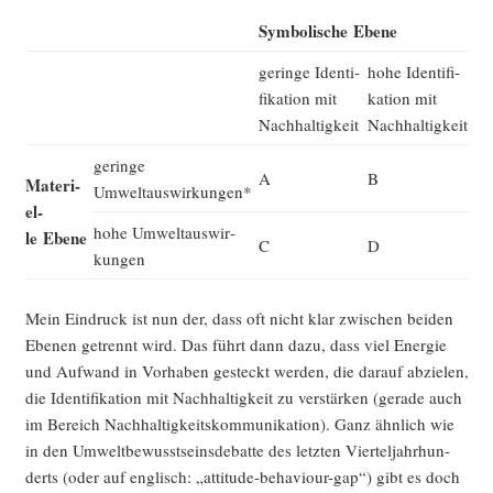
Sym­bo­li­sche Ebene
gerin­ge Iden­ti­
hohe Iden­ti­fi­
fi­ka­ti­on mit
ka­ti­on mit
Nachhaltigkeit
Nachhaltigkeit
gerin­ge
A
B
Mate­ri­
Umweltauswirkungen*
el­
hohe Umwelt­aus­wir­
le Ebene
C
D
kun­gen
Mein Ein­druck ist nun der, dass oft nicht klar zwi­schen bei­den
Ebe­nen getrennt wird. Das führt dann dazu, dass viel Ener­gie
und Auf­wand in Vor­ha­ben gesteckt wer­den, die dar­auf abzie­len,
die Iden­ti­fi­ka­ti­on mit Nach­hal­tig­keit zu ver­stär­ken (gera­de auch
im Bereich Nach­hal­tig­keits­kom­mu­ni­ka­ti­on). Ganz ähn­lich wie
in den Umwelt­be­wusst­seins­de­bat­te des letz­ten Vier­tel­jahr­hun­
derts (oder auf eng­lisch: „atti­tu­de-beha­viour-gap“) gibt es doch