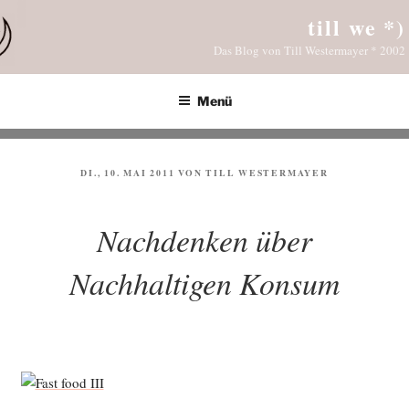
Zum
till we *)
Inhalt
Das Blog von Till Westermayer * 2002
springen
Menü
VERÖFFENTLICHT
DI., 10. MAI 2011
VON
TILL WESTERMAYER
AM
Nachdenken über
Nachhaltigen Konsum