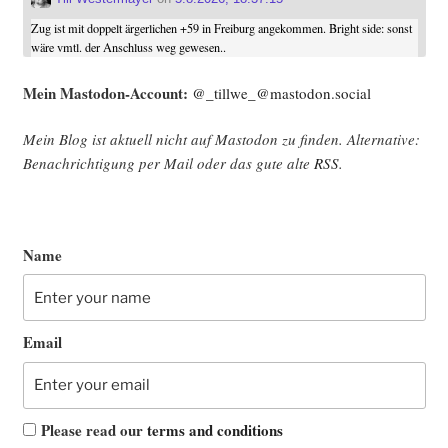
Zug ist mit doppelt ärgerlichen +59 in Freiburg angekommen. Bright side: sonst
wäre vmtl. der Anschluss weg gewesen..
Mein Mast­o­don-Account:
@_tillwe_@mastodon.social
Mein Blog ist aktu­ell nicht auf Mast­o­don zu fin­den. Alter­na­ti­ve:
Benach­rich­ti­gung per Mail oder das gute alte
RSS
.
Name
Email
Please read our
terms and conditions