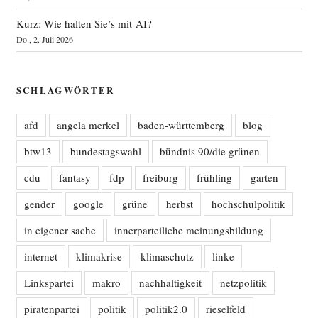
Kurz: Wie halten Sie’s mit AI?
Do., 2. Juli 2026
SCHLAGWÖRTER
afd
angela merkel
baden-württemberg
blog
btw13
bundestagswahl
bündnis 90/die grünen
cdu
fantasy
fdp
freiburg
frühling
garten
gender
google
grüne
herbst
hochschulpolitik
in eigener sache
innerparteiliche meinungsbildung
internet
klimakrise
klimaschutz
linke
Linkspartei
makro
nachhaltigkeit
netzpolitik
piratenpartei
politik
politik2.0
rieselfeld