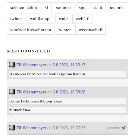
science fiction
sf
sommer
spd
stadt
technik
twitter
wahlkampf
wald
web2.0
winfried kretschmann
winter
wissenschaft
MASTODON-FEED
Till Westermayer
on
6.8.2026, 18:23:17
@
kaibojens
Im Mittel über beide Folgen im Rahmen ...
Till Westermayer
on
6.8.2026, 16:58:28
Bonnie Taylor meets Klingon opera?
#
startrek
#
snw
Till Westermayer
on 6.8.2026, 15:07:27
boosted