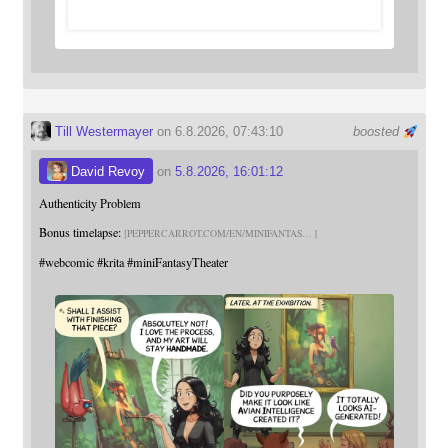
Till Westermayer
on 6.8.2026, 07:43:10
boosted
David Revoy
on
5.8.2026, 16:01:12
Authenticity Problem
Bonus timelapse:
PEPPERCARROT.COM/EN/MINIFANTAS
#
webcomic
#
krita
#
miniFantasyTheater