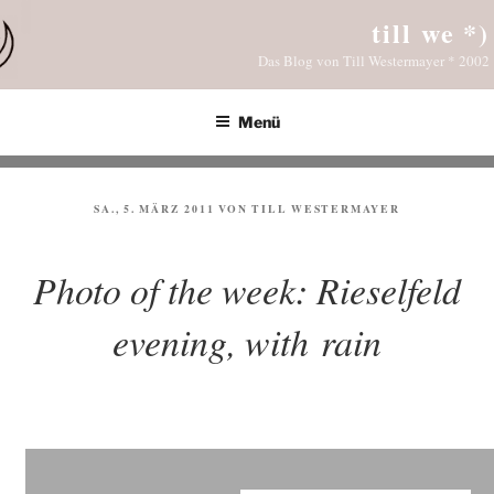
Zum
till we *)
Inhalt
Das Blog von Till Westermayer * 2002
springen
Menü
VERÖFFENTLICHT
SA., 5. MÄRZ 2011
VON
TILL WESTERMAYER
AM
Photo of the week: Rieselfeld
evening, with rain