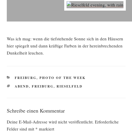
Was ich mag: wenn die tief­stehen­de Son­ne sich in den Häu­sern
hier spie­gelt und dann kräf­ti­ge Far­ben in der her­ein­bre­chen­den
Dun­kel­heit leuchen.
KATEGORIEN
FREIBURG
,
PHOTO OF THE WEEK
SCHLAGWÖRTER
ABEND
,
FREIBURG
,
RIESELFELD
Schreibe einen Kommentar
Deine E-Mail-Adresse wird nicht veröffentlicht.
Erforderliche
Felder sind mit
*
markiert