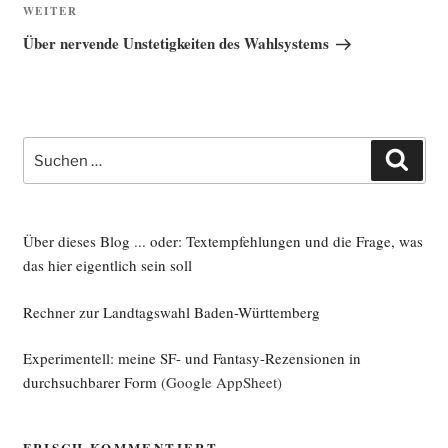
Nächster
WEITER
Beitrag
Über nervende Unstetigkeiten des Wahlsystems
Suche
Such
nach:
Über dieses Blog ... oder: Textempfehlungen und die Frage, was
das hier eigentlich sein soll
Rechner zur Landtagswahl Baden-Württemberg
Experimentell: meine SF- und Fantasy-Rezensionen in
durchsuchbarer Form
(Google AppSheet)
FRISCH KOMMENTIERT