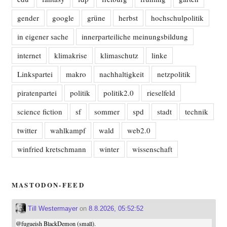
gender
google
grüne
herbst
hochschulpolitik
in eigener sache
innerparteiliche meinungsbildung
internet
klimakrise
klimaschutz
linke
Linkspartei
makro
nachhaltigkeit
netzpolitik
piratenpartei
politik
politik2.0
rieselfeld
science fiction
sf
sommer
spd
stadt
technik
twitter
wahlkampf
wald
web2.0
winfried kretschmann
winter
wissenschaft
MASTODON-FEED
Till Westermayer
on
8.8.2026, 05:52:52
@
fugueish
BlackDemon (small).