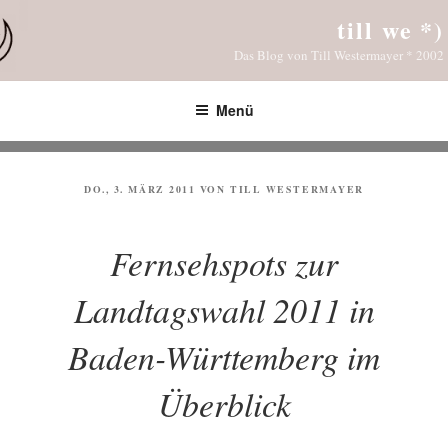
Zum
till we *)
Inhalt
Das Blog von Till Westermayer * 2002
springen
Menü
VERÖFFENTLICHT
DO., 3. MÄRZ 2011
VON
TILL WESTERMAYER
AM
Fernsehspots zur
Landtagswahl 2011 in
Baden-Württemberg im
Überblick