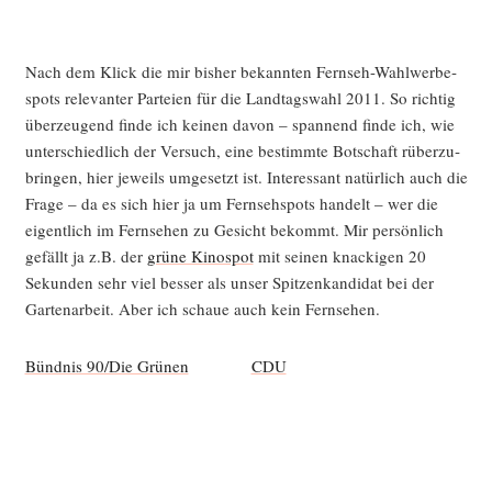
Nach dem Klick die mir bis­her bekann­ten Fern­seh-Wahl­wer­be­
spots rele­van­ter Par­tei­en für die Land­tags­wahl 2011. So rich­tig
über­zeu­gend fin­de ich kei­nen davon – span­nend fin­de ich, wie
unter­schied­lich der Ver­such, eine bestimm­te Bot­schaft rüber­zu­
brin­gen, hier jeweils umge­setzt ist. Inter­es­sant natür­lich auch die
Fra­ge – da es sich hier ja um Fern­seh­spots han­delt – wer die
eigent­lich im Fern­se­hen zu Gesicht bekommt. Mir per­sön­lich
gefällt ja z.B. der
grü­ne Kino­spot
mit sei­nen kna­cki­gen 20
Sekun­den sehr viel bes­ser als unser Spit­zen­kan­di­dat bei der
Gar­ten­ar­beit. Aber ich schaue auch kein Fernsehen.
Bünd­nis 90/Die Grü­nen
CDU