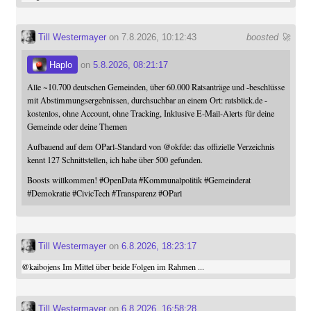
Till Westermayer
on 7.8.2026, 10:12:43
boosted 🚀
Haplo
on
5.8.2026, 08:21:17
Alle ~10.700 deutschen Gemeinden, über 60.000 Ratsanträge und -beschlüsse
mit Abstimmungsergebnissen, durchsuchbar an einem Ort: ratsblick.de -
kostenlos, ohne Account, ohne Tracking, Inklusive E-Mail-Alerts für deine
Gemeinde oder deine Themen
Aufbauend auf dem OParl-Standard von
@
okfde
: das offizielle Verzeichnis
kennt 127 Schnittstellen, ich habe über 500 gefunden.
Boosts willkommen!
#
OpenData
#
Kommunalpolitik
#
Gemeinderat
#
Demokratie
#
CivicTech
#
Transparenz
#
OParl
Till Westermayer
on
6.8.2026, 18:23:17
@
kaibojens
Im Mittel über beide Folgen im Rahmen ...
Till Westermayer
on
6.8.2026, 16:58:28