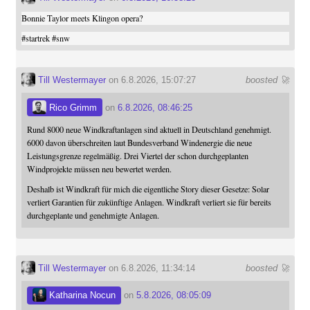
Bonnie Taylor meets Klingon opera?
#
startrek
#
snw
Till Westermayer
on 6.8.2026, 15:07:27
boosted 🚀
Rico Grimm
on
6.8.2026, 08:46:25
Rund 8000 neue Windkraftanlagen sind aktuell in Deutschland genehmigt.
6000 davon überschreiten laut Bundesverband Windenergie die neue
Leistungsgrenze regelmäßig. Drei Viertel der schon durchgeplanten
Windprojekte müssen neu bewertet werden.
Deshalb ist Windkraft für mich die eigentliche Story dieser Gesetze: Solar
verliert Garantien für zukünftige Anlagen. Windkraft verliert sie für bereits
durchgeplante und genehmigte Anlagen.
Till Westermayer
on 6.8.2026, 11:34:14
boosted 🚀
Katharina Nocun
on
5.8.2026, 08:05:09