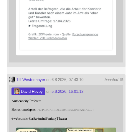
Till Westermayer
on 6.8.2026, 07:43:10
boosted 🚀
David Revoy
on
5.8.2026, 16:01:12
Authenticity Problem
Bonus timelapse:
PEPPERCARROT.COM/EN/MINIFANTAS
#
webcomic
#
krita
#
miniFantasyTheater