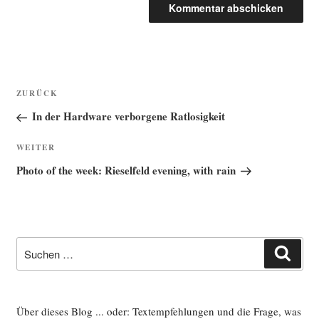
Beitragsnavigation
Vorheriger
ZURÜCK
Beitrag
In der Hardware verborgene Ratlosigkeit
Nächster
WEITER
Beitrag
Photo of the week: Rieselfeld evening, with rain
Suche
Such
nach:
Über dieses Blog ... oder: Textempfehlungen und die Frage, was