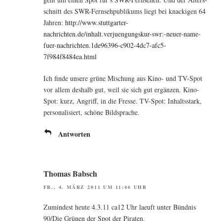
schnitt des SWR-Fern­seh­pu­bli­kums liegt bei kna­cki­gen 64
Jah­ren:
http://www.stuttgarter-
nachrichten.de/inhalt.verjuengungskur-swr:-neuer-name-
fuer-nachrichten.1de96396-c902-4dc7-afc5-
7f984f8484ea.html
Ich fin­de unse­re grü­ne Mischung aus Kino- und TV-Spot
vor allem des­halb gut, weil sie sich gut ergän­zen. Kino-
Spot: kurz, Angriff, in die Fres­se. TV-Spot: Inhalts­stark,
per­so­na­li­siert, schö­ne Bildsprache.
Antworten
Thomas Babsch
FR., 4. MÄRZ 2011 UM 11:46 UHR
Zumin­dest heu­te 4.3.11 ca12 Uhr laeuft unter Bünd­nis
90/Die Grü­nen der Spot der Piraten.