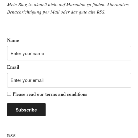
Mein Blog ist aktu­ell nicht auf Mast­o­don zu fin­den. Alter­na­ti­ve:
Benach­rich­ti­gung per Mail oder das gute alte
RSS
.
Name
Email
Please read our
terms and conditions
RSS