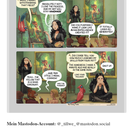
Mein Mast­o­don-Account:
@_tillwe_@mastodon.social