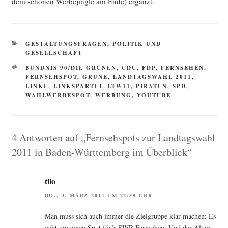
dem schö­nen Wer­be­jing­le am Ende) ergänzt.
KATEGORIEN
GESTALTUNGSFRAGEN
,
POLITIK UND
GESELLSCHAFT
SCHLAGWÖRTER
BÜNDNIS 90/DIE GRÜNEN
,
CDU
,
FDP
,
FERNSEHEN
,
FERNSEHSPOT
,
GRÜNE
,
LANDTAGSWAHL 2011
,
LINKE
,
LINKSPARTEI
,
LTW11
,
PIRATEN
,
SPD
,
WAHLWERBESPOT
,
WERBUNG
,
YOUTUBE
4 Antworten auf „Fernsehspots zur Landtagswahl
2011 in Baden-Württemberg im Überblick“
tilo
DO., 3. MÄRZ 2011 UM 22:39 UHR
Man muss sich auch immer die Ziel­grup­pe klar machen: Es
geht um einen Spot für’s SWR-Fern­se­hen. Und der Alters­