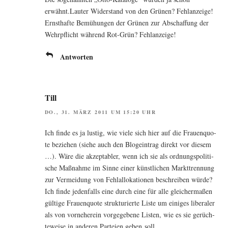
erwähnt.Lauter Wider­stand von den Grü­nen? Fehlanzeige!
Ernst­haf­te Bemü­hun­gen der Grü­nen zur Abschaf­fung der
Wehr­pflicht wäh­rend Rot-Grün? Fehlanzeige!
Antworten
Till
DO., 31. MÄRZ 2011 UM 15:20 UHR
Ich fin­de es ja lus­tig, wie vie­le sich hier auf die Frau­en­quo­
te bezie­hen (sie­he auch den Blog­ein­trag direkt vor die­sem
…). Wäre die akzep­ta­bler, wenn ich sie als ord­nungs­po­li­ti­
sche Maß­nah­me im Sin­ne einer künst­li­chen Markt­tren­nung
zur Ver­mei­dung von Fehl­al­lo­ka­tio­nen beschrei­ben wür­de?
Ich fin­de jeden­falls eine durch eine für alle glei­cher­ma­ßen
gül­ti­ge Frau­en­quo­te struk­tu­rier­te Lis­te um eini­ges libe­ra­ler
als von vor­ne­her­ein vor­ge­ge­be­ne Lis­ten, wie es sie gerüch­
te­wei­se in ande­ren Par­tei­en geben soll.