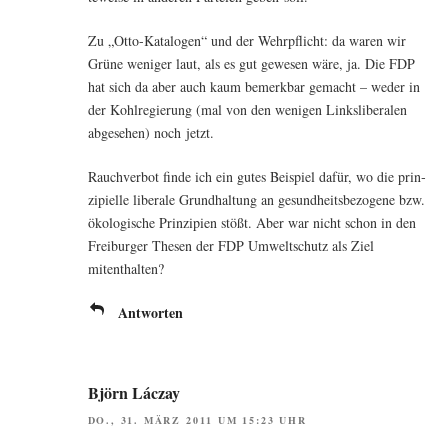
Zu „Otto-Kata­lo­gen“ und der Wehr­pflicht: da waren wir
Grü­ne weni­ger laut, als es gut gewe­sen wäre, ja. Die FDP
hat sich da aber auch kaum bemerk­bar gemacht – weder in
der Kohl­re­gie­rung (mal von den weni­gen Links­li­be­ra­len
abge­se­hen) noch jetzt.
Rauch­ver­bot fin­de ich ein gutes Bei­spiel dafür, wo die prin­
zi­pi­el­le libe­ra­le Grund­hal­tung an gesund­heits­be­zo­ge­ne bzw.
öko­lo­gi­sche Prin­zi­pi­en stößt. Aber war nicht schon in den
Frei­bur­ger The­sen der FDP Umwelt­schutz als Ziel
mitenthalten?
Antworten
Björn Láczay
DO., 31. MÄRZ 2011 UM 15:23 UHR