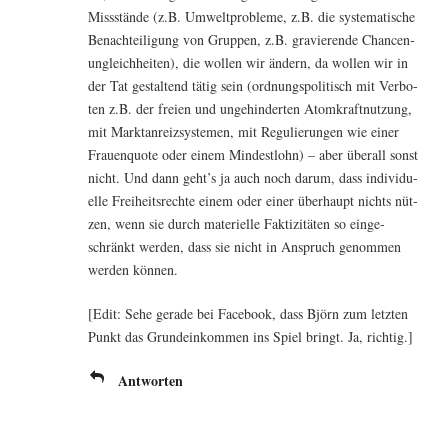
Miss­stän­de (z.B. Umwelt­pro­ble­me, z.B. die sys­te­ma­ti­sche
Benach­tei­li­gung von Grup­pen, z.B. gra­vie­ren­de Chan­cen­
un­gleich­hei­ten), die wol­len wir ändern, da wol­len wir in
der Tat gestal­tend tätig sein (ord­nungs­po­li­tisch mit Ver­bo­
ten z.B. der frei­en und unge­hin­der­ten Atom­kraft­nut­zung,
mit Markt­an­reiz­sys­te­men, mit Regu­lie­run­gen wie einer
Frau­en­quo­te oder einem Min­dest­lohn) – aber über­all sonst
nicht. Und dann geht’s ja auch noch dar­um, dass indi­vi­du­
el­le Frei­heits­rech­te einem oder einer über­haupt nichts nüt­
zen, wenn sie durch mate­ri­el­le Fak­ti­zi­tä­ten so ein­ge­
schränkt wer­den, dass sie nicht in Anspruch genom­men
wer­den können.
[Edit: Sehe gera­de bei Face­book, dass Björn zum letz­ten
Punkt das Grund­ein­kom­men ins Spiel bringt. Ja, richtig.]
Antworten