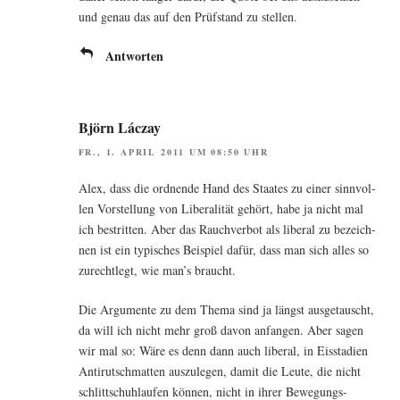
und genau das auf den Prüf­stand zu stellen.
Antworten
Björn Láczay
FR., 1. APRIL 2011 UM 08:50 UHR
Alex, dass die ord­nen­de Hand des Staa­tes zu einer sinn­vol­
len Vor­stel­lung von Libe­ra­li­tät gehört, habe ja nicht mal
ich bestrit­ten. Aber das Rauch­ver­bot als libe­ral zu bezeich­
nen ist ein typi­sches Bei­spiel dafür, dass man sich alles so
zurecht­legt, wie man’s braucht.
Die Argu­men­te zu dem The­ma sind ja längst aus­ge­tauscht,
da will ich nicht mehr groß davon anfan­gen. Aber sagen
wir mal so: Wäre es denn dann auch libe­ral, in Eis­sta­di­en
Anti­rut­sch­mat­ten aus­zu­le­gen, damit die Leu­te, die nicht
schlitt­schuh­lau­fen kön­nen, nicht in ihrer Bewegungs-