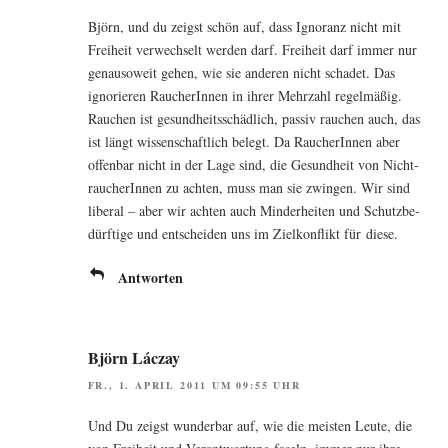
Björn, und du zeigst schön auf, dass Igno­ranz nicht mit
Frei­heit ver­wech­selt wer­den darf. Frei­heit darf immer nur
genau­so­weit gehen, wie sie ande­ren nicht scha­det. Das
igno­rie­ren Rau­che­rIn­nen in ihrer Mehr­zahl regel­mä­ßig.
Rau­chen ist gesund­heits­schäd­lich, pas­siv rau­chen auch, das
ist längt wis­sen­schaft­lich belegt. Da Rau­che­rIn­nen aber
offen­bar nicht in der Lage sind, die Gesund­heit von Nicht­
rau­che­rIn­nen zu ach­ten, muss man sie zwin­gen. Wir sind
libe­ral – aber wir ach­ten auch Min­der­hei­ten und Schutz­be­
dürf­ti­ge und ent­schei­den uns im Ziel­kon­flikt für diese.
Antworten
Björn Láczay
FR., 1. APRIL 2011 UM 09:55 UHR
Und Du zeigst wun­der­bar auf, wie die meis­ten Leu­te, die