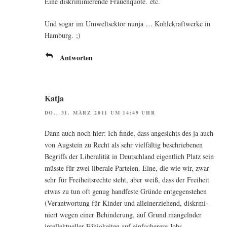
Eine dis­kri­mi­nie­ren­de Frau­en­quo­te. etc.
Und sogar im Umwelt­sek­tor nun­ja … Koh­le­kraft­wer­ke in
Hamburg. ;)
Antworten
Katja
DO., 31. MÄRZ 2011 UM 14:49 UHR
Dann auch noch hier: Ich fin­de, dass ange­sichts des ja auch
von Aug­stein zu Recht als sehr viel­fäl­tig beschrie­be­nen
Begriffs der Libe­ra­li­tät in Deutsch­land eigent­lich Platz sein
müss­te für zwei libe­ra­le Par­tei­en. Eine, die wie wir, zwar
sehr für Frei­heits­rech­te steht, aber weiß, dass der Frei­heit
etwas zu tun oft genug hand­fes­te Grün­de ent­ge­gen­ste­hen
(Ver­ant­wor­tung für Kin­der und allein­er­zie­hend, dis­kr­mi­
niert wegen einer Behin­de­rung, auf Grund man­geln­der
intel­lek­tu­el­ler Fähig­kei­ten auf ein­fa­che­re­re Jobs