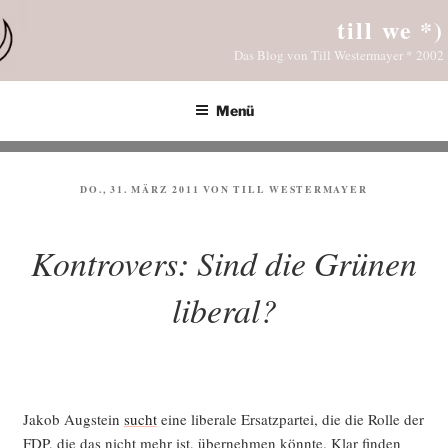
Zum
till we *)
Inhalt
Das Blog von Till Westermayer * 2002
springen
Menü
VERÖFFENTLICHT
DO., 31. MÄRZ 2011
VON
TILL WESTERMAYER
AM
Kontrovers: Sind die Grünen
liberal?
Jakob Aug­stein
sucht
eine libe­ra­le Ersatz­par­tei, die die Rol­le der
FDP, die das nicht mehr ist, über­neh­men könn­te. Klar fin­den