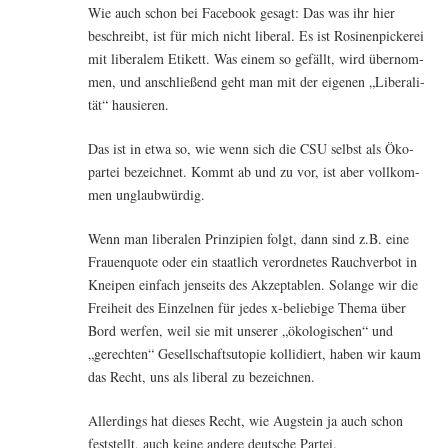
Wie auch schon bei Face­book gesagt: Das was ihr hier
beschreibt, ist für mich nicht libe­ral. Es ist Rosi­nen­pi­cke­rei
mit libe­ra­lem Eti­kett. Was einem so gefällt, wird über­nom­
men, und anschlie­ßend geht man mit der eige­nen „Libe­ra­li­
tät“ hausieren.
Das ist in etwa so, wie wenn sich die CSU selbst als Öko­
par­tei bezeich­net. Kommt ab und zu vor, ist aber voll­kom­
men unglaubwürdig.
Wenn man libe­ra­len Prin­zi­pi­en folgt, dann sind z.B. eine
Frau­en­quo­te oder ein staat­lich ver­ord­ne­tes Rauch­ver­bot in
Knei­pen ein­fach jen­seits des Akzep­ta­blen. Solan­ge wir die
Frei­heit des Ein­zel­nen für jedes x‑beliebige The­ma über
Bord wer­fen, weil sie mit unse­rer „öko­lo­gi­schen“ und
„gerech­ten“ Gesell­schafts­uto­pie kol­li­diert, haben wir kaum
das Recht, uns als libe­ral zu bezeichnen.
Aller­dings hat die­ses Recht, wie Aug­stein ja auch schon
fest­stellt, auch kei­ne ande­re deut­sche Partei.