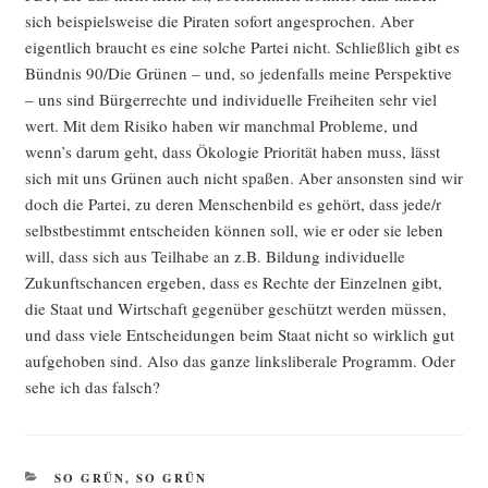
sich bei­spiels­wei­se die Pira­ten sofort ange­spro­chen. Aber
eigent­lich braucht es eine sol­che Par­tei nicht. Schließ­lich gibt es
Bünd­nis 90/Die Grü­nen – und, so jeden­falls mei­ne Per­spek­ti­ve
– uns sind Bür­ger­rech­te und indi­vi­du­el­le Frei­hei­ten sehr viel
wert. Mit dem Risi­ko haben wir manch­mal Pro­ble­me, und
wenn’s dar­um geht, dass Öko­lo­gie Prio­ri­tät haben muss, lässt
sich mit uns Grü­nen auch nicht spa­ßen. Aber ansons­ten sind wir
doch die Par­tei, zu deren Men­schen­bild es gehört, dass jede/r
selbst­be­stimmt ent­schei­den kön­nen soll, wie er oder sie leben
will, dass sich aus Teil­ha­be an z.B. Bil­dung indi­vi­du­el­le
Zukunfts­chan­cen erge­ben, dass es Rech­te der Ein­zel­nen gibt,
die Staat und Wirt­schaft gegen­über geschützt wer­den müs­sen,
und dass vie­le Ent­schei­dun­gen beim Staat nicht so wirk­lich gut
auf­ge­ho­ben sind. Also das gan­ze links­li­be­ra­le Pro­gramm. Oder
sehe ich das falsch?
KATEGORIEN
SO GRÜN, SO GRÜN