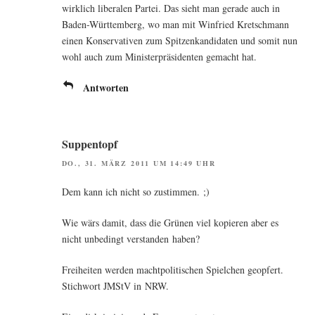
wirk­lich libe­ra­len Par­tei. Das sieht man gera­de auch in
Baden-Würt­tem­berg, wo man mit Win­fried Kret­sch­mann
einen Kon­ser­va­ti­ven zum Spit­zen­kan­di­da­ten und somit nun
wohl auch zum Minis­ter­prä­si­den­ten gemacht hat.
Antworten
Suppentopf
DO., 31. MÄRZ 2011 UM 14:49 UHR
Dem kann ich nicht so zustimmen. ;)
Wie wärs damit, dass die Grü­nen viel kopie­ren aber es
nicht unbe­dingt ver­stan­den haben?
Frei­hei­ten wer­den macht­po­li­ti­schen Spiel­chen geop­fert.
Stich­wort JMStV in NRW.