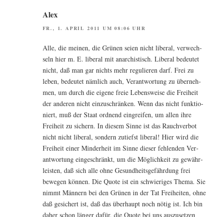
Alex
FR., 1. APRIL 2011 UM 08:06 UHR
Alle, die mei­nen, die Grü­nen sei­en nicht libe­ral, ver­wech­
seln hier m. E. libe­ral mit anar­chis­tisch. Libe­ral bedeu­tet
nicht, daß man gar nichts mehr regu­lie­ren darf. Frei zu
leben, bedeu­tet näm­lich auch, Ver­ant­wor­tung zu über­neh­
men, um durch die eige­ne freie Lebens­wei­se die Frei­heit
der ande­ren nicht ein­zu­schrän­ken. Wenn das nicht funk­tio­
niert, muß der Staat ord­nend ein­grei­fen, um allen ihre
Frei­heit zu sichern. In die­sem Sin­ne ist das Rauch­ver­bot
nicht nicht libe­ral, son­dern zutiefst libe­ral! Hier wird die
Frei­heit einer Min­der­heit im Sin­ne die­ser feh­len­den Ver­
ant­wor­tung ein­ge­schränkt, um die Mög­lich­keit zu gewähr­
leis­ten, daß sich alle ohne Gesund­heits­ge­fähr­dung frei
bewe­gen kön­nen. Die Quo­te ist ein schwie­ri­ges The­ma. Sie
nimmt Män­nern bei den Grü­nen in der Tat Frei­hei­ten, ohne
daß gesi­chert ist, daß das über­haupt noch nötig ist. Ich bin
daher schon län­ger dafür, die Quo­te bei uns aus­zu­set­zen