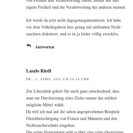
von Frei­heit und Ver­ant­wor­tung faseln, immer nur ihre
eige­ne Frei­heit und die Ver­ant­wor­tung der ande­ren meinen.
Ich wer­de da jetzt nicht dage­gen­ar­gu­men­tie­ren. Ich habe
vor dem Volks­be­geh­ren hier genug mit mili­tan­ten Nicht­
rau­chern dis­ku­tiert, und es ist ja lei­der völ­lig zwecklos.
Antworten
Laszlo Riedl
FR., 1. APRIL 2011 UM 10:14 UHR
Zur Libe­ra­li­tät gehört für mich ganz ent­schei­dend, dass
man zur Durch­set­zung eines Zie­les immer das mil­dest
mög­li­che Mit­tel wählt.
Da will ich mal auf die schon ange­spro­che­nen Bei­spie­le
Gleich­be­rech­ti­gung von Frau­en und Män­nern und den
Nicht­rau­cher­schutz eingehen.
Das grü­ne Frau­en­sta­tut geht ja über eine rei­ne Quo­tie­rung