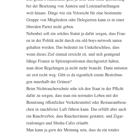
bei der Beset­zung von Ämtern und Lis­ten­auf­stel­lun­gen
weit hin­aus. Din­ge wie ein Veto­recht für eine bestimm­te
Grup­pe von Mit­glie­dern oder Dele­gier­ten kann es in einer
libe­ra­len Par­tei nicht geben.
Neben­bei soll ein sol­ches Sta­tut ja dafür sor­gen, dass Frau­
en in der Poli­tik nicht durch ein old-boys-net­work unten
gehal­ten wer­den. Das bedeu­tet im Umkehr­schluss, dass
wenn die­ses Ziel ein­mal erreicht ist, und sich genü­gend
fähi­ge Frau­en in Spit­zen­po­si­tio­nen durch­ge­setzt haben,
man die­se Rege­lun­gen ja nicht mehr braucht. Dann müss­ten
sie erst recht weg. Gibt es da eigent­lich erns­te Bestre­bun­
gen inner­halb der Grünen?
Beim Nicht­rau­cher­schutz sehe ich den Staat in der Pflicht
dafür zu sor­gen, dass man ein nor­ma­les Leben mit der
Benut­zung öffent­li­cher Ver­kehrs­mit­tel oder Restau­rant­be­su­
chen in rauch­frei­er Luft füh­ren kann. Das erfüllt aber auch
ein Rauch­ver­bot, dass Rau­cher­räu­me gestat­tet, und Zigar­
ren­loun­ges und Shi­sha-Cafes erlaubt.
Man kann ja gern der Mei­nung sein, dass da ein tota­les