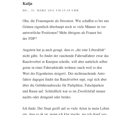
Katja
DO., 31. MÄRZ 2011 UM 15:39 UHR
Oha, die Frau­en­quo­te als Stress­test. Wie schaf­fen es bei uns
Grü­nen eigent­lich über­haupt noch so vie­le Män­ner in ver­
ant­wort­li­che Posi­tio­nen? Mehr übri­gens als Frau­en bei
der FDP?
Aug­stein hat ja auch gesagt, dass es „die eine Libe­ra­li­tät“
nicht gäbe. So fin­det der rau­chen­de Fahr­rad­fah­rer zwar das
Rauch­ver­bot in Knei­pen schei­ße, will aber natür­lich sel­ber
ger­ne in einer Fahr­rad­stra­ße woh­nen (auch weil es den
Wert des Eigen­heims stei­gert). Der nicht­rau­chen­de Auto­
fah­rer dage­gen fin­det das Rauch­ver­bot supi, regt sich aber
über die Gebüh­ren­ab­zo­cke für Park­plät­ze, Falsch­par­ken
und Rasen auf. Schließ­lich war es im Zwei­fels­fall immer
nachts oder drin­gend oder beides.
Ich fin­de: Der Staat greift auf so vie­le Arten in mein Leben
ein, dass es ok ist, wenn ich klar mache, wo ich drauf ver­