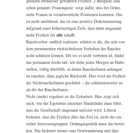
quen­zen eben­die­ser gewähr­ten Frei­heit. 2 Bei­spie­le sind
schon genannt: Frau­en­quo­te: sorgt dafür, dass bei Grüns
mehr Frau­en in ver­ant­wort­li­che Posi­tio­nen kom­men. Das
ist nicht anti­li­be­ral, das ist eine posi­ti­ve Dis­kri­mi­nie­rung
auf­grund eines höher­wer­ti­gen Ziels, dass dann ins­ge­samt
alle
mehr Frei­heit für
schafft.
Rauch­ver­bot: end­lich rea­li­siert, schützt es die, die sich von
dem per­ma­nen­ten rück­sichts­lo­sen Ver­hal­ten der Rau­cher
nciht schüt­zen kön­nen. DA wo es nicht ver­bo­ten ist, fin­det
das per­ma­nent nochs tatt: ich ste­he jeden Mor­gen an Hal­te­
stel­len, völ­lig über­füllt, in denen Rau­che­rIn­nen anfan­gen
zu rau­chen, ohne jeg­li­che Rück­sicht. Hier wird die Frei­heit
der Nicht­rau­che­rIn­nen geschützt – die schüt­zens­wer­ter ist
als die der RaucherInnen.
Nicht (mehr) regu­liert ist die Zeit­ar­beit. Hier zeigt sich
auch, wie der Ego­is­mus ein­zel­ner Han­deln­der dazu führt,
dass die Gesell­schaft ins­ge­samt unfrei­er wird. Libe­ral
bedeu­tet, dass die Frei­heit alles das Ziel ist, nicht die ein­
zel­ner Inter­es­sen­grup­pen. Ord­nug­ns­po­li­tik muss das bewir­
ken. Das bedeu­tet immer eine Grat­wan­de­rung und dass