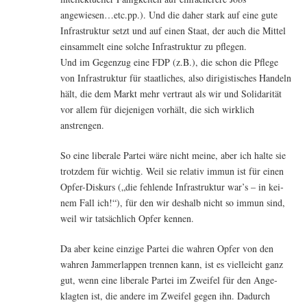
angewiesen…etc.pp.). Und die daher stark auf eine gute
Infra­struk­tur setzt und auf einen Staat, der auch die Mit­tel
ein­sam­melt eine sol­che Infra­struk­tur zu pflegen.
Und im Gegen­zug eine FDP (z.B.), die schon die Pfle­ge
von Infra­struk­tur für staat­li­ches, also diri­gis­ti­sches Han­deln
hält, die dem Markt mehr ver­traut als wir und Soli­da­ri­tät
vor allem für die­je­ni­gen vor­hält, die sich wirk­lich
anstrengen.
So eine libe­ra­le Par­tei wäre nicht mei­ne, aber ich hal­te sie
trotz­dem für wich­tig. Weil sie rela­tiv immun ist für einen
Opfer-Dis­kurs („die feh­len­de Infra­struk­tur war’s – in kei­
nem Fall ich!“), für den wir des­halb nicht so immun sind,
weil wir tat­säch­lich Opfer kennen.
Da aber kei­ne ein­zi­ge Par­tei die wah­ren Opfer von den
wah­ren Jam­mer­lap­pen tren­nen kann, ist es viel­leicht ganz
gut, wenn eine libe­ra­le Par­tei im Zwei­fel für den Ange­
klag­ten ist, die ande­re im Zwei­fel gegen ihn. Dadurch