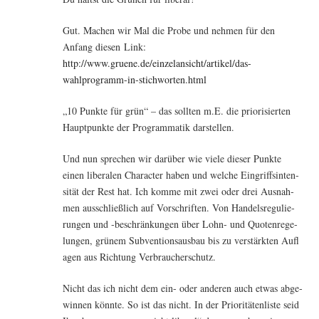
Gut. Machen wir Mal die Pro­be und neh­men für den
Anfang die­sen Link:
http://www.gruene.de/einzelansicht/artikel/das-
wahlprogramm-in-stichworten.html
„10 Punk­te für grün“ – das soll­ten m.E. die prio­ri­sier­ten
Haupt­punk­te der Pro­gram­ma­tik darstellen.
Und nun spre­chen wir dar­über wie vie­le die­ser Punk­te
einen libe­ra­len Cha­rac­ter haben und wel­che Ein­griffs­in­ten­
si­tät der Rest hat. Ich kom­me mit zwei oder drei Aus­nah­
men aus­schließ­lich auf Vor­schrif­ten. Von Han­dels­re­gu­lie­
run­gen und ‑beschrän­kun­gen über Lohn- und Quo­ten­re­ge­
lun­gen, grü­nem Sub­ven­ti­ons­aus­bau bis zu ver­stärk­ten Auf­l
a­gen aus Rich­tung Verbraucherschutz.
Nicht das ich nicht dem ein- oder ande­ren auch etwas abge­
win­nen könn­te. So ist das nicht. In der Prio­ri­tä­ten­lis­te seid