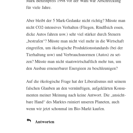
Mark Ben­zin­preis 1998 vor der Wahl war Abschre­ckung
für vie­le Jahre.
Aber bleibt der 5 Mark-Gedan­ke nicht rich­tig? Müss­te man
nicht CO2-inten­si­ves Ver­hal­ten (Flie­gen, Rind­fl­sich essen,
dicke Autos fah­ren usw.) sehr viel stär­ker durch Steu­ern
„bestra­fen“? Müss­te man nicht viel mehr in die Wirt­schaft
ein­grei­fen, um öko­lo­gi­sche Pro­duk­ti­ons­stan­dards (bei der
Tier­hal­tung usw) und Ver­brauchs­nor­men (Autos) zu set­
zen? Müss­te man nicht staats­wirt­schaft­lich mehr tun, um
den Aus­bau erneu­er­ba­rer Ener­gie­en zu beschleunigen?
Auf die öko­lo­gi­sche Fra­ge hat der Libe­ra­lis­mus mit sei­nem
fal­schen Glau­ben an den ver­nünf­ti­gen, auf­ge­klär­ten Kon­su­
men­ten mei­ner Mei­nung nach kei­ne Ant­wort. Die „unsicht­
ba­re Hand“ des Mark­tes rui­niert unse­ren Pla­ne­ten, auch
wenn wir jetzt schon­mal im Bio-Markt kaufen.
Antworten