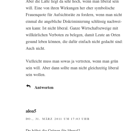
Aber die Lat­te liegt da sehr hoch, wenn man libe­ral sein
will. Eine von ihren Wir­kun­gen her eher sym­bo­li­sche
Frau­en­quo­te für Auf­sichts­rä­te zu for­dern, wenn man nicht
ein­mal die angeb­li­che Dis­kri­mi­nie­rung schlüs­sig nach­wei­
sen kann: Ist nicht libe­ral. Gan­ze Wirt­schafts­zwei­ge mit
will­kür­li­chen Ver­bo­ten zu bele­gen, damit Leu­te an Orten
gesund leben kön­nen, die dafür ein­fach nicht gedacht sind:
Auch nicht.
Viel­leicht muss man sowas ja ver­tre­ten, wenn man grün
sein will. Aber dann soll­te man nicht gleich­zei­tig libe­ral
sein wollen.
Antworten
aloa5
DO., 31. MÄRZ 2011 UM 17:03 UHR
Du hältst die Grü­nen für liberal?