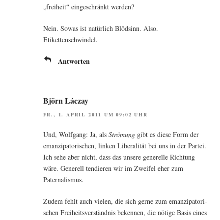
„freiheit“ ein­ge­schränkt werden?
Nein. Sowas ist natür­lich Blöd­sinn. Also.
Etikettenschwindel.
Antworten
Björn Láczay
FR., 1. APRIL 2011 UM 09:02 UHR
Und, Wolf­gang: Ja, als
Strö­mung
gibt es die­se Form der
eman­zi­pa­to­ri­schen, lin­ken Libe­ra­li­tät bei uns in der Par­tei.
Ich sehe aber nicht, dass das unse­re gene­rel­le Rich­tung
wäre. Gene­rell ten­die­ren wir im Zwei­fel eher zum
Paternalismus.
Zudem fehlt auch vie­len, die sich ger­ne zum eman­zi­pa­to­ri­
schen Frei­heits­ver­ständ­nis beken­nen, die nöti­ge Basis eines