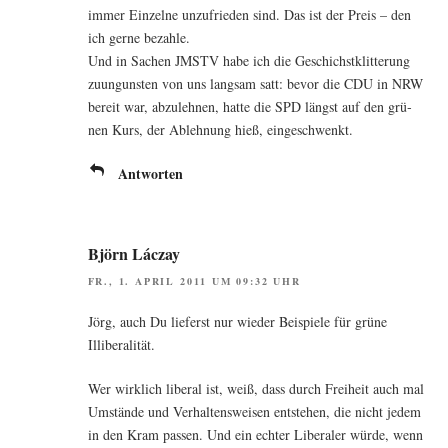
immer Ein­zel­ne unzu­frie­den sind. Das ist der Preis – den
ich ger­ne bezahle.
Und in Sachen JMSTV habe ich die Geschichst­klit­te­rung
zuun­guns­ten von uns lang­sam satt: bevor die CDU in NRW
bereit war, abzu­leh­nen, hat­te die SPD längst auf den grü­
nen Kurs, der Ableh­nung hieß, eingeschwenkt.
Antworten
Björn Láczay
FR., 1. APRIL 2011 UM 09:32 UHR
Jörg, auch Du lie­ferst nur wie­der Bei­spie­le für grü­ne
Illiberalität.
Wer wirk­lich libe­ral ist, weiß, dass durch Frei­heit auch mal
Umstän­de und Ver­hal­tens­wei­sen ent­ste­hen, die nicht jedem
in den Kram pas­sen. Und ein ech­ter Libe­ra­ler wür­de, wenn