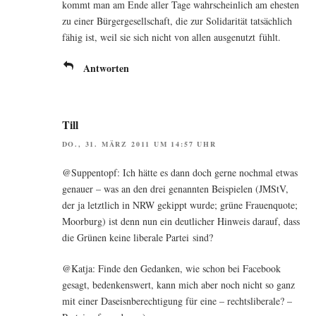
kommt man am Ende aller Tage wahr­schein­lich am ehes­ten
zu einer Bür­ger­ge­sell­schaft, die zur Soli­da­ri­tät tat­säch­lich
fähig ist, weil sie sich nicht von allen aus­ge­nutzt fühlt.
Antworten
Till
DO., 31. MÄRZ 2011 UM 14:57 UHR
@Suppentopf: Ich hät­te es dann doch ger­ne noch­mal etwas
genau­er – was an den drei genann­ten Bei­spie­len (JMStV,
der ja letzt­lich in NRW gekippt wur­de; grü­ne Frau­en­quo­te;
Moor­burg) ist denn nun ein deut­li­cher Hin­weis dar­auf, dass
die Grü­nen kei­ne libe­ra­le Par­tei sind?
@Katja: Fin­de den Gedan­ken, wie schon bei Face­book
gesagt, beden­kens­wert, kann mich aber noch nicht so ganz
mit einer Das­eisn­be­rech­ti­gung für eine – rechts­li­be­ra­le? –