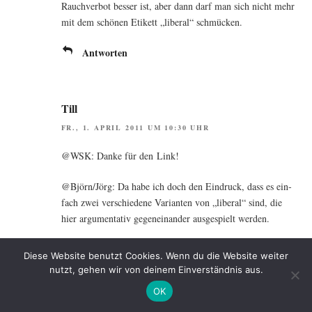
Rauch­ver­bot bes­ser ist, aber dann darf man sich nicht mehr
mit dem schö­nen Eti­kett „libe­ral“ schmücken.
Antworten
Till
FR., 1. APRIL 2011 UM 10:30 UHR
@WSK: Dan­ke für den Link!
@Björn/Jörg: Da habe ich doch den Ein­druck, dass es ein­
fach zwei ver­schie­de­ne Vari­an­ten von „libe­ral“ sind, die
hier argu­men­ta­tiv gegen­ein­an­der aus­ge­spielt werden.
@Laszlo: Beim Nicht­rau­cher­schutz kann ich dei­ne Argu­
Diese Website benutzt Cookies. Wenn du die Website weiter
men­te teilen.
nutzt, gehen wir von deinem Einverständnis aus.
OK
Zur Gleich­be­rech­ti­gung: ich befürch­te, dass wir die Quo­te
noch lan­ge brau­chen. Ein
„schö­nes“ Bei­spiel ist die baden-