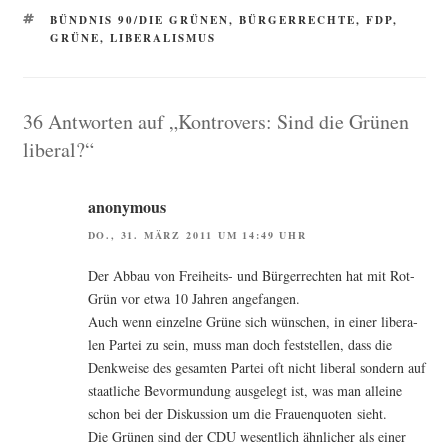
SCHLAGWÖRTER
BÜNDNIS 90/DIE GRÜNEN
,
BÜRGERRECHTE
,
FDP
,
GRÜNE
,
LIBERALISMUS
36 Antworten auf „Kontrovers: Sind die Grünen
liberal?“
anonymous
DO., 31. MÄRZ 2011 UM 14:49 UHR
Der Abbau von Frei­heits- und Bür­ger­rech­ten hat mit Rot-
Grün vor etwa 10 Jah­ren angefangen.
Auch wenn ein­zel­ne Grü­ne sich wün­schen, in einer libe­ra­
len Par­tei zu sein, muss man doch fest­stel­len, dass die
Denk­wei­se des gesam­ten Par­tei oft nicht libe­ral son­dern auf
staat­li­che Bevor­mun­dung aus­ge­legt ist, was man allei­ne
schon bei der Dis­kus­si­on um die Frau­en­quo­ten sieht.
Die Grü­nen sind der CDU wesent­lich ähn­li­cher als einer