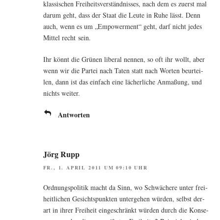
klas­si­schen Frei­heits­ver­ständ­nis­ses, nach dem es zuerst mal
dar­um geht, dass der Staat die Leu­te in Ruhe lässt. Denn
auch, wenn es um „Empower­ment“ geht, darf nicht jedes
Mit­tel recht sein.
Ihr könnt die Grü­nen libe­ral nen­nen, so oft ihr wollt, aber
wenn wir die Par­tei nach Taten statt nach Wor­ten beur­tei­
len, dann ist das ein­fach eine lächer­li­che Anma­ßung, und
nichts weiter.
Antworten
Jörg Rupp
FR., 1. APRIL 2011 UM 09:10 UHR
Ord­nungs­po­li­tik macht da Sinn, wo Schwä­che­re unter frei­
heit­li­chen Gesichts­punk­ten unter­ge­hen wür­den, selbst der­
art in ihrer Frei­heit ein­ge­schränkt wür­den durch die Kon­se­