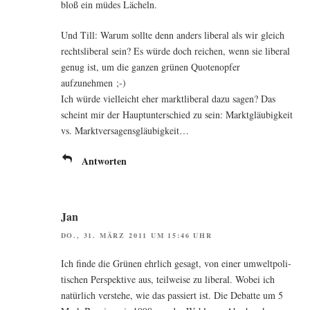
bloß ein müdes Lächeln.
Und Till: War­um soll­te denn anders libe­ral als wir gleich
rechts­li­be­ral sein? Es wür­de doch rei­chen, wenn sie libe­ral
genug ist, um die gan­zen grü­nen Quo­ten­op­fer
aufzunehmen ;-)
Ich wür­de viel­leicht eher markt­li­be­ral dazu sagen? Das
scheint mir der Haupt­un­ter­schied zu sein: Markt­gläu­big­keit
vs. Marktversagensgläubigkeit…
Antworten
Jan
DO., 31. MÄRZ 2011 UM 15:46 UHR
Ich fin­de die Grü­nen ehr­lich gesagt, von einer umwelt­po­li­
ti­schen Per­spek­ti­ve aus, teil­wei­se zu libe­ral. Wobei ich
natür­lich ver­ste­he, wie das pas­siert ist. Die Debat­te um 5