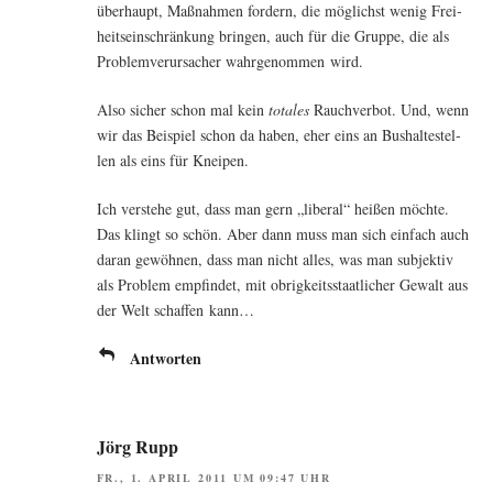
über­haupt, Maß­nah­men for­dern, die mög­lichst wenig Frei­
heits­ein­schrän­kung brin­gen, auch für die Grup­pe, die als
Pro­blem­ver­ur­sa­cher wahr­ge­nom­men wird.
Also sicher schon mal kein
tota­les
Rauch­ver­bot. Und, wenn
wir das Bei­spiel schon da haben, eher eins an Bus­hal­te­stel­
len als eins für Kneipen.
Ich ver­ste­he gut, dass man gern „libe­ral“ hei­ßen möch­te.
Das klingt so schön. Aber dann muss man sich ein­fach auch
dar­an gewöh­nen, dass man nicht alles, was man sub­jek­tiv
als Pro­blem emp­fin­det, mit obrig­keits­staat­li­cher Gewalt aus
der Welt schaf­fen kann…
Antworten
Jörg Rupp
FR., 1. APRIL 2011 UM 09:47 UHR