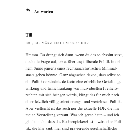
Antworten
Till
DO., 31. MÄRZ 2011 UM 15:33 UHR
Hmmm. Da drängt sich dann, wenn du das so abso­lut setzt,
doch die Fra­ge auf, ob es über­haupt libe­ra­le Poli­tik in dei­
nem Sin­ne jen­seits eines rechts­an­ar­chis­ti­schen Mini­mal­
staats geben könn­te. Ganz abge­se­hen davon, dass selbst so
ein Poli­tik­ver­ständ­nis de fac­to eine erheb­li­che Gestal­tungs­
wir­kung und Ein­schrän­kung von indi­vi­du­el­len Frei­heits­
rech­ten mit sich brin­gen wür­de, klingt das für mich nach
einer letzt­lich völ­lig ori­en­tie­rungs- und wer­te­lo­sen Poli­tik.
Aber viel­leicht ist das auch nur die aktu­el­le FDP, die mir
mei­ne Vor­stel­lung ver­saut. Was ich ger­ne hät­te – und ich
glau­be nicht, dass das Rosi­nen­pi­cke­rei ist – wäre eine Poli­
tik, die klar sagt: hier sind gra­vie­ren­de gesell­schaft­li­che