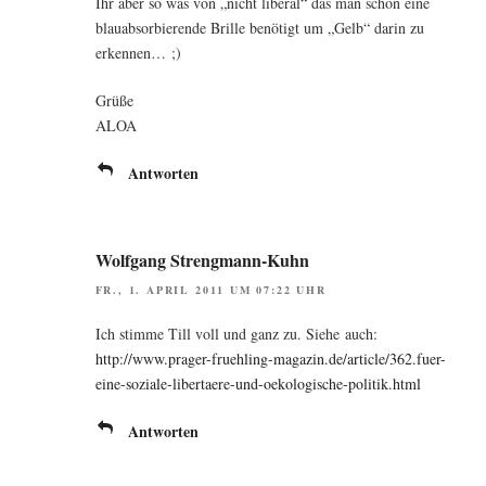
Ihr aber so was von „nicht libe­ral“ das man schon eine
blau­ab­sor­bie­ren­de Bril­le benö­tigt um „Gelb“ dar­in zu
erkennen… ;)
Grü­ße
ALOA
Antworten
Wolfgang Strengmann-Kuhn
FR., 1. APRIL 2011 UM 07:22 UHR
Ich stim­me Till voll und ganz zu. Sie­he auch:
http://www.prager-fruehling-magazin.de/article/362.fuer-
eine-soziale-libertaere-und-oekologische-politik.html
Antworten