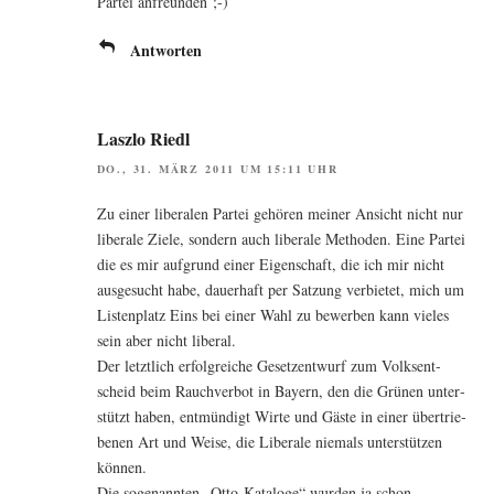
Par­tei anfreunden ;-)
Antworten
Laszlo Riedl
DO., 31. MÄRZ 2011 UM 15:11 UHR
Zu einer libe­ra­len Par­tei gehö­ren mei­ner Ansicht nicht nur
libe­ra­le Zie­le, son­dern auch libe­ra­le Metho­den. Eine Par­tei
die es mir auf­grund einer Eigen­schaft, die ich mir nicht
aus­ge­sucht habe, dau­er­haft per Sat­zung ver­bie­tet, mich um
Lis­ten­platz Eins bei einer Wahl zu bewer­ben kann vie­les
sein aber nicht liberal.
Der letzt­lich erfolg­rei­che Gesetz­ent­wurf zum Volks­ent­
scheid beim Rauch­ver­bot in Bay­ern, den die Grü­nen unter­
stützt haben, ent­mün­digt Wir­te und Gäs­te in einer über­trie­
be­nen Art und Wei­se, die Libe­ra­le nie­mals unter­stüt­zen
können.
Die soge­nann­ten „Otto-Kata­lo­ge“ wur­den ja schon