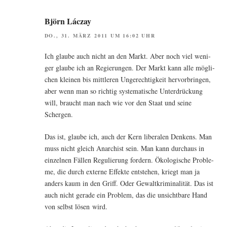
Björn Láczay
DO., 31. MÄRZ 2011 UM 16:02 UHR
Ich glau­be auch nicht an den Markt. Aber noch viel weni­
ger glau­be ich an Regie­run­gen. Der Markt kann alle mög­li­
chen klei­nen bis mitt­le­ren Unge­rech­tig­keit her­vor­brin­gen,
aber wenn man so rich­tig sys­te­ma­ti­sche Unter­drü­ckung
will, braucht man nach wie vor den Staat und sei­ne
Schergen.
Das ist, glau­be ich, auch der Kern libe­ra­len Den­kens. Man
muss nicht gleich Anar­chist sein. Man kann durch­aus in
ein­zel­nen Fäl­len Regu­lie­rung for­dern. Öko­lo­gi­sche Pro­ble­
me, die durch exter­ne Effek­te ent­ste­hen, kriegt man ja
anders kaum in den Griff. Oder Gewalt­kri­mi­na­li­tät. Das ist
auch nicht gera­de ein Pro­blem, das die unsicht­ba­re Hand
von selbst lösen wird.