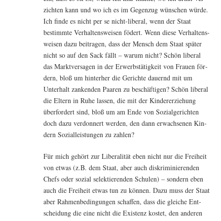
zich­ten kann und wo ich es im Gegen­zug wün­schen wür­de.
Ich fin­de es nicht per se nicht-libe­ral, wenn der Staat
bestimm­te Ver­hal­tens­wei­sen föde­rt. Wenn die­se Ver­hal­tens­
wei­sen dazu bei­tra­gen, dass der Mensch dem Staat spä­ter
nicht so auf den Sack fällt – war­um nicht? Schön libe­ral
das Markt­ver­sa­gen in der Erwerbs­tä­tig­keit von Frau­en för­
dern, bloß um hin­ter­her die Gerich­te dau­ernd mit um
Unter­halt zan­ken­den Paa­ren zu beschäf­ti­gen? Schön libe­ral
die Eltern in Ruhe las­sen, die mit der Kin­der­er­zie­hung
über­for­dert sind, bloß um am Ende von Sozi­al­ge­rich­ten
doch dazu ver­don­nert wer­den, den dann erwach­se­nen Kin­
dern Sozi­al­leis­tun­gen zu zahlen?
Für mich gehört zur Libe­ra­li­tät eben nicht nur die Frei­heit
von etwas (z.B. dem Staat, aber auch dis­kri­mi­nie­ren­den
Chefs oder sozi­al selek­tie­ren­den Schu­len) – son­dern eben
auch die Frei­heit etwas tun zu kön­nen. Dazu muss der Staat
aber Rah­men­be­din­gun­gen schaf­fen, dass die glei­che Ent­
schei­dung die eine nicht die Exis­tenz kos­tet, den ande­ren