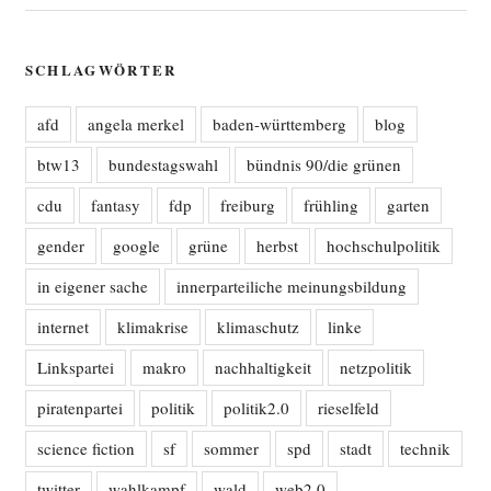
SCHLAGWÖRTER
afd
angela merkel
baden-württemberg
blog
btw13
bundestagswahl
bündnis 90/die grünen
cdu
fantasy
fdp
freiburg
frühling
garten
gender
google
grüne
herbst
hochschulpolitik
in eigener sache
innerparteiliche meinungsbildung
internet
klimakrise
klimaschutz
linke
Linkspartei
makro
nachhaltigkeit
netzpolitik
piratenpartei
politik
politik2.0
rieselfeld
science fiction
sf
sommer
spd
stadt
technik
twitter
wahlkampf
wald
web2.0