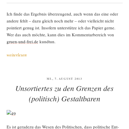
Ich fin­de das Ergeb­nis über­zeu­gend, auch wenn das eine oder
ande­re fehlt – dazu gleich noch mehr – oder viel­leicht nicht
poin­tiert genug ist. Inso­fern unter­stüt­ze ich das Papier ger­ne.
Wer das auch möch­te, kann dies im Kom­men­tar­be­reich von
gruen-und-frei.de
kundtun.
„Frei­
weiterlesen
heit,
grün
gedeu­
VERÖFFENTLICHT
MI., 7. AUGUST 2013
tet“
AM
Unsortiertes zu den Grenzen des
(politisch) Gestaltbaren
Es ist gera­de­zu das Wesen des Poli­ti­schen, dass poli­ti­sche Ent­