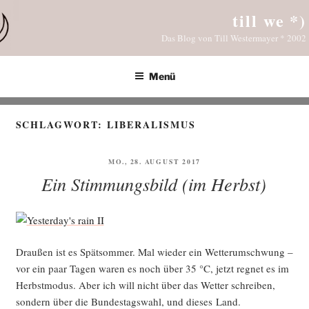
Zum
till we *)
Inhalt
Das Blog von Till Westermayer * 2002
springen
Menü
SCHLAGWORT:
LIBERALISMUS
VERÖFFENTLICHT
MO., 28. AUGUST 2017
AM
Ein Stimmungsbild (im Herbst)
Drau­ßen ist es Spät­som­mer. Mal wie­der ein Wet­ter­um­schwung –
vor ein paar Tagen waren es noch über 35 °C, jetzt reg­net es im
Herbst­mo­dus. Aber ich will nicht über das Wet­ter schrei­ben,
son­dern über die Bun­des­tags­wahl, und die­ses Land.