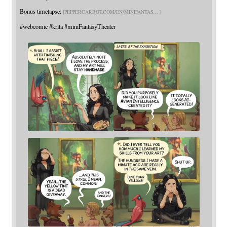
Bonus timelapse:
PEPPERCARROT.COM/EN/MINIFANTAS
#
webcomic
#
krita
#
miniFantasyTheater