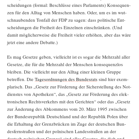
schei­dun­gen (for­mal: Beschlüs­se eines Par­la­ments) Kon­se­quen­
zen für den All­tag von Men­schen haben. Oder, um es im wut­
schnau­ben­den Ton­fall der FDP zu sagen: dass poli­ti­sche Ent­
schei­dun­gen die Frei­heit des Ein­zel­nen ein­schrän­ken. (Und
damit mög­li­cher­wei­se die Frei­heit vie­ler erhö­hen, aber das wäre
jetzt eine ande­re Debatte.)
Es mag Geset­ze geben, viel­leicht ist es sogar die Mehr­zahl aller
Geset­ze, die für die Mehr­zahl der Men­schen kon­se­quenz­los
blei­ben. Die viel­leicht nur den All­tag einer klei­nen Grup­pe
betref­fen. Die
Tages­ord­nun­gen des Bun­des­rats
sind hier exem­
pla­risch. Das „Gesetz zur För­de­rung der Sicher­stel­lung des Not­
diens­tes von Apo­the­ken“, das „Gesetz zur För­de­rung des elek­
tro­ni­schen Rechts­ver­kehrs mit den Gerich­ten“ oder das „Gesetz
zur Ände­rung des Abkom­mens vom 20. März 1995 zwi­schen
der Bun­des­re­pu­blik Deutsch­land und der Repu­blik Polen über
die Erhal­tung der Grenz­brü­cken im Zuge der deut­schen Bun­
des­fern­stra­ßen und der pol­ni­schen Lan­des­stra­ßen an der
deutsch-pol­ni­schen Gren­ze“ sind alles Geset­ze, die dich und