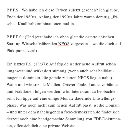
P.P.P.S.: Wo habe ich die­se Far­ben zuletzt gese­hen? Ich glau­be,
Ende der 1980er, Anfang der 1990er Jah­re waren der­ar­tig „fri­
sche“ Knall­farb­kom­bi­na­tio­nen mal in.
P.P.P.P.S.: (Und jetzt habe ich oben glatt die öster­rei­chi­schen
Start-up-Wirt­schafts­li­be­ra­len
NEOS
ver­ges­sen – wo die doch auf
Pink pur setzen!)
Ein letz­tes P.S. (13:37): Auf fdp.de ist der neue Auf­tritt schon
umge­setzt und wirkt dort stim­mig (wenn auch sehr hell­blau-
magen­ta-domi­niert, die gera­de zitier­ten NEOS lie­gen nahe).
Wann und wie sozia­le Medi­en, Orts­ver­bän­de, Lan­des­ver­bän­de
und Frak­tio­nen fol­gen wer­den, wird inter­es­sant zu beob­ach­ten
sein. Ich tip­pe auf eine eini­ge Mona­te dau­ern­de Umstel­lungs­
pha­se. Was noch nicht zum neu­en Auf­tritt passt, ist die Domain
– und unter dem nahe­lie­gen­den
freie-demokraten.de
fin­det sich
der­zeit noch eine hand­ge­mach­te Samm­lung von FDP-Doku­men­
ten, offen­sicht­lich eine pri­va­te Website.