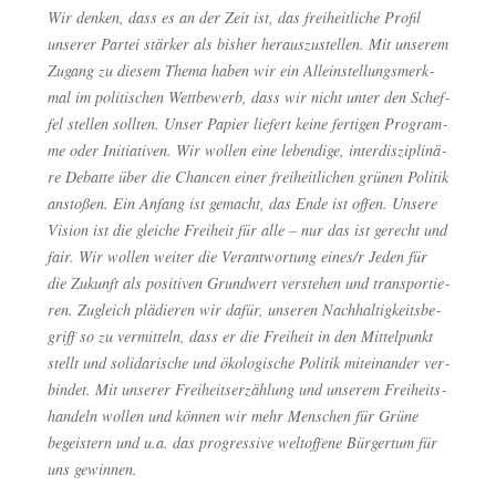
Wir den­ken, dass es an der Zeit ist, das frei­heit­li­che Pro­fil
unse­rer Par­tei stär­ker als bis­her her­aus­zu­stel­len. Mit unse­rem
Zugang zu die­sem The­ma haben wir ein Allein­stel­lungs­merk­
mal im poli­ti­schen Wett­be­werb, dass wir nicht unter den Schef­
fel stel­len soll­ten. Unser Papier lie­fert kei­ne fer­ti­gen Pro­gram­
me oder Initia­ti­ven. Wir wol­len eine leben­di­ge, inter­dis­zi­pli­nä­
re Debat­te über die Chan­cen einer frei­heit­li­chen grü­nen Poli­tik
ansto­ßen. Ein Anfang ist gemacht, das Ende ist offen. Unse­re
Visi­on ist die glei­che Frei­heit für alle – nur das ist gerecht und
fair. Wir wol­len wei­ter die Ver­ant­wor­tung eines/r Jeden für
die Zukunft als posi­ti­ven Grund­wert ver­ste­hen und trans­por­tie­
ren. Zugleich plä­die­ren wir dafür, unse­ren Nach­hal­tig­keits­be­
griff so zu ver­mit­teln, dass er die Frei­heit in den Mit­tel­punkt
stellt und soli­da­ri­sche und öko­lo­gi­sche Poli­tik mit­ein­an­der ver­
bin­det. Mit unse­rer Frei­heits­er­zäh­lung und unse­rem Frei­heits­
han­deln wol­len und kön­nen wir mehr Men­schen für Grü­ne
begeis­tern und u.a. das pro­gres­si­ve welt­of­fe­ne Bür­ger­tum für
uns gewinnen.