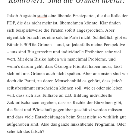
Gren­
zen
des
Jakob Aug­stein
sucht
eine libe­ra­le Ersatz­par­tei, die die Rol­le der
(poli­
FDP, die das nicht mehr ist, über­neh­men könn­te. Klar fin­den
tisch)
sich bei­spiels­wei­se die Pira­ten sofort ange­spro­chen. Aber
Gestalt­
eigent­lich braucht es eine sol­che Par­tei nicht. Schließ­lich gibt es
ba­
Bünd­nis 90/Die Grü­nen – und, so jeden­falls mei­ne Per­spek­ti­ve
ren“
– uns sind Bür­ger­rech­te und indi­vi­du­el­le Frei­hei­ten sehr viel
wert. Mit dem Risi­ko haben wir manch­mal Pro­ble­me, und
wenn’s dar­um geht, dass Öko­lo­gie Prio­ri­tät haben muss, lässt
sich mit uns Grü­nen auch nicht spa­ßen. Aber ansons­ten sind wir
doch die Par­tei, zu deren Men­schen­bild es gehört, dass jede/r
selbst­be­stimmt ent­schei­den kön­nen soll, wie er oder sie leben
will, dass sich aus Teil­ha­be an z.B. Bil­dung indi­vi­du­el­le
Zukunfts­chan­cen erge­ben, dass es Rech­te der Ein­zel­nen gibt,
die Staat und Wirt­schaft gegen­über geschützt wer­den müs­sen,
und dass vie­le Ent­schei­dun­gen beim Staat nicht so wirk­lich gut
auf­ge­ho­ben sind. Also das gan­ze links­li­be­ra­le Pro­gramm. Oder
sehe ich das falsch?