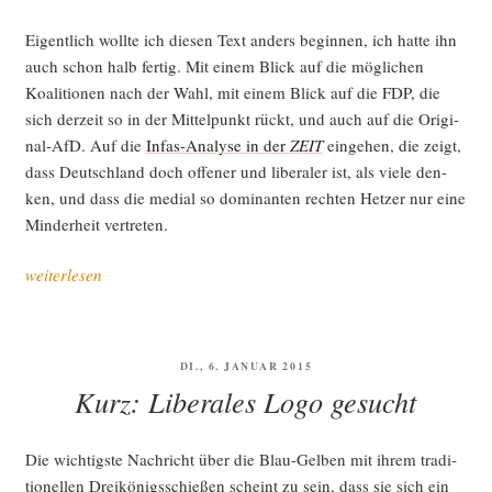
Eigent­lich woll­te ich die­sen Text anders begin­nen, ich hat­te ihn
auch schon halb fer­tig. Mit einem Blick auf die mög­li­chen
Koali­tio­nen nach der Wahl, mit einem Blick auf die FDP, die
sich der­zeit so in der Mit­tel­punkt rückt, und auch auf die Ori­gi­
nal-AfD. Auf die
Infas-Ana­ly­se in der
ZEIT
ein­ge­hen, die zeigt,
dass Deutsch­land doch offe­ner und libe­ra­ler ist, als vie­le den­
ken, und dass die medi­al so domi­nan­ten rech­ten Het­zer nur eine
Min­der­heit vertreten.
„Ein
weiterlesen
Stim­
mungs­
bild
VERÖFFENTLICHT
DI., 6. JANUAR 2015
(im
AM
Kurz: Liberales Logo gesucht
Herbst)“
Die wich­tigs­te Nach­richt über die Blau-Gel­ben mit ihrem tra­di­
tio­nel­len Drei­kö­nigs­schie­ßen scheint zu sein, dass sie sich ein