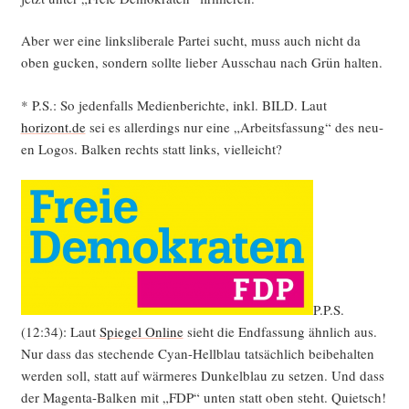
Aber wer eine links­li­be­ra­le Par­tei sucht, muss auch nicht da
oben gucken, son­dern soll­te lie­ber Aus­schau nach Grün halten.
* P.S.: So jeden­falls Medi­en­be­rich­te, inkl. BILD. Laut
horizont.de
sei es aller­dings nur eine „Arbeits­fas­sung“ des neu­
en Logos. Bal­ken rechts statt links, vielleicht?
P.P.S.
(12:34): Laut
Spie­gel Online
sieht die End­fas­sung ähn­lich aus.
Nur dass das ste­chen­de Cyan-Hell­blau tat­säch­lich bei­be­hal­ten
wer­den soll, statt auf wär­me­res Dun­kel­blau zu set­zen. Und dass
der Magen­ta-Bal­ken mit „FDP“ unten statt oben steht. Quietsch!