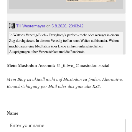
Till Westermayer
on
5.8.2026, 20:03:42
Jo Waltons Venedig-Buch - Everybody's perfect - mehr oder weniger in einem
Zug durchgelesen. In diesem Venedig treffen neun Welten aufeinander. Walton
macht daraus eine Meditation über Liebe in ihren unterschiedlichen
Ausprägungen, über Verletzlichkeit und die Pandemie.
Mein Mast­o­don-Account:
@_tillwe_@mastodon.social
Mein Blog ist aktu­ell nicht auf Mast­o­don zu fin­den. Alter­na­ti­ve:
Benach­rich­ti­gung per Mail oder das gute alte
RSS
.
Name