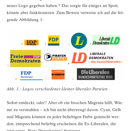
neu­es Logo gege­ben haben.* Das sorg­te für eini­ges an Spott,
könn­te aber funk­tio­nie­ren. Zum Beweis ver­wei­se ich auf die fol­
gen­de Abbil­dung 1:
Abb. 1.: Logos ver­schie­de­ner klei­ner libe­ra­ler Parteien
Sofort ent­deckt, oder? Aber ob ein biss­chen Magen­ta hilft, Wär­
me zu ver­strah­len – ich bin nicht über­zeugt davon. Cyan, Gelb
und Magen­ta kön­nen zu jeder belie­bi­gen Far­be gemischt wer­
den, ent­spre­chend belie­big erschei­nen die Ex-Libe­ra­len, die
jetzt unter „Freie Demo­kra­ten“ firmieren.