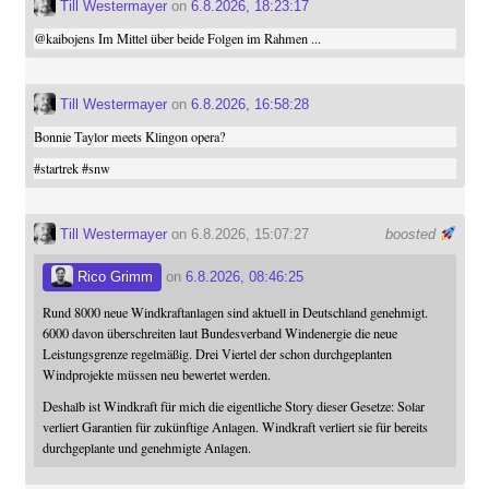
Till Westermayer
on
6.8.2026, 18:23:17
@
kaibojens
Im Mittel über beide Folgen im Rahmen ...
Till Westermayer
on
6.8.2026, 16:58:28
Bonnie Taylor meets Klingon opera?
#
startrek
#
snw
Till Westermayer
on 6.8.2026, 15:07:27
boosted
Rico Grimm
on
6.8.2026, 08:46:25
Rund 8000 neue Windkraftanlagen sind aktuell in Deutschland genehmigt.
6000 davon überschreiten laut Bundesverband Windenergie die neue
Leistungsgrenze regelmäßig. Drei Viertel der schon durchgeplanten
Windprojekte müssen neu bewertet werden.
Deshalb ist Windkraft für mich die eigentliche Story dieser Gesetze: Solar
verliert Garantien für zukünftige Anlagen. Windkraft verliert sie für bereits
durchgeplante und genehmigte Anlagen.