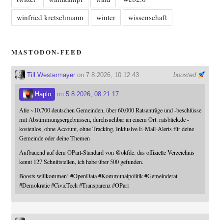
winfried kretschmann
winter
wissenschaft
MASTODON-FEED
Till Westermayer
on 7.8.2026, 10:12:43
boosted
Haplo
on
5.8.2026, 08:21:17
Alle ~10.700 deutschen Gemeinden, über 60.000 Ratsanträge und -beschlüsse
mit Abstimmungsergebnissen, durchsuchbar an einem Ort: ratsblick.de -
kostenlos, ohne Account, ohne Tracking, Inklusive E-Mail-Alerts für deine
Gemeinde oder deine Themen
Aufbauend auf dem OParl-Standard von
@
okfde
: das offizielle Verzeichnis
kennt 127 Schnittstellen, ich habe über 500 gefunden.
Boosts willkommen!
#
OpenData
#
Kommunalpolitik
#
Gemeinderat
#
Demokratie
#
CivicTech
#
Transparenz
#
OParl