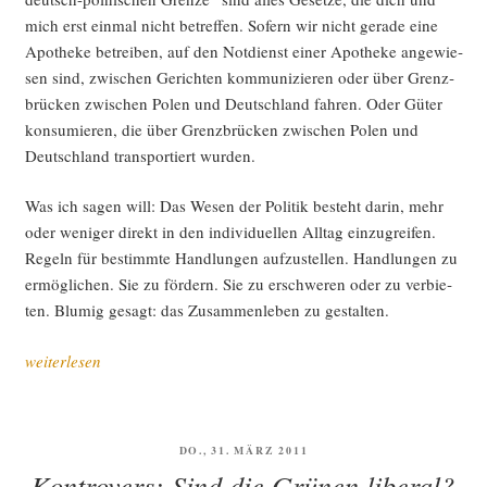
mich erst ein­mal nicht betref­fen. Sofern wir nicht gera­de eine
Apo­the­ke betrei­ben, auf den Not­dienst einer Apo­the­ke ange­wie­
sen sind, zwi­schen Gerich­ten kom­mu­ni­zie­ren oder über Grenz­
brü­cken zwi­schen Polen und Deutsch­land fah­ren. Oder Güter
kon­su­mie­ren, die über Grenz­brü­cken zwi­schen Polen und
Deutsch­land trans­por­tiert wurden.
Was ich sagen will: Das Wesen der Poli­tik besteht dar­in, mehr
oder weni­ger direkt in den indi­vi­du­el­len All­tag ein­zu­grei­fen.
Regeln für bestimm­te Hand­lun­gen auf­zu­stel­len. Hand­lun­gen zu
ermög­li­chen. Sie zu för­dern. Sie zu erschwe­ren oder zu ver­bie­
ten. Blu­mig gesagt: das Zusam­men­le­ben zu gestalten.
„Unsor­
weiterlesen
tier­
tes
zu
VERÖFFENTLICHT
DO., 31. MÄRZ 2011
den
AM
Kontrovers: Sind die Grünen liberal?