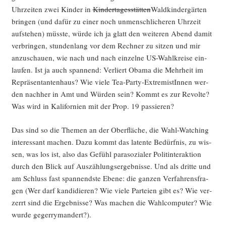
Uhr­zei­ten zwei Kin­der in
Kin­der­ta­ges­stät­ten
Wald­kin­der­gär­ten
brin­gen (und dafür zu einer noch unmensch­li­che­ren Uhr­zeit
auf­ste­hen) müss­te, wür­de ich ja glatt den wei­te­ren Abend damit
ver­brin­gen, stun­den­lang vor dem Rech­ner zu sit­zen und mir
anzu­schau­en, wie nach und nach ein­zel­ne US-Wahl­krei­se ein­
lau­fen. Ist ja auch span­nend: Ver­liert Oba­ma die Mehr­heit im
Reprä­sen­tan­ten­haus? Wie vie­le Tea-Par­ty-Extre­mis­tIn­nen wer­
den nach­her in Amt und Wür­den sein? Kommt es zur Revol­te?
Was wird in Kali­for­ni­en mit der Prop. 19 passieren?
Das sind so die The­men an der Ober­flä­che, die Wahl-Wat­ching
inter­es­sant machen. Dazu kommt das laten­te Bedürf­nis, zu wis­
sen, was los ist, also das Gefühl para­so­zia­ler Polit­in­ter­ak­ti­on
durch den Blick auf Aus­zäh­lungs­er­geb­nis­se. Und als drit­te und
am Schluss fast span­nends­te Ebe­ne: die gan­zen Ver­fah­rens­fra­
gen (Wer darf kan­di­die­ren? Wie vie­le Par­tei­en gibt es? Wie ver­
zerrt sind die Ergeb­nis­se? Was machen die Wahl­com­pu­ter? Wie
wur­de gegerrymandert?).