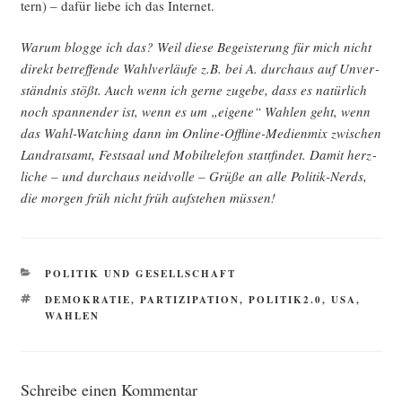
tern) – dafür lie­be ich das Internet.
War­um blog­ge ich das? Weil die­se Begeis­te­rung für mich nicht
direkt betref­fen­de Wahl­ver­läu­fe z.B. bei A. durch­aus auf Unver­
ständ­nis stößt. Auch wenn ich ger­ne zuge­be, dass es natür­lich
noch span­nen­der ist, wenn es um „eige­ne“ Wah­len geht, wenn
das Wahl-Wat­ching dann im Online-Off­line-Medi­en­mix zwi­schen
Land­rats­amt, Fest­saal und Mobil­te­le­fon statt­fin­det. Damit herz­
li­che – und durch­aus neid­vol­le – Grü­ße an alle Poli­tik-Nerds,
die mor­gen früh nicht früh auf­ste­hen müssen!
KATEGORIEN
POLITIK UND GESELLSCHAFT
SCHLAGWÖRTER
DEMOKRATIE
,
PARTIZIPATION
,
POLITIK2.0
,
USA
,
WAHLEN
Schreibe einen Kommentar