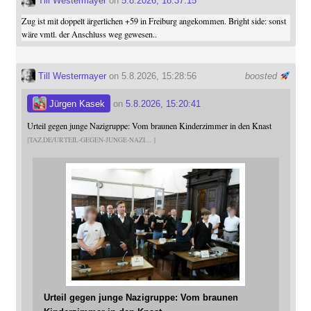
Till Westermayer
on
5.8.2026, 18:37:15
Zug ist mit doppelt ärgerlichen +59 in Freiburg angekommen. Bright side: sonst
wäre vmtl. der Anschluss weg gewesen..
Till Westermayer
on 5.8.2026, 15:28:56
boosted
Jürgen Kasek
on
5.8.2026, 15:20:41
Urteil gegen junge Nazigruppe: Vom braunen Kinderzimmer in den Knast
TAZ.DE/URTEIL-GEGEN-JUNGE-NAZI
Urteil gegen junge Nazigruppe: Vom braunen