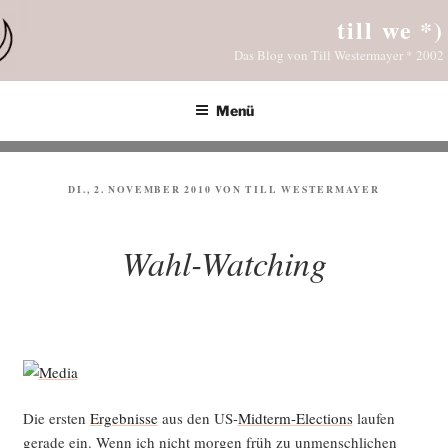
Zum
till we *)
Inhalt
Das Blog von Till Westermayer * 2002
springen
Menü
VERÖFFENTLICHT
DI., 2. NOVEMBER 2010
VON
TILL WESTERMAYER
AM
Wahl-Watching
Die ers­ten
Ergeb­nis­se
aus den US-
Mid­term-Elec­tions
lau­fen
gera­de ein. Wenn ich nicht mor­gen früh zu unmensch­li­chen