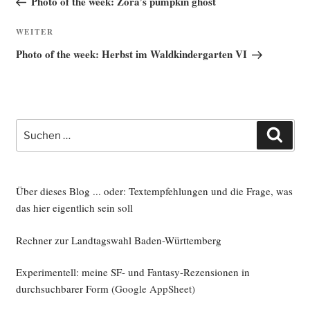
Photo of the week: Zora’s pumpkin ghost
Nächster
WEITER
Beitrag
Photo of the week: Herbst im Waldkindergarten VI
Suche
Such
nach:
Über dieses Blog ... oder: Textempfehlungen und die Frage, was
das hier eigentlich sein soll
Rechner zur Landtagswahl Baden-Württemberg
Experimentell: meine SF- und Fantasy-Rezensionen in
durchsuchbarer Form
(Google AppSheet)