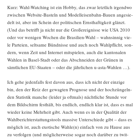
Kurz: Wahl-Wat­ching ist ein Hob­by, das zwar letzt­lich irgend­wo
zwi­schen Web­site-Bas­teln und Modell­ei­sen­bahn-Bau­en ange­sie­
delt ist, aber im Schein der poli­ti­schen Ernst­haf­tig­keit glänzt.
(Und das betrifft ja nicht nur die Groß­ereig­nis­se wie USA 2010
oder vor weni­gen Wochen die Bra­si­li­en-Wahl – wahn­sin­nig vie­
le Par­tei­en, selt­sa­me Bünd­nis­se und auch noch Wahl­pflicht, son­
dern, wenn Zeit und Inter­net mit­spie­len, auch die kan­to­na­len
Wah­len in Basel-Stadt oder das Abschnei­den der Grü­nen in
sämt­li­chen EU-Staa­ten – oder die jähr­li­chen u‑as­ta-Wah­len …).
Ich gehe jeden­falls fest davon aus, dass ich nicht der ein­zi­ge
bin, den der Reiz der gewag­ten Pro­gno­se und der hoch­zün­geln­
den Sta­tis­tik man­che (lei­der ja oft­mals) nächt­li­che Stun­de vor
dem Bild­schirm fest­hält, bis end­lich, end­lich klar ist, dass es mal
wie­der kei­ne Mehr­heit gibt. Auch wenn es in der Qua­li­tät der
Wahl­be­richt­erstat­tungs­tools mas­si­ve Unter­schie­de gibt – dass es
mög­lich ist, auch exo­ti­sche Wahle(n) ein­fach von zu Hau­se aus
zu ver­fol­gen (und mög­li­cher­wei­se sogar noch dar­über zu twit­