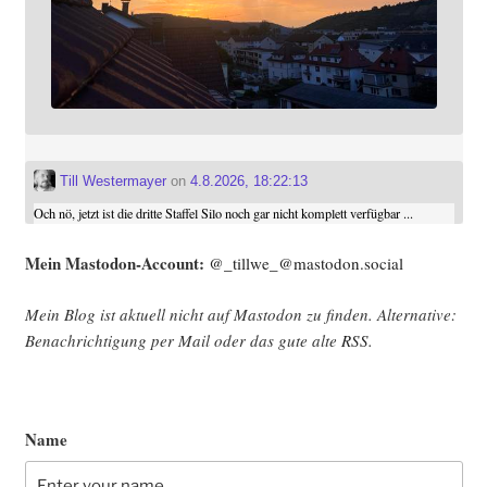
Till Westermayer
on
4.8.2026, 18:22:13
Och nö, jetzt ist die dritte Staffel Silo noch gar nicht komplett verfügbar ...
Mein Mast­o­don-Account:
@_tillwe_@mastodon.social
Mein Blog ist aktu­ell nicht auf Mast­o­don zu fin­den. Alter­na­ti­ve:
Benach­rich­ti­gung per Mail oder das gute alte
RSS
.
Name