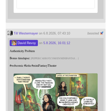
Till Westermayer
on 6.8.2026, 07:43:10
boosted
David Revoy
on
5.8.2026, 16:01:12
Authenticity Problem
Bonus timelapse:
PEPPERCARROT.COM/EN/MINIFANTAS
#
webcomic
#
krita
#
miniFantasyTheater