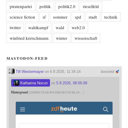
piratenpartei
politik
politik2.0
rieselfeld
science fiction
sf
sommer
spd
stadt
technik
twitter
wahlkampf
wald
web2.0
winfried kretschmann
winter
wissenschaft
MASTODON-FEED
Till Westermayer
on 6.8.2026, 11:34:14
boosted
Katharina Nocun
on
5.8.2026, 08:05:09
Hintergrund:
ZDFHEUTE.DE/POLITIK/DEUTSCHLAN