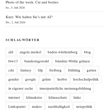
Photo of the week: Cat and berries
So., 5. Juli 2026
Kurz: Wie halten Sie’s mit AI?
Do., 2. Juli 2026
SCHLAGWÖRTER
afd
angela merkel
baden-württemberg
blog
btw13
bundestagswahl
bündnis 90/die grünen
cdu
fantasy
fdp
freiburg
frühling
garten
gender
google
grüne
herbst
hochschulpolitik
in eigener sache
innerparteiliche meinungsbildung
internet
klimakrise
klimaschutz
linke
Linkspartei
makro
nachhaltigkeit
netzpolitik