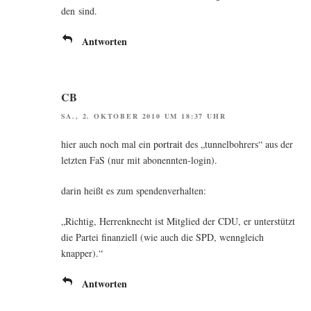
den sind.
Antworten
CB
SA., 2. OKTOBER 2010 UM 18:37 UHR
hier auch noch mal ein
por­trait
des „tun­nel­boh­rers“ aus der
letz­ten FaS (nur mit abonennten-login).
dar­in heißt es zum spendenverhalten:
„Rich­tig, Her­ren­knecht ist Mit­glied der CDU, er unter­stützt
die Par­tei finan­zi­ell (wie auch die SPD, wenn­gleich
knapper).“
Antworten