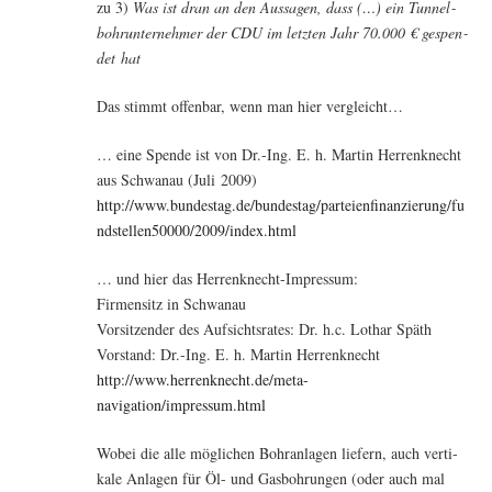
zu 3)
Was ist dran an den Aus­sa­gen, dass (…) ein Tun­nel­
bohr­un­ter­neh­mer der CDU im letz­ten Jahr 70.000 € gespen­
det hat
Das stimmt offen­bar, wenn man hier vergleicht…
… eine Spen­de ist von Dr.-Ing. E. h. Mar­tin Her­ren­knecht
aus Schwan­au (Juli 2009)
http://www.bundestag.de/bundestag/parteienfinanzierung/fu
ndstellen50000/2009/index.html
… und hier das Herrenknecht-Impressum:
Fir­men­sitz in Schwanau
Vor­sit­zen­der des Auf­sichts­ra­tes: Dr. h.c. Lothar Späth
Vor­stand: Dr.-Ing. E. h. Mar­tin Herrenknecht
http://www.herrenknecht.de/meta-
navigation/impressum.html
Wobei die alle mög­li­chen Bohr­an­la­gen lie­fern, auch ver­ti­
ka­le Anla­gen für Öl- und Gas­boh­run­gen (oder auch mal