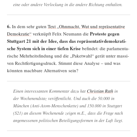
eine oder ande­re Ver­lo­ckung in die ande­re Rich­tung enthalten.
6.
In dem sehr guten
Text „Ohn­macht, Wut und reprä­sen­ta­ti­ve
Pro­tes­te gegen
Demo­kra­tie“
ver­knüpft Felix Neu­mann die
Stutt­gart 21 mit der Idee, dass das reprä­sen­ta­tiv­de­mo­kra­ti­
sche Sys­tem sich in einer tie­fen Kri­se
befin­det: die par­la­men­ta­
ri­sche Mehr­heits­fin­dung und die „Paket­wahl“ gerät unter mas­si­
ven Recht­fer­ti­gungs­druck. Stimmt die­se Ana­ly­se – und was
könn­ten mach­ba­re Alter­na­ti­ven sein?
Einen inter­es­san­ten Kom­men­tar dazu hat
Chris­ti­an Rath
in
der Wochen­end­s­taz ver­öf­fent­licht. Und auch die 50.000 in
Mün­chen (Anti-Atom-Men­schen­ket­te) und 150.000 in Stutt­gart
(S21) an die­sem Wochen­en­de zei­gen m.E., dass die Fra­ge nach
ange­mes­se­nen poli­ti­schen Betei­li­gungs­for­men in der Luft liegt.