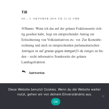
Till
SO., 3. OKTOBER 2010 UM 21:22 UHR
@Hanno: Wenn ich das auf der grü­nen Frak­ti­ons­sei­te rich­
tig gese­hen habe, liegt ein ent­spre­chen­der Antrag zur
Erleich­te­rung von Volks­in­itia­ti­ven etc. vor. Zur Kos­ten­be­
rech­nung und auch zu ent­spre­chen­den par­la­men­ta­ri­schen
Anträ­gen ist auf
grue­ne-gegen-stutt­gar­t21-de
eini­ges zu fin­
den – recht infor­ma­ti­ve Son­der­sei­te der grü­nen
Landtagsfraktion.
Antworten
Diese Website benutzt Cookies. Wenn du die Website weiter
Christian Reinboth
nutzt, gehen wir von deinem Einverständnis aus.
MO., 4. OKTOBER 2010 UM 09:04 UHR
OK
Sieht man der Rea­li­tät mal ins Gesicht, wird der Umbau