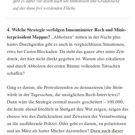
geht es dabei vor allem auch um Immo­bi­li­en und Grund­stü­cke
auf der dann frei wer­den­den Fläche.
4.
Wel­che Stra­te­gie ver­fol­gen Innen­mi­nis­ter Rech und Minis­
ter­prä­si­dent Map­pus?
„Abhol­zen“ mit­ten in der Nacht plus
har­tes Durch­grei­fen gibt es auch in ver­gleich­ba­ren Situa­tio­nen,
etwa bei Cas­tor-Blo­cka­den. Da steht das gan­ze aber unter Zeit­
druck, der hier nicht direkt gege­ben ist. War­um also eska­lie­ren
und durch Abhol­zen der ers­ten Bäu­me voll­ende­te Tat­sa­chen
schaffen?
Ging es dar­um, die Pro­tes­tie­ren­den zu denun­zie­ren (die Stein­
wür­fe in der Tages­schau, die unsäg­li­chen Rech-Inter­views)?
Dann wäre die Stra­te­gie erst­mal mas­siv geschei­tert – 100.000,
die heu­te abend fried­lich in Stutt­gart ihre Wut zei­gen, zei­gen das
eben­so wie das Zurück­ru­dern und Zuwei­sen der Ver­ant­wor­tung
an die aus­füh­ren­de Poli­zei. Oder geht es dar­um, zu pola­ri­sie­ren
und im März als har­ter Macher dazu­ste­hen?
Dazu auch die­ser