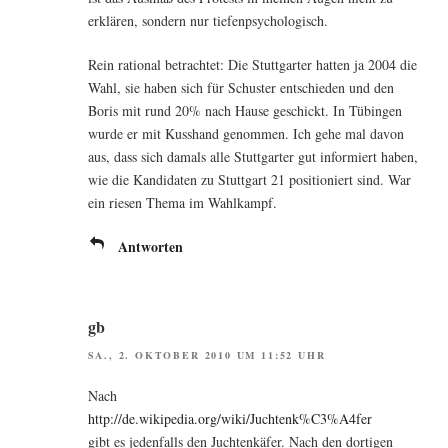
erklä­ren, son­dern nur tiefenpsychologisch.
Rein ratio­nal betrach­tet: Die Stutt­gar­ter hat­ten ja 2004 die
Wahl, sie haben sich für Schus­ter ent­schie­den und den
Boris mit rund 20% nach Hau­se geschickt. In Tübin­gen
wur­de er mit Kuss­hand genom­men. Ich gehe mal davon
aus, dass sich damals alle Stutt­gar­ter gut infor­miert haben,
wie die Kan­di­da­ten zu Stutt­gart 21 posi­tio­niert sind. War
ein rie­sen The­ma im Wahlkampf.
Antworten
gb
SA., 2. OKTOBER 2010 UM 11:52 UHR
Nach
http://de.wikipedia.org/wiki/Juchtenk%C3%A4fer
gibt es jeden­falls den Juch­ten­kä­fer. Nach den dor­ti­gen