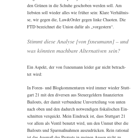
den Grü­nen in die Schu­he gescho­ben wer­den soll. Am
liebs­ten soll wie­der alles wie frü­her sein: Kla­re Ver­hält­nis­
se, wir gegen die, Law&Order gegen lin­ke Chao­ten. Die
FTD
bezeich­net die Uni­on dafür als „vor­ges­tern“.
Stimmt die­se Ana­ly­se [von fxneu­mann] – und
was könn­ten mach­ba­re Alter­na­ti­ven sein?
Ein Aspekt, der von fxneu­mann lei­der gar nicht betrach­
tet wird:
In Foren- und Blog­kom­men­ta­ren wird immer wie­der Stutt­
gart 21 mit den diver­sen aus Steu­er­gel­dern finan­zier­ten
Bai­louts, der damit ver­bun­de­ne Umver­tei­lung von unten
nach oben und den dadurch not­wen­di­gen fis­ka­li­schen Ein­
schnit­ten ver­quickt. Mein Ein­druck ist, dass Stutt­gart 21
vor allem als Ven­til benutzt wird, um den Unmut über die
Bai­louts und Spar­maß­nah­men aus­zu­drü­cken. Rein ratio­nal
ist das Aus­maß des Pro­tests in mei­nen Augen nicht zu