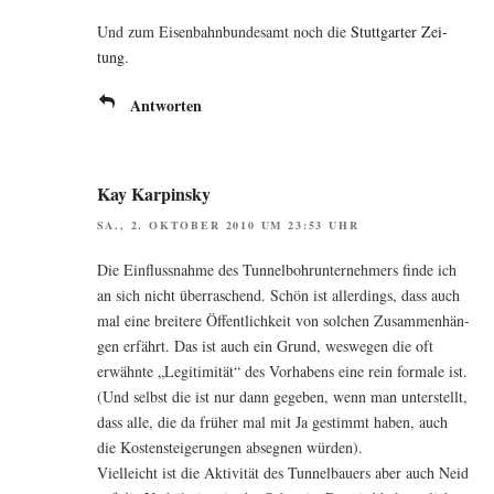
Und zum Eisen­bahn­bun­des­amt noch die
Stutt­gar­ter Zei­
tung
.
Antworten
Kay Karpinsky
SA., 2. OKTOBER 2010 UM 23:53 UHR
Die Ein­fluss­nah­me des Tun­nel­bohr­un­ter­neh­mers fin­de ich
an sich nicht über­ra­schend. Schön ist aller­dings, dass auch
mal eine brei­te­re Öffent­lich­keit von sol­chen Zusam­men­hän­
gen erfährt. Das ist auch ein Grund, wes­we­gen die oft
erwähn­te „Legi­ti­mi­tät“ des Vor­ha­bens eine rein for­ma­le ist.
(Und selbst die ist nur dann gege­ben, wenn man unter­stellt,
dass alle, die da frü­her mal mit Ja gestimmt haben, auch
die Kos­ten­stei­ge­run­gen abseg­nen würden).
Viel­leicht ist die Akti­vi­tät des Tun­nel­bau­ers aber auch Neid