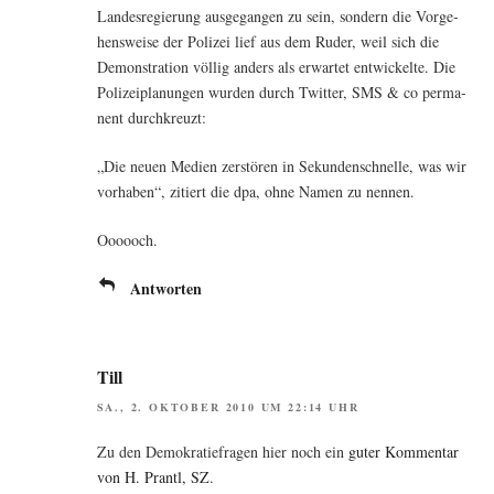
Lan­des­re­gie­rung aus­ge­gan­gen zu sein, son­dern die Vor­ge­
hens­wei­se der Poli­zei lief aus dem Ruder, weil sich die
Demons­tra­ti­on völ­lig anders als erwar­tet ent­wi­ckel­te. Die
Poli­zei­pla­nun­gen wur­den durch Twit­ter, SMS & co per­ma­
nent durchkreuzt:
„Die neu­en Medi­en zer­stö­ren in Sekun­den­schnel­le, was wir
vor­ha­ben“, zitiert die dpa, ohne Namen zu nennen.
Oooooch.
Antworten
Till
SA., 2. OKTOBER 2010 UM 22:14 UHR
Zu den Demo­kra­tie­fra­gen hier noch ein
guter Kom­men­tar
von H. Prantl, SZ
.