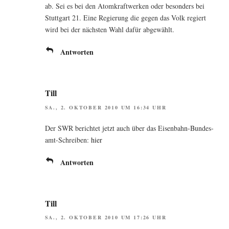
ab. Sei es bei den Atom­kraft­wer­ken oder beson­ders bei
Stutt­gart 21. Eine Regie­rung die gegen das Volk regiert
wird bei der nächs­ten Wahl dafür abgewählt.
Antworten
Till
SA., 2. OKTOBER 2010 UM 16:34 UHR
Der SWR berich­tet jetzt auch über das Eisen­bahn-Bun­des­
amt-Schrei­ben:
hier
Antworten
Till
SA., 2. OKTOBER 2010 UM 17:26 UHR