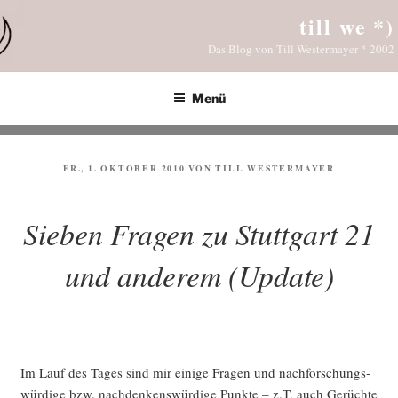
Zum
till we *)
Inhalt
Das Blog von Till Westermayer * 2002
springen
Menü
VERÖFFENTLICHT
FR., 1. OKTOBER 2010
VON
TILL WESTERMAYER
AM
Sieben Fragen zu Stuttgart 21
und anderem (Update)
Im Lauf des Tages sind mir eini­ge Fra­gen und nach­for­schungs­
wür­di­ge bzw. nach­den­kens­wür­di­ge Punk­te – z.T. auch Gerüch­te