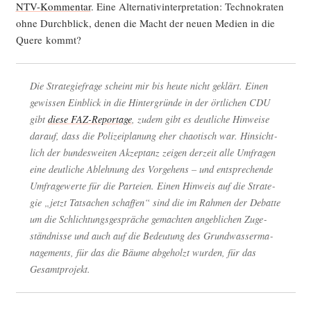
NTV-Kom­men­tar
. Eine Alter­na­tiv­in­ter­pre­ta­ti­on: Tech­no­kra­ten
ohne Durch­blick, denen die Macht der neu­en Medi­en in die
Que­re kommt?
Die Stra­te­gie­fra­ge scheint mir bis heu­te nicht geklärt. Einen
gewis­sen Ein­blick in die Hin­ter­grün­de in der ört­li­chen CDU
gibt
die­se FAZ-Repor­ta­ge
, zudem gibt es deut­li­che Hin­wei­se
dar­auf, dass die Poli­zei­pla­nung eher chao­tisch war. Hin­sicht­
lich der bun­des­wei­ten Akzep­tanz zei­gen der­zeit alle Umfra­gen
eine deut­li­che Ableh­nung des Vor­ge­hens – und ent­spre­chen­de
Umfra­ge­wer­te für die Par­tei­en. Einen Hin­weis auf die Stra­te­
gie „jetzt Tat­sa­chen schaf­fen“ sind die im Rah­men der Debat­te
um die Schlich­tungs­ge­sprä­che gemach­ten angeb­li­chen Zuge­
ständ­nis­se und auch auf die Bedeu­tung des Grund­was­ser­ma­
nage­ments, für das die Bäu­me abge­holzt wur­den, für das
Gesamtprojekt.