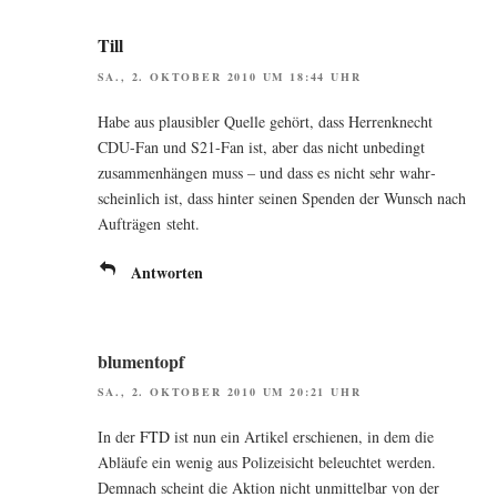
Till
SA., 2. OKTOBER 2010 UM 18:44 UHR
Habe aus plau­si­bler Quel­le gehört, dass Her­ren­knecht
CDU-Fan und S21-Fan ist, aber das nicht unbe­dingt
zusam­men­hän­gen muss – und dass es nicht sehr wahr­
schein­lich ist, dass hin­ter sei­nen Spen­den der Wunsch nach
Auf­trä­gen steht.
Antworten
blumentopf
SA., 2. OKTOBER 2010 UM 20:21 UHR
In der
FTD
ist nun ein Arti­kel erschie­nen, in dem die
Abläu­fe ein wenig aus Poli­zei­sicht beleuch­tet wer­den.
Dem­nach scheint die Akti­on nicht unmit­tel­bar von der