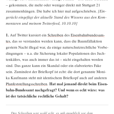
– gekom­men, die mehr oder weni­ger direkt mit Stutt­gart 21
zusam­men­hän­gen. Die habe ich hier mal auf­ge­schrie­ben.
[Ein­
ge­rückt ein­ge­fügt der aktu­el­le Stand des Wis­sens aus den Kom­
men­ta­ren und mei­nem Twit­ter­feed, 10.10.10]
1.
Auf Twit­ter kur­siert ein
Schrei­ben
des
Eisen­bahn­bun­des­am­
tes
, das so ver­stan­den wer­den kann, dass die Baum­fäll­ak­ti­on
ges­tern Nacht ille­gal war, da eini­ge natur­schutz­recht­li­che Vor­be­
din­gun­gen – u.a. die Siche­rung loka­ler Popu­la­tio­nen des Juch­
ten­kä­fers, was auch immer das ist – nicht ein­ge­hal­ten wor­den
sind. Das gan­ze kann ein Skan­dal oder ein ela­bo­rier­tes Fake
sein. Zumin­dest der Brief­kopf ist echt: die dort genann­te Moni­
ka Kauf­mann steht mit iden­ti­schem Brief­kopf auch auf ande­ren
Hat mal jemand direkt beim Eisen­
Plan­fest­stel­lungs­schrei­ben
.
bahn-Bun­des­amt nach­ge­fragt? Und wenn es echt wäre: was
ist der tat­säch­li­che recht­li­che Gehalt?
Das Schrei­ben war wohl echt, es gab angeb­lich vor dem