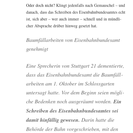
Oder doch nicht?
Klingt jeden­falls nach Gemau­schel – und
danach, dass das Schrei­ben des Eisen­bahn­bun­des­am­tes echt
ist, sich aber – wer auch immer – schnell und in münd­li­
cher Abspra­che drü­ber hin­weg gesetzt hat.
Baum­fäll­ar­bei­ten von Eisen­bahn­bun­des­amt
genehmigt
Eine Spre­che­rin von Stutt­gart 21 demen­tier­te,
dass das Eisen­bahn­bun­des­amt die Baum­fäll­
ar­bei­ten am 1. Okto­ber im Schloss­gar­ten
unter­sagt hat­te. Vor dem Beginn sei­en mög­li­
che Beden­ken noch aus­ge­räumt wor­den.
Ein
Schrei­ben des Eisen­bahn­bun­des­am­tes sei
damit hin­fäl­lig gewe­sen.
Dar­in hat­te die
Behör­de der Bahn vor­ge­schrie­ben, mit den