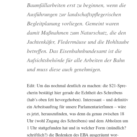
Baum­fäll­ar­bei­ten erst zu begin­nen, wenn die
Aus­füh­run­gen zur land­schafts­pfle­ge­ri­schen
Begleit­pla­nung vor­lie­gen. Gemeint waren
damit Maß­nah­men zum Natur­schutz, die den
Juch­ten­kä­fer, Fle­der­mäu­se und die Hohl­tau­be
betref­fen. Das Eisen­bahn­bun­des­amt ist die
Auf­sichts­be­hör­de für alle Arbei­ten der Bahn
und muss die­se auch genehmigen.
Edit: Um das noch­mal deut­lich zu machen: die S21-Spre­
che­rin bestä­tigt hier gera­de die Echt­heit des Schrei­bens
(hab’s oben fett hevor­ge­ho­ben). Inter­es­sant – und defi­ni­tiv
ein Arbeits­auf­trag für unse­re Par­la­men­ta­rie­rIn­nen – wäre
es jetzt, her­aus­zu­fin­den, was denn da genau zwi­schen 18
Uhr (wohl Zugang des Schrei­bens) und dem Abhol­zen um
1 Uhr statt­ge­fun­den hat und in wel­cher Form (münd­lich?
schrift­lich?) die Beden­ken des EBA aus­ge­räumt wor­