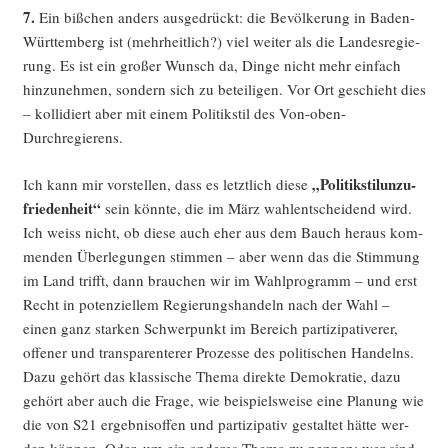
7.
Ein biß­chen anders aus­ge­drückt: die Bevöl­ke­rung in Baden-
Würt­tem­berg ist (mehr­heit­lich?) viel wei­ter als die Lan­des­re­gie­
rung. Es ist ein gro­ßer Wunsch da, Din­ge nicht mehr ein­fach
hin­zu­neh­men, son­dern sich zu betei­li­gen. Vor Ort geschieht dies
– kol­li­diert aber mit einem Poli­tik­stil des Von-oben-
Durchregierens.
„Poli­tik­sti­lun­zu­
Ich kann mir vor­stel­len, dass es letzt­lich die­se
frie­den­heit“
sein könn­te, die im März wahl­ent­schei­dend wird.
Ich weiss nicht, ob die­se auch eher aus dem Bauch her­aus kom­
men­den Über­le­gun­gen stim­men – aber wenn das die Stim­mung
im Land trifft, dann brau­chen wir im Wahl­pro­gramm – und erst
Recht in poten­zi­el­lem Regie­rungs­han­deln nach der Wahl –
einen ganz star­ken Schwer­punkt im Bereich par­ti­zi­pa­ti­ve­rer,
offe­ner und trans­pa­ren­te­rer Pro­zes­se des poli­ti­schen Han­delns.
Dazu gehört das klas­si­sche The­ma direk­te Demo­kra­tie, dazu
gehört aber auch die Fra­ge, wie bei­spiels­wei­se eine Pla­nung wie
die von S21 ergeb­nis­of­fen und par­ti­zi­pa­tiv gestal­tet hät­te wer­
den kön­nen. Oder, um ein ande­res The­ma zu nen­nen: wer sind