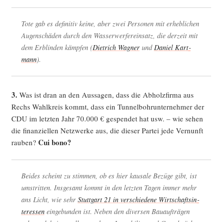
Tote gab es defi­ni­tiv kei­ne, aber zwei Per­so­nen mit erheb­li­chen
Augen­schä­den durch den Was­ser­wer­fer­ein­satz, die der­zeit mit
dem Erblin­den kämp­fen (
Diet­rich Wag­ner
und
Dani­el Kart­
mann
).
3.
Was ist dran an den Aus­sa­gen, dass die Abholz­fir­ma aus
Rechs Wahl­kreis kommt, dass ein Tun­nel­bohr­un­ter­neh­mer der
CDU im letz­ten Jahr 70.000 € gespen­det hat usw. – wie sehen
die finan­zi­el­len Netz­wer­ke aus, die die­ser Par­tei jede Ver­nunft
Cui bono?
rau­ben?
Bei­des scheint zu stim­men, ob es hier kau­sa­le Bezü­ge gibt, ist
umstrit­ten. Ins­ge­samt kommt in den letz­ten Tagen immer mehr
ans Licht, wie sehr
Stutt­gart 21 in ver­schie­de­ne Wirt­schafts­in­
ter­es­sen
ein­ge­bun­den ist. Neben den diver­sen Bau­auf­trä­gen