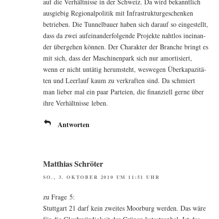
auf die Ver­hält­nis­se in der Schweiz. Da wird bekannt­lich
aus­gie­big Regio­nal­po­li­tik mit Infra­struk­tur­ge­schen­ken
betrie­ben. Die Tun­nel­bau­er haben sich dar­auf so ein­ge­stellt,
dass da zwei auf­ein­an­der­fol­gen­de Pro­jek­te naht­los inein­an­
der über­ge­hen kön­nen. Der Cha­rak­ter der Bran­che bringt es
mit sich, dass der Maschi­nen­park sich nur amor­ti­siert,
wenn er nicht untä­tig her­um­steht, wes­we­gen Über­ka­pa­zi­tä­
ten und Leer­lauf kaum zu ver­kraf­ten sind. Da schmiert
man lie­ber mal ein paar Par­tei­en, die finan­zi­ell ger­ne über
ihre Ver­hält­nis­se leben.
Antworten
Matthias Schröter
SO., 3. OKTOBER 2010 UM 11:51 UHR
zu Fra­ge 5:
Stutt­gart 21 darf kein zwei­tes Moor­burg wer­den. Das wäre