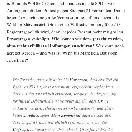
5.
Bünd­nis 90/Die Grü­nen sind – anders als die SPD – von
Anfang an mit dem Pro­test gegen Stutt­gart 21 ver­bun­den. Damit
las­tet aber auch eine gro­ße Ver­ant­wor­tung auf uns – wenn die
Wahl im März tat­säch­lich zu einer Volks­ab­stim­mung über die
Regie­rungs­po­li­tik wird, dann ist jedes Pro­zent mehr mit gro­ßen
Wie kön­nen wir dem gerecht wer­den,
Erwar­tun­gen ver­knüpft.
ohne nicht erfüll­ba­re Hoff­nun­gen zu schü­ren?
Was kann noch
geret­tet wer­den – und was ist, wenn bis März kein Bau­stopp
erreicht ist?
Die Tat­sa­che, dass wir wei­ter­hin
klar sagen
, dass das Ziel ein
Ende von S21 ist, dass aber nicht ver­spro­chen wer­den kann,
dass wir das tat­säch­lich errei­chen, sorg­te in den letz­ten Tagen
für hit­zi­ge Debat­ten, die im Vor­wurf gip­feln, dass
Grü­ne
umfal­len wür­den, schwarz-grün vor­be­rei­te­ten (!) und über­
haupt
unred­lich
sei­en. Mein
Kom­men­tar
dazu ist eher der,
dass es gut ist, dass wir ehr­lich blei­ben, auch wenn die
Umfra­gen
mit inzwi­schen über 30% (!) Grün für BaWü die