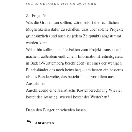
SO., 3. OKTOBER 2010 UM 20:29 UHR
Zu Fra­ge 5:
Was die Grü­nen tun soll­ten, wäre, sofort die recht­li­chen
Mög­lich­kei­ten dafür zu schaf­fen, dass über sol­che Pro­jek­te
grund­sätz­lich (und auch zu jedem Zeit­punkt) abge­stimmt
wer­den kann.
Wei­ter­hin soll­te man alle Fak­ten zum Pro­jekt trans­pa­rent
machen, außer­dem end­lich ein Infor­ma­ti­ons­frei­heits­ge­setz
in Baden-Würt­tem­berg beschlie­ßen (ist eines der weni­gen
Bun­des­län­der das noch keins hat) – am bes­ten ein bes­se­res
als das Bun­des­wei­te, das besteht lei­der vor allem aus
Ausnahmen.
Anschlie­ßend eine rea­lis­ti­sche Kos­ten­be­rech­nung Wie­viel
kos­tet der Aus­stieg, wie­viel kos­tet der Weiterbau?
Dann den Bür­ger ent­schei­den lassen.
Antworten