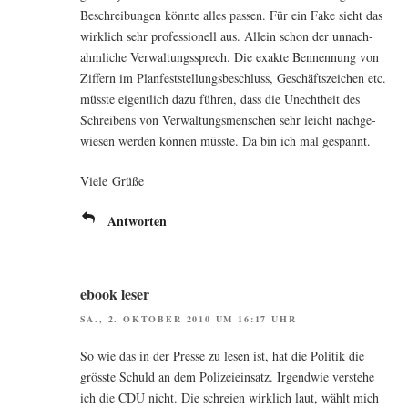
Beschrei­bun­gen könn­te alles pas­sen. Für ein Fake sieht das
wirk­lich sehr pro­fes­sio­nell aus. Allein schon der unnach­
ahm­li­che Ver­wal­tungs­sprech. Die exak­te Ben­nen­nung von
Zif­fern im Plan­fest­stel­lungs­be­schluss, Geschäfts­zei­chen etc.
müss­te eigent­lich dazu füh­ren, dass die Unecht­heit des
Schrei­bens von Ver­wal­tungs­men­schen sehr leicht nach­ge­
wie­sen wer­den kön­nen müss­te. Da bin ich mal gespannt.
Vie­le Grüße
Antworten
ebook leser
SA., 2. OKTOBER 2010 UM 16:17 UHR
So wie das in der Pres­se zu lesen ist, hat die Poli­tik die
gröss­te Schuld an dem Poli­zei­ein­satz. Irgend­wie ver­ste­he
ich die CDU nicht. Die schrei­en wirk­lich laut, wählt mich