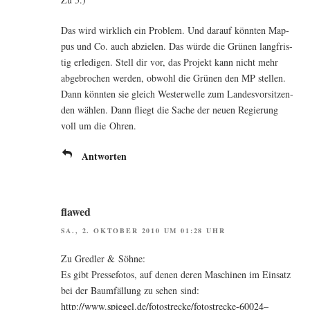
Das wird wirk­lich ein Pro­blem. Und dar­auf könn­ten Map­
pus und Co. auch abzie­len. Das wür­de die Grü­nen lang­fris­
tig erle­di­gen. Stell dir vor, das Pro­jekt kann nicht mehr
abge­bro­chen wer­den, obwohl die Grü­nen den MP stel­len.
Dann könn­ten sie gleich Wes­ter­wel­le zum Lan­des­vor­sit­zen­
den wäh­len. Dann fliegt die Sache der neu­en Regie­rung
voll um die Ohren.
Antworten
flawed
SA., 2. OKTOBER 2010 UM 01:28 UHR
Zu Gred­ler & Söhne:
Es gibt Pres­se­fo­tos, auf denen deren Maschi­nen im Ein­satz
bei der Baum­fäl­lung zu sehen sind:
http://www.spiegel.de/fotostrecke/fotostrecke-60024–