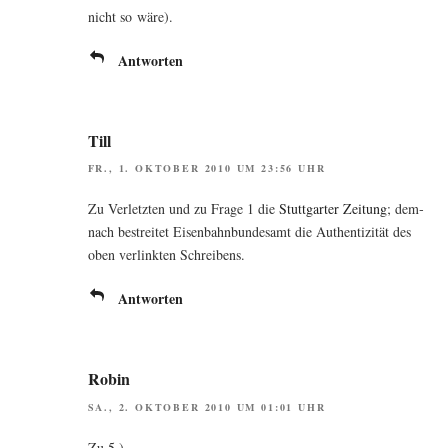
nicht so wäre).
Antworten
Till
FR., 1. OKTOBER 2010 UM 23:56 UHR
Zu Ver­letz­ten und zu Fra­ge 1 die
Stutt­gar­ter Zei­tung
; dem­
nach bestrei­tet Eisen­bahn­bun­des­amt die Authen­ti­zi­tät des
oben ver­link­ten Schreibens.
Antworten
Robin
SA., 2. OKTOBER 2010 UM 01:01 UHR
Zu 5.)