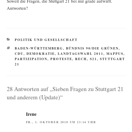
Soweit die Fra­gen, die Stutt­gart 21 bei mir gra­de auf­wirft.
Antworten?
KATEGORIEN
POLITIK UND GESELLSCHAFT
SCHLAGWÖRTER
BADEN-WÜRTTEMBERG
,
BÜNDNIS 90/DIE GRÜNEN
,
CDU
,
DEMOKRATIE
,
LANDTAGSWAHL 2011
,
MAPPUS
,
PARTIZIPATION
,
PROTESTE
,
RECH
,
S21
,
STUTTGART
21
28 Antworten auf „Sieben Fragen zu Stuttgart 21
und anderem (Update)“
Irene
FR., 1. OKTOBER 2010 UM 23:14 UHR