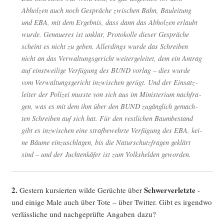
Abhol­zen auch noch Gesprä­che zwi­schen Bahn, Bau­lei­tung
und EBA, mit dem Ergeb­nis, dass dann das Abhol­zen erlaubt
wur­de. Genaue­res ist unklar, Pro­to­kol­le die­ser Gesprä­che
scheint es nicht zu geben. Aller­dings wur­de das Schrei­ben
nicht an das Ver­wal­tungs­ge­richt wei­ter­ge­lei­tet, dem ein Antrag
auf einst­wei­li­ge Ver­fü­gung des BUND vor­lag – dies wur­de
vom Ver­wal­tungs­ge­richt inzwi­schen gerügt. Und der Ein­satz­
lei­ter der Poli­zei muss­te von sich aus im Minis­te­ri­um nach­fra­
gen, was es mit dem ihm über den BUND zugäng­lich gemach­
ten Schrei­ben auf sich hat. Für den rest­li­chen Baum­be­stand
gibt es inzwi­schen eine straf­be­wehr­te Ver­fü­gung des EBA, kei­
ne Bäu­me ein­zu­schla­gen, bis die Natur­schutz­fra­gen geklärt
sind – und der Juch­ten­kä­fer ist zum Volks­hel­den geworden.
2.
Schwer­ver­letz­te
Ges­tern kur­sier­ten wil­de Gerüch­te über
-
und eini­ge Male auch über Tote – über Twit­ter. Gibt es irgend­wo
ver­läss­li­che und nach­ge­prüf­te Anga­ben dazu?