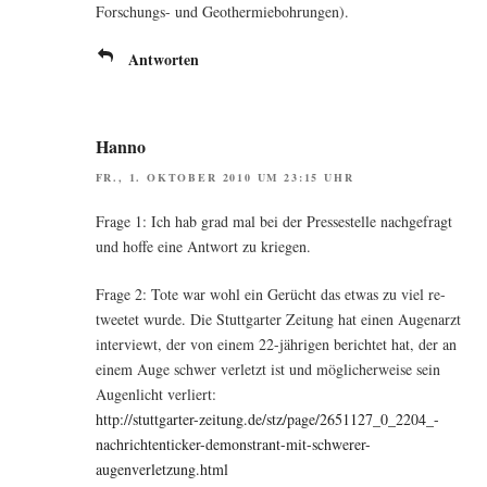
For­schungs- und Geothermiebohrungen).
Antworten
Hanno
FR., 1. OKTOBER 2010 UM 23:15 UHR
Fra­ge 1: Ich hab grad mal bei der Pres­se­stel­le nach­ge­fragt
und hof­fe eine Ant­wort zu kriegen.
Fra­ge 2: Tote war wohl ein Gerücht das etwas zu viel re-
tweetet wur­de. Die Stutt­gar­ter Zei­tung hat einen Augen­arzt
inter­viewt, der von einem 22-jäh­ri­gen berich­tet hat, der an
einem Auge schwer ver­letzt ist und mög­li­cher­wei­se sein
Augen­licht verliert:
http://stuttgarter-zeitung.de/stz/page/2651127_0_2204_-
nachrichtenticker-demonstrant-mit-schwerer-
augenverletzung.html