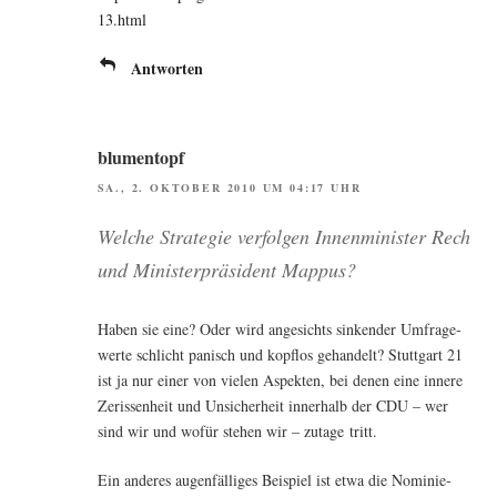
13.html
Antworten
blumentopf
SA., 2. OKTOBER 2010 UM 04:17 UHR
Wel­che Stra­te­gie ver­fol­gen Innen­mi­nis­ter Rech
und Minis­ter­prä­si­dent Mappus?
Haben sie eine? Oder wird ange­sichts sin­ken­der Umfra­ge­
wer­te schlicht panisch und kopf­los gehan­delt? Stutt­gart 21
ist ja nur einer von vie­len Aspek­ten, bei denen eine inne­re
Zeris­sen­heit und Unsi­cher­heit inner­halb der CDU – wer
sind wir und wofür ste­hen wir – zuta­ge tritt.
Ein ande­res augen­fäl­li­ges Bei­spiel ist etwa die Nomi­nie­