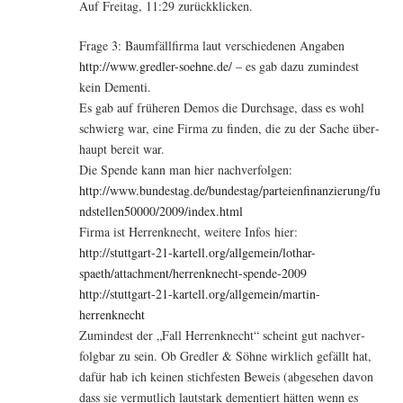
Auf Frei­tag, 11:29 zurückklicken.
Fra­ge 3: Baum­fäll­fir­ma laut ver­schie­de­nen Anga­ben
http://www.gredler-soehne.de/
– es gab dazu zumin­dest
kein Dementi.
Es gab auf frü­he­ren Demos die Durch­sa­ge, dass es wohl
schwierg war, eine Fir­ma zu fin­den, die zu der Sache über­
haupt bereit war.
Die Spen­de kann man hier nachverfolgen:
http://www.bundestag.de/bundestag/parteienfinanzierung/fu
ndstellen50000/2009/index.html
Fir­ma ist Her­ren­knecht, wei­te­re Infos hier:
http://stuttgart-21-kartell.org/allgemein/lothar-
spaeth/attachment/herrenknecht-spende-2009
http://stuttgart-21-kartell.org/allgemein/martin-
herrenknecht
Zumin­dest der „Fall Her­ren­knecht“ scheint gut nach­ver­
folg­bar zu sein. Ob Gred­ler & Söh­ne wirk­lich gefällt hat,
dafür hab ich kei­nen stich­fes­ten Beweis (abge­se­hen davon
dass sie ver­mut­lich laut­stark demen­tiert hät­ten wenn es