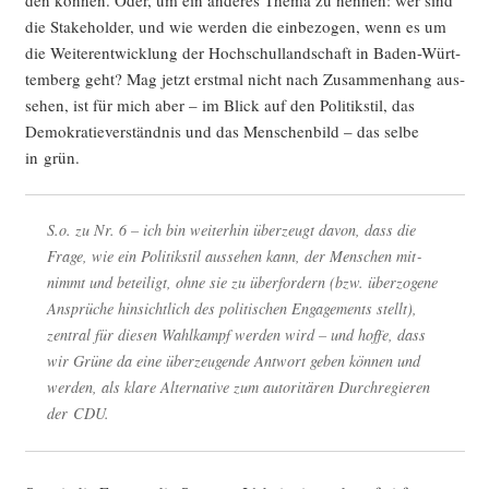
die Stake­hol­der, und wie wer­den die ein­be­zo­gen, wenn es um
die Wei­ter­ent­wick­lung der Hoch­schul­land­schaft in Baden-Würt­
tem­berg geht? Mag jetzt erst­mal nicht nach Zusam­men­hang aus­
se­hen, ist für mich aber – im Blick auf den Poli­tik­stil, das
Demo­kra­tie­ver­ständ­nis und das Men­schen­bild – das sel­be
in grün.
S.o. zu Nr. 6 – ich bin wei­ter­hin über­zeugt davon, dass die
Fra­ge, wie ein Poli­tik­stil aus­se­hen kann, der Men­schen mit­
nimmt und betei­ligt, ohne sie zu über­for­dern (bzw. über­zo­ge­ne
Ansprü­che hin­sicht­lich des poli­ti­schen Enga­ge­ments stellt),
zen­tral für die­sen Wahl­kampf wer­den wird – und hof­fe, dass
wir Grü­ne da eine über­zeu­gen­de Ant­wort geben kön­nen und
wer­den, als kla­re Alter­na­ti­ve zum auto­ri­tä­ren Durch­re­gie­ren
der CDU.