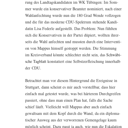
rung des Land­tags­kan­di­da­ten im WK Tübin­gen: Im Som­
mer wur­de ein kon­ser­va­ti­ver Beam­ter nomi­niert, nach einer
Wahl­an­fech­tung wur­de nun die 180 Grad Wen­de voll­zo­gen
und die für das moder­ne CDU-Spek­trum ste­hen­de Kan­di­
da­tin Lisa Feder­le auf­ge­stellt. Das Pro­blem: Nun fühl­ten
sich die Kon­ser­va­ti­ven in der Par­tei düpiert, woll­ten ihrer­
seits die Wahl anfech­ten und muss­ten durch eine Inter­ven­ti­
on von Map­pus hims­elf gestoppt wer­den. Die Stim­mung
im Kreis­ver­band könn­te schlech­ter nicht sein, das
Schwä­bi­
sche Tag­blatt
kon­sta­tiert eine Selbst­zer­flei­schung inner­halb
der CDU.
Betrach­tet man vor die­sem Hin­ter­grund die Ereig­nis­se in
Stutt­gart, dann scheint es mir auch vor­stell­bar, dass hier
ein­fach mal getes­tet wur­de, was bei här­te­rem Durch­grei­fen
pas­siert, ohne dass man einen Plan hat, falls die Sache
schief läuft. Viel­leicht will Map­pus aber auch ein­fach
gewalt­sam mit dem Kopf durch die Wand, da ein diplo­ma­
ti­scher Aus­weg aus der ver­wor­re­nen Gemenge­la­ge kaum
mög­lich scheint. Dazu passt ja auch, wie nun die Eska­la­ti­on