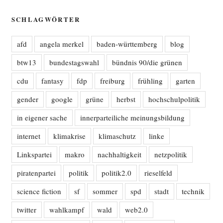
SCHLAGWÖRTER
afd
angela merkel
baden-württemberg
blog
btw13
bundestagswahl
bündnis 90/die grünen
cdu
fantasy
fdp
freiburg
frühling
garten
gender
google
grüne
herbst
hochschulpolitik
in eigener sache
innerparteiliche meinungsbildung
internet
klimakrise
klimaschutz
linke
Linkspartei
makro
nachhaltigkeit
netzpolitik
piratenpartei
politik
politik2.0
rieselfeld
science fiction
sf
sommer
spd
stadt
technik
twitter
wahlkampf
wald
web2.0