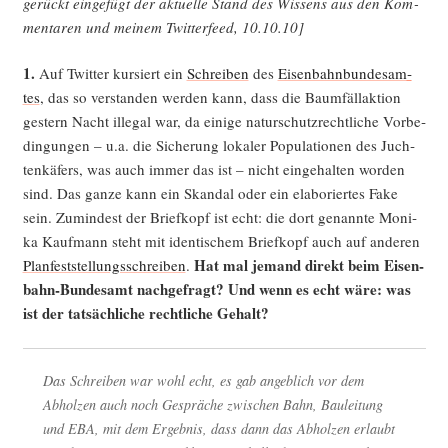
ge­rückt ein­ge­fügt der aktu­el­le Stand des Wis­sens aus den Kom­
men­ta­ren und mei­nem Twit­ter­feed, 10.10.10]
1.
Auf Twit­ter kur­siert ein
Schrei­ben
des
Eisen­bahn­bun­des­am­
tes
, das so ver­stan­den wer­den kann, dass die Baum­fäll­ak­ti­on
ges­tern Nacht ille­gal war, da eini­ge natur­schutz­recht­li­che Vor­be­
din­gun­gen – u.a. die Siche­rung loka­ler Popu­la­tio­nen des Juch­
ten­kä­fers, was auch immer das ist – nicht ein­ge­hal­ten wor­den
sind. Das gan­ze kann ein Skan­dal oder ein ela­bo­rier­tes Fake
sein. Zumin­dest der Brief­kopf ist echt: die dort genann­te Moni­
ka Kauf­mann steht mit iden­ti­schem Brief­kopf auch auf ande­ren
Hat mal jemand direkt beim Eisen­
Plan­fest­stel­lungs­schrei­ben
.
bahn-Bun­des­amt nach­ge­fragt? Und wenn es echt wäre: was
ist der tat­säch­li­che recht­li­che Gehalt?
Das Schrei­ben war wohl echt, es gab angeb­lich vor dem
Abhol­zen auch noch Gesprä­che zwi­schen Bahn, Bau­lei­tung
und EBA, mit dem Ergeb­nis, dass dann das Abhol­zen erlaubt