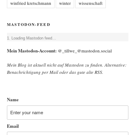
winfried kretschmann
winter
wissenschaft
MASTODON-FEED
Loa­ding Mast­o­don feed…
Mein Mast­o­don-Account:
@_tillwe_@mastodon.social
Mein Blog ist aktu­ell nicht auf Mast­o­don zu fin­den. Alter­na­ti­ve:
Benach­rich­ti­gung per Mail oder das gute alte
RSS
.
Name
Email