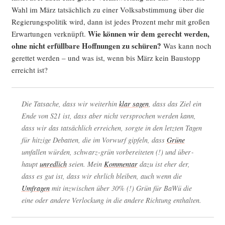
Wahl im März tat­säch­lich zu einer Volks­ab­stim­mung über die
Regie­rungs­po­li­tik wird, dann ist jedes Pro­zent mehr mit gro­ßen
Wie kön­nen wir dem gerecht wer­den,
Erwar­tun­gen ver­knüpft.
ohne nicht erfüll­ba­re Hoff­nun­gen zu schü­ren?
Was kann noch
geret­tet wer­den – und was ist, wenn bis März kein Bau­stopp
erreicht ist?
Die Tat­sa­che, dass wir wei­ter­hin
klar sagen
, dass das Ziel ein
Ende von S21 ist, dass aber nicht ver­spro­chen wer­den kann,
dass wir das tat­säch­lich errei­chen, sorg­te in den letz­ten Tagen
für hit­zi­ge Debat­ten, die im Vor­wurf gip­feln, dass
Grü­ne
umfal­len wür­den, schwarz-grün vor­be­rei­te­ten (!) und über­
haupt
unred­lich
sei­en. Mein
Kom­men­tar
dazu ist eher der,
dass es gut ist, dass wir ehr­lich blei­ben, auch wenn die
Umfra­gen
mit inzwi­schen über 30% (!) Grün für BaWü die
eine oder ande­re Ver­lo­ckung in die ande­re Rich­tung enthalten.