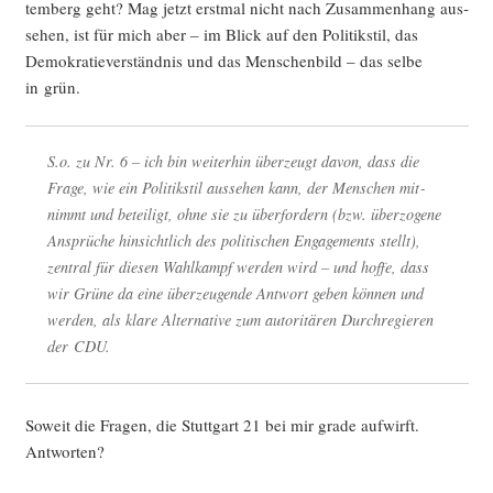
tem­berg geht? Mag jetzt erst­mal nicht nach Zusam­men­hang aus­
se­hen, ist für mich aber – im Blick auf den Poli­tik­stil, das
Demo­kra­tie­ver­ständ­nis und das Men­schen­bild – das sel­be
in grün.
S.o. zu Nr. 6 – ich bin wei­ter­hin über­zeugt davon, dass die
Fra­ge, wie ein Poli­tik­stil aus­se­hen kann, der Men­schen mit­
nimmt und betei­ligt, ohne sie zu über­for­dern (bzw. über­zo­ge­ne
Ansprü­che hin­sicht­lich des poli­ti­schen Enga­ge­ments stellt),
zen­tral für die­sen Wahl­kampf wer­den wird – und hof­fe, dass
wir Grü­ne da eine über­zeu­gen­de Ant­wort geben kön­nen und
wer­den, als kla­re Alter­na­ti­ve zum auto­ri­tä­ren Durch­re­gie­ren
der CDU.
Soweit die Fra­gen, die Stutt­gart 21 bei mir gra­de auf­wirft.
Antworten?