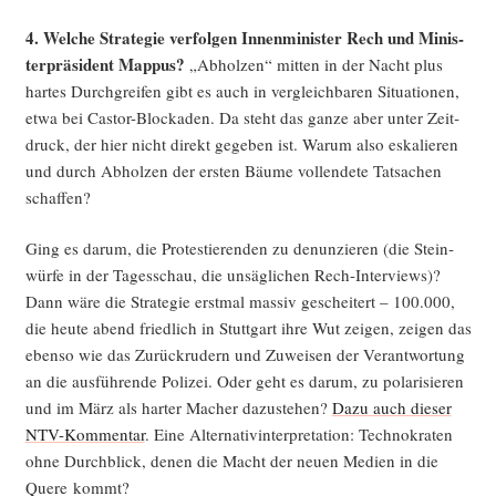
4.
Wel­che Stra­te­gie ver­fol­gen Innen­mi­nis­ter Rech und Minis­
ter­prä­si­dent Map­pus?
„Abhol­zen“ mit­ten in der Nacht plus
har­tes Durch­grei­fen gibt es auch in ver­gleich­ba­ren Situa­tio­nen,
etwa bei Cas­tor-Blo­cka­den. Da steht das gan­ze aber unter Zeit­
druck, der hier nicht direkt gege­ben ist. War­um also eska­lie­ren
und durch Abhol­zen der ers­ten Bäu­me voll­ende­te Tat­sa­chen
schaffen?
Ging es dar­um, die Pro­tes­tie­ren­den zu denun­zie­ren (die Stein­
wür­fe in der Tages­schau, die unsäg­li­chen Rech-Inter­views)?
Dann wäre die Stra­te­gie erst­mal mas­siv geschei­tert – 100.000,
die heu­te abend fried­lich in Stutt­gart ihre Wut zei­gen, zei­gen das
eben­so wie das Zurück­ru­dern und Zuwei­sen der Ver­ant­wor­tung
an die aus­füh­ren­de Poli­zei. Oder geht es dar­um, zu pola­ri­sie­ren
und im März als har­ter Macher dazu­ste­hen?
Dazu auch die­ser
NTV-Kom­men­tar
. Eine Alter­na­tiv­in­ter­pre­ta­ti­on: Tech­no­kra­ten
ohne Durch­blick, denen die Macht der neu­en Medi­en in die
Que­re kommt?