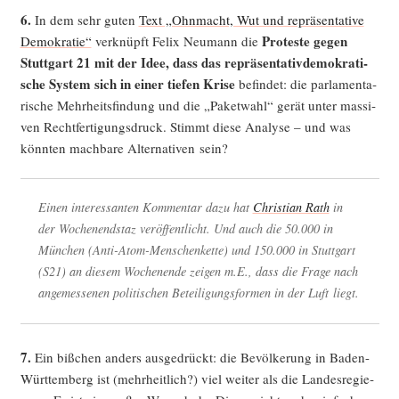
6.
In dem sehr guten
Text „Ohn­macht, Wut und reprä­sen­ta­ti­ve
Pro­tes­te gegen
Demo­kra­tie“
ver­knüpft Felix Neu­mann die
Stutt­gart 21 mit der Idee, dass das reprä­sen­ta­tiv­de­mo­kra­ti­
sche Sys­tem sich in einer tie­fen Kri­se
befin­det: die par­la­men­ta­
ri­sche Mehr­heits­fin­dung und die „Paket­wahl“ gerät unter mas­si­
ven Recht­fer­ti­gungs­druck. Stimmt die­se Ana­ly­se – und was
könn­ten mach­ba­re Alter­na­ti­ven sein?
Einen inter­es­san­ten Kom­men­tar dazu hat
Chris­ti­an Rath
in
der Wochen­end­s­taz ver­öf­fent­licht. Und auch die 50.000 in
Mün­chen (Anti-Atom-Men­schen­ket­te) und 150.000 in Stutt­gart
(S21) an die­sem Wochen­en­de zei­gen m.E., dass die Fra­ge nach
ange­mes­se­nen poli­ti­schen Betei­li­gungs­for­men in der Luft liegt.
7.
Ein biß­chen anders aus­ge­drückt: die Bevöl­ke­rung in Baden-
Würt­tem­berg ist (mehr­heit­lich?) viel wei­ter als die Lan­des­re­gie­