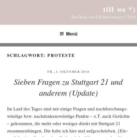
Zum
till we *)
Inhalt
Das Blog von Till Westermayer * 2002
springen
Menü
SCHLAGWORT:
PROTESTE
VERÖFFENTLICHT
FR., 1. OKTOBER 2010
AM
Sieben Fragen zu Stuttgart 21 und
anderem (Update)
Im Lauf des Tages sind mir eini­ge Fra­gen und nach­for­schungs­
wür­di­ge bzw. nach­den­kens­wür­di­ge Punk­te – z.T. auch Gerüch­te
– gekom­men, die mehr oder weni­ger direkt mit Stutt­gart 21
zusam­men­hän­gen. Die habe ich hier mal auf­ge­schrie­ben.
[Ein­