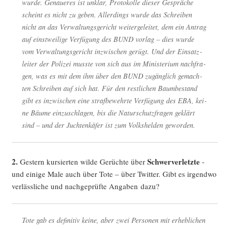
wur­de. Genaue­res ist unklar, Pro­to­kol­le die­ser Gesprä­che
scheint es nicht zu geben. Aller­dings wur­de das Schrei­ben
nicht an das Ver­wal­tungs­ge­richt wei­ter­ge­lei­tet, dem ein Antrag
auf einst­wei­li­ge Ver­fü­gung des BUND vor­lag – dies wur­de
vom Ver­wal­tungs­ge­richt inzwi­schen gerügt. Und der Ein­satz­
lei­ter der Poli­zei muss­te von sich aus im Minis­te­ri­um nach­fra­
gen, was es mit dem ihm über den BUND zugäng­lich gemach­
ten Schrei­ben auf sich hat. Für den rest­li­chen Baum­be­stand
gibt es inzwi­schen eine straf­be­wehr­te Ver­fü­gung des EBA, kei­
ne Bäu­me ein­zu­schla­gen, bis die Natur­schutz­fra­gen geklärt
sind – und der Juch­ten­kä­fer ist zum Volks­hel­den geworden.
2.
Schwer­ver­letz­te
Ges­tern kur­sier­ten wil­de Gerüch­te über
-
und eini­ge Male auch über Tote – über Twit­ter. Gibt es irgend­wo
ver­läss­li­che und nach­ge­prüf­te Anga­ben dazu?
Tote gab es defi­ni­tiv kei­ne, aber zwei Per­so­nen mit erheb­li­chen