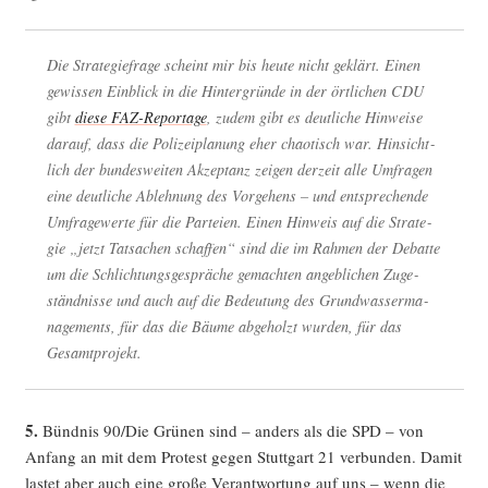
Die Stra­te­gie­fra­ge scheint mir bis heu­te nicht geklärt. Einen
gewis­sen Ein­blick in die Hin­ter­grün­de in der ört­li­chen CDU
gibt
die­se FAZ-Repor­ta­ge
, zudem gibt es deut­li­che Hin­wei­se
dar­auf, dass die Poli­zei­pla­nung eher chao­tisch war. Hin­sicht­
lich der bun­des­wei­ten Akzep­tanz zei­gen der­zeit alle Umfra­gen
eine deut­li­che Ableh­nung des Vor­ge­hens – und ent­spre­chen­de
Umfra­ge­wer­te für die Par­tei­en. Einen Hin­weis auf die Stra­te­
gie „jetzt Tat­sa­chen schaf­fen“ sind die im Rah­men der Debat­te
um die Schlich­tungs­ge­sprä­che gemach­ten angeb­li­chen Zuge­
ständ­nis­se und auch auf die Bedeu­tung des Grund­was­ser­ma­
nage­ments, für das die Bäu­me abge­holzt wur­den, für das
Gesamtprojekt.
5.
Bünd­nis 90/Die Grü­nen sind – anders als die SPD – von
Anfang an mit dem Pro­test gegen Stutt­gart 21 ver­bun­den. Damit
las­tet aber auch eine gro­ße Ver­ant­wor­tung auf uns – wenn die