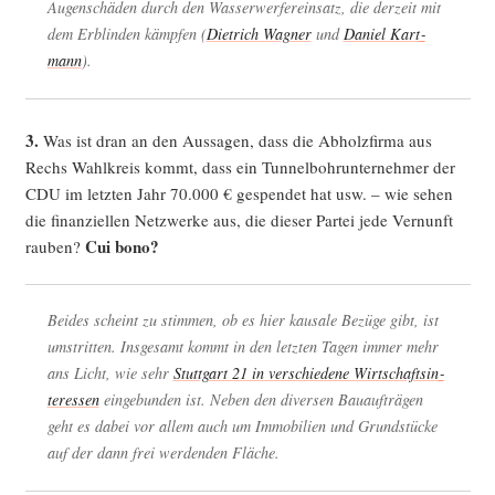
Augen­schä­den durch den Was­ser­wer­fer­ein­satz, die der­zeit mit
dem Erblin­den kämp­fen (
Diet­rich Wag­ner
und
Dani­el Kart­
mann
).
3.
Was ist dran an den Aus­sa­gen, dass die Abholz­fir­ma aus
Rechs Wahl­kreis kommt, dass ein Tun­nel­bohr­un­ter­neh­mer der
CDU im letz­ten Jahr 70.000 € gespen­det hat usw. – wie sehen
die finan­zi­el­len Netz­wer­ke aus, die die­ser Par­tei jede Ver­nunft
Cui bono?
rau­ben?
Bei­des scheint zu stim­men, ob es hier kau­sa­le Bezü­ge gibt, ist
umstrit­ten. Ins­ge­samt kommt in den letz­ten Tagen immer mehr
ans Licht, wie sehr
Stutt­gart 21 in ver­schie­de­ne Wirt­schafts­in­
ter­es­sen
ein­ge­bun­den ist. Neben den diver­sen Bau­auf­trä­gen
geht es dabei vor allem auch um Immo­bi­li­en und Grund­stü­cke
auf der dann frei wer­den­den Fläche.