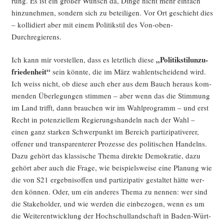
rung. Es ist ein gro­ßer Wunsch da, Din­ge nicht mehr ein­fach
hin­zu­neh­men, son­dern sich zu betei­li­gen. Vor Ort geschieht dies
– kol­li­diert aber mit einem Poli­tik­stil des Von-oben-
Durchregierens.
„Poli­tik­sti­lun­zu­
Ich kann mir vor­stel­len, dass es letzt­lich die­se
frie­den­heit“
sein könn­te, die im März wahl­ent­schei­dend wird.
Ich weiss nicht, ob die­se auch eher aus dem Bauch her­aus kom­
men­den Über­le­gun­gen stim­men – aber wenn das die Stim­mung
im Land trifft, dann brau­chen wir im Wahl­pro­gramm – und erst
Recht in poten­zi­el­lem Regie­rungs­han­deln nach der Wahl –
einen ganz star­ken Schwer­punkt im Bereich par­ti­zi­pa­ti­ve­rer,
offe­ner und trans­pa­ren­te­rer Pro­zes­se des poli­ti­schen Han­delns.
Dazu gehört das klas­si­sche The­ma direk­te Demo­kra­tie, dazu
gehört aber auch die Fra­ge, wie bei­spiels­wei­se eine Pla­nung wie
die von S21 ergeb­nis­of­fen und par­ti­zi­pa­tiv gestal­tet hät­te wer­
den kön­nen. Oder, um ein ande­res The­ma zu nen­nen: wer sind
die Stake­hol­der, und wie wer­den die ein­be­zo­gen, wenn es um
die Wei­ter­ent­wick­lung der Hoch­schul­land­schaft in Baden-Würt­