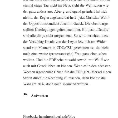
ein­mal einen Tag nicht im Netz, sieht die Welt schon wie­
der ganz anders aus. Aber grund­le­gend geän­dert hat sich
nichts: der Regie­rungs­kan­di­dat heißt jetzt Chris­ti­an Wulff,
der Oppo­si­ti­ons­kan­di­dat Joa­chim Gauck. Die oben dar­ge­
stell­ten Über­le­gun­gen gel­ten auch hier. Ein paar
„Details“
sind aller­dings nicht unspan­nend. So wird berich­tet, dass
der Vor­schlag Ursu­la von der Ley­en letzt­lich am Wider­
stand von Män­nern in CDU/CSU geschei­tert ist, die nicht
noch eine zwei­te (pro­tes­tan­ti­sche) Frau ganz oben sehen
woll­ten. Und die FDP scheint wohl sowohl mit Wulff wie
auch mit Gauck leben zu kön­nen. Wenn es in den nächs­ten
Wochen irgend­ei­ner Grund für die FDP gibt, Mer­kel einen
Strich durch die Rech­nung zu machen, dann könn­te die
Wahl am 30.6. doch noch span­nend werden.
Antworten
Pingback:
henningschuerig.de/blog