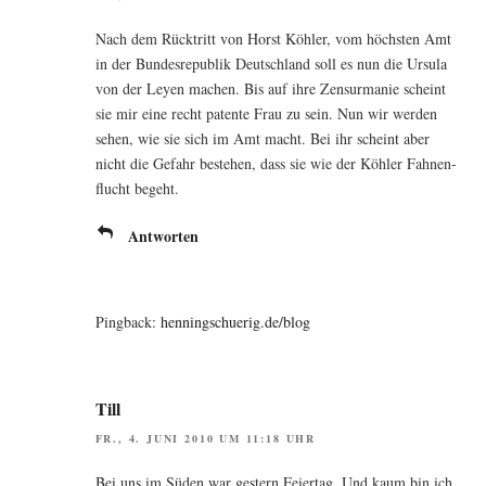
Nach dem Rück­tritt von Horst Köh­ler, vom höchs­ten Amt
in der Bun­des­re­pu­blik Deutsch­land soll es nun die Ursu­la
von der Ley­en machen. Bis auf ihre Zen­sur­ma­nie scheint
sie mir eine recht paten­te Frau zu sein. Nun wir wer­den
sehen, wie sie sich im Amt macht. Bei ihr scheint aber
nicht die Gefahr bestehen, dass sie wie der Köh­ler Fah­nen­
flucht begeht.
Antworten
Pingback:
henningschuerig.de/blog
Till
FR., 4. JUNI 2010 UM 11:18 UHR
Bei uns im Süden war ges­tern Fei­er­tag. Und kaum bin ich