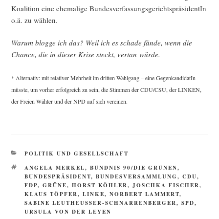
Koali­ti­on eine ehe­ma­li­ge Bun­des­ver­fas­sungs­ge­richts­prä­si­den­tIn
o.ä. zu wählen.
War­um blog­ge ich das? Weil ich es scha­de fän­de, wenn die
Chan­ce, die in die­ser Kri­se steckt, ver­tan würde.
* Alter­na­tiv: mit rela­ti­ver Mehr­heit im drit­ten Wahl­gang – eine Gegen­kan­di­da­tIn
müss­te, um vor­her erfolg­reich zu sein, die Stim­men der CDU/CSU, der LINKEN,
der Frei­en Wäh­ler und der NPD auf sich vereinen.
KATEGORIEN
POLITIK UND GESELLSCHAFT
SCHLAGWÖRTER
ANGELA MERKEL
,
BÜNDNIS 90/DIE GRÜNEN
,
BUNDESPRÄSIDENT
,
BUNDESVERSAMMLUNG
,
CDU
,
FDP
,
GRÜNE
,
HORST KÖHLER
,
JOSCHKA FISCHER
,
KLAUS TÖPFER
,
LINKE
,
NORBERT LAMMERT
,
SABINE LEUTHEUSSER-SCHNARRENBERGER
,
SPD
,
URSULA VON DER LEYEN