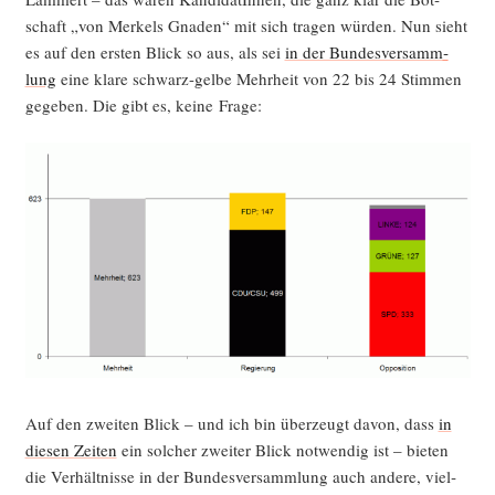
schaft „von Mer­kels Gna­den“ mit sich tra­gen wür­den. Nun sieht
es auf den ers­ten Blick so aus, als sei
in der Bun­des­ver­samm­
lung
eine kla­re schwarz-gel­be Mehr­heit von 22 bis 24 Stim­men
gege­ben. Die gibt es, kei­ne Frage:
Auf den zwei­ten Blick – und ich bin über­zeugt davon, dass
in
die­sen Zei­ten
ein sol­cher zwei­ter Blick not­wen­dig ist – bie­ten
die Ver­hält­nis­se in der Bun­des­ver­samm­lung auch ande­re, viel­