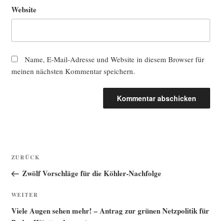
Website
Name, E-Mail-Adresse und Website in diesem Browser für
meinen nächsten Kommentar speichern.
Beitragsnavigation
Vorheriger
ZURÜCK
Beitrag
Zwölf Vorschläge für die Köhler-Nachfolge
Nächster
WEITER
Beitrag
Viele Augen sehen mehr! – Antrag zur grünen Netzpolitik für