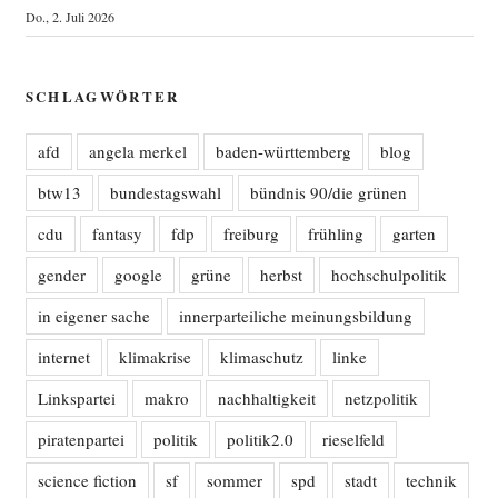
Do., 2. Juli 2026
SCHLAGWÖRTER
afd
angela merkel
baden-württemberg
blog
btw13
bundestagswahl
bündnis 90/die grünen
cdu
fantasy
fdp
freiburg
frühling
garten
gender
google
grüne
herbst
hochschulpolitik
in eigener sache
innerparteiliche meinungsbildung
internet
klimakrise
klimaschutz
linke
Linkspartei
makro
nachhaltigkeit
netzpolitik
piratenpartei
politik
politik2.0
rieselfeld
science fiction
sf
sommer
spd
stadt
technik