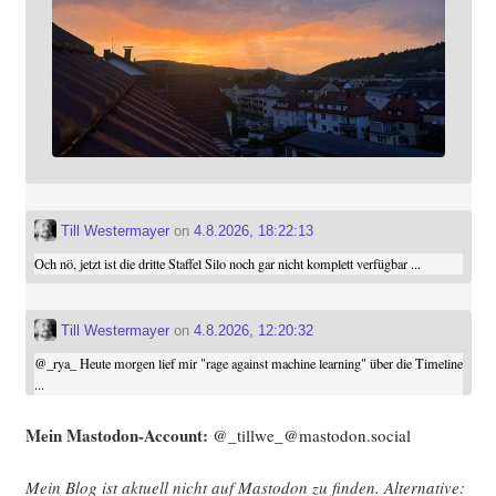
Till Westermayer
on
4.8.2026, 18:22:13
Och nö, jetzt ist die dritte Staffel Silo noch gar nicht komplett verfügbar ...
Till Westermayer
on
4.8.2026, 12:20:32
@
_rya_
Heute morgen lief mir "rage against machine learning" über die Timeline
...
Mein Mast­o­don-Account:
@_tillwe_@mastodon.social
Mein Blog ist aktu­ell nicht auf Mast­o­don zu fin­den. Alter­na­ti­ve: