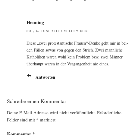
Henning
SO., 6. JUNI 2010 UM 14:19 UHR
Die­se „zwei pro­tes­tan­ti­sche Frauen“-Denke geht mir in bei­
den Fäl­len sowas von gegen den Strich. Zwei männ­li­che
Katho­li­ken wären wohl kein Pro­blem bzw. zwei Män­ner
über­haupt waren in der Ver­gan­gen­heit nie eines.
Antworten
Schreibe einen Kommentar
Deine E-Mail-Adresse wird nicht veröffentlicht.
Erforderliche
Felder sind mit
*
markiert
Kommentar
*