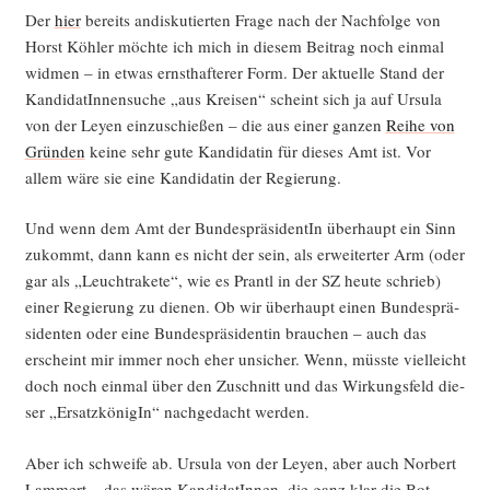
Der
hier
bereits andis­ku­tier­ten Fra­ge nach der Nach­fol­ge von
Horst Köh­ler möch­te ich mich in die­sem Bei­trag noch ein­mal
wid­men – in etwas ernst­haf­te­rer Form. Der aktu­el­le Stand der
Kan­di­da­tIn­nen­su­che „aus Krei­sen“ scheint sich ja auf Ursu­la
von der Ley­en ein­zu­schie­ßen – die aus einer gan­zen
Rei­he von
Grün­den
kei­ne sehr gute Kan­di­da­tin für die­ses Amt ist. Vor
allem wäre sie eine Kan­di­da­tin der Regierung.
Und wenn dem Amt der Bun­des­prä­si­den­tIn über­haupt ein Sinn
zukommt, dann kann es nicht der sein, als erwei­ter­ter Arm (oder
gar als „Leucht­ra­ke­te“, wie es Prantl in der SZ heu­te schrieb)
einer Regie­rung zu die­nen. Ob wir über­haupt einen Bun­des­prä­
si­den­ten oder eine Bun­des­prä­si­den­tin brau­chen – auch das
erscheint mir immer noch eher unsi­cher. Wenn, müss­te viel­leicht
doch noch ein­mal über den Zuschnitt und das Wir­kungs­feld die­
ser „Ersatz­kö­ni­gIn“ nach­ge­dacht werden.
Aber ich schwei­fe ab. Ursu­la von der Ley­en, aber auch Nor­bert
Lam­mert – das wären Kan­di­da­tIn­nen, die ganz klar die Bot­