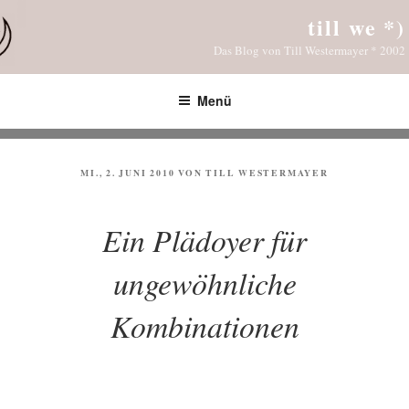
Zum
till we *)
Inhalt
Das Blog von Till Westermayer * 2002
springen
Menü
VERÖFFENTLICHT
MI., 2. JUNI 2010
VON
TILL WESTERMAYER
AM
Ein Plädoyer für
ungewöhnliche
Kombinationen