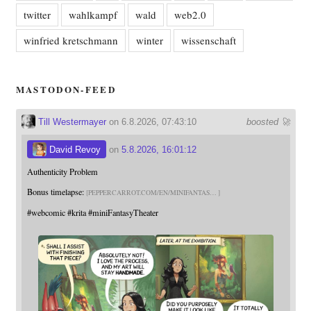
twitter
wahlkampf
wald
web2.0
winfried kretschmann
winter
wissenschaft
MASTODON-FEED
Till Westermayer
on 6.8.2026, 07:43:10
boosted 🚀
David Revoy
on
5.8.2026, 16:01:12
Authenticity Problem
Bonus timelapse:
PEPPERCARROT.COM/EN/MINIFANTAS
#
webcomic
#
krita
#
miniFantasyTheater