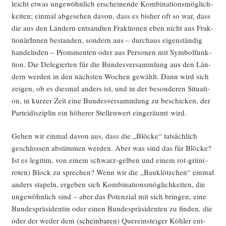
leicht etwas unge­wöhn­lich erschei­nen­de Kom­bi­na­ti­ons­mög­lich­
kei­ten; ein­mal abge­se­hen davon, dass es bis­her oft so war, dass
die aus den Län­dern ent­sand­ten Frak­tio­nen eben nicht aus Frak­
tio­nä­rIn­nen bestan­den, son­dern aus – durch­aus eigen­stän­dig
han­deln­den – Pro­mi­nen­ten oder aus Per­so­nen mit Sym­bol­funk­
ti­on. Die Dele­gier­ten für die Bun­des­ver­samm­lung aus den Län­
dern wer­den in den nächs­ten Wochen gewählt. Dann wird sich
zei­gen, ob es dies­mal anders ist, und in der beson­de­ren Situa­ti­
on, in kur­zer Zeit eine Bun­des­ver­samm­lung zu beschi­cken, der
Par­tei­dis­zi­plin ein höhe­rer Stel­len­wert ein­ge­räumt wird.
Gehen wir ein­mal davon aus, dass die „Blö­cke“ tat­säch­lich
geschlos­sen abstim­men wer­den. Aber was sind das für Blö­cke?
Ist es legi­tim, von einem schwarz-gel­ben und einem rot-grün(-
roten) Block zu spre­chen? Wenn wir die „Bau­klötz­chen“ ein­mal
anders sta­peln, erge­ben sich Kom­bi­na­ti­ons­mög­lich­kei­ten, die
unge­wöhn­lich sind – aber das Poten­zi­al mit sich brin­gen, eine
Bun­des­prä­si­den­tin oder einen Bun­des­prä­si­den­ten zu fin­den, die
oder der weder dem (
schein­ba­ren
) Quer­ein­stei­ger Köh­ler ent­