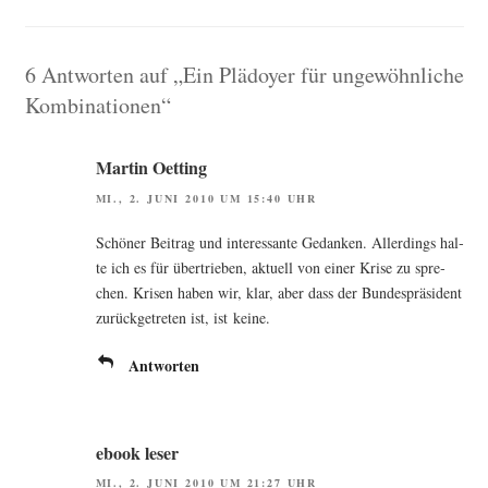
6 Antworten auf „Ein Plädoyer für ungewöhnliche
Kombinationen“
Martin Oetting
MI., 2. JUNI 2010 UM 15:40 UHR
Schö­ner Bei­trag und inter­es­san­te Gedan­ken. Aller­dings hal­
te ich es für über­trie­ben, aktu­ell von einer Kri­se zu spre­
chen. Kri­sen haben wir, klar, aber dass der Bun­des­prä­si­dent
zurück­ge­tre­ten ist, ist keine.
Antworten
ebook leser
MI., 2. JUNI 2010 UM 21:27 UHR