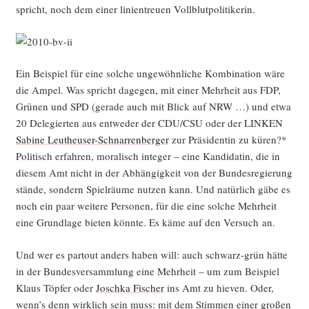
spricht, noch dem einer lini­en­treu­en Vollblutpolitikerin.
Ein Bei­spiel für eine sol­che unge­wöhn­li­che Kom­bi­na­ti­on wäre
die Ampel. Was spricht dage­gen, mit einer Mehr­heit aus FDP,
Grü­nen und SPD (gera­de auch mit Blick auf NRW …) und etwa
20 Dele­gier­ten aus ent­we­der der CDU/CSU oder der LINKEN
Sabi­ne Leu­theu­ser-Schnar­ren­ber­ger
zur Prä­si­den­tin zu küren?*
Poli­tisch erfah­ren, mora­lisch inte­ger – eine Kan­di­da­tin, die in
die­sem Amt nicht in der Abhän­gig­keit von der Bun­des­re­gie­rung
stän­de, son­dern Spiel­räu­me nut­zen kann. Und natür­lich gäbe es
noch ein paar wei­te­re Per­so­nen, für die eine sol­che Mehr­heit
eine Grund­la­ge bie­ten könn­te. Es käme auf den Ver­such an.
Und wer es par­tout anders haben will: auch schwarz-grün hät­te
in der Bun­des­ver­samm­lung eine Mehr­heit – um zum Bei­spiel
Klaus Töp­fer oder
Josch­ka Fischer
ins Amt zu hie­ven. Oder,
wenn’s denn wirk­lich sein muss: mit dem Stim­men einer gro­ßen