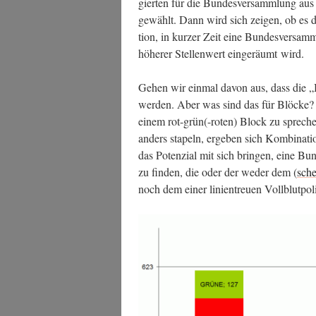
gier­ten für die Bun­des­ver­samm­lung a
gewählt. Dann wird sich zei­gen, ob es di
ti­on, in kur­zer Zeit eine Bun­des­ver­samm­
höhe­rer Stel­len­wert ein­ge­räumt wird.
Gehen wir ein­mal davon aus, dass die „Bl
wer­den. Aber was sind das für Blö­cke? 
einem rot-grün(-roten) Block zu spre­ch
anders sta­peln, erge­ben sich Kom­bi­na­ti
das Poten­zi­al mit sich brin­gen, eine Bun­d
zu fin­den, die oder der weder dem (
sche
noch dem einer lini­en­treu­en Vollblutpoli