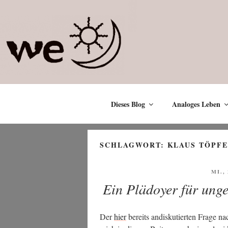
Zum
Inhalt
springen
Dieses Blog
Analoges Leben
SCHLAGWORT:
KLAUS TÖPF
VER
MI.,
AM
Ein Plädoyer für ung
Der
hier
bereits andis­ku­tier­ten Fra­ge 