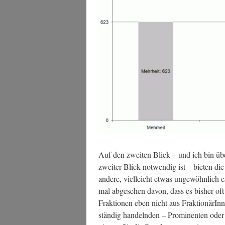
Auf den zwei­ten Blick – und ich bin üb
zwei­ter Blick not­wen­dig ist – bie­ten di
ande­re, viel­leicht etwas unge­wöhn­lich er
mal abge­se­hen davon, dass es bis­her oft
Frak­tio­nen eben nicht aus Frak­tio­nä­rIn
stän­dig han­deln­den – Pro­mi­nen­ten oder