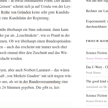
men – in etwas ernst­haf­te­rer Form. Der aktu­el­
was das hier eig
 Krei­sen“ scheint sich ja auf Ursu­la von der Ley­
Rechner zur La
n
Rei­he von Grün­den
kei­ne sehr gute Kan­di­da­
e eine Kan­di­da­tin der Regierung.
Experimentell:
durchsuchbarer
n­tIn über­haupt ein Sinn zukommt, dann kann
der gar als „Leucht­ra­ke­te“, wie es Prantl in der
e­nen. Ob wir über­haupt einen Bun­des­prä­si­den­
FRISCH KO
­chen – auch das erscheint mir immer noch eher
h noch ein­mal über den Zuschnitt und das Wir­
Science Fiction
­ge­dacht werden.
Science Fiction un
Das C-Wort - C
ey­en, aber auch Nor­bert Lam­mert – das wären
Frank Hamm
chaft „von Mer­kels Gna­den“ mit sich tra­gen wür­
The good kind o
o aus, als sei
in der Bun­des­ver­samm­lung
eine
s 24 Stim­men gege­ben. Die gibt es, kei­
Aufschrieb zur Me.
Science Fiction
Science Fiction im