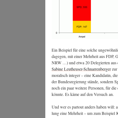
Ein Bei­spiel für eine sol­che unge­wöhn­l
dage­gen, mit einer Mehr­heit aus FDP, 
NRW …) und etwa 20 Dele­gier­ten au
Sabi­ne Leu­theu­ser-Schnar­ren­ber­ger
zur 
mora­lisch inte­ger – eine Kan­di­da­tin, d
der Bun­des­re­gie­rung stän­de, son­dern 
noch ein paar wei­te­re Per­so­nen, für die
könn­te. Es käme auf den Ver­such an.
Und wer es par­tout anders haben will: a
lung eine Mehr­heit – um zum Bei­spiel 