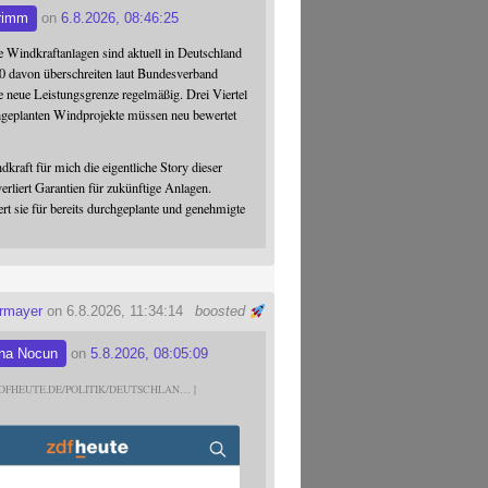
rimm
on
6.8.2026, 08:46:25
 Windkraftanlagen sind aktuell in Deutschland
0 davon überschreiten laut Bundesverband
 neue Leistungsgrenze regelmäßig. Drei Viertel
hgeplanten Windprojekte müssen neu bewertet
dkraft für mich die eigentliche Story dieser
verliert Garantien für zukünftige Anlagen.
ert sie für bereits durchgeplante und genehmigte
ermayer
on 6.8.2026, 11:34:14
boosted
na Nocun
on
5.8.2026, 08:05:09
DFHEUTE.DE/POLITIK/DEUTSCHLAN