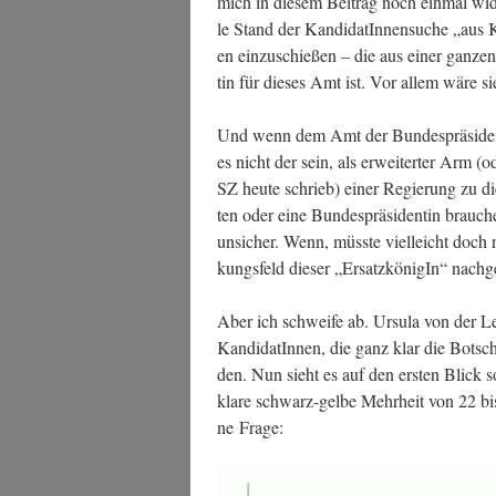
mich in die­sem Bei­trag noch ein­mal wid­
le Stand der Kan­di­da­tIn­nen­su­che „aus
en ein­zu­schie­ßen – die aus einer gan­ze
tin für die­ses Amt ist. Vor allem wäre si
Und wenn dem Amt der Bun­des­prä­si­de
es nicht der sein, als erwei­ter­ter Arm (o
SZ heu­te schrieb) einer Regie­rung zu di
ten oder eine Bun­des­prä­si­den­tin brau
unsi­cher. Wenn, müss­te viel­leicht doc
kungs­feld die­ser „Ersatz­kö­ni­gIn“ nach
Aber ich schwei­fe ab. Ursu­la von der L
Kan­di­da­tIn­nen, die ganz klar die Bot­s
den. Nun sieht es auf den ers­ten Blick s
kla­re schwarz-gel­be Mehr­heit von 22 bi
ne Frage: