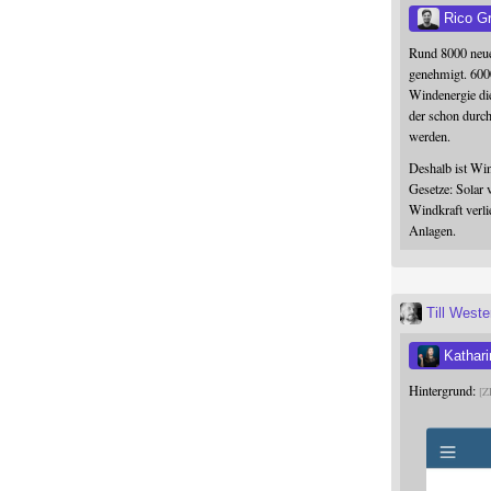
Rico G
Rund 8000 neue
genehmigt. 600
Windenergie die
der schon durc
werden.
Deshalb ist Win
Gesetze: Solar 
Windkraft verli
Anlagen.
Till West
Kathari
Hintergrund:
Z