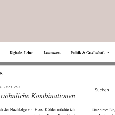
Digitales Leben
Lesenswert
Politik & Gesellschaft
ER
Suche
ÖFFENTLICHT
 2. JUNI 2010
nach:
ewöhnliche Kombinationen
nach der Nach­fol­ge von Horst Köh­ler möch­te ich
Über dieses Blo