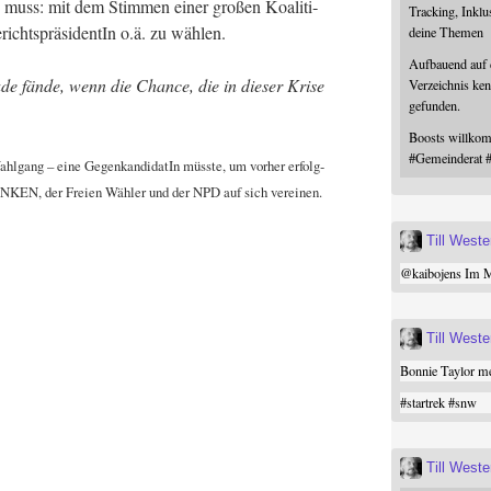
n muss: mit dem Stim­men einer gro­ßen Koali­ti­
Tracking, Inklu
­richts­prä­si­den­tIn o.ä. zu wählen.
deine Themen
Aufbauend auf
de fän­de, wenn die Chan­ce, die in die­ser Kri­se
Verzeichnis ken
gefunden.
Boosts willk
#
Gemeinderat
Wahl­gang – eine Gegen­kan­di­da­tIn müss­te, um vor­her erfolg­
NKEN, der Frei­en Wäh­ler und der NPD auf sich vereinen.
Till West
@
kaibojens
Im Mi
Till West
Bonnie Taylor me
#
startrek
#
snw
Till West