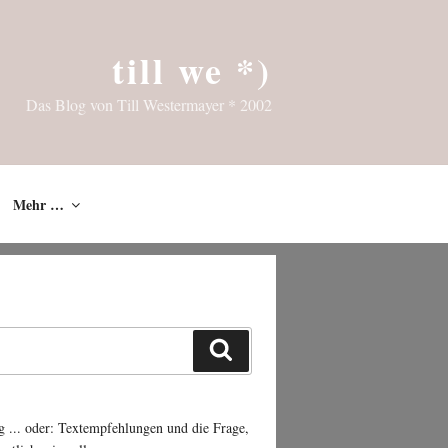
till we *)
Das Blog von Till Westermayer * 2002
Mehr …
Suchen
g ... oder: Textempfehlungen und die Frage,