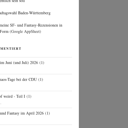
entlich sein soll
ndtagswahl Baden-Württemberg
 meine SF- und Fantasy-Rezensionen in
 Form
(Google AppSheet)
MMENTIERT
 im Juni (und Juli) 2026
(
1
)
d
haos-Tage bei der CDU
(
1
)
f weird - Teil I
(
1
)
..
 und Fantasy im April 2026
(
1
)