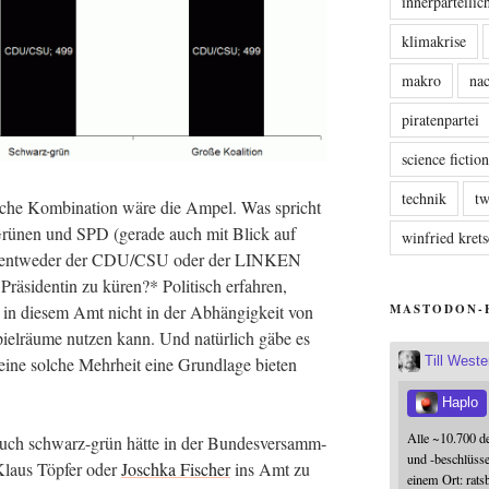
innerparteili
klimakrise
makro
nac
piratenpartei
science fictio
technik
tw
i­che Kom­bi­na­ti­on wäre die Ampel. Was spricht
Grü­nen und SPD (gera­de auch mit Blick auf
winfried kre
s ent­we­der der CDU/CSU oder der LINKEN
Prä­si­den­tin zu küren?* Poli­tisch erfah­ren,
ie in die­sem Amt nicht in der Abhän­gig­keit von
MASTODON-
Spiel­räu­me nut­zen kann. Und natür­lich gäbe es
 eine sol­che Mehr­heit eine Grund­la­ge bie­ten
Till West
Haplo
Alle ~10.700 d
uch schwarz-grün hät­te in der Bun­des­ver­samm­
und -beschlüss
Klaus Töp­fer oder
Josch­ka Fischer
ins Amt zu
einem Ort: rats