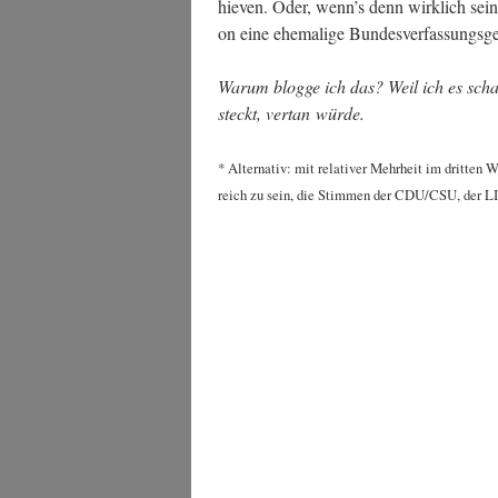
hie­ven. Oder, wenn’s denn wirk­lich sei
on eine ehe­ma­li­ge Bun­des­ver­fas­sungs­ge
War­um blog­ge ich das? Weil ich es scha­
steckt, ver­tan würde.
* Alter­na­tiv: mit rela­ti­ver Mehr­heit im drit­ten 
reich zu sein, die Stim­men der CDU/CSU, der LI