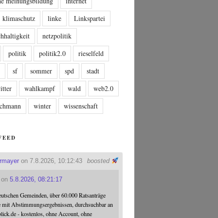
che meinungsbildung
internet
klimaschutz
linke
Linkspartei
hhaltigkeit
netzpolitik
politik
politik2.0
rieselfeld
n
sf
sommer
spd
stadt
itter
wahlkampf
wald
web2.0
tschmann
winter
wissenschaft
FEED
ermayer
on 7.8.2026, 10:12:43
boosted
on
5.8.2026, 08:21:17
eutschen Gemeinden, über 60.000 Ratsanträge
e mit Abstimmungsergebnissen, durchsuchbar an
blick.de - kostenlos, ohne Account, ohne