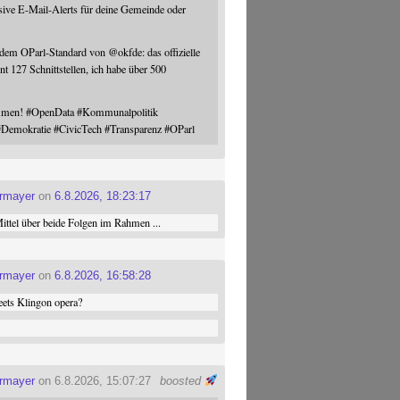
sive E-Mail-Alerts für deine Gemeinde oder
 dem OParl-Standard von
@
okfde
: das offizielle
nt 127 Schnittstellen, ich habe über 500
ommen!
#
OpenData
#
Kommunalpolitik
#
Demokratie
#
CivicTech
#
Transparenz
#
OParl
ermayer
on
6.8.2026, 18:23:17
ttel über beide Folgen im Rahmen ...
ermayer
on
6.8.2026, 16:58:28
ets Klingon opera?
ermayer
on 6.8.2026, 15:07:27
boosted