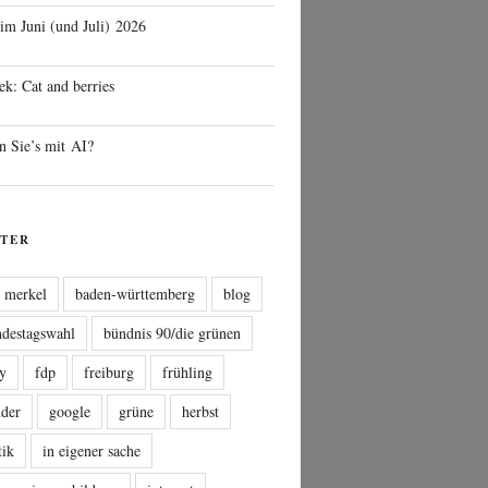
 im Juni (und Juli) 2026
ek: Cat and berries
n Sie’s mit AI?
TER
a merkel
baden-württemberg
blog
ndestagswahl
bündnis 90/die grünen
sy
fdp
freiburg
frühling
nder
google
grüne
herbst
tik
in eigener sache