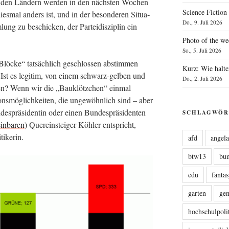
us den Län­dern wer­den in den nächs­ten Wochen
Science Fiction
es­mal anders ist, und in der beson­de­ren Situa­
Do., 9. Juli 2026
lung zu beschi­cken, der Par­tei­dis­zi­plin ein
Photo of the we
So., 5. Juli 2026
ö­cke“ tat­säch­lich geschlos­sen abstim­men
Kurz: Wie halte
Ist es legi­tim, von einem schwarz-gel­ben und
Do., 2. Juli 2026
en? Wenn wir die „Bau­klötz­chen“ ein­mal
­ons­mög­lich­kei­ten, die unge­wöhn­lich sind – aber
es­prä­si­den­tin oder einen Bun­des­prä­si­den­ten
SCHLAGWÖR
in­ba­ren
) Quer­ein­stei­ger Köh­ler ent­spricht,
tikerin.
afd
angel
btw13
bu
cdu
fanta
garten
ge
hochschulpoli