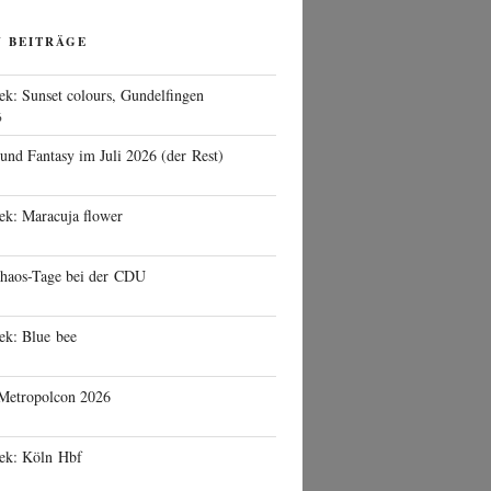
N BEITRÄGE
ek: Sunset colours, Gundelfingen
6
 und Fantasy im Juli 2026 (der Rest)
ek: Maracuja flower
haos-Tage bei der CDU
ek: Blue bee
 Metropolcon 2026
eek: Köln Hbf