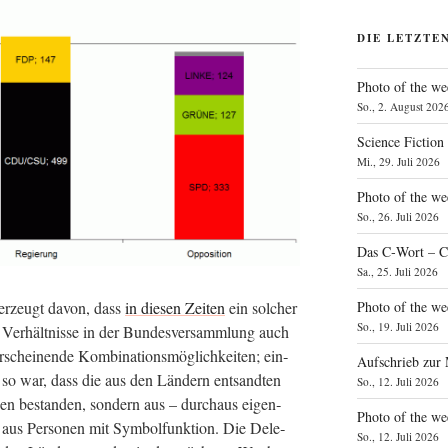
DIE LETZTE
Photo of the we
So., 2. August 202
Science Fiction
Mi., 29. Juli 2026
Photo of the we
So., 26. Juli 2026
Das C‑Wort – C
Sa., 25. Juli 2026
er­zeugt davon, dass
in die­sen Zei­ten
ein sol­cher
Photo of the we
So., 19. Juli 2026
e Ver­hält­nis­se in der Bun­des­ver­samm­lung auch
schei­nen­de Kom­bi­na­ti­ons­mög­lich­kei­ten; ein­
Aufschrieb zur
 so war, dass die aus den Län­dern ent­sand­ten
So., 12. Juli 2026
­nen bestan­den, son­dern aus – durch­aus eigen­
Photo of the w
 aus Per­so­nen mit Sym­bol­funk­ti­on. Die Dele­
So., 12. Juli 2026