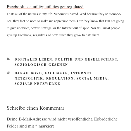
Face­book is a uti­li­ty; uti­li­ties get regu­la­ted
I hate all of the uti­li­ties in my life. Veno­mous hat­red. And becau­se they’re mono­po­
lies, they feel no need to make me app­re­cia­te them. Cuz they know that I’m not going
to give up water, power, sewa­ge, or the Inter­net out of spi­te. Nor will most peo­p­le
give up Face­book, regard­less of how much they grow to hate them.
KATEGORIEN
DIGITALES LEBEN
,
POLITIK UND GESELLSCHAFT
,
SOZIOLOGISCH GESEHEN
SCHLAGWÖRTER
DANAH BOYD
,
FACEBOOK
,
INTERNET
,
NETZPOLITIK
,
REGULATION
,
SOCIAL MEDIA
,
SOZIALE NETZWERKE
Schreibe einen Kommentar
Deine E-Mail-Adresse wird nicht veröffentlicht.
Erforderliche
Felder sind mit
*
markiert