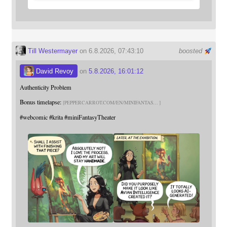
Till Westermayer
on 6.8.2026, 07:43:10
boosted
David Revoy
on
5.8.2026, 16:01:12
Authenticity Problem
Bonus timelapse:
PEPPERCARROT.COM/EN/MINIFANTAS
#
webcomic
#
krita
#
miniFantasyTheater