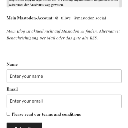
wäre vmtl. der Anschluss weg gewesen..
Mein Mast­o­don-Account:
@_tillwe_@mastodon.social
Mein Blog ist aktu­ell nicht auf Mast­o­don zu fin­den. Alter­na­ti­ve:
Benach­rich­ti­gung per Mail oder das gute alte
RSS
.
Name
Email
Please read our
terms and conditions