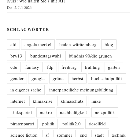
Kurz: Wie halten Sie’s mit AI?
Do., 2. Juli 2026
SCHLAGWÖRTER
afd
angela merkel
baden-württemberg
blog
btw13
bundestagswahl
bündnis 90/die grünen
cdu
fantasy
fdp
freiburg
frühling
garten
gender
google
grüne
herbst
hochschulpolitik
in eigener sache
innerparteiliche meinungsbildung
internet
klimakrise
klimaschutz
linke
Linkspartei
makro
nachhaltigkeit
netzpolitik
piratenpartei
politik
politik2.0
rieselfeld
science fiction
sf
sommer
spd
stadt
technik