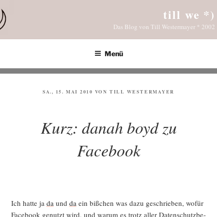
Zum
till we *)
Inhalt
Das Blog von Till Westermayer * 2002
springen
Menü
VERÖFFENTLICHT
SA., 15. MAI 2010
VON
TILL WESTERMAYER
AM
Kurz: danah boyd zu
Facebook
Ich hat­te ja
da
und
da
ein biß­chen was dazu geschrie­ben, wofür
Face­book genutzt wird, und war­um es trotz aller Daten­schutz­be­