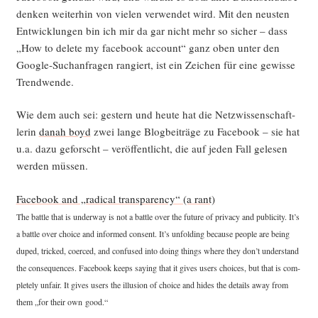
den­ken wei­ter­hin von vie­len ver­wen­det wird. Mit den neus­ten
Ent­wick­lun­gen bin ich mir da gar nicht mehr so sicher – dass
„How to dele­te my face­book account“ ganz oben unter den
Goog­le-Such­an­fra­gen ran­giert, ist ein Zei­chen für eine gewis­se
Trendwende.
Wie dem auch sei: ges­tern und heu­te hat die Netz­wis­sen­schaft­
le­rin
danah boyd
zwei lan­ge Blog­bei­trä­ge zu Face­book – sie hat
u.a. dazu geforscht – ver­öf­fent­licht, die auf jeden Fall gele­sen
wer­den müssen.
Face­book and „radi­cal trans­pa­ren­cy“ (a rant)
The batt­le that is under­way is not a batt­le over the future of pri­va­cy and publi­ci­ty. It’s
a batt­le over choice and infor­med con­sent. It’s unfol­ding becau­se peo­p­le are being
duped, tri­cked, coer­ced, and con­fu­sed into doing things whe­re they don’t under­stand
the con­se­quen­ces. Face­book keeps say­ing that it gives users choices, but that is com­
ple­te­ly unfair. It gives users the illu­si­on of choice and hides the details away from
them „for their own good.“