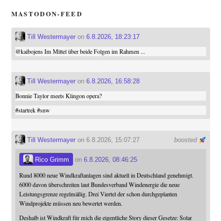
MASTODON-FEED
Till Westermayer
on
6.8.2026, 18:23:17
@
kaibojens
Im Mittel über beide Folgen im Rahmen ...
Till Westermayer
on
6.8.2026, 16:58:28
Bonnie Taylor meets Klingon opera?
#
startrek
#
snw
Till Westermayer
on 6.8.2026, 15:07:27
boosted
Rico Grimm
on
6.8.2026, 08:46:25
Rund 8000 neue Windkraftanlagen sind aktuell in Deutschland genehmigt.
6000 davon überschreiten laut Bundesverband Windenergie die neue
Leistungsgrenze regelmäßig. Drei Viertel der schon durchgeplanten
Windprojekte müssen neu bewertet werden.
Deshalb ist Windkraft für mich die eigentliche Story dieser Gesetze: Solar