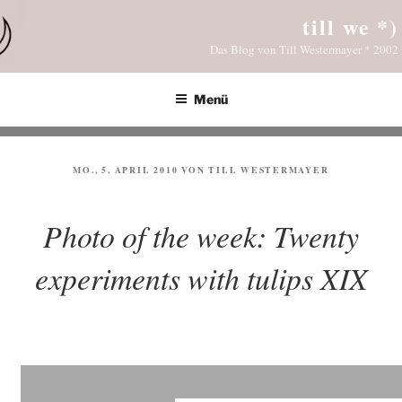
Zum
till we *)
Inhalt
Das Blog von Till Westermayer * 2002
springen
Menü
VERÖFFENTLICHT
MO., 5. APRIL 2010
VON
TILL WESTERMAYER
AM
Photo of the week: Twenty
experiments with tulips XIX