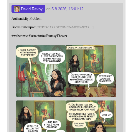
David Revoy
on
5.8.2026, 16:01:12
Authenticity Problem
Bonus timelapse:
PEPPERCARROT.COM/EN/MINIFANTAS
#
webcomic
#
krita
#
miniFantasyTheater