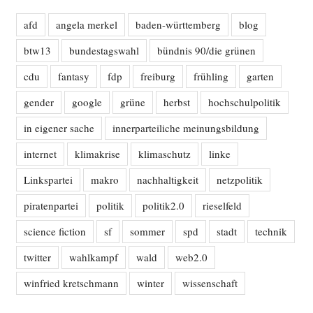
afd
angela merkel
baden-württemberg
blog
btw13
bundestagswahl
bündnis 90/die grünen
cdu
fantasy
fdp
freiburg
frühling
garten
gender
google
grüne
herbst
hochschulpolitik
in eigener sache
innerparteiliche meinungsbildung
internet
klimakrise
klimaschutz
linke
Linkspartei
makro
nachhaltigkeit
netzpolitik
piratenpartei
politik
politik2.0
rieselfeld
science fiction
sf
sommer
spd
stadt
technik
twitter
wahlkampf
wald
web2.0
winfried kretschmann
winter
wissenschaft