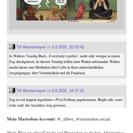
Till Westermayer
on
5.8.2026, 20:03:42
Jo Waltons Venedig-Buch - Everybody's perfect - mehr oder weniger in einem
Zug durchgelesen. In diesem Venedig treffen neun Welten aufeinander. Walton
macht daraus eine Meditation über Liebe in ihren unterschiedlichen
Ausprägungen, über Verletzlichkeit und die Pandemie.
Till Westermayer
on
5.8.2026, 18:37:15
Zug ist mit doppelt ärgerlichen +59 in Freiburg angekommen. Bright side: sonst
wäre vmtl. der Anschluss weg gewesen..
Mein Mast­o­don-Account:
@_tillwe_@mastodon.social
Mein Blog ist aktu­ell nicht auf Mast­o­don zu fin­den. Alter­na­ti­ve: