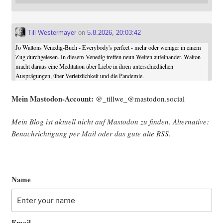
Till Westermayer
on
5.8.2026, 20:03:42
Jo Waltons Venedig-Buch - Everybody's perfect - mehr oder weniger in einem
Zug durchgelesen. In diesem Venedig treffen neun Welten aufeinander. Walton
macht daraus eine Meditation über Liebe in ihren unterschiedlichen
Ausprägungen, über Verletzlichkeit und die Pandemie.
Mein Mast­o­don-Account:
@_tillwe_@mastodon.social
Mein Blog ist aktu­ell nicht auf Mast­o­don zu fin­den. Alter­na­ti­ve:
Benach­rich­ti­gung per Mail oder das gute alte
RSS
.
Name
Email