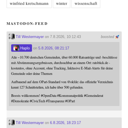
winfried kretschmann
winter
wissenschaft
MASTODON-FEED
Till Westermayer
on 7.8.2026, 10:12:43
boosted
Haplo
on
5.8.2026, 08:21:17
Alle ~10.700 deutschen Gemeinden, über 60.000 Ratsanträge und -beschlüsse
mit Abstimmungsergebnissen, durchsuchbar an einem Ort: ratsblick.de -
kostenlos, ohne Account, ohne Tracking, Inklusive E-Mail-Alerts für deine
Gemeinde oder deine Themen
Aufbauend auf dem OParl-Standard von
@
okfde
: das offizielle Verzeichnis
kennt 127 Schnittstellen, ich habe über 500 gefunden.
Boosts willkommen!
#
OpenData
#
Kommunalpolitik
#
Gemeinderat
#
Demokratie
#
CivicTech
#
Transparenz
#
OParl
Till Westermayer
on
6.8.2026, 18:23:17