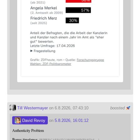
Till Westermayer
on 6.8.2026, 07:43:10
boosted
David Revoy
on
5.8.2026, 16:01:12
Authenticity Problem
Bonus timelapse:
PEPPERCARROT.COM/EN/MINIFANTAS