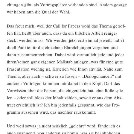
chun­gen gibt, als Vor­trags­plät­ze vor­han­den sind. Anders gesagt:
wir haben nun die Qual der Wahl.
Das freut mich, weil der Call for Papers wohl das The­ma getrof­
fen hat, heißt aber auch, dass da ein biß­chen Arbeit rein­ge­
steckt wer­den muss. Wir wer­den jetzt erst ein­mal jeweils indi­vi­
du­ell Punk­te für die ein­zel­nen Ein­rei­chun­gen ver­ge­ben und
dann zusam­men­rech­nen. Dabei wird ver­mut­lich jede und jeder
ihren/seinen ganz eige­nen Maß­stab anle­gen, was für eine gute
Prä­sen­ta­ti­on wich­tig ist. Kri­te­ri­en wie Inno­va­ti­vi­tät, Nähe zum
The­ma, aber auch – schwer zu fas­sen – „Dia­log­chan­cen“ mit
ande­ren Vor­trä­gen kom­men mir dabei in den Kopf. Darf das
Vor­wis­sen über die Per­son, die ein­ge­reicht hat, eine Rol­le spie­
len – oder soll bloss der Inhalt zäh­len, soweit er aus dem Abs­
tract ersicht­lich ist? Ich bin jeden­falls gespannt, wie das Pro­
gramm aus­se­hen wird, das nach­her rauskommt.
Und weil sowas ja nicht wirk­lich „gelehrt“ wird, fän­de ich es
auch span­nend, von ande­ren zu hören, was sie bei ähn­li­chen