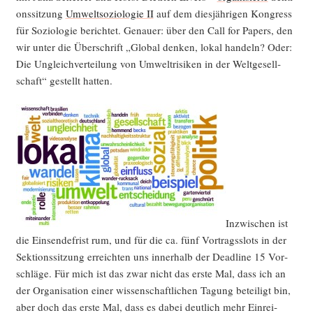
ons­sit­zung
Umwelt­so­zio­lo­gie II
auf dem dies­jäh­ri­gen Kon­gress
für Sozio­lo­gie berich­tet. Genau­er: über den Call for Papers, den
wir unter die Über­schrift „Glo­bal den­ken, lokal han­deln? Oder:
Die Ungleich­ver­tei­lung von Umwelt­ri­si­ken in der Welt­ge­sell­
schaft“ gestellt hatten.
Inzwi­schen ist
die Ein­sen­de­frist rum, und für die ca. fünf Vor­trags­slots in der
Sek­ti­ons­sit­zung erreich­ten uns inner­halb der Dead­line 15 Vor­
schlä­ge. Für mich ist das zwar nicht das ers­te Mal, dass ich an
der Orga­ni­sa­ti­on einer wis­sen­schaft­li­chen Tagung betei­ligt bin,
aber doch das ers­te Mal, dass es dabei deut­lich mehr Ein­rei­