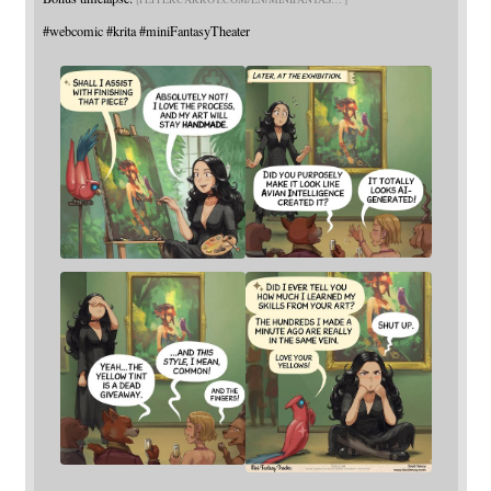
#
webcomic
#
krita
#
miniFantasyTheater