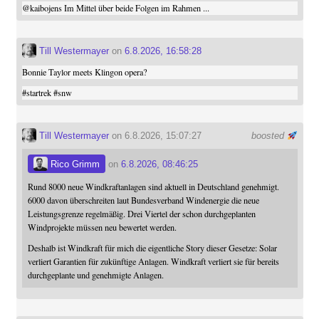
@
kaibojens
Im Mittel über beide Folgen im Rahmen ...
Till Westermayer
on
6.8.2026, 16:58:28
Bonnie Taylor meets Klingon opera?
#
startrek
#
snw
Till Westermayer
on 6.8.2026, 15:07:27
boosted
Rico Grimm
on
6.8.2026, 08:46:25
Rund 8000 neue Windkraftanlagen sind aktuell in Deutschland genehmigt.
6000 davon überschreiten laut Bundesverband Windenergie die neue
Leistungsgrenze regelmäßig. Drei Viertel der schon durchgeplanten
Windprojekte müssen neu bewertet werden.
Deshalb ist Windkraft für mich die eigentliche Story dieser Gesetze: Solar
verliert Garantien für zukünftige Anlagen. Windkraft verliert sie für bereits
durchgeplante und genehmigte Anlagen.