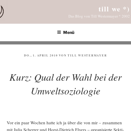
Zum
till we *)
Inhalt
Das Blog von Till Westermayer * 2002
springen
Menü
VERÖFFENTLICHT
DO., 1. APRIL 2010
VON
TILL WESTERMAYER
AM
Kurz: Qual der Wahl bei der
Umweltsoziologie
Vor ein paar Wochen hat­te ich ja über die von mir – zusam­men
mit Julia Scher­rer und Horst-Diet­rich Elvers –
orga­ni­sier­te
Sek­ti­