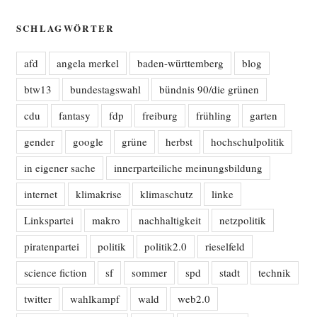
SCHLAGWÖRTER
afd
angela merkel
baden-württemberg
blog
btw13
bundestagswahl
bündnis 90/die grünen
cdu
fantasy
fdp
freiburg
frühling
garten
gender
google
grüne
herbst
hochschulpolitik
in eigener sache
innerparteiliche meinungsbildung
internet
klimakrise
klimaschutz
linke
Linkspartei
makro
nachhaltigkeit
netzpolitik
piratenpartei
politik
politik2.0
rieselfeld
science fiction
sf
sommer
spd
stadt
technik
twitter
wahlkampf
wald
web2.0