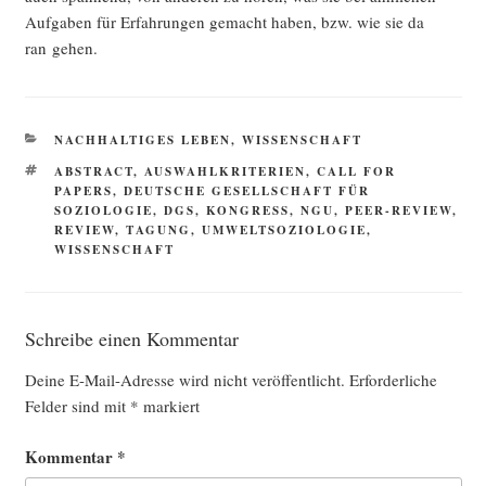
Auf­ga­ben für Erfah­run­gen gemacht haben, bzw. wie sie da
ran gehen.
KATEGORIEN
NACHHALTIGES LEBEN
,
WISSENSCHAFT
SCHLAGWÖRTER
ABSTRACT
,
AUSWAHLKRITERIEN
,
CALL FOR
PAPERS
,
DEUTSCHE GESELLSCHAFT FÜR
SOZIOLOGIE
,
DGS
,
KONGRESS
,
NGU
,
PEER-REVIEW
,
REVIEW
,
TAGUNG
,
UMWELTSOZIOLOGIE
,
WISSENSCHAFT
Schreibe einen Kommentar
Deine E-Mail-Adresse wird nicht veröffentlicht.
Erforderliche
Felder sind mit
*
markiert
Kommentar
*