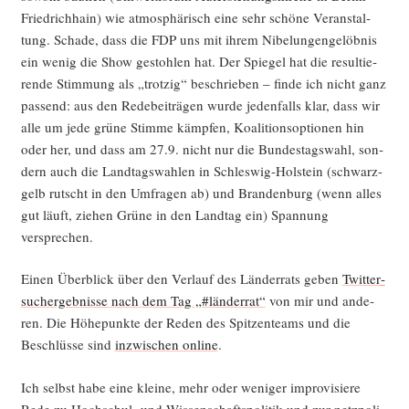
Fried­rich­hain) wie atmo­sphä­risch eine sehr schö­ne Ver­an­stal­
tung. Scha­de, dass die FDP uns mit ihrem Nibe­lun­gen­ge­löb­nis
ein wenig die Show gestoh­len hat. Der Spie­gel hat die resul­tie­
ren­de Stim­mung als „trot­zig“ beschrie­ben – fin­de ich nicht ganz
pas­send: aus den Rede­bei­trä­gen wur­de jeden­falls klar, dass wir
alle um jede grü­ne Stim­me kämp­fen, Koali­ti­ons­op­tio­nen hin
oder her, und dass am 27.9. nicht nur die Bun­des­tags­wahl, son­
dern auch die Land­tags­wah­len in Schles­wig-Hol­stein (schwarz-
gelb rutscht in den Umfra­gen ab) und Bran­den­burg (wenn alles
gut läuft, zie­hen Grü­ne in den Land­tag ein) Span­nung
versprechen.
Einen Über­blick über den Ver­lauf des Län­der­rats geben
Twit­ter­
such­er­geb­nis­se nach dem Tag „#län­der­rat“
von mir und ande­
ren. Die Höhe­punk­te der Reden des Spit­zen­teams und die
Beschlüs­se sind
inzwi­schen online
.
Ich selbst habe eine klei­ne, mehr oder weni­ger impro­vi­sie­re
Rede zu Hoch­schul- und Wis­sen­schafts­po­li­tik und zur netz­po­li­