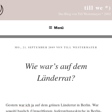
Zum
till we *)
Inhalt
Das Blog von Till Westermayer * 2002
springen
Menü
VERÖFFENTLICHT
MO., 21. SEPTEMBER 2009
VON
TILL WESTERMAYER
AM
Wie war’s auf dem
Länderrat?
Ges­tern
war ich ja
auf dem grü­nen Län­der­rat in Ber­lin. War
sowohl bau­lich (Umwelt­fo­rum Auf­er­ste­hungs­kir­che in Ber­lin-