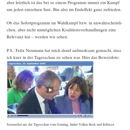
aber letzt­lich ist das bei so einem Pro­gramm immer ein Kampf
um jeden ein­zel­nen Satz. Bin also im End­ef­fekt ganz zufrieden.
Ob das Sofort­pro­gramm im Wahl­kampf bzw. in unwahr­schein­li­
chen, aber nicht unmög­li­chen Koali­ti­ons­ver­hand­lun­gen eine
Rele­vanz hat – wer­den wir sehen.
P.S.: Felix Neu­mann hat mich drauf auf­merk­sam gemacht, dass
ich kurz in der Tages­schau zu sehen war. Hier das Beweisfoto:
Screen­shot aus der Tages­schau vom Sonn­tag, hin­ter Vol­ker Beck und Rebec­ca