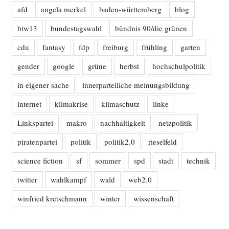
afd
angela merkel
baden-württemberg
blog
btw13
bundestagswahl
bündnis 90/die grünen
cdu
fantasy
fdp
freiburg
frühling
garten
gender
google
grüne
herbst
hochschulpolitik
in eigener sache
innerparteiliche meinungsbildung
internet
klimakrise
klimaschutz
linke
Linkspartei
makro
nachhaltigkeit
netzpolitik
piratenpartei
politik
politik2.0
rieselfeld
science fiction
sf
sommer
spd
stadt
technik
twitter
wahlkampf
wald
web2.0
winfried kretschmann
winter
wissenschaft