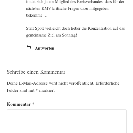
fin­det sich ja ein Mit­glied des Kreis­ver­ban­des, dass für der
nächs­ten KMV kri­ti­sche Fra­gen dazu mit­ge­ge­ben
bekommt …
Statt Spott viel­leicht doch lie­ber die Kon­zen­tra­ti­on auf das
gemein­sa­me Ziel am Sonntag!
Antworten
Schreibe einen Kommentar
Deine E-Mail-Adresse wird nicht veröffentlicht.
Erforderliche
Felder sind mit
*
markiert
Kommentar
*