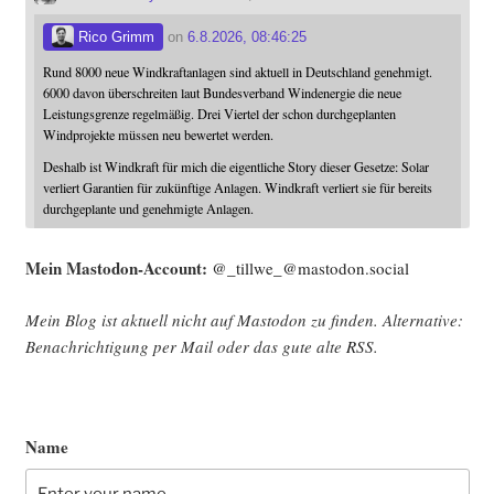
Rico Grimm
on
6.8.2026, 08:46:25
Rund 8000 neue Windkraftanlagen sind aktuell in Deutschland genehmigt.
6000 davon überschreiten laut Bundesverband Windenergie die neue
Leistungsgrenze regelmäßig. Drei Viertel der schon durchgeplanten
Windprojekte müssen neu bewertet werden.
Deshalb ist Windkraft für mich die eigentliche Story dieser Gesetze: Solar
verliert Garantien für zukünftige Anlagen. Windkraft verliert sie für bereits
durchgeplante und genehmigte Anlagen.
Mein Mast­o­don-Account:
@_tillwe_@mastodon.social
Mein Blog ist aktu­ell nicht auf Mast­o­don zu fin­den. Alter­na­ti­ve:
Benach­rich­ti­gung per Mail oder das gute alte
RSS
.
Name