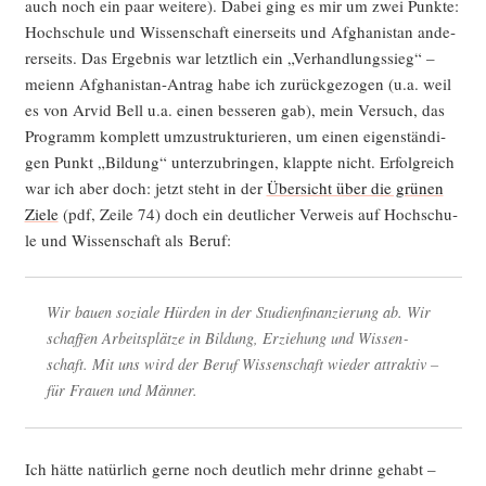
auch noch ein paar wei­te­re). Dabei ging es mir um zwei Punk­te:
Hoch­schu­le und Wis­sen­schaft einer­seits und Afgha­ni­stan ande­
rer­seits. Das Ergeb­nis war letzt­lich ein „Ver­hand­lungs­sieg“ –
mei­enn Afgha­ni­stan-Antrag habe ich zurück­ge­zo­gen (u.a. weil
es von Arvid Bell u.a. einen bes­se­ren gab), mein Ver­such, das
Pro­gramm kom­plett umzu­struk­tu­rie­ren, um einen eigen­stän­di­
gen Punkt „Bil­dung“ unter­zu­brin­gen, klapp­te nicht. Erfolg­reich
war ich aber doch: jetzt steht in der
Über­sicht über die grü­nen
Zie­le
(pdf, Zei­le 74) doch ein deut­li­cher Ver­weis auf Hoch­schu­
le und Wis­sen­schaft als Beruf:
Wir bau­en sozia­le Hür­den in der Stu­di­en­fi­nan­zie­rung ab. Wir
schaf­fen Arbeits­plät­ze in Bil­dung, Erzie­hung und Wis­sen­
schaft. Mit uns wird der Beruf Wis­sen­schaft wie­der attrak­tiv –
für Frau­en und Männer.
Ich hät­te natür­lich ger­ne noch deut­lich mehr drin­ne gehabt –