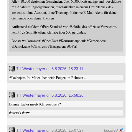
Alle ~10.700 deutschen Gemeinden, über 60.000 Ratsanträge und -beschlüsse
mit Abstimmungsergebnissen, durchsuchbar an einem Ort: ratsblick.de -
kostenlos, ohne Account, ohne Tracking, Inklusive E-Mail-Alerts für deine
Gemeinde oder deine Themen
Aufbauend auf dem OParl-Standard von
@
okfde
: das offizielle Verzeichnis
kennt 127 Schnittstellen, ich habe über 500 gefunden.
Boosts willkommen!
#
OpenData
#
Kommunalpolitik
#
Gemeinderat
#
Demokratie
#
CivicTech
#
Transparenz
#
OParl
Till Westermayer
on
6.8.2026, 18:23:17
@
kaibojens
Im Mittel über beide Folgen im Rahmen ...
Till Westermayer
on
6.8.2026, 16:58:28
Bonnie Taylor meets Klingon opera?
#
startrek
#
snw
Till Westermayer
on 6.8.2026, 15:07:27
boosted