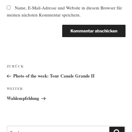
Name, E-Mail-Adresse und Website in diesem Browser für
meinen nächsten Kommentar speichern.
Beitragsnavigation
Vorheriger
ZURÜCK
Beitrag
Photo of the week: Tour Canale Grande II
Nächster
WEITER
Beitrag
Wahlempfehlung
Suche
Such