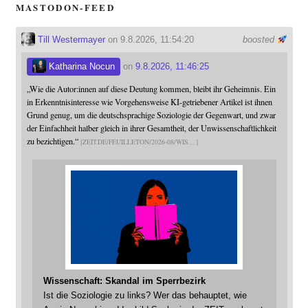
MASTODON-FEED
Till Westermayer
on 9.8.2026, 11:54:20
boosted
Katharina Nocun
on
9.8.2026, 11:46:25
„Wie die Autor:innen auf diese Deutung kommen, bleibt ihr Geheimnis. Ein
in Erkenntnisinteresse wie Vorgehensweise KI-getriebener Artikel ist ihnen
Grund genug, um die deutschsprachige Soziologie der Gegenwart, und zwar
der Einfachheit halber gleich in ihrer Gesamtheit, der Unwissenschaftlichkeit
zu bezichtigen.“
ZEIT.DE/FEUILLETON/2026-08/WIS
Wissenschaft: Skandal im Sperrbezirk
Ist die Soziologie zu links? Wer das behauptet, wie