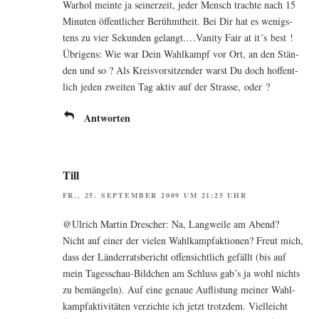
War­hol mein­te ja sei­ner­zeit, jeder Mensch trach­te nach 15
Minu­ten öffent­li­cher Berühmt­heit. Bei Dir hat es wenigs­
tens zu vier Sekun­den gelangt.…Vanity Fair at it´s best !
Übri­gens: Wie war Dein Wahl­kampf vor Ort, an den Stän­
den und so ? Als Kreis­vor­sit­zen­der warst Du doch hof­fent­
lich jeden zwei­ten Tag aktiv auf der Stras­se, oder ?
Antworten
Till
FR., 25. SEPTEMBER 2009 UM 21:25 UHR
@Ulrich Mar­tin Dre­scher: Na, Lang­wei­le am Abend?
Nicht auf einer der vie­len Wahl­kampf­ak­tio­nen? Freut mich,
dass der Län­der­rats­be­richt offen­sicht­lich gefällt (bis auf
mein Tages­schau-Bild­chen am Schluss gab’s ja wohl nichts
zu bemän­geln). Auf eine genaue Auf­lis­tung mei­ner Wahl­
kampf­ak­ti­vi­tä­ten ver­zich­te ich jetzt trotz­dem. Viel­leicht