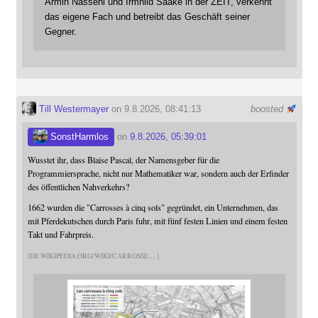
Armin Nassehi und Irmhild Saake in der ZEIT, verkennt
das eigene Fach und betreibt das Geschäft seiner
Gegner.
Till Westermayer
on 9.8.2026, 08:41:13
boosted
SonstHarmlos
on
9.8.2026, 05:39:01
Wusstet ihr, dass Blaise Pascal, der Namensgeber für die
Programmiersprache, nicht nur Mathematiker war, sondern auch der Erfinder
des öffentlichen Nahverkehrs?
1662 wurden die "Carrosses à cinq sols" gegründet, ein Unternehmen, das
mit Pferdekutschen durch Paris fuhr, mit fünf festen Linien und einem festen
Takt und Fahrpreis.
DE.WIKIPEDIA.ORG/WIKI/CARROSSE