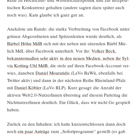
ti­schen Kon­kur­renz gehal­ten (ande­re sag­ten dazu spä­ter auch
noch was). Kam glau­be ich ganz gut an.
Anek­do­te am Ran­de: die star­ke Ver­brei­tung von Face­book unter
grü­nen Abge­ord­ne­ten und Spit­zen­leu­ten wur­de deut­lich, als
Bär­bel Höhn MdB
sich mit der neben mir sit­zen­den Bärbl Mie­
lich MdL über Face­book unter­hielt. Vor ihr:
Vol­ker Beck
,
bekann­ter­ma­ßen sehr aktiv in den neu­en Medi­en, neben ihr
Syl­
via Kot­ting-Uhl MdB
, die stolz auf ihren Face­book-Account ver­
wies, dane­ben
Dani­el Mou­rat­i­dis
(LaVo BaWü, eben­falls bei
Twit­ter aktiv) und dann in der nächs­ten Rei­he Rhein­land-Pfalz
mit
Dani­el Köb­ler
(LaVo RLP). Kurz gesagt: die Anzahl der
akti­ven Web2.0‑NutzerInnen über­stieg auf die­sem Par­tei­tag die
Nicht­nut­ze­rIn­nen deut­lich. Ein Glück, dass wir nicht Go gespielt
haben.
Zurück zu den Inhal­ten: ich hat­te kurz­ent­schlos­sen dann doch
noch
ein paar Anträ­ge
zum „Sofort­pro­gramm“ gestellt (es gab