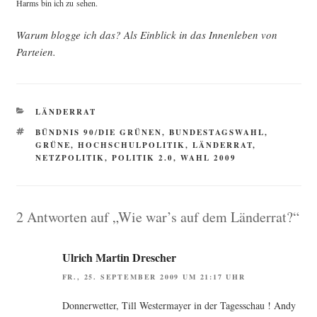
Harms bin ich zu sehen.
War­um blog­ge ich das? Als Ein­blick in das Innen­le­ben von
Parteien.
KATEGORIEN
LÄNDERRAT
SCHLAGWÖRTER
BÜNDNIS 90/DIE GRÜNEN
,
BUNDESTAGSWAHL
,
GRÜNE
,
HOCHSCHULPOLITIK
,
LÄNDERRAT
,
NETZPOLITIK
,
POLITIK 2.0
,
WAHL 2009
2 Antworten auf „Wie war’s auf dem Länderrat?“
Ulrich Martin Drescher
FR., 25. SEPTEMBER 2009 UM 21:17 UHR
Don­ner­wet­ter, Till Wes­ter­may­er in der Tages­schau ! Andy