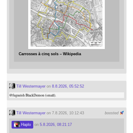
Carrosses à cinq sols – Wikipedia
Till Westermayer
on
8.8.2026, 05:52:52
@
fugueish
BlackDemon (small).
Till Westermayer
on 7.8.2026, 10:12:43
boosted
Haplo
on
5.8.2026, 08:21:17