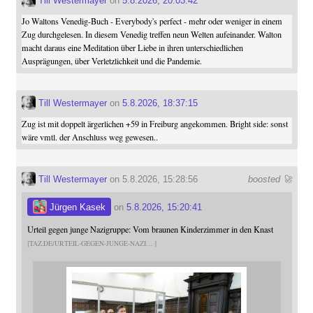
Till Westermayer
on
5.8.2026, 20:03:42
Jo Waltons Venedig-Buch - Everybody's perfect - mehr oder weniger in einem
Zug durchgelesen. In diesem Venedig treffen neun Welten aufeinander. Walton
macht daraus eine Meditation über Liebe in ihren unterschiedlichen
Ausprägungen, über Verletzlichkeit und die Pandemie.
Till Westermayer
on
5.8.2026, 18:37:15
Zug ist mit doppelt ärgerlichen +59 in Freiburg angekommen. Bright side: sonst
wäre vmtl. der Anschluss weg gewesen..
Till Westermayer
on 5.8.2026, 15:28:56
boosted 🚀
Jürgen Kasek
on
5.8.2026, 15:20:41
Urteil gegen junge Nazigruppe: Vom braunen Kinderzimmer in den Knast
TAZ.DE/URTEIL-GEGEN-JUNGE-NAZI