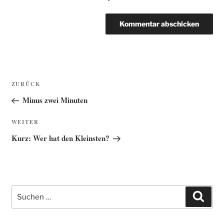
Beitragsnavigation
Vorheriger
ZURÜCK
Beitrag
Minus zwei Minuten
Nächster
WEITER
Beitrag
Kurz: Wer hat den Kleinsten?
Suche
Such
nach: