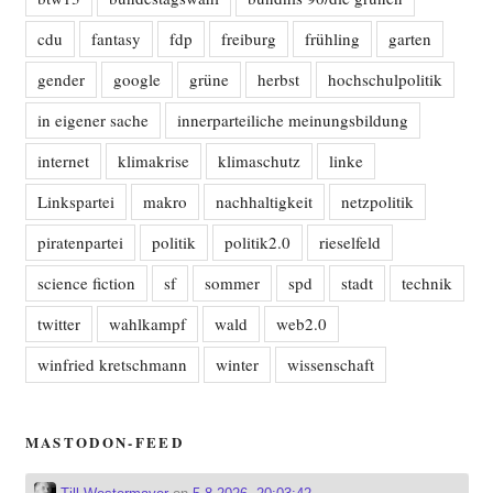
cdu
fantasy
fdp
freiburg
frühling
garten
gender
google
grüne
herbst
hochschulpolitik
in eigener sache
innerparteiliche meinungsbildung
internet
klimakrise
klimaschutz
linke
Linkspartei
makro
nachhaltigkeit
netzpolitik
piratenpartei
politik
politik2.0
rieselfeld
science fiction
sf
sommer
spd
stadt
technik
twitter
wahlkampf
wald
web2.0
winfried kretschmann
winter
wissenschaft
MASTODON-FEED