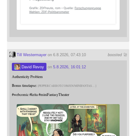
Till Westermayer
on 6.8.2026, 07:43:10
boosted 🚀
David Revoy
on
5.8.2026, 16:01:12
Authenticity Problem
Bonus timelapse:
PEPPERCARROT.COM/EN/MINIFANTAS
#
webcomic
#
krita
#
miniFantasyTheater