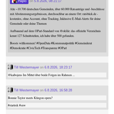
Haplo
on
5.8.2026, 08:21:17
Alle ~10.700 deutschen Gemeinden, über 60.000 Ratsanträge und -beschlüsse
mit Abstimmungsergebnissen, durchsuchbar an einem Ort: ratsblick.de -
kostenlos, ohne Account, ohne Tracking, Inklusive E-Mail-Alerts für deine
Gemeinde oder deine Themen
Aufbauend auf dem OParl-Standard von
@
okfde
: das offizielle Verzeichnis
kennt 127 Schnittstellen, ich habe über 500 gefunden.
Boosts willkommen!
#
OpenData
#
Kommunalpolitik
#
Gemeinderat
#
Demokratie
#
CivicTech
#
Transparenz
#
OParl
Till Westermayer
on
6.8.2026, 18:23:17
@
kaibojens
Im Mittel über beide Folgen im Rahmen ...
Till Westermayer
on
6.8.2026, 16:58:28
Bonnie Taylor meets Klingon opera?
#
startrek
#
snw