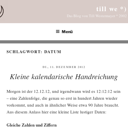
Zum
till we *)
Inhalt
Das Blog von Till Westermayer * 2002
springen
Menü
SCHLAGWORT:
DATUM
VERÖFFENTLICHT
DI., 11. DEZEMBER 2012
AM
Kleine kalendarische Handreichung
Mor­gen ist der 12.12.12, und irgend­wann wird es 12:12:12 sein
– eine Zah­len­fol­ge, die genau so erst in hun­dert Jah­ren wie­der
vor­kommt, und auch in ähn­li­cher Wei­se etwa 90 Jah­re braucht.
Aus die­sem Anlass hier eine klei­ne Lis­te lus­ti­ger Daten:
Glei­che Zah­len und Ziffern