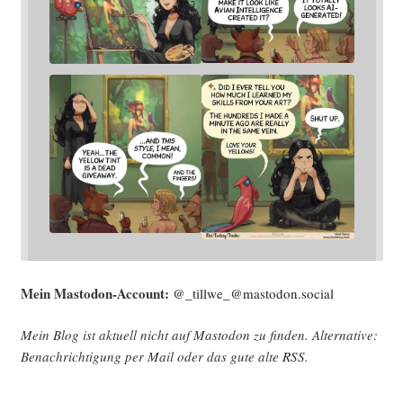
Mein Mast­o­don-Account:
@_tillwe_@mastodon.social
Mein Blog ist aktu­ell nicht auf Mast­o­don zu fin­den. Alter­na­ti­ve:
Benach­rich­ti­gung per Mail oder das gute alte
RSS
.