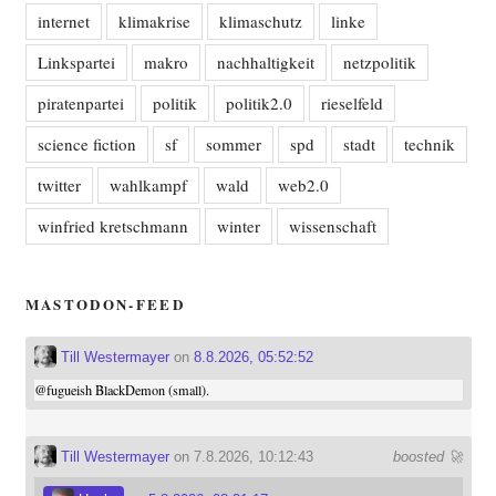
internet
klimakrise
klimaschutz
linke
Linkspartei
makro
nachhaltigkeit
netzpolitik
piratenpartei
politik
politik2.0
rieselfeld
science fiction
sf
sommer
spd
stadt
technik
twitter
wahlkampf
wald
web2.0
winfried kretschmann
winter
wissenschaft
MASTODON-FEED
Till Westermayer
on
8.8.2026, 05:52:52
@
fugueish
BlackDemon (small).
Till Westermayer
on 7.8.2026, 10:12:43
boosted 🚀