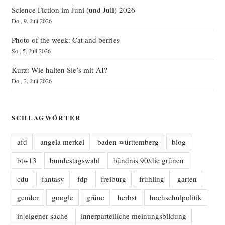
Science Fiction im Juni (und Juli) 2026
Do., 9. Juli 2026
Photo of the week: Cat and berries
So., 5. Juli 2026
Kurz: Wie halten Sie’s mit AI?
Do., 2. Juli 2026
SCHLAGWÖRTER
afd
angela merkel
baden-württemberg
blog
btw13
bundestagswahl
bündnis 90/die grünen
cdu
fantasy
fdp
freiburg
frühling
garten
gender
google
grüne
herbst
hochschulpolitik
in eigener sache
innerparteiliche meinungsbildung