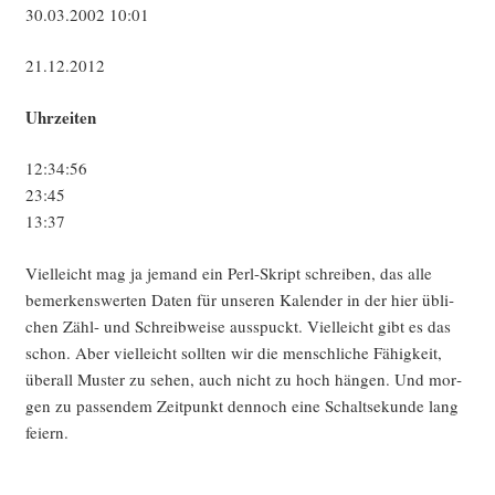
30.03.2002 10:01
21.12.2012
Uhr­zei­ten
12:34:56
23:45
13:37
Viel­leicht mag ja jemand ein Perl-Skript schrei­ben, das alle
bemer­kens­wer­ten Daten für unse­ren Kalen­der in der hier übli­
chen Zähl- und Schreib­wei­se aus­spuckt. Viel­leicht gibt es das
schon. Aber viel­leicht soll­ten wir die mensch­li­che Fähig­keit,
über­all Mus­ter zu sehen, auch nicht zu hoch hän­gen. Und mor­
gen zu pas­sen­dem Zeit­punkt den­noch eine Schalt­se­kun­de lang
feiern.