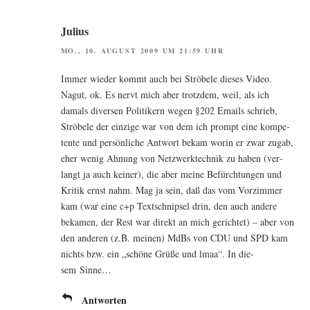
Julius
MO., 10. AUGUST 2009 UM 21:59 UHR
Immer wie­der kommt auch bei Strö­be­le die­ses Video.
Nagut, ok. Es nervt mich aber trotz­dem, weil, als ich
damals diver­sen Poli­ti­kern wegen §202 Emails schrieb,
Strö­be­le der ein­zi­ge war von dem ich prompt eine kom­pe­
ten­te und per­sön­li­che Ant­wort bekam wor­in er zwar zugab,
eher wenig Ahnung von Netz­werk­tech­nik zu haben (ver­
langt ja auch kei­ner), die aber mei­ne Befürch­tun­gen und
Kri­tik ernst nahm. Mag ja sein, daß das vom Vor­zim­mer
kam (war eine c+p Text­schnip­sel drin, den auch ande­re
beka­men, der Rest war direkt an mich gerich­tet) – aber von
den ande­ren (z.B. mei­nen) MdBs von CDU und SPD kam
nichts bzw. ein „schö­ne Grü­ße und lmaa“. In die­
sem Sinne…
Antworten