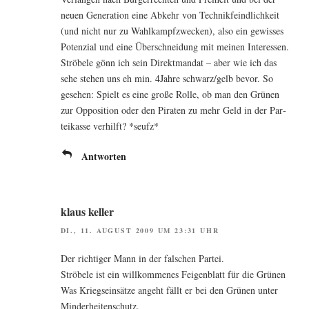
neu­en Gene­ra­ti­on eine Abkehr von Tech­nik­feind­lich­keit
(und nicht nur zu Wahl­kampf­zwe­cken), also ein gewis­ses
Poten­zi­al und eine Über­schnei­dung mit mei­nen Interessen.
Strö­be­le gönn ich sein Direkt­man­dat – aber wie ich das
sehe ste­hen uns eh min. 4Jahre schwarz/gelb bevor. So
gese­hen: Spielt es eine gro­ße Rol­le, ob man den Grü­nen
zur Oppo­si­ti­on oder den Pira­ten zu mehr Geld in der Par­
tei­kas­se ver­hilft? *seufz*
Antworten
klaus keller
DI., 11. AUGUST 2009 UM 23:31 UHR
Der rich­ti­ger Mann in der fal­schen Partei.
Strö­be­le ist ein will­kom­me­nes Fei­gen­blatt für die Grünen
Was Kriegs­ein­sät­ze angeht fällt er bei den Grü­nen unter
Minderheitenschutz.