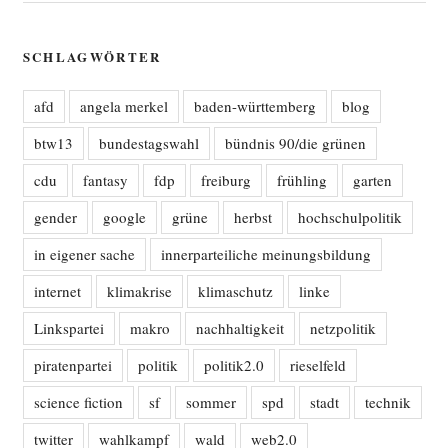
SCHLAGWÖRTER
afd
angela merkel
baden-württemberg
blog
btw13
bundestagswahl
bündnis 90/die grünen
cdu
fantasy
fdp
freiburg
frühling
garten
gender
google
grüne
herbst
hochschulpolitik
in eigener sache
innerparteiliche meinungsbildung
internet
klimakrise
klimaschutz
linke
Linkspartei
makro
nachhaltigkeit
netzpolitik
piratenpartei
politik
politik2.0
rieselfeld
science fiction
sf
sommer
spd
stadt
technik
twitter
wahlkampf
wald
web2.0