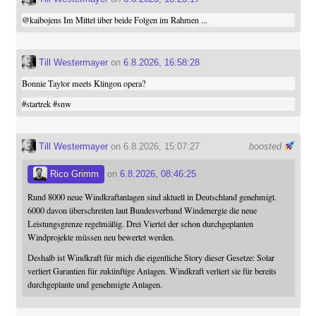
@
kaibojens
Im Mittel über beide Folgen im Rahmen ...
Till Westermayer
on
6.8.2026, 16:58:28
Bonnie Taylor meets Klingon opera?
#
startrek
#
snw
Till Westermayer
on 6.8.2026, 15:07:27
boosted
Rico Grimm
on
6.8.2026, 08:46:25
Rund 8000 neue Windkraftanlagen sind aktuell in Deutschland genehmigt.
6000 davon überschreiten laut Bundesverband Windenergie die neue
Leistungsgrenze regelmäßig. Drei Viertel der schon durchgeplanten
Windprojekte müssen neu bewertet werden.
Deshalb ist Windkraft für mich die eigentliche Story dieser Gesetze: Solar
verliert Garantien für zukünftige Anlagen. Windkraft verliert sie für bereits
durchgeplante und genehmigte Anlagen.