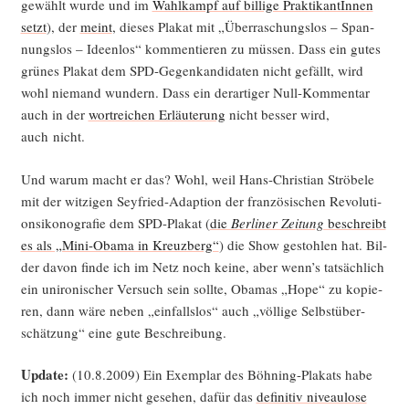
gewählt wur­de und im
Wahl­kampf auf bil­li­ge Prak­ti­kan­tIn­nen
setzt
), der
meint
, die­ses Pla­kat mit „Über­ra­schungs­los – Span­
nungs­los – Ideen­los“ kom­men­tie­ren zu müs­sen. Dass ein gutes
grü­nes Pla­kat dem SPD-Gegen­kan­di­da­ten nicht gefällt, wird
wohl nie­mand wun­dern. Dass ein der­ar­ti­ger Null-Kom­men­tar
auch in der
wort­rei­chen Erläu­te­rung
nicht bes­ser wird,
auch nicht.
Und war­um macht er das? Wohl, weil Hans-Chris­ti­an Strö­be­le
mit der wit­zi­gen Sey­fried-Adap­ti­on der fran­zö­si­schen Revo­lu­ti­
ons­i­ko­no­gra­fie dem SPD-Pla­kat (
die
Ber­li­ner Zei­tung
beschreibt
es als „Mini-Oba­ma in Kreuz­berg“
) die Show gestoh­len hat. Bil­
der davon fin­de ich im Netz noch kei­ne, aber wenn’s tat­säch­lich
ein uniro­ni­scher Ver­such sein soll­te, Oba­mas „Hope“ zu kopie­
ren, dann wäre neben „ein­falls­los“ auch „völ­li­ge Selbst­über­
schät­zung“ eine gute Beschreibung.
Update:
(10.8.2009) Ein Exem­plar des Böh­ning-Pla­kats habe
ich noch immer nicht gese­hen, dafür das
defi­ni­tiv niveau­lo­se