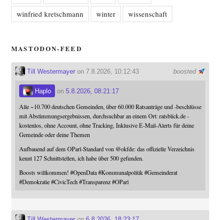
winfried kretschmann
winter
wissenschaft
MASTODON-FEED
Till Westermayer
on 7.8.2026, 10:12:43
boosted
Haplo
on
5.8.2026, 08:21:17
Alle ~10.700 deutschen Gemeinden, über 60.000 Ratsanträge und -beschlüsse
mit Abstimmungsergebnissen, durchsuchbar an einem Ort: ratsblick.de -
kostenlos, ohne Account, ohne Tracking, Inklusive E-Mail-Alerts für deine
Gemeinde oder deine Themen
Aufbauend auf dem OParl-Standard von
@
okfde
: das offizielle Verzeichnis
kennt 127 Schnittstellen, ich habe über 500 gefunden.
Boosts willkommen!
#
OpenData
#
Kommunalpolitik
#
Gemeinderat
#
Demokratie
#
CivicTech
#
Transparenz
#
OParl
Till Westermayer
on
6.8.2026, 18:23:17