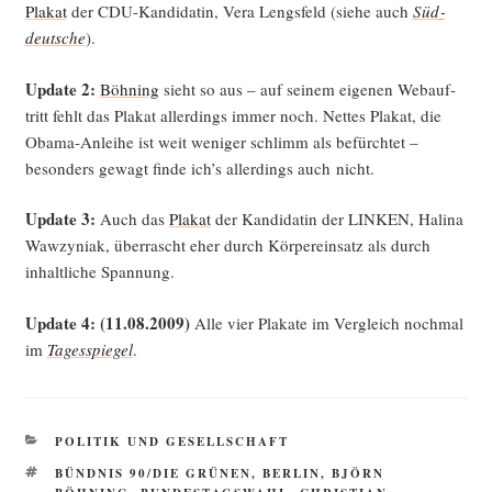
Pla­kat
der CDU-Kan­di­da­tin, Vera Lengs­feld (sie­he auch
Süd­
deut­sche
).
Update 2:
Böh­ning
sieht so aus – auf sei­nem eige­nen Web­auf­
tritt fehlt das Pla­kat aller­dings immer noch. Net­tes Pla­kat, die
Oba­ma-Anlei­he ist weit weni­ger schlimm als befürch­tet –
beson­ders gewagt fin­de ich’s aller­dings auch nicht.
Update 3:
Auch das
Pla­kat
der Kan­di­da­tin der LINKEN, Hali­na
Waw­zy­ni­ak, über­rascht eher durch Kör­per­ein­satz als durch
inhalt­li­che Spannung.
Update 4: (11.08.2009)
Alle vier Pla­ka­te im Ver­gleich noch­mal
im
Tages­spie­gel
.
KATEGORIEN
POLITIK UND GESELLSCHAFT
SCHLAGWÖRTER
BÜNDNIS 90/DIE GRÜNEN
,
BERLIN
,
BJÖRN