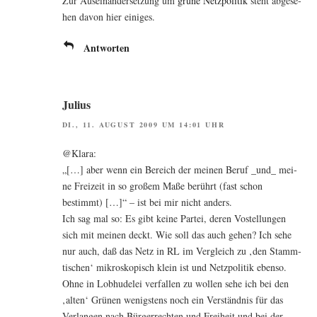
Zur Aus­ein­an­der­set­zung um
grü­ne Netz­po­li­tik
steht abge­se­
hen davon hier einiges.
Antworten
Julius
DI., 11. AUGUST 2009 UM 14:01 UHR
@Klara:
„[…] aber wenn ein Bereich der mei­nen Beruf _und_ mei­
ne Frei­zeit in so gro­ßem Maße berührt (fast schon
bestimmt) […]“ – ist bei mir nicht anders.
Ich sag mal so: Es gibt kei­ne Par­tei, deren Vostel­lun­gen
sich mit mei­nen deckt. Wie soll das auch gehen? Ich sehe
nur auch, daß das Netz in RL im Ver­gleich zu ‚den Stamm­
ti­schen‘ mikro­sko­pisch klein ist und Netz­po­li­tik eben­so.
Ohne in Lob­hu­de­lei ver­fal­len zu wol­len sehe ich bei den
‚alten‘ Grü­nen wenigs­tens noch ein Ver­ständ­nis für das
Ver­lan­gen nach Bür­ger­rech­ten und Frei­heit und bei der