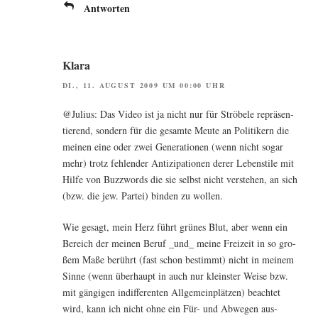
Antworten
Klara
DI., 11. AUGUST 2009 UM 00:00 UHR
@Julius: Das Video ist ja nicht nur für Strö­be­le reprä­sen­
tie­rend, son­dern für die gesam­te Meu­te an Poli­ti­kern die
mei­nen eine oder zwei Gene­ra­tio­nen (wenn nicht sogar
mehr) trotz feh­len­der Anti­zi­pa­tio­nen derer Lebens­ti­le mit
Hil­fe von Buz­zwords die sie selbst nicht ver­ste­hen, an sich
(bzw. die jew. Par­tei) bin­den zu wollen.
Wie gesagt, mein Herz führt grü­nes Blut, aber wenn ein
Bereich der mei­nen Beruf _und_ mei­ne Frei­zeit in so gro­
ßem Maße berührt (fast schon bestimmt) nicht in mei­nem
Sin­ne (wenn über­haupt in auch nur kleins­ter Wei­se bzw.
mit gän­gi­gen indif­fe­ren­ten All­ge­mein­plät­zen) beach­tet
wird, kann ich nicht ohne ein Für- und Abwe­gen aus­