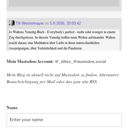
Till Westermayer
on
5.8.2026, 20:03:42
Jo Waltons Venedig-Buch - Everybody's perfect - mehr oder weniger in einem
Zug durchgelesen. In diesem Venedig treffen neun Welten aufeinander. Walton
macht daraus eine Meditation über Liebe in ihren unterschiedlichen
Ausprägungen, über Verletzlichkeit und die Pandemie.
Mein Mast­o­don-Account:
@_tillwe_@mastodon.social
Mein Blog ist aktu­ell nicht auf Mast­o­don zu fin­den. Alter­na­ti­ve:
Benach­rich­ti­gung per Mail oder das gute alte
RSS
.
Name