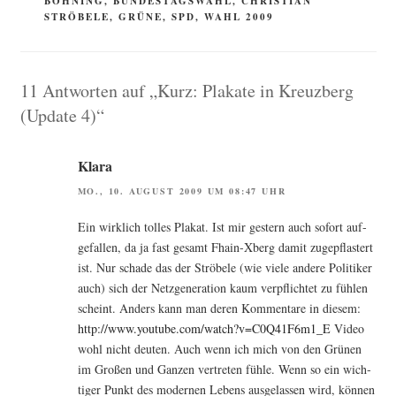
BÖHNING
,
BUNDESTAGSWAHL
,
CHRISTIAN
STRÖBELE
,
GRÜNE
,
SPD
,
WAHL 2009
11 Antworten auf „Kurz: Plakate in Kreuzberg
(Update 4)“
Klara
MO., 10. AUGUST 2009 UM 08:47 UHR
Ein wirk­lich tol­les Pla­kat. Ist mir ges­tern auch sofort auf­
ge­fal­len, da ja fast gesamt Fhain-Xberg damit zuge­pflas­tert
ist. Nur scha­de das der Strö­be­le (wie vie­le ande­re Poli­ti­ker
auch) sich der Netz­ge­ne­ra­ti­on kaum ver­pflich­tet zu füh­len
scheint. Anders kann man deren Kom­men­ta­re in die­sem:
http://www.youtube.com/watch?v=C0Q41F6m1_E
Video
wohl nicht deu­ten. Auch wenn ich mich von den Grü­nen
im Gro­ßen und Gan­zen ver­tre­ten füh­le. Wenn so ein wich­
ti­ger Punkt des moder­nen Lebens aus­ge­las­sen wird, kön­nen