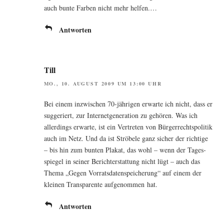
auch bun­te Far­ben nicht mehr helfen.…
Antworten
Till
MO., 10. AUGUST 2009 UM 13:00 UHR
Bei einem inzwi­schen 70-jäh­ri­gen erwar­te ich nicht, dass er
sug­ge­riert, zur Inter­net­ge­ne­ra­ti­on zu gehö­ren. Was ich
aller­dings erwar­te, ist ein Ver­tre­ten von Bür­ger­rechts­po­li­tik
auch im Netz. Und da ist Strö­be­le ganz sicher der rich­ti­ge
– bis hin zum bun­ten Pla­kat, das wohl – wenn der Tages­
spie­gel in sei­ner Bericht­erstat­tung nicht lügt – auch das
The­ma „Gegen Vor­rats­da­ten­spei­che­rung“ auf einem der
klei­nen Trans­pa­ren­te auf­ge­nom­men hat.
Antworten