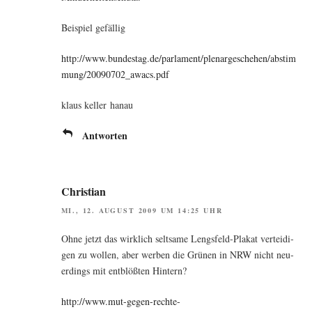
Bei­spiel gefällig
http://www.bundestag.de/parlament/plenargeschehen/abstim
mung/20090702_awacs.pdf
klaus kel­ler hanau
Antworten
Christian
MI., 12. AUGUST 2009 UM 14:25 UHR
Ohne jetzt das wirk­lich selt­sa­me Lengs­feld-Pla­kat ver­tei­di­
gen zu wol­len, aber wer­ben die Grü­nen in NRW nicht neu­
er­dings mit ent­blöß­ten Hintern?
http://www.mut-gegen-rechte-