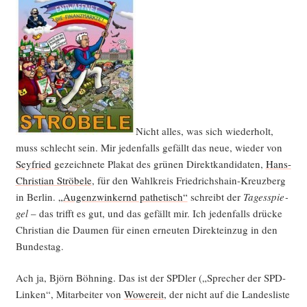
Nicht alles, was sich wie­der­holt,
muss schlecht sein. Mir jeden­falls gefällt das neue, wie­der von
Sey­fried
gezeich­ne­te Pla­kat des grü­nen Direkt­kan­di­da­ten,
Hans-
Chris­ti­an Strö­be­le
, für den Wahl­kreis Fried­richs­hain-Kreuz­berg
in Ber­lin.
„Augen­zwin­kernd pathe­tisch“
schreibt der
Tages­spie­
gel
– das trifft es gut, und das gefällt mir. Ich jeden­falls drü­cke
Chris­ti­an die Dau­men für einen erneu­ten Direkt­ein­zug in den
Bundestag.
Ach ja, Björn Böh­ning. Das ist der SPD­ler („Spre­cher der SPD-
Lin­ken“, Mit­ar­bei­ter von
Wowe­reit
, der nicht auf die Lan­des­lis­te