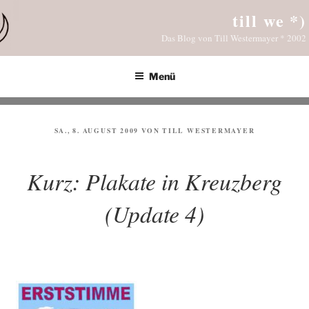
Zum
till we *)
Inhalt
Das Blog von Till Westermayer * 2002
springen
Menü
VERÖFFENTLICHT
SA., 8. AUGUST 2009
VON
TILL WESTERMAYER
AM
Kurz: Plakate in Kreuzberg
(Update 4)