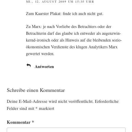
MI., 12. AUGUST 2009 UM 15:35 UHR
Zum Kaars­ter Pla­kat: fin­de ich auch nicht gut.
Zu Marx: je nach Vor­lie­be des Betrach­ters oder der
Betrach­te­rin darf das glau­be ich ent­we­der als augen­zwin­
kernd-iro­nisch oder als Hin­weis auf die blei­ben­den sozio-
öko­no­mi­schen Ver­diens­te des klu­gen Ana­ly­ti­kers Marx
gewer­tet werden.
Antworten
Schreibe einen Kommentar
Deine E-Mail-Adresse wird nicht veröffentlicht.
Erforderliche
Felder sind mit
*
markiert
Kommentar
*