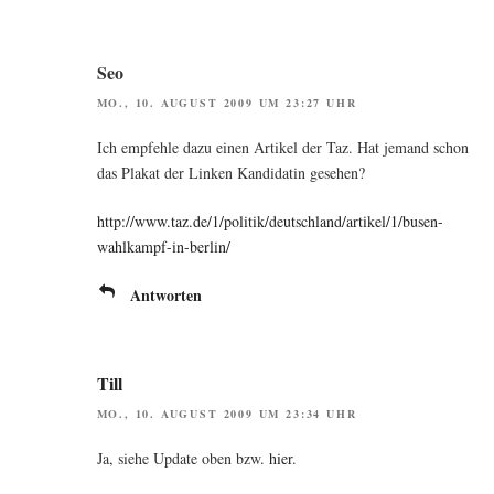
Seo
MO., 10. AUGUST 2009 UM 23:27 UHR
Ich emp­feh­le dazu einen Arti­kel der Taz. Hat jemand schon
das Pla­kat der Lin­ken Kan­di­da­tin gesehen?
http://www.taz.de/1/politik/deutschland/artikel/1/busen-
wahlkampf-in-berlin/
Antworten
Till
MO., 10. AUGUST 2009 UM 23:34 UHR
Ja, sie­he Update oben bzw.
hier
.