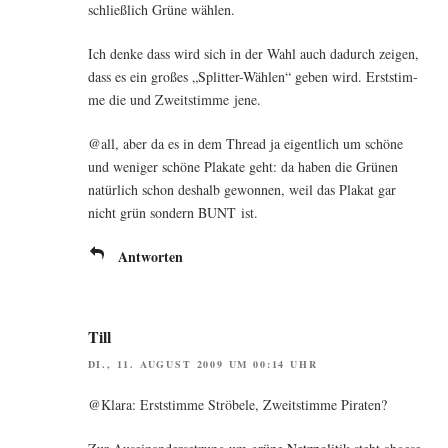
schließ­lich Grü­ne wählen.
Ich den­ke dass wird sich in der Wahl auch dadurch zei­gen,
dass es ein gro­ßes „Split­ter-Wäh­len“ geben wird. Erst­stim­
me die und Zweit­stim­me jene.
@all, aber da es in dem Thread ja eigent­lich um schö­ne
und weni­ger schö­ne Pla­ka­te geht: da haben die Grü­nen
natür­lich schon des­halb gewon­nen, weil das Pla­kat gar
nicht grün son­dern BUNT ist.
Antworten
Till
DI., 11. AUGUST 2009 UM 00:14 UHR
@Klara: Erst­stim­me Strö­be­le, Zweit­stim­me Piraten?