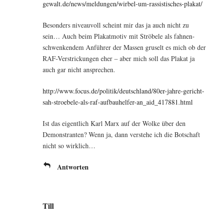
gewalt.de/news/meldungen/wirbel-um-rassistisches-plakat/
Beson­ders niveau­voll scheint mir das ja auch nicht zu
sein… Auch beim Pla­kat­mo­tiv mit Strö­be­le als fah­nen­
schwen­ken­dem Anfüh­rer der Mas­sen gru­selt es mich ob der
RAF-Ver­stri­ckun­gen eher – aber mich soll das Pla­kat ja
auch gar nicht ansprechen.
http://www.focus.de/politik/deutschland/80er-jahre-gericht-
sah-stroebele-als-raf-aufbauhelfer-an_aid_417881.html
Ist das eigent­lich Karl Marx auf der Wol­ke über den
Demons­tran­ten? Wenn ja, dann ver­ste­he ich die Bot­schaft
nicht so wirklich…
Antworten
Till