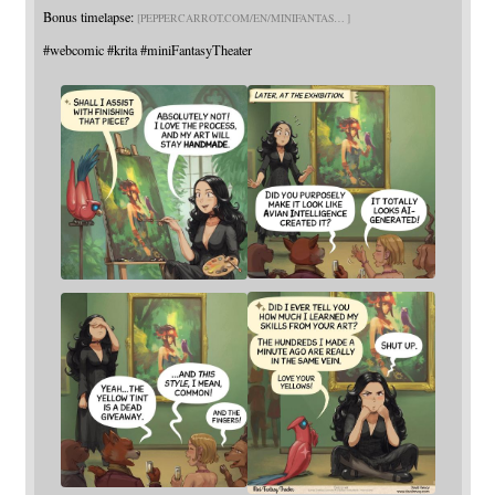
Bonus timelapse:
PEPPERCARROT.COM/EN/MINIFANTAS
#
webcomic
#
krita
#
miniFantasyTheater