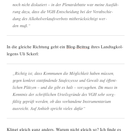
noch nicht dis­ku­tiert – in der Ple­nar­de­bat­te war mei­ne Aus­füh­
rung dazu, dass die VGH-Ent­schei­dung bei der Ver­ab­schie­
dung des Alko­hol­ver­kaufs­ver­bots mit­be­rück­sich­tigt wer­
den muß.“
In die glei­che Rich­tung geht ein
Blog-Bei­trag
ihres Land­tag­kol­
le­gens Uli Sckerl:
„Rich­tig ist, dass Kom­mu­nen die Mög­lich­keit haben müs­sen,
gegen kon­kret statt­fin­den­de Sauf­ex­zes­se und Gewalt auf öffent­
li­chen Plät­zen – und die gibt es halt – vor­zu­ge­hen. Da muss in
Kennt­nis der schrift­li­chen Urteils­grün­de des VGH sehr sorg­
fäl­tig geprüft wer­den, ob das vor­han­de­ne Instru­men­ta­ri­um
aus­reicht. Auf Anhieb spricht vie­les dafür“
Klingt gleich ganz anders. War­um nicht gleich so? Ich fin­de es