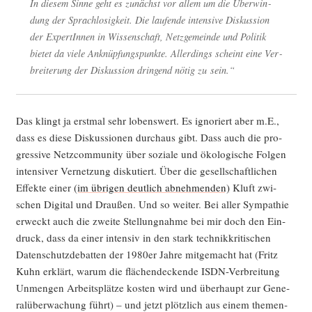
In die­sem Sin­ne geht es zunächst vor allem um die Über­win­
dung der Sprach­lo­sig­keit. Die lau­fen­de inten­si­ve Dis­kus­si­on
der Exper­tIn­nen in Wis­sen­schaft, Netz­ge­mein­de und Poli­tik
bie­tet da vie­le Anknüp­fungs­punk­te. Aller­dings scheint eine Ver­
brei­te­rung der Dis­kus­si­on drin­gend nötig zu sein.“
Das klingt ja erst­mal sehr lobens­wert. Es igno­riert aber m.E.,
dass es die­se Dis­kus­sio­nen durch­aus gibt. Dass auch die pro­
gres­si­ve Netz­com­mu­ni­ty über sozia­le und öko­lo­gi­sche Fol­gen
inten­si­ver Ver­net­zung dis­ku­tiert. Über die gesell­schaft­li­chen
Effek­te einer
(im übri­gen deut­lich abneh­men­den)
Kluft zwi­
schen Digi­tal und Drau­ßen. Und so wei­ter. Bei aller Sym­pa­thie
erweckt auch die zwei­te Stel­lung­nah­me bei mir doch den Ein­
druck, dass da einer inten­siv in den stark tech­nik­kri­ti­schen
Daten­schutz­de­bat­ten der 1980er Jah­re mit­ge­macht hat (Fritz
Kuhn erklärt, war­um die flä­chen­de­cken­de ISDN-Ver­brei­tung
Unmen­gen Arbeits­plät­ze kos­ten wird und über­haupt zur Gene­
ral­über­wa­chung führt) – und jetzt plötz­lich aus einem the­men­