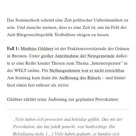
Das Som­mer­loch scheint eine Zeit poli­ti­scher Unbe­stimm­heit zu
sein. Und man­che mei­nen, dass es eine Zeit ist, um im Feld der
Anti-Bür­ger­rechts­po­li­tik Test­bal­lons stei­gen zu lassen.
Fall 1:
Mat­thi­as Güld­ner
ist der Frak­ti­ons­vor­sit­zen­de der Grü­nen
in Bre­men. Unter
gro­ßer Anteil­nah­me der Netz­ge­mein­de
äußer­
te er eine Rei­he kru­der The­sen zum The­ma „Inter­net­sper­ren“ in
der WELT online. Für
Stel­lung­nah­men war er nicht erreich­bar
.
Am Sonn­tag kam dann die
Auf­lö­sung des Rät­sels
– und hin­ter­
lässt einen fast rat­lo­ser als zuvor.
Güld­ner erklärt sei­ne Äuße­rung zur geplan­ten Provokation:
„Vie­le haben sich pro­vo­ziert und belei­digt gefühlt. Das mit der
Pro­vo­ka­ti­on, das hat jedeR gemerkt, war beab­sich­tigt. Die
Belei­di­gung nicht. […] Vie­le haben geglaubt, es han­de­le sich