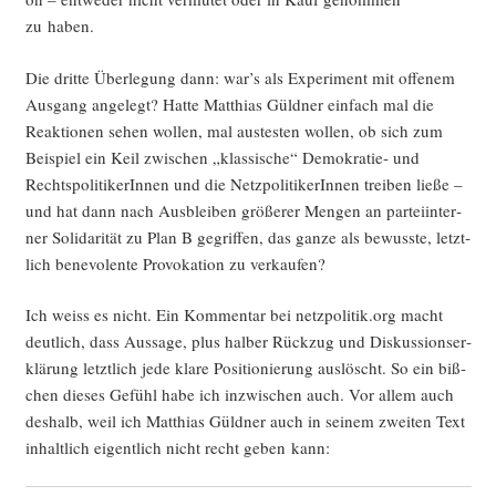
zu haben.
Die drit­te Über­le­gung dann: war’s als Expe­ri­ment mit offe­nem
Aus­gang ange­legt? Hat­te Mat­thi­as Güld­ner ein­fach mal die
Reak­tio­nen sehen wol­len, mal aus­tes­ten wol­len, ob sich zum
Bei­spiel ein Keil zwi­schen „klas­si­sche“ Demo­kra­tie- und
Rechts­po­li­ti­ke­rIn­nen und die Netz­po­li­ti­ke­rIn­nen trei­ben lie­ße –
und hat dann nach Aus­blei­ben grö­ße­rer Men­gen an par­tei­in­ter­
ner Soli­da­ri­tät zu Plan B gegrif­fen, das gan­ze als bewuss­te, letzt­
lich bene­vo­len­te Pro­vo­ka­ti­on zu verkaufen?
Ich weiss es nicht. Ein Kom­men­tar bei netzpolitik.org macht
deut­lich, dass Aus­sa­ge, plus hal­ber Rück­zug und Dis­kus­si­ons­er­
klä­rung letzt­lich jede kla­re Posi­tio­nie­rung aus­löscht. So ein biß­
chen die­ses Gefühl habe ich inzwi­schen auch. Vor allem auch
des­halb, weil ich Mat­thi­as Güld­ner auch in sei­nem zwei­ten Text
inhalt­lich eigent­lich nicht recht geben kann: