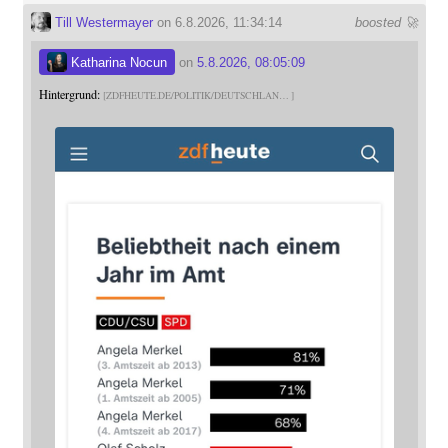
Till Westermayer
on 6.8.2026, 11:34:14
boosted 🚀
Katharina Nocun
on
5.8.2026, 08:05:09
Hintergrund:
ZDFHEUTE.DE/POLITIK/DEUTSCHLAN