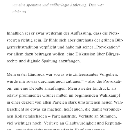
um eine spon­ta­ne und unüber­leg­te Äuße­rung. Dem war
nicht so.“
Inhalt­lich sei er zwar wei­ter­hin der Auf­fas­sung, dass die Netz­
sper­ren rich­tig sein. Er füh­le sich aber durch­aus der grü­nen Bür­
ger­rechts­tra­di­ti­on ver­pflicht und habe mit sei­ner „Pro­vo­ka­ti­on“
vor allem dazu bei­tra­gen wol­len, eine Dis­kus­si­on über Bür­ger­
rech­te und digi­ta­le Spal­tung anzufangen.
Mein ers­ter Ein­druck war sowas wie „inter­es­san­tes Vor­ge­hen,
wür­de mir sowas durch­aus auch zutrau­en“ – also die Pro­vo­ka­ti­
on, um eine Debat­te anzu­fan­gen. Mein zwei­ter Ein­druck: als
rela­tiv pro­mi­nen­ter Grü­ner mit­ten im begin­nen­den Wahl­kampf
in einer der­zeit von allen Par­tei­en stark umstrit­te­nen neu­en Wäh­
ler­schicht so etwas zu machen, heißt auch, die damit ver­bun­de­
nen Kol­la­te­ral­schä­den – Par­tei­aus­trit­te, Ver­lus­te an Stim­men,
viel wich­ti­ger noch: Ver­lus­te an Glaub­wür­dig­keit und Repu­ta­ti­
on – ent­we­der nicht ver­mu­tet oder in Kauf genom­men