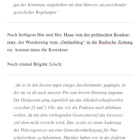
gen der Kom­mu­ne auf­ge­ho­ben mit dem Hin­weis unzu­rei­chen­der
gesetz­li­cher Regelungen.“
Nach hef­ti­gem Hin und Her,
Haue von der poli­ti­schen Kon­kur­
renz
, der Wan­de­rung
vom „Online­b­log“ in die Badi­sche Zei­tung
etc. kommt dann die Korrektur:
Noch ein­mal Bri­git­te Lösch:
„da ist in den letz­ten tagen eini­ges durch­ein­an­der gegan­gen, in
der tat ist da auch unse­rer Pm vom letz­ten Diens­tag ungenau.
Die Dis­kus­si­on ging eigent­lich um das Alko­hol­ver­kaufs­ver­bot
zwi­schen 22 und 5 Uhr, das wir als Frak­ti­on auch ableh­nen
wol­len, da mit dem vor­lie­gen­den Gesetz­ent­wurf das Geset­zes­
ziel eben nicht erreicht wird. Das zwei­te ist einen Ände­rung
des Poli­zei­ge­set­zes um eine Gene­ral­er­mäch­ti­gung für Pau­
schal­ver­bo­te zu bekom­men. Dar­über haben wir in der frak­ti­on