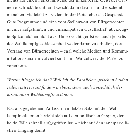
nen erschrickt leicht, und weicht dann davon – und erscheint
man­chen, viel­leicht zu vie­len, in der Par­tei eher als Gespenst.
Gute Pro­gram­me und eine vom Stel­len­wert von Bür­ger­rech­ten
in einer auf­ge­klär­ten und eman­zi­pa­ti­ven Gesell­schaft über­zeug­
te Spit­ze rei­chen nicht aus. Umso wich­ti­ger ist es, auch jen­seits
der Wahl­kampf­ge­schlos­sen­heit wei­ter dar­an zu arbei­ten, den
Vor­rang von Bür­ger­rech­ten – egal wel­che Medi­en und Kom­mu­
ni­ka­ti­ons­ka­nä­le invol­viert sind – im Wur­zel­werk der Par­tei zu
verankern.
War­um blog­ge ich das? Weil ich die Par­al­le­len zwi­schen bei­den
Fäl­len inter­es­sant fin­de – ins­be­son­de­re auch hin­sicht­lich der
instanta­nen Wahlkampfreaktionen.
P.S. aus
gege­be­nem Anlass
: mein letz­ter Satz mit den Wahl­
kampf­re­ak­tio­nen bezieht sich auf den poli­ti­schen Geg­ner, der
bei­de Fäl­le schnell auf­ge­grif­fen hat – nicht auf den inner­par­tei­li­
chen Umgang damit.