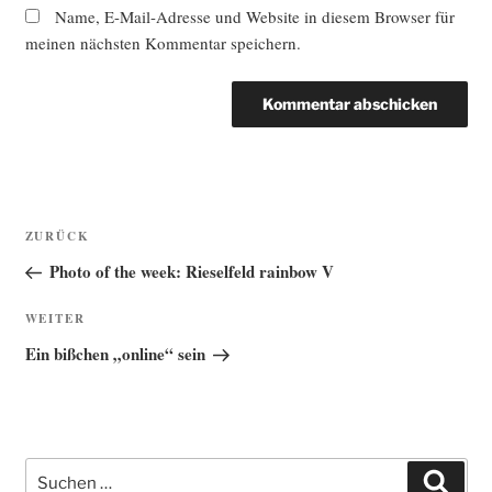
Name, E-Mail-Adresse und Website in diesem Browser für
meinen nächsten Kommentar speichern.
Beitragsnavigation
Vorheriger
ZURÜCK
Beitrag
Photo of the week: Rieselfeld rainbow V
Nächster
WEITER
Beitrag
Ein bißchen „online“ sein
Suche
Such