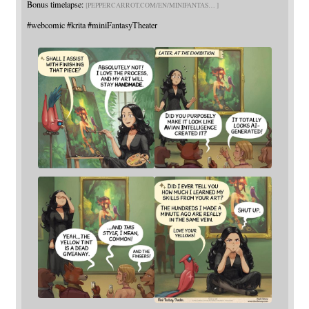
Bonus timelapse:
PEPPERCARROT.COM/EN/MINIFANTAS
#
webcomic
#
krita
#
miniFantasyTheater