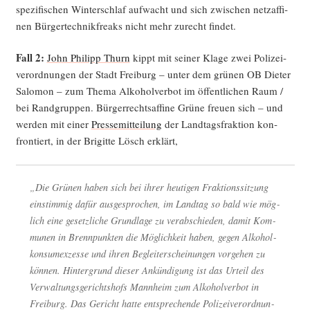
spe­zi­fi­schen Win­ter­schlaf auf­wacht und sich zwi­schen netz­af­fi­
nen Bür­ger­tech­nik­freaks nicht mehr zurecht findet.
Fall 2:
John Phil­ipp Thurn
kippt mit sei­ner Kla­ge zwei Poli­zei­
ver­ord­nun­gen der Stadt Frei­burg – unter dem grü­nen OB Die­ter
Salo­mon – zum The­ma Alko­hol­ver­bot im öffent­li­chen Raum /
bei Rand­grup­pen. Bür­ger­rechts­af­fi­ne Grü­ne freu­en sich – und
wer­den mit einer
Pres­se­mit­tei­lung
der Land­tags­frak­ti­on kon­
fron­tiert, in der Bri­git­te Lösch erklärt,
„Die Grü­nen haben sich bei ihrer heu­ti­gen Frak­ti­ons­sit­zung
ein­stim­mig dafür aus­ge­spro­chen, im Land­tag so bald wie mög­
lich eine gesetz­li­che Grund­la­ge zu ver­ab­schie­den, damit Kom­
mu­nen in Brenn­punk­ten die Mög­lich­keit haben, gegen Alko­hol­
kon­su­mex­zes­se und ihren Begleit­erschei­nun­gen vor­ge­hen zu
kön­nen. Hin­ter­grund die­ser Ankün­di­gung ist das Urteil des
Ver­wal­tungs­ge­richts­hofs Mann­heim zum Alko­hol­ver­bot in
Frei­burg. Das Gericht hat­te ent­spre­chen­de Poli­zei­ver­ord­nun­