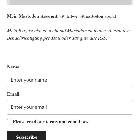
Mein Mast­o­don-Account:
@_tillwe_@mastodon.social
Mein Blog ist aktu­ell nicht auf Mast­o­don zu fin­den. Alter­na­ti­ve:
Benach­rich­ti­gung per Mail oder das gute alte
RSS
.
Name
Email
Please read our
terms and conditions