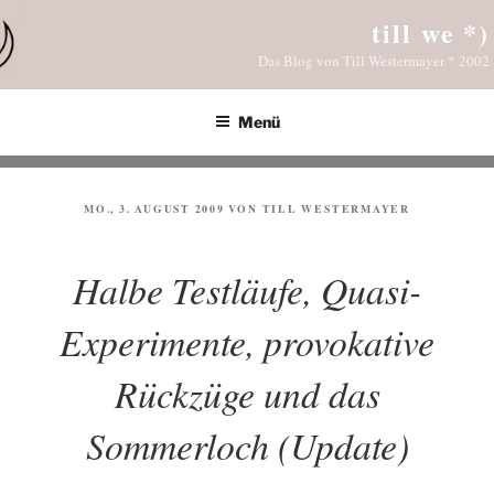
Zum
till we *)
Inhalt
Das Blog von Till Westermayer * 2002
springen
Menü
VERÖFFENTLICHT
MO., 3. AUGUST 2009
VON
TILL WESTERMAYER
AM
Halbe Testläufe, Quasi-
Experimente, provokative
Rückzüge und das
Sommerloch (Update)