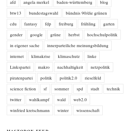
afd
angela merkel
baden-württemberg
blog
btw13
bundestagswahl
bündnis 90/die grünen
cdu
fantasy
fdp
freiburg
frühling
garten
gender
google
grüne
herbst
hochschulpolitik
in eigener sache
innerparteiliche meinungsbildung
internet
klimakrise
klimaschutz
linke
Linkspartei
makro
nachhaltigkeit
netzpolitik
piratenpartei
politik
politik2.0
rieselfeld
science fiction
sf
sommer
spd
stadt
technik
twitter
wahlkampf
wald
web2.0
winfried kretschmann
winter
wissenschaft
MASTODON-FEED