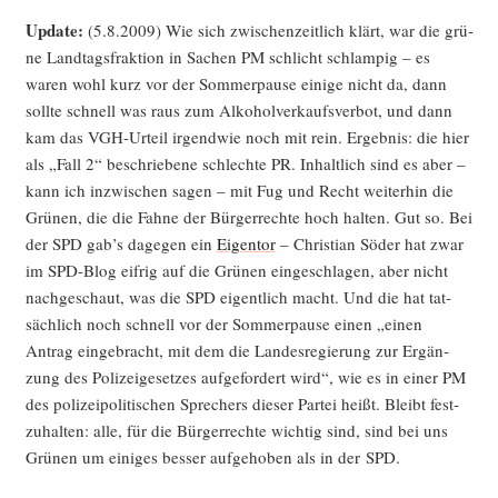
Update:
(5.8.2009) Wie sich zwi­schen­zeit­lich klärt, war die grü­
ne Land­tags­frak­ti­on in Sachen PM schlicht schlam­pig – es
waren wohl kurz vor der Som­mer­pau­se eini­ge nicht da, dann
soll­te schnell was raus zum Alko­hol­ver­kaufs­ver­bot, und dann
kam das VGH-Urteil irgend­wie noch mit rein. Ergeb­nis: die hier
als „Fall 2“ beschrie­be­ne schlech­te PR. Inhalt­lich sind es aber –
kann ich inzwi­schen sagen – mit Fug und Recht wei­ter­hin die
Grü­nen, die die Fah­ne der Bür­ger­rech­te hoch hal­ten. Gut so. Bei
der SPD gab’s dage­gen ein
Eigen­tor
– Chris­ti­an Söder hat zwar
im SPD-Blog eif­rig auf die Grü­nen ein­ge­schla­gen, aber nicht
nach­ge­schaut, was die SPD eigent­lich macht. Und die hat tat­
säch­lich noch schnell vor der Som­mer­pau­se einen „einen
Antrag ein­ge­bracht, mit dem die Lan­des­re­gie­rung zur Ergän­
zung des Poli­zei­ge­set­zes auf­ge­for­dert wird“, wie es in einer PM
des poli­zei­po­li­ti­schen Spre­chers die­ser Par­tei heißt. Bleibt fest­
zu­hal­ten: alle, für die Bür­ger­rech­te wich­tig sind, sind bei uns
Grü­nen um eini­ges bes­ser auf­ge­ho­ben als in der SPD.