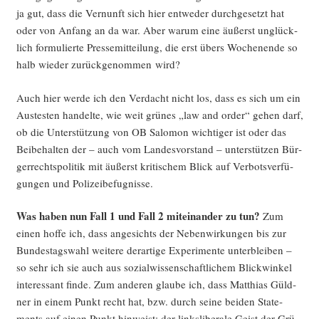
ja gut, dass die Ver­nunft sich hier ent­we­der durch­ge­setzt hat
oder von Anfang an da war. Aber war­um eine äußerst unglück­
lich for­mu­lier­te Pres­se­mit­tei­lung, die erst übers Wochen­en­de so
halb wie­der zurück­ge­nom­men wird?
Auch hier wer­de ich den Ver­dacht nicht los, dass es sich um ein
Aus­tes­ten han­del­te, wie weit grü­nes „law and order“ gehen darf,
ob die Unter­stüt­zung von OB Salo­mon wich­ti­ger ist oder das
Bei­be­hal­ten der – auch vom Lan­des­vor­stand – unter­stüt­zen Bür­
ger­rechts­po­li­tik mit äußerst kri­ti­schem Blick auf Ver­bots­ver­fü­
gun­gen und Polizeibefugnisse.
Was haben nun Fall 1 und Fall 2 mit­ein­an­der zu tun?
Zum
einen hof­fe ich, dass ange­sichts der Neben­wir­kun­gen bis zur
Bun­des­tags­wahl wei­te­re der­ar­ti­ge Expe­ri­men­te unter­blei­ben –
so sehr ich sie auch aus sozi­al­wis­sen­schaft­li­chem Blick­win­kel
inter­es­sant fin­de. Zum ande­ren glau­be ich, dass Mat­thi­as Güld­
ner in einem Punkt recht hat, bzw. durch sei­ne bei­den State­
ments auf einen Punkt hin­weist: der links­li­be­ra­le Geist der Grü­