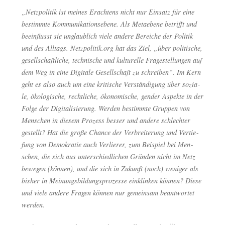
„Netz­po­li­tik ist mei­nes Erach­tens nicht nur Ein­satz für eine
bestimm­te Kom­mu­ni­ka­ti­ons­ebe­ne. Als Meta­ebe­ne betrifft und
beein­flusst sie unglaub­lich vie­le ande­re Berei­che der Poli­tik
und des All­tags. Netzpolitik.org hat das Ziel, „über poli­ti­sche,
gesell­schaft­li­che, tech­ni­sche und kul­tu­rel­le Fra­ge­stel­lun­gen auf
dem Weg in eine Digi­ta­le Gesell­schaft zu schrei­ben“. Im Kern
geht es also auch um eine kri­ti­sche Ver­stän­di­gung über sozia­
le, öko­lo­gi­sche, recht­li­che, öko­no­mi­sche, gen­der Aspek­te in der
Fol­ge der Digi­ta­li­sie­rung. Wer­den bestimm­te Grup­pen von
Men­schen in die­sem Pro­zess bes­ser und ande­re schlech­ter
gestellt? Hat die gro­ße Chan­ce der Ver­brei­te­rung und Ver­tie­
fung von Demo­kra­tie auch Ver­lie­rer, zum Bei­spiel bei Men­
schen, die sich aus unter­schied­li­chen Grün­den nicht im Netz
bewe­gen (kön­nen), und die sich in Zukunft (noch) weni­ger als
bis­her in Mei­nungs­bil­dungs­pro­zes­se ein­klin­ken kön­nen? Die­se
und vie­le ande­re Fra­gen kön­nen nur gemein­sam beant­wor­tet
werden.