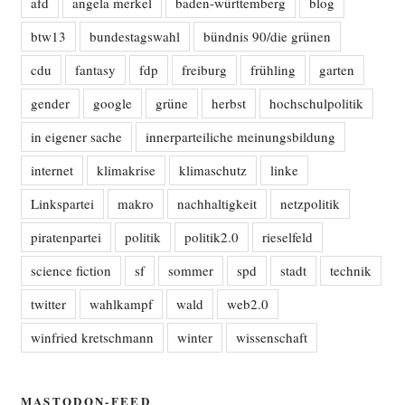
afd
angela merkel
baden-württemberg
blog
btw13
bundestagswahl
bündnis 90/die grünen
cdu
fantasy
fdp
freiburg
frühling
garten
gender
google
grüne
herbst
hochschulpolitik
in eigener sache
innerparteiliche meinungsbildung
internet
klimakrise
klimaschutz
linke
Linkspartei
makro
nachhaltigkeit
netzpolitik
piratenpartei
politik
politik2.0
rieselfeld
science fiction
sf
sommer
spd
stadt
technik
twitter
wahlkampf
wald
web2.0
winfried kretschmann
winter
wissenschaft
MASTODON-FEED