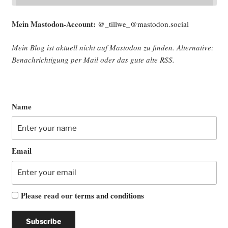
Mein Mast­o­don-Account:
@_tillwe_@mastodon.social
Mein Blog ist aktu­ell nicht auf Mast­o­don zu fin­den. Alter­na­ti­ve:
Benach­rich­ti­gung per Mail oder das gute alte
RSS
.
Name
Email
Please read our
terms and conditions