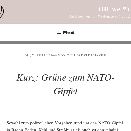
Zum
till we *)
Inhalt
Das Blog von Till Westermayer * 2002
springen
Menü
VERÖFFENTLICHT
DI., 7. APRIL 2009
VON
TILL WESTERMAYER
AM
Kurz: Grüne zum NATO-
Gipfel
Sowohl zum poli­zei­li­chen Vor­ge­hen rund um den NATO-Gip­fel
in Baden-Baden, Kehl und Straß­burg als auch zu den inhalt­li­