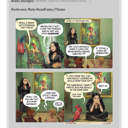
Bonus timelapse:
PEPPERCARROT.COM/EN/MINIFANTAS
#
webcomic
#
krita
#
miniFantasyTheater