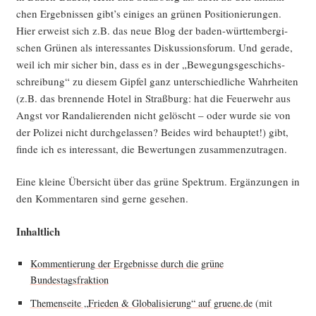
chen Ergeb­nis­sen gibt’s eini­ges an grü­nen Posi­tio­nie­run­gen.
Hier erweist sich z.B. das neue Blog der baden-würt­tem­ber­gi­
schen Grü­nen als inter­es­san­tes Dis­kus­si­ons­fo­rum. Und gera­de,
weil ich mir sicher bin, dass es in der „Bewe­gungs­ge­schichs­
schrei­bung“ zu die­sem Gip­fel ganz unter­schied­li­che Wahr­hei­ten
(z.B. das bren­nen­de Hotel in Straß­burg: hat die Feu­er­wehr aus
Angst vor Ran­da­lie­ren­den nicht gelöscht – oder wur­de sie von
der Poli­zei nicht durch­ge­las­sen? Bei­des wird behaup­tet!) gibt,
fin­de ich es inter­es­sant, die Bewer­tun­gen zusammenzutragen.
Eine klei­ne Über­sicht über das grü­ne Spek­trum. Ergän­zun­gen in
den Kom­men­ta­ren sind ger­ne gesehen.
Inhalt­lich
Kom­men­tie­rung der Ergeb­nis­se durch die grü­ne
Bundestagsfraktion
The­men­sei­te „Frie­den & Glo­ba­li­sie­rung“ auf gruene.de
(mit