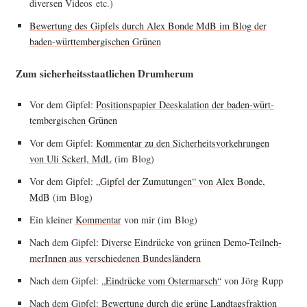
diver­sen Vide­os etc.)
Bewer­tung des Gip­fels durch Alex Bonde MdB im Blog der
baden-würt­tem­ber­gi­schen Grünen
Zum sicher­heits­staat­li­chen Drumherum
Vor dem Gip­fel:
Posi­ti­ons­pa­pier Dees­ka­la­ti­on der baden-würt­
tem­ber­gi­schen Grünen
Vor dem Gip­fel:
Kom­men­tar zu den Sicher­heits­vor­keh­run­gen
von Uli Sckerl, MdL
(im Blog)
Vor dem Gip­fel:
„Gip­fel der Zumu­tun­gen“ von Alex Bonde,
MdB
(im Blog)
Ein klei­ner
Kom­men­tar
von mir (im Blog)
Nach dem Gip­fel:
Diver­se Ein­drü­cke von grü­nen Demo-Teil­neh­
me­rIn­nen aus ver­schie­de­nen Bundesländern
Nach dem Gip­fel:
„Ein­drü­cke vom Oster­marsch“
von Jörg Rupp
Nach dem Gip­fel:
Bewer­tung durch die grü­ne Landtagsfraktion