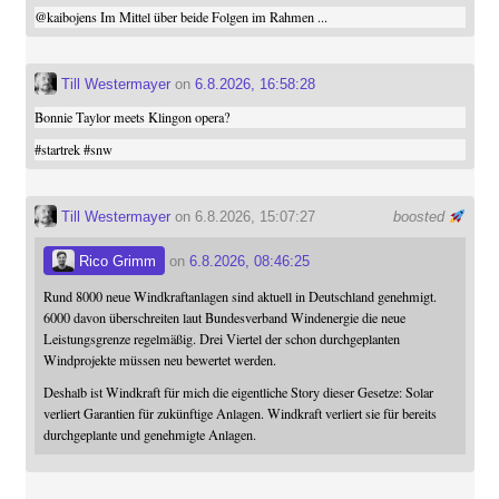
@
kaibojens
Im Mittel über beide Folgen im Rahmen ...
Till Westermayer
on
6.8.2026, 16:58:28
Bonnie Taylor meets Klingon opera?
#
startrek
#
snw
Till Westermayer
on 6.8.2026, 15:07:27
boosted
Rico Grimm
on
6.8.2026, 08:46:25
Rund 8000 neue Windkraftanlagen sind aktuell in Deutschland genehmigt.
6000 davon überschreiten laut Bundesverband Windenergie die neue
Leistungsgrenze regelmäßig. Drei Viertel der schon durchgeplanten
Windprojekte müssen neu bewertet werden.
Deshalb ist Windkraft für mich die eigentliche Story dieser Gesetze: Solar
verliert Garantien für zukünftige Anlagen. Windkraft verliert sie für bereits
durchgeplante und genehmigte Anlagen.