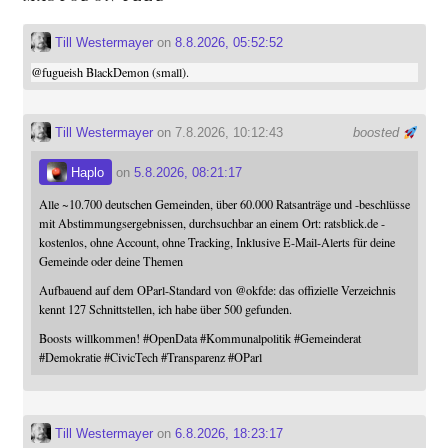
Till Westermayer
on
8.8.2026, 05:52:52
@
fugueish
BlackDemon (small).
Till Westermayer
on 7.8.2026, 10:12:43
boosted
Haplo
on
5.8.2026, 08:21:17
Alle ~10.700 deutschen Gemeinden, über 60.000 Ratsanträge und -beschlüsse
mit Abstimmungsergebnissen, durchsuchbar an einem Ort: ratsblick.de -
kostenlos, ohne Account, ohne Tracking, Inklusive E-Mail-Alerts für deine
Gemeinde oder deine Themen
Aufbauend auf dem OParl-Standard von
@
okfde
: das offizielle Verzeichnis
kennt 127 Schnittstellen, ich habe über 500 gefunden.
Boosts willkommen!
#
OpenData
#
Kommunalpolitik
#
Gemeinderat
#
Demokratie
#
CivicTech
#
Transparenz
#
OParl
Till Westermayer
on
6.8.2026, 18:23:17