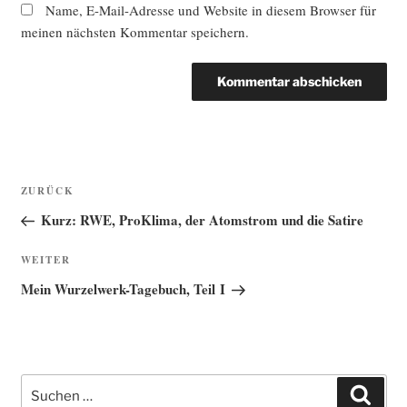
Name, E-Mail-Adresse und Website in diesem Browser für
meinen nächsten Kommentar speichern.
Beitragsnavigation
Vorheriger
ZURÜCK
Beitrag
Kurz: RWE, ProKlima, der Atomstrom und die Satire
Nächster
WEITER
Beitrag
Mein Wurzelwerk-Tagebuch, Teil I
Suche
Such
nach: