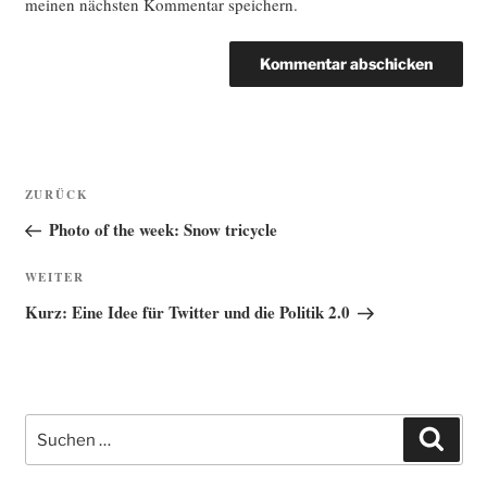
meinen nächsten Kommentar speichern.
Beitragsnavigation
Vorheriger
ZURÜCK
Beitrag
Photo of the week: Snow tricycle
Nächster
WEITER
Beitrag
Kurz: Eine Idee für Twitter und die Politik 2.0
Suche
Such
nach: