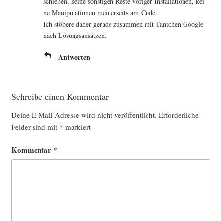
schie­ßen, kei­ne sons­ti­gen Res­te vori­ger Instal­la­tio­nen, kei­
ne Mani­pu­la­tio­nen mei­ner­seits am Code.
Ich stö­be­re daher gera­de zusam­men mit Tant­chen Goog­le
nach Lösungsansätzen.
Antworten
Schreibe einen Kommentar
Deine E-Mail-Adresse wird nicht veröffentlicht.
Erforderliche
Felder sind mit
*
markiert
Kommentar
*