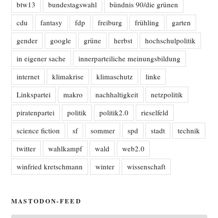
btw13
bundestagswahl
bündnis 90/die grünen
cdu
fantasy
fdp
freiburg
frühling
garten
gender
google
grüne
herbst
hochschulpolitik
in eigener sache
innerparteiliche meinungsbildung
internet
klimakrise
klimaschutz
linke
Linkspartei
makro
nachhaltigkeit
netzpolitik
piratenpartei
politik
politik2.0
rieselfeld
science fiction
sf
sommer
spd
stadt
technik
twitter
wahlkampf
wald
web2.0
winfried kretschmann
winter
wissenschaft
MASTODON-FEED