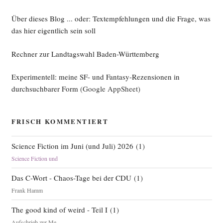
Über dieses Blog ... oder: Textempfehlungen und die Frage, was
das hier eigentlich sein soll
Rechner zur Landtagswahl Baden-Württemberg
Experimentell: meine SF- und Fantasy-Rezensionen in
durchsuchbarer Form
(Google AppSheet)
FRISCH KOMMENTIERT
Science Fiction im Juni (und Juli) 2026
(
1
)
Science Fiction und
Das C-Wort - Chaos-Tage bei der CDU
(
1
)
Frank Hamm
The good kind of weird - Teil I
(
1
)
Aufschrieb zur Me...