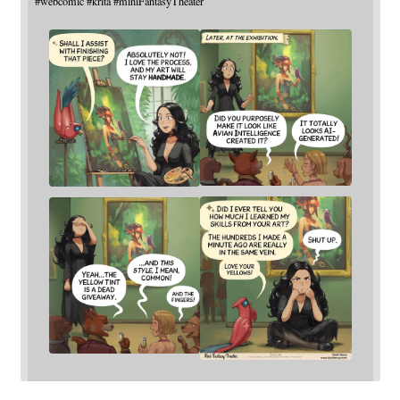
#
webcomic
#
krita
#
miniFantasyTheater