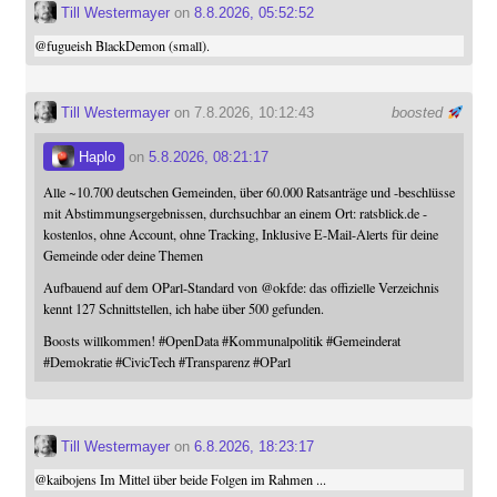
Till Westermayer
on
8.8.2026, 05:52:52
@
fugueish
BlackDemon (small).
Till Westermayer
on 7.8.2026, 10:12:43
boosted
Haplo
on
5.8.2026, 08:21:17
Alle ~10.700 deutschen Gemeinden, über 60.000 Ratsanträge und -beschlüsse
mit Abstimmungsergebnissen, durchsuchbar an einem Ort: ratsblick.de -
kostenlos, ohne Account, ohne Tracking, Inklusive E-Mail-Alerts für deine
Gemeinde oder deine Themen
Aufbauend auf dem OParl-Standard von
@
okfde
: das offizielle Verzeichnis
kennt 127 Schnittstellen, ich habe über 500 gefunden.
Boosts willkommen!
#
OpenData
#
Kommunalpolitik
#
Gemeinderat
#
Demokratie
#
CivicTech
#
Transparenz
#
OParl
Till Westermayer
on
6.8.2026, 18:23:17
@
kaibojens
Im Mittel über beide Folgen im Rahmen ...