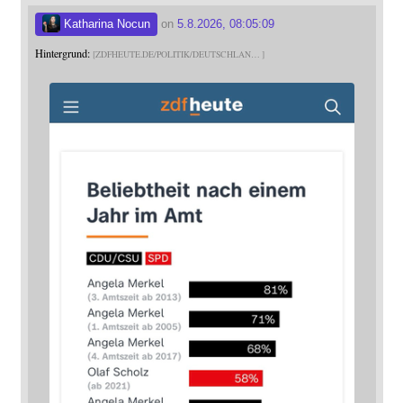
Katharina Nocun
on
5.8.2026, 08:05:09
Hintergrund:
ZDFHEUTE.DE/POLITIK/DEUTSCHLAN