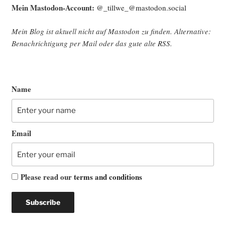
Mein Mast­o­don-Account:
@_tillwe_@mastodon.social
Mein Blog ist aktu­ell nicht auf Mast­o­don zu fin­den. Alter­na­ti­ve:
Benach­rich­ti­gung per Mail oder das gute alte
RSS
.
Name
Email
Please read our
terms and conditions