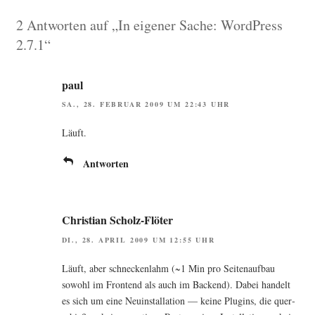
2 Antworten auf „In eigener Sache: WordPress
2.7.1“
paul
SA., 28. FEBRUAR 2009 UM 22:43 UHR
Läuft.
Antworten
Christian Scholz-Flöter
DI., 28. APRIL 2009 UM 12:55 UHR
Läuft, aber schne­cken­lahm (~1 Min pro Sei­ten­auf­bau
sowohl im Front­end als auch im Backend). Dabei han­delt
es sich um eine Neu­in­stal­la­ti­on — kei­ne Plug­ins, die quer­