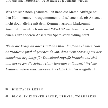
und das nach­zu­bes­sern. Jetzt läuft es jeden­falls wieder.
Was hat sich noch geän­dert? Ich habe die Mathe-Abfra­ge bei
den Kom­men­ta­ren raus­ge­nom­men und schaue mal, ob Akis­met
nicht doch allei­ne mit dem Kom­men­tar­spam klar­kommt.
Ansons­ten wer­de ich mir mal YAWASP anschau­en, das auf
einen ganz ande­ren Ansatz zur Spam-Ver­mei­dung setzt.
Bleibt die Fra­ge an alle: Läuft das Blog, läuft das The­me? Gibt
es Pro­ble­me (mal abge­se­hen davon, dass mein Mas­sen­pro­vi­der
manch­mal arg lan­ge für Daten­bank­zu­grif­fe braucht und sich
u.a. des­we­gen die Sei­ten rela­tiv lang­sam auf­bau­en)? Wel­che
Fea­tures wären wün­schens­wert, wel­che könn­ten wegfallen?
KATEGORIEN
DIGITALES LEBEN
SCHLAGWÖRTER
BLOG
,
IN EIGENER SACHE
,
UPDATE
,
WORDPRESS