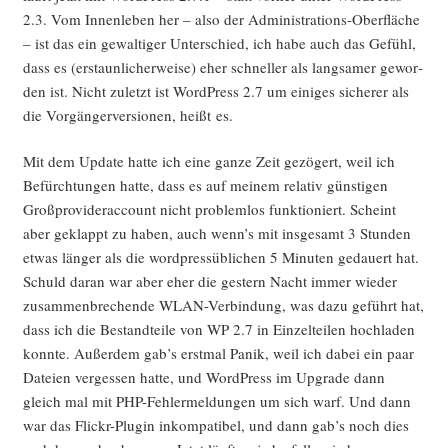
2.3. Vom Innen­le­ben her – also der Admi­nis­tra­ti­ons-Ober­flä­che
– ist das ein gewal­ti­ger Unter­schied, ich habe auch das Gefühl,
dass es (erstaun­li­cher­wei­se) eher schnel­ler als lang­sa­mer gewor­
den ist. Nicht zuletzt ist Word­Press 2.7 um eini­ges siche­rer als
die Vor­gän­ger­ver­sio­nen, heißt es.
Mit dem Update hat­te ich eine gan­ze Zeit gezö­gert, weil ich
Befürch­tun­gen hat­te, dass es auf mei­nem rela­tiv güns­ti­gen
Groß­pro­vi­der­ac­count nicht pro­blem­los funk­tio­niert. Scheint
aber geklappt zu haben, auch wenn’s mit ins­ge­samt 3 Stun­den
etwas län­ger als die word­press­üb­li­chen 5 Minu­ten gedau­ert hat.
Schuld dar­an war aber eher die ges­tern Nacht immer wie­der
zusam­men­bre­chen­de WLAN-Ver­bin­dung, was dazu geführt hat,
dass ich die Bestand­tei­le von WP 2.7 in Ein­zel­tei­len hoch­la­den
konn­te. Außer­dem gab’s erst­mal Panik, weil ich dabei ein paar
Datei­en ver­ges­sen hat­te, und Word­Press im Upgrade dann
gleich mal mit PHP-Feh­ler­mel­dun­gen um sich warf. Und dann
war das Flickr-Plug­in inkom­pa­ti­bel, und dann gab’s noch dies