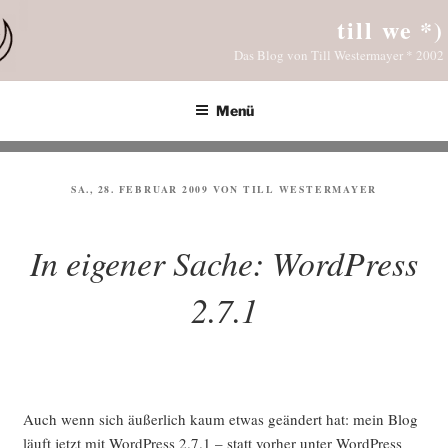
Zum
till we *)
Inhalt
Das Blog von Till Westermayer * 2002
springen
Menü
VERÖFFENTLICHT
SA., 28. FEBRUAR 2009
VON
TILL WESTERMAYER
AM
In eigener Sache: WordPress
2.7.1
Auch wenn sich äußer­lich kaum etwas geän­dert hat: mein Blog
läuft jetzt mit Word­Press 2.7.1 – statt vor­her unter Word­Press