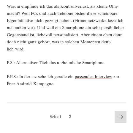
War­um emp­fin­de ich das als Kon­troll­ver­lust, als klei­ne Ohn­
macht? Weil PCs und auch Tele­fo­ne bis­her die­se schein­ba­re
Eigen­in­itia­ti­ve nicht gezeigt haben. (Fir­men­netz­wer­ke las­se ich
mal außen vor). Und weil ein Smart­phone ein sehr per­sön­li­cher
Gegen­stand ist, lie­be­voll per­so­na­li­siert. Aber einem eben dann
doch nicht ganz gehört, was in sol­chen Momen­ten deut­
lich wird.
P.S.: Alter­na­ti­ver Titel: das un/heimliche Smartphone
P.P.S.: In der taz sehe ich gera­de ein
pas­sen­des Inter­view
zur
Free-Android-Kampagne.
Seitennummerierung
Näch
Seite
Seite
1
2
Seite
der
Beiträge