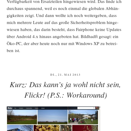
Ver­füg­bar­keit von Ersatz­tei­len hin­ge­wie­sen wird. Das fin­de ich
durch­aus span­nend, weil es noch ein­mal die glo­ba­len Abhän­
gig­kei­ten zeigt. Und dann woll­te ich noch wei­ter­ge­ben, dass
mich meh­re­re Leu­te auf das gro­ße Sicher­heits­pro­blem hin­ge­
wie­sen haben, das dar­in besteht, dass Fair­pho­ne kei­ne Updates
über Android 4.x hin­aus ange­bo­ten hat. Bild­hadft gesagt: ein
Öko-PC, der aber heu­te noch nur mit Win­dows XP zu betrei­
ben ist.
VERÖFFENTLICHT
DI., 21. MAI 2013
AM
Kurz: Das kann’s ja wohl nicht sein,
Flickr! (P.S.: Workaround)