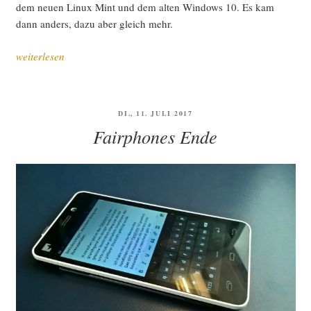
dem neu­en Linux Mint und dem alten Win­dows 10. Es kam
dann anders, dazu aber gleich mehr.
„Der
weiterlesen
nicht
ganz
gera­
VERÖFFENTLICHT
DI., 11. JULI 2017
de
AM
Fairphones Ende
Weg
zu
Linux Mint“