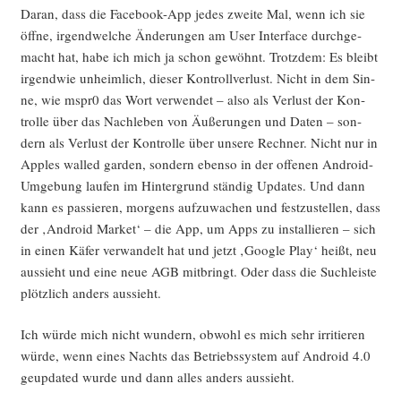
Flickr!
Dar­an, dass die Face­book-App jedes zwei­te Mal, wenn ich sie
(P.S.:
öff­ne, irgend­wel­che Ände­run­gen am User Inter­face durch­ge­
Work­
macht hat, habe ich mich ja schon gewöhnt. Trotz­dem: Es bleibt
around)“
irgend­wie unheim­lich, die­ser Kon­troll­ver­lust. Nicht in dem Sin­
ne, wie mspr0 das Wort ver­wen­det – also als Ver­lust der Kon­
trol­le über das Nach­le­ben von Äuße­run­gen und Daten – son­
dern als Ver­lust der Kon­trol­le über unse­re Rech­ner. Nicht nur in
App­les wal­led gar­den, son­dern eben­so in der offe­nen Android-
Umge­bung lau­fen im Hin­ter­grund stän­dig Updates. Und dann
kann es pas­sie­ren, mor­gens auf­zu­wa­chen und fest­zu­stel­len, dass
der ‚Android Mar­ket‘ – die App, um Apps zu instal­lie­ren – sich
in einen Käfer ver­wan­delt hat und jetzt ‚Goog­le Play‘ heißt, neu
aus­sieht und eine neue AGB mit­bringt. Oder dass die Such­leis­te
plötz­lich anders aussieht.
Ich wür­de mich nicht wun­dern, obwohl es mich sehr irri­tie­ren
wür­de, wenn eines Nachts das Betriebs­sys­tem auf Android 4.0
geup­dated wur­de und dann alles anders aussieht.