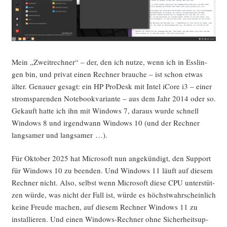
Mein „Zweit­rech­ner“ – der, den ich nut­ze, wenn ich in Ess­lin­
gen bin, und pri­vat einen Rech­ner brau­che – ist schon etwas
älter. Genau­er gesagt: ein HP Pro­Desk mit Intel iCo­re i3 – einer
strom­spa­ren­den Note­book­va­ri­an­te – aus dem Jahr 2014 oder so.
Gekauft hat­te ich ihn mit Win­dows 7, dar­aus wur­de schnell
Win­dows 8 und irgend­wann Win­dows 10 (und der Rech­ner
lang­sa­mer und langsamer …).
Für Okto­ber 2025 hat Micro­soft nun ange­kün­digt, den Sup­port
für Win­dows 10 zu been­den. Und Win­dows 11 läuft auf die­sem
Rech­ner nicht. Also, selbst wenn Micro­soft die­se CPU unter­stüt­
zen wür­de, was nicht der Fall ist, wür­de es höchst­wahr­schein­lich
kei­ne Freu­de machen, auf die­sem Rech­ner Win­dows 11 zu
instal­lie­ren. Und einen Win­dows-Rech­ner ohne Sicher­heits­up­