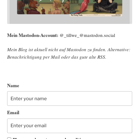
Mein Mast­o­don-Account:
@_tillwe_@mastodon.social
Mein Blog ist aktu­ell nicht auf Mast­o­don zu fin­den. Alter­na­ti­ve:
Benach­rich­ti­gung per Mail oder das gute alte
RSS
.
Name
Email