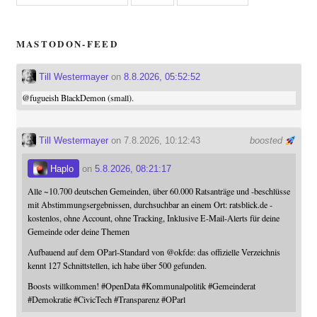
MASTODON-FEED
Till Westermayer
on
8.8.2026, 05:52:52
@
fugueish
BlackDemon (small).
Till Westermayer
on 7.8.2026, 10:12:43
boosted
Haplo
on
5.8.2026, 08:21:17
Alle ~10.700 deutschen Gemeinden, über 60.000 Ratsanträge und -beschlüsse
mit Abstimmungsergebnissen, durchsuchbar an einem Ort: ratsblick.de -
kostenlos, ohne Account, ohne Tracking, Inklusive E-Mail-Alerts für deine
Gemeinde oder deine Themen
Aufbauend auf dem OParl-Standard von
@
okfde
: das offizielle Verzeichnis
kennt 127 Schnittstellen, ich habe über 500 gefunden.
Boosts willkommen!
#
OpenData
#
Kommunalpolitik
#
Gemeinderat
#
Demokratie
#
CivicTech
#
Transparenz
#
OParl