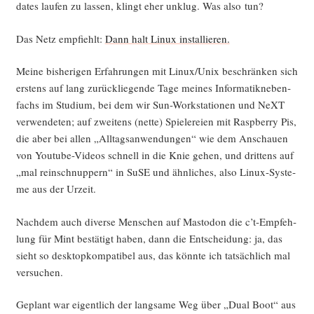
dates lau­fen zu las­sen, klingt eher unklug. Was also tun?
Das Netz emp­fiehlt:
Dann halt Linux instal­lie­ren.
Mei­ne bis­he­ri­gen Erfah­run­gen mit Linux/Unix beschrän­ken sich
ers­tens auf lang zurück­lie­gen­de Tage mei­nes Infor­ma­tik­ne­ben­
fachs im Stu­di­um, bei dem wir Sun-Work­sta­tio­nen und NeXT
ver­wen­de­ten; auf zwei­tens (net­te) Spie­le­rei­en mit Raspber­ry Pis,
die aber bei allen „All­tags­an­wen­dun­gen“ wie dem Anschau­en
von You­tube-Vide­os schnell in die Knie gehen, und drit­tens auf
„mal rein­schnup­pern“ in SuSE und ähn­li­ches, also Linux-Sys­te­
me aus der Urzeit.
Nach­dem auch diver­se Men­schen auf Mast­o­don die c’t-Emp­feh­
lung für Mint bestä­tigt haben, dann die Ent­schei­dung: ja, das
sieht so desk­top­kom­pa­ti­bel aus, das könn­te ich tat­säch­lich mal
versuchen.
Geplant war eigent­lich der lang­sa­me Weg über „Dual Boot“ aus