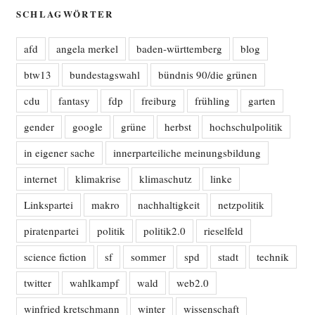
SCHLAGWÖRTER
afd
angela merkel
baden-württemberg
blog
btw13
bundestagswahl
bündnis 90/die grünen
cdu
fantasy
fdp
freiburg
frühling
garten
gender
google
grüne
herbst
hochschulpolitik
in eigener sache
innerparteiliche meinungsbildung
internet
klimakrise
klimaschutz
linke
Linkspartei
makro
nachhaltigkeit
netzpolitik
piratenpartei
politik
politik2.0
rieselfeld
science fiction
sf
sommer
spd
stadt
technik
twitter
wahlkampf
wald
web2.0
winfried kretschmann
winter
wissenschaft