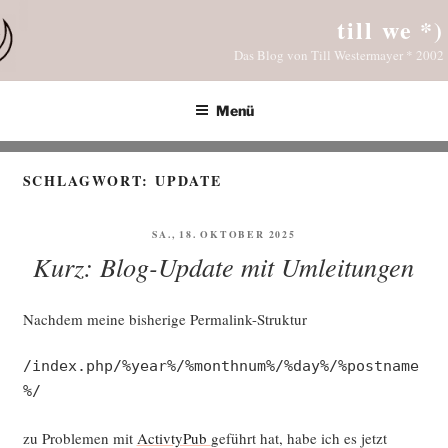
Zum
till we *)
Inhalt
Das Blog von Till Westermayer * 2002
springen
Menü
SCHLAGWORT:
UPDATE
VERÖFFENTLICHT
SA., 18. OKTOBER 2025
AM
Kurz: Blog-Update mit Umleitungen
Nach­dem mei­ne bis­he­ri­ge Permalink-Struktur
/index.php/%year%/%monthnum%/%day%/%postname
%/
zu Pro­ble­men mit
Activ­ty­Pub
geführt hat, habe ich es jetzt