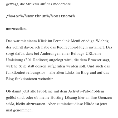
gewagt, die Struk­tur auf das modernere
/%year%/%monthnum%/%postname%
umzu­stel­len.
Das war mit einem Klick im Per­ma­link-Menü erle­digt. Wich­tig
der Schritt davor: ich habe das
Redi­rec­tion
-Plug­in instal­liert. Das
sorgt dafür, dass bei Ände­run­gen einer Bei­trags-URL eine
Umlei­tung (301-Redi­rect) ange­legt wird, die dem Brow­ser sagt,
wel­che Sei­te statt des­sen auf­ge­ru­fen wer­den soll. Und auch das
funk­tio­niert rei­bungs­los – alle alten Links im Blog und auf das
Blog funk­tio­nie­ren weiterhin.
Ob damit jetzt alle Pro­ble­me mit dem Acti­vi­ty-Pub-Pro­blem
gelöst sind, oder ob mei­ne Hos­ting-Lösung hier an ihre Gren­zen
stößt, bleibt abzu­war­ten. Aber zumin­dest die­se Hür­de ist jetzt
mal genommen.