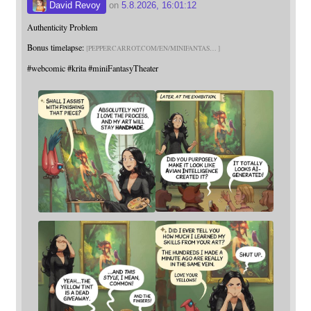
David Revoy
on
5.8.2026, 16:01:12
Authenticity Problem
Bonus timelapse:
PEPPERCARROT.COM/EN/MINIFANTAS
#
webcomic
#
krita
#
miniFantasyTheater