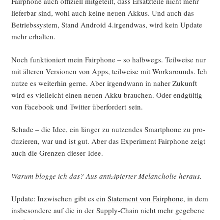
Fair­pho­ne auch offi­zi­ell mit­ge­teilt, dass Ersatz­tei­le nicht mehr
lie­fer­bar sind, wohl auch kei­ne neu­en Akkus. Und auch das
Betriebs­sys­tem, Stand Android 4.irgendwas, wird kein Update
mehr erhalten.
Noch funk­tio­niert mein Fair­pho­ne – so halb­wegs. Teil­wei­se nur
mit älte­ren Ver­sio­nen von Apps, teil­wei­se mit Work­arounds. Ich
nut­ze es wei­ter­hin ger­ne. Aber irgend­wann in naher Zukunft
wird es viel­leicht einen neu­en Akku brau­chen. Oder end­gül­tig
von Face­book und Twit­ter über­for­dert sein.
Scha­de – die Idee, ein län­ger zu nut­zen­des Smart­phone zu pro­
du­zie­ren, war und ist gut. Aber das Expe­ri­ment Fair­pho­ne zeigt
auch die Gren­zen die­ser Idee.
War­um blog­ge ich das? Aus anti­zi­pier­ter Melan­cho­lie heraus.
Update: Inzwi­schen gibt es ein
State­ment von Fair­pho­ne
, in dem
ins­be­son­de­re auf die in der Sup­p­ly-Chain nicht mehr gege­be­ne