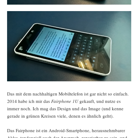
Das mit dem nach­hal­ti­gen Mobil­te­le­fon ist gar nicht so ein­fach.
2014 habe ich mir das
Fair­pho­ne 1U
gekauft, und nut­ze es
immer noch. Ich mag das Design und das Image (und ken­ne
gera­de in grü­nen Krei­sen vie­le, denen es ähn­lich geht).
Das Fair­pho­ne ist ein Android-Smart­phone, her­aus­nehm­ba­rer
Akku, ten­den­zi­ell auch der Anspruch, repa­rier­bar zu sein, und