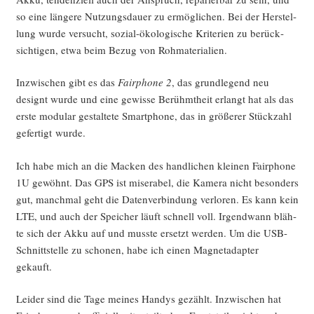
so eine län­ge­re Nut­zungs­dau­er zu ermög­li­chen. Bei der Her­stel­
lung wur­de ver­sucht, sozi­al-öko­lo­gi­sche Kri­te­ri­en zu berück­
sich­ti­gen, etwa beim Bezug von Rohmaterialien.
Inzwi­schen gibt es das
Fair­pho­ne 2
, das grund­le­gend neu
designt wur­de und eine gewis­se Berühmt­heit erlangt hat als das
ers­te modu­lar gestal­te­te Smart­phone, das in grö­ße­rer Stück­zahl
gefer­tigt wurde.
Ich habe mich an die Macken des hand­li­chen klei­nen Fair­pho­ne
1U gewöhnt. Das GPS ist mise­ra­bel, die Kame­ra nicht beson­ders
gut, manch­mal geht die Daten­ver­bin­dung ver­lo­ren. Es kann kein
LTE, und auch der Spei­cher läuft schnell voll. Irgend­wann bläh­
te sich der Akku auf und muss­te ersetzt wer­den. Um die USB-
Schnitt­stel­le zu scho­nen, habe ich einen Magnet­ad­ap­ter
gekauft.
Lei­der sind die Tage mei­nes Han­dys gezählt. Inzwi­schen hat