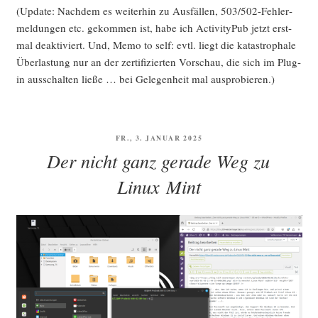
(Update: Nach­dem es wei­ter­hin zu Aus­fäl­len, 503/502-Feh­ler­
mel­dun­gen etc. gekom­men ist, habe ich Acti­vi­ty­Pub jetzt erst­
mal deak­ti­viert. Und, Memo to self: evtl. liegt die kata­stro­pha­le
Über­las­tung nur an der zer­ti­fi­zier­ten Vor­schau, die sich im Plug­
in aus­schal­ten lie­ße … bei Gele­gen­heit mal ausprobieren.)
VERÖFFENTLICHT
FR., 3. JANUAR 2025
AM
Der nicht ganz gerade Weg zu
Linux Mint