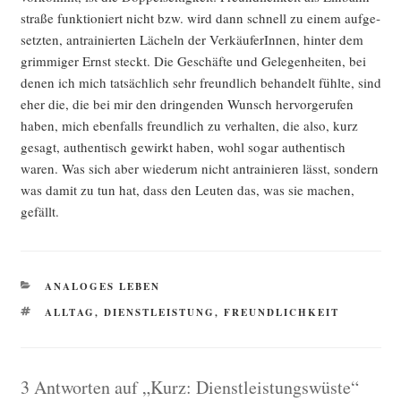
stra­ße funk­tio­niert nicht bzw. wird dann schnell zu einem auf­ge­
setz­ten, antrai­nier­ten Lächeln der Ver­käu­fe­rIn­nen, hin­ter dem
grim­mi­ger Ernst steckt. Die Geschäf­te und Gele­gen­hei­ten, bei
denen ich mich tat­säch­lich sehr freund­lich behan­delt fühl­te, sind
eher die, die bei mir den drin­gen­den Wunsch her­vor­ge­ru­fen
haben, mich eben­falls freund­lich zu ver­hal­ten, die also, kurz
gesagt, authen­tisch gewirkt haben, wohl sogar authen­tisch
waren. Was sich aber wie­der­um nicht antrai­nie­ren lässt, son­dern
was damit zu tun hat, dass den Leu­ten das, was sie machen,
gefällt.
KATEGORIEN
ANALOGES LEBEN
SCHLAGWÖRTER
ALLTAG
,
DIENSTLEISTUNG
,
FREUNDLICHKEIT
3 Antworten auf „Kurz: Dienstleistungswüste“