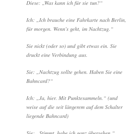
Die­se: „Was kann ich für sie tun?“
Ich: „Ich brau­che eine Fahr­kar­te nach Ber­lin,
für mor­gen. Wenn’s geht, im Nachtzug.“
Sie nickt (oder so) und gibt etwas ein. Sie
druckt eine Ver­bin­dung aus.
Sie: „Nacht­zug soll­te gehen. Haben Sie eine
Bahncard?“
Ich: „Ja, hier. Mit Punk­te­sam­meln.“ (und
wei­se auf die seit län­ge­rem auf dem Schal­ter
lie­gen­de Bahncard)
Sie: „Stimmt, habe ich ganz übersehen.“