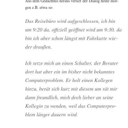
Aus dem Gedächt­nis her­aus ver­lief der Dia­log heu­te mor­
gen z.B. etwa so:
Das Rei­se­bü­ro wird auf­ge­schlos­sen, ich bin
um 9:20 da, offi­zi­ell geöff­net wird um 9:30, da
bin ich aber schon längst mit Fahr­kar­te wie­
der draußen.
Ich set­ze mich an einen Schal­ter, der Bera­ter
dort hat aber ein im bis­her nicht bekann­tes
Com­pu­ter­pro­blem. Er holt einen Kol­le­gen
hin­zu, berät sich kurz mit die­sem um rät mir
dann freund­lich, mich doch lie­ber an sei­ne
Kol­le­gin zu wen­den, weil das Com­pu­ter­pro­
blem län­ger dau­ern wird.