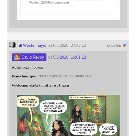
Till Westermayer
on 6.8.2026, 07:43:10
boosted
David Revoy
on
5.8.2026, 16:01:12
Authenticity Problem
Bonus timelapse:
PEPPERCARROT.COM/EN/MINIFANTAS
#
webcomic
#
krita
#
miniFantasyTheater