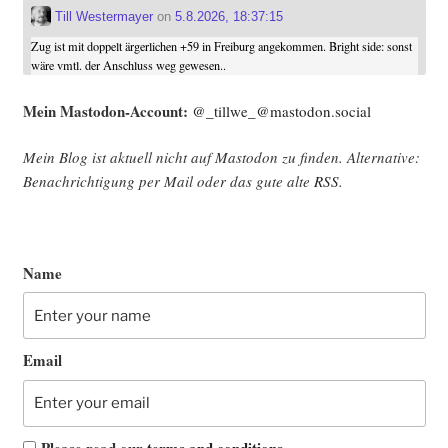
Till Westermayer
on
5.8.2026, 18:37:15
Zug ist mit doppelt ärgerlichen +59 in Freiburg angekommen. Bright side: sonst
wäre vmtl. der Anschluss weg gewesen..
Mein Mast­o­don-Account:
@_tillwe_@mastodon.social
Mein Blog ist aktu­ell nicht auf Mast­o­don zu fin­den. Alter­na­ti­ve:
Benach­rich­ti­gung per Mail oder das gute alte
RSS
.
Name
Email
Please read our
terms and conditions