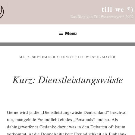
Zum
till we *)
Inhalt
Das Blog von Till Westermayer * 2002
springen
Menü
VERÖFFENTLICHT
MI., 3. SEPTEMBER 2008
VON
TILL WESTERMAYER
AM
Kurz: Dienstleistungswüste
Ger­ne wird ja die „Dienst­leis­tungs­wüs­te Deutsch­land“ beschwo­
ren, man­geln­de Freund­lich­keit des „Per­so­nals“ und so. Als
dahin­ge­wor­fe­ner Gedan­ke dazu: was in den Debat­ten oft kaum
vor­kommt, ist die Dop­pel­sei­tig­keit: Freund­lich­keit als Ein­bahn­