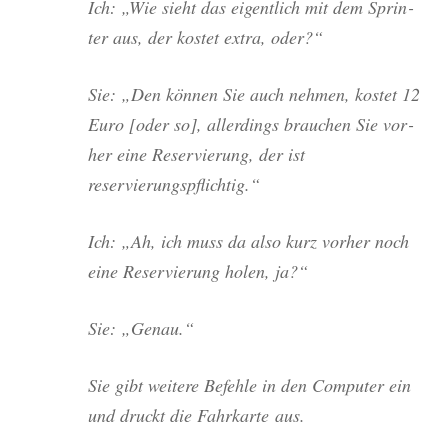
Ich: „Wie sieht das eigent­lich mit dem Sprin­
ter aus, der kos­tet extra, oder?“
Sie: „Den kön­nen Sie auch neh­men, kos­tet 12
Euro [oder so], aller­dings brau­chen Sie vor­
her eine Reser­vie­rung, der ist
reservierungspflichtig.“
Ich: „Ah, ich muss da also kurz vor­her noch
eine Reser­vie­rung holen, ja?“
Sie: „Genau.“
Sie gibt wei­te­re Befeh­le in den Com­pu­ter ein
und druckt die Fahr­kar­te aus.