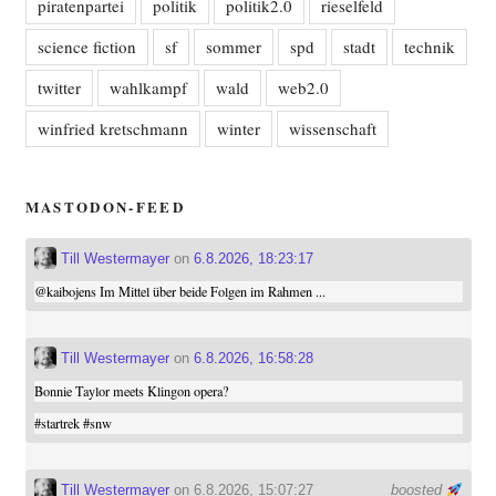
piratenpartei
politik
politik2.0
rieselfeld
science fiction
sf
sommer
spd
stadt
technik
twitter
wahlkampf
wald
web2.0
winfried kretschmann
winter
wissenschaft
MASTODON-FEED
Till Westermayer
on
6.8.2026, 18:23:17
@
kaibojens
Im Mittel über beide Folgen im Rahmen ...
Till Westermayer
on
6.8.2026, 16:58:28
Bonnie Taylor meets Klingon opera?
#
startrek
#
snw
Till Westermayer
on 6.8.2026, 15:07:27
boosted