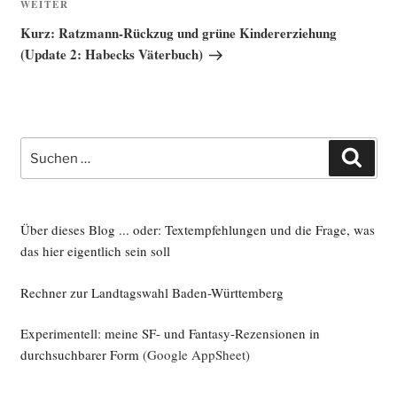
Nächster
WEITER
Beitrag
Kurz: Ratzmann-Rückzug und grüne Kindererziehung
(Update 2: Habecks Väterbuch)
Suche
Such
nach:
Über dieses Blog ... oder: Textempfehlungen und die Frage, was
das hier eigentlich sein soll
Rechner zur Landtagswahl Baden-Württemberg
Experimentell: meine SF- und Fantasy-Rezensionen in
durchsuchbarer Form
(Google AppSheet)