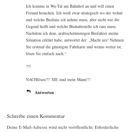
Ich kom­me in Wu-Tal am Bahn­hof an und will einen
Freund besu­chen. Ich weiß zwar stra­te­gisch wo der wohnt
und wel­che Bus­li­nie ich neh­me muss, aber nicht wie die
Gegend heißt und wel­che Bus­hal­te­stel­le ich raus muss.
Nach­dem ich dem, ara­bisch­stäm­mi­gen Bus­fah­rer mei­ne
Situa­ti­on erklärt habe, ant­wor­tet der: „Macht nix! Neh­men
Sie erst­mal die güns­tigs­te Fahr­kar­te und wenns wei­ter ist,
lösen Sie ein­fach nach.“
??!
NACH­lö­sen?!! SIE sind mein Mann!!!
Antworten
Schreibe einen Kommentar
Deine E-Mail-Adresse wird nicht veröffentlicht.
Erforderliche