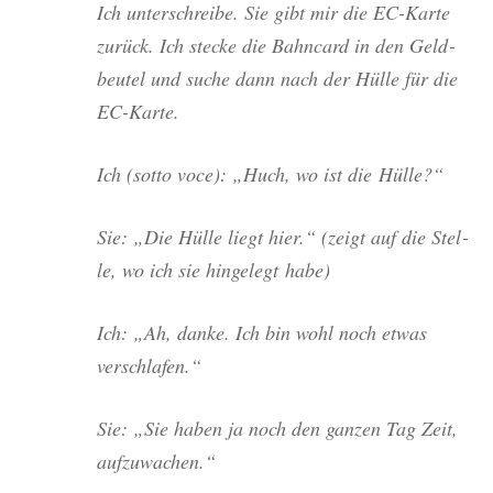
Ich unter­schrei­be. Sie gibt mir die EC-Kar­te
zurück. Ich ste­cke die Bahn­card in den Geld­
beu­tel und suche dann nach der Hül­le für die
EC-Karte.
Ich (sot­to voce): „Huch, wo ist die Hülle?“
Sie: „Die Hül­le liegt hier.“ (zeigt auf die Stel­
le, wo ich sie hin­ge­legt habe)
Ich: „Ah, dan­ke. Ich bin wohl noch etwas
verschlafen.“
Sie: „Sie haben ja noch den gan­zen Tag Zeit,
aufzuwachen.“