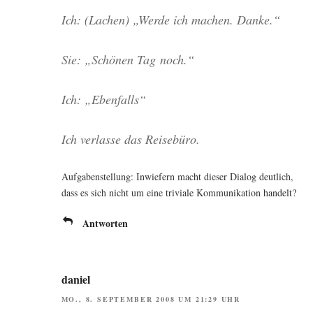
Ich: (Lachen) „Wer­de ich machen. Danke.“
Sie: „Schö­nen Tag noch.“
Ich: „Eben­falls“
Ich ver­las­se das Reisebüro.
Auf­ga­ben­stel­lung: Inwie­fern macht die­ser Dia­log deut­lich,
dass es sich nicht um eine tri­via­le Kom­mu­ni­ka­ti­on handelt?
Antworten
daniel
MO., 8. SEPTEMBER 2008 UM 21:29 UHR