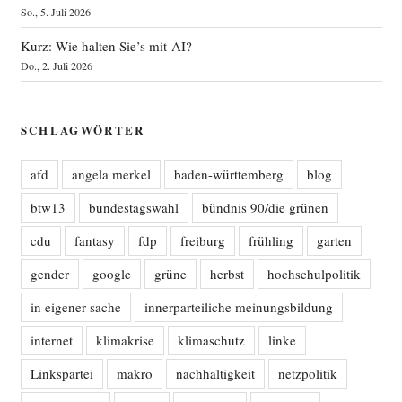
So., 5. Juli 2026
Kurz: Wie halten Sie’s mit AI?
Do., 2. Juli 2026
SCHLAGWÖRTER
afd
angela merkel
baden-württemberg
blog
btw13
bundestagswahl
bündnis 90/die grünen
cdu
fantasy
fdp
freiburg
frühling
garten
gender
google
grüne
herbst
hochschulpolitik
in eigener sache
innerparteiliche meinungsbildung
internet
klimakrise
klimaschutz
linke
Linkspartei
makro
nachhaltigkeit
netzpolitik