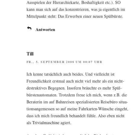
Aus­spie­len der Hier­ar­chie­kar­te, Bos­haf­tig­keit etc.). SO
kann man sich auf das kon­zen­trie­ren, was ja eigent­lich im
Mit­tel­punkt steht: Das Erwer­ben einer neu­en Spülbürste.
Antworten
Till
FR., 5. SEPTEMBER 2008 UM 00:07 UHR
Ich ken­ne tat­säch­lich auch bei­des. Und viel­leicht ist
Freund­lich­keit erst­mal auch nicht viel mehr als ein nicht-
destruk­ti­ves Begeg­nen. Inso­fern bräuch­te es mehr Spül­
bürs­ten­au­to­ma­ten. Trotz­dem freue ich mich, wenn z.B. die
Bera­te­rin im auf Bahn­rei­sen spe­zia­li­sier­ten Rei­se­bü­ro situa­
ti­ons­an­ge­mes­sen so auf mei­ne Fahr­kar­ten-Wün­sche ein­geht,
dass ich mich freund­lich behan­delt füh­le. Also eben nicht
als
Tri­vi­al­ma­schi­ne
agiert.