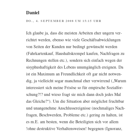
Daniel
DO., 4. SEPTEMBER 2008 UM 15:15 UHR
Ich glau­be ja, dass die meis­ten Arbei­ten eher ungern ver­
rich­tet wer­den, eben­so wie vie­le Geschäfts­ab­wick­lun­gen
von Sei­ten der Kun­den nur bedingt gewünscht wer­den
(Fahr­kar­ten­kauf, Haus­halts­krem­pel kau­fen, Nach­fra­gen zu
Rech­nun­gen stel­len etc.), son­dern sich ein­fach wegen der
sisy­phus­haf­tig­keit des Lebens unum­gäng­lich ereig­nen. Da
ist ein Maxi­mum an Freund­lich­keit oft gar nicht not­wen­
dig, ja viel­leicht sogar manch­mal eher ver­wir­rend („War­um
inter­es­siert sich mei­ne Fris­ö­se so für empir­sche Sozi­al­for­
schung?!? und wie­so fragt sie mich dann doch jedes Mal
das Glei­che?“). Um die Situa­ti­on aber mög­lichst frucht­bar
und unan­ge­neh­me Anschluss­ereig­nis­se (noch­ma­li­ges Nach­
fra­gen, Beschwer­den, Pro­ble­me etc.) gering zu hal­ten, ist
es m.E. am bes­ten, wenn die Betei­lig­ten sich vor allem
!ohne destruk­ti­ve Ver­hal­tens­wei­sen! begeg­nen (Igno­ranz,