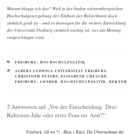
War­um blog­ge ich das? Weil in der baden-würt­tem­ber­gi­schen
Hoch­schul­ge­setz­ge­bung der Ein­fluss der Rek­to­rIn­nen doch
ziem­lich groß ist – und es des­we­gen für die wei­te­re Ent­wick­lung
der Uni­ver­si­tät Frei­burg ziem­lich wich­tig ist, wer am Mon­tag
vor­ge­schla­gen wird.
KATEGORIEN
FREIBURG
,
HOCHSCHULPOLITIK
SCHLAGWÖRTER
ALBERT-LUDWIGS-UNIVERSITÄT FREIBURG
,
CHRISTOPH PETERS
,
ELISABETH CHEAURÉ
,
FREIBURG
,
GENDER
,
HOCHSCHULPOLITIK
,
REKTOR
2 Antworten auf „Vor der Entscheidung: Drei-
Rektoren-Jahr oder erste Frau im Amt?“
Pingback:
till we *) . Blog » Kurz: Die Überraschung der