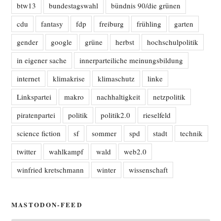
btw13
bundestagswahl
bündnis 90/die grünen
cdu
fantasy
fdp
freiburg
frühling
garten
gender
google
grüne
herbst
hochschulpolitik
in eigener sache
innerparteiliche meinungsbildung
internet
klimakrise
klimaschutz
linke
Linkspartei
makro
nachhaltigkeit
netzpolitik
piratenpartei
politik
politik2.0
rieselfeld
science fiction
sf
sommer
spd
stadt
technik
twitter
wahlkampf
wald
web2.0
winfried kretschmann
winter
wissenschaft
MASTODON-FEED