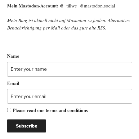
Mein Mast­o­don-Account:
@_tillwe_@mastodon.social
Mein Blog ist aktu­ell nicht auf Mast­o­don zu fin­den. Alter­na­ti­ve:
Benach­rich­ti­gung per Mail oder das gute alte
RSS
.
Name
Email
Please read our
terms and conditions