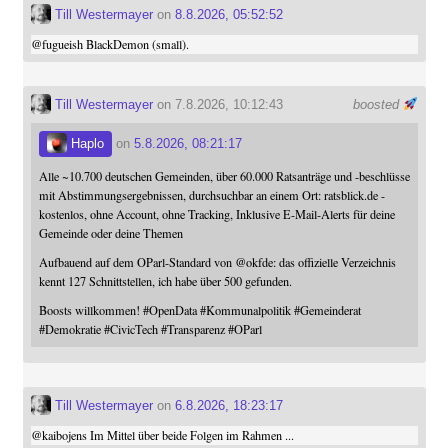
Till Westermayer
on
8.8.2026, 05:52:52
@
fugueish
BlackDemon (small).
Till Westermayer
on 7.8.2026, 10:12:43
boosted
Haplo
on
5.8.2026, 08:21:17
Alle ~10.700 deutschen Gemeinden, über 60.000 Ratsanträge und -beschlüsse
mit Abstimmungsergebnissen, durchsuchbar an einem Ort: ratsblick.de -
kostenlos, ohne Account, ohne Tracking, Inklusive E-Mail-Alerts für deine
Gemeinde oder deine Themen
Aufbauend auf dem OParl-Standard von
@
okfde
: das offizielle Verzeichnis
kennt 127 Schnittstellen, ich habe über 500 gefunden.
Boosts willkommen!
#
OpenData
#
Kommunalpolitik
#
Gemeinderat
#
Demokratie
#
CivicTech
#
Transparenz
#
OParl
Till Westermayer
on
6.8.2026, 18:23:17
@
kaibojens
Im Mittel über beide Folgen im Rahmen ...