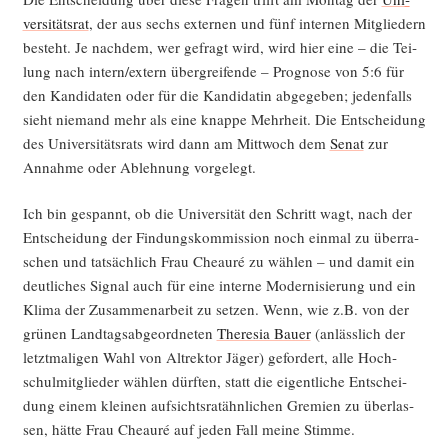
ver­si­täts­rat
, der aus sechs exter­nen und fünf inter­nen Mit­glie­dern
besteht. Je nach­dem, wer gefragt wird, wird hier eine – die Tei­
lung nach intern/extern über­grei­fen­de – Pro­gno­se von 5:6 für
den Kan­di­da­ten oder für die Kan­di­da­tin abge­ge­ben; jeden­falls
sieht nie­mand mehr als eine knap­pe Mehr­heit. Die Ent­schei­dung
des Uni­ver­si­täts­rats wird dann am Mitt­woch dem
Senat
zur
Annah­me oder Ableh­nung vorgelegt.
Ich bin gespannt, ob die Uni­ver­si­tät den Schritt wagt, nach der
Ent­schei­dung der Fin­dungs­kom­mis­si­on noch ein­mal zu über­ra­
schen und tat­säch­lich Frau Che­au­ré zu wäh­len – und damit ein
deut­li­ches Signal auch für eine inter­ne Moder­ni­sie­rung und ein
Kli­ma der Zusam­men­ar­beit zu set­zen. Wenn, wie z.B. von der
grü­nen Land­tags­ab­ge­ord­ne­ten
The­re­sia Bau­er
(anläss­lich der
letzt­ma­li­gen Wahl von Alt­rek­tor Jäger) gefor­dert, alle Hoch­
schul­mit­glie­der wäh­len dürf­ten, statt die eigent­li­che Ent­schei­
dung einem klei­nen auf­sichts­rat­ähn­li­chen Gre­mi­en zu über­las­
sen, hät­te Frau Che­au­ré auf jeden Fall mei­ne Stimme.