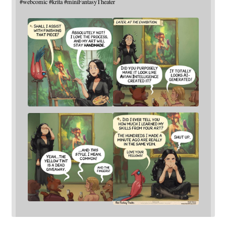
#
webcomic
#
krita
#
miniFantasyTheater