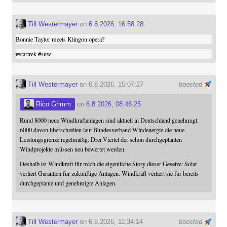
Till Westermayer
on
6.8.2026, 16:58:28
Bonnie Taylor meets Klingon opera?
#
startrek
#
snw
Till Westermayer
on 6.8.2026, 15:07:27
boosted
Rico Grimm
on
6.8.2026, 08:46:25
Rund 8000 neue Windkraftanlagen sind aktuell in Deutschland genehmigt.
6000 davon überschreiten laut Bundesverband Windenergie die neue
Leistungsgrenze regelmäßig. Drei Viertel der schon durchgeplanten
Windprojekte müssen neu bewertet werden.
Deshalb ist Windkraft für mich die eigentliche Story dieser Gesetze: Solar
verliert Garantien für zukünftige Anlagen. Windkraft verliert sie für bereits
durchgeplante und genehmigte Anlagen.
Till Westermayer
on 6.8.2026, 11:34:14
boosted