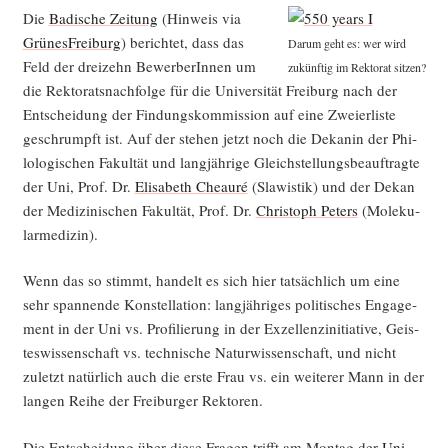
Die
Badi­sche Zei­tung
(Hin­weis via
Grü­nes­Frei­burg
) berich­tet, dass das
Dar­um geht es: wer wird
Feld der drei­zehn Bewer­be­rIn­nen um
zukünf­tig im Rek­to­rat sitzen?
die Rek­to­rats­nach­fol­ge für die Uni­ver­si­tät Frei­burg nach der
Ent­schei­dung der Fin­dungs­kom­mis­si­on auf eine Zwei­er­lis­te
geschrumpft ist. Auf der ste­hen jetzt noch die Deka­nin der Phi­
lo­lo­gi­schen Fakul­tät und lang­jäh­ri­ge Gleich­stel­lungs­be­auf­trag­te
der Uni, Prof. Dr.
Eli­sa­beth Che­au­ré
(Sla­wis­tik) und der Dekan
der Medi­zi­ni­schen Fakul­tät, Prof. Dr.
Chris­toph Peters
(Mole­ku­
lar­me­di­zin).
Wenn das so stimmt, han­delt es sich hier tat­säch­lich um eine
sehr span­nen­de Kon­stel­la­ti­on: lang­jäh­ri­ges poli­ti­sches Enga­ge­
ment in der Uni vs. Pro­fi­lie­rung in der Exzel­lenz­in­itia­ti­ve, Geis­
tes­wis­sen­schaft vs. tech­ni­sche Natur­wis­sen­schaft, und nicht
zuletzt natür­lich auch die ers­te Frau vs. ein wei­te­rer Mann in der
lan­gen Rei­he der Frei­bur­ger Rektoren.
Die Ent­schei­dung über die­se Fra­gen trifft am Mon­tag der
Uni­