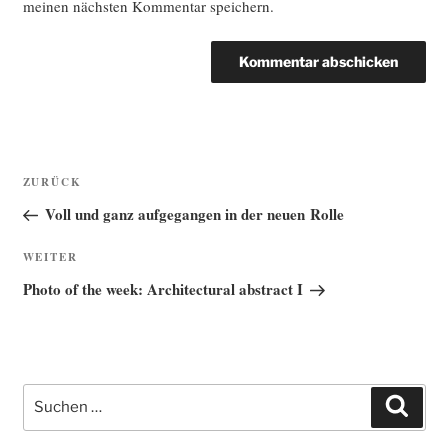
meinen nächsten Kommentar speichern.
Beitragsnavigation
Vorheriger
ZURÜCK
Beitrag
Voll und ganz aufgegangen in der neuen Rolle
Nächster
WEITER
Beitrag
Photo of the week: Architectural abstract I
Suche
Such
nach: