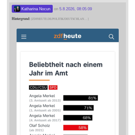
Katharina Nocun
on
5.8.2026, 08:05:09
Hintergrund:
ZDFHEUTE.DE/POLITIK/DEUTSCHLAN