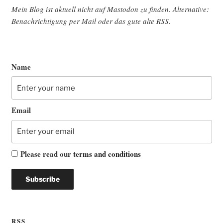
Mein Blog ist aktu­ell nicht auf Mast­o­don zu fin­den. Alter­na­ti­ve:
Benach­rich­ti­gung per Mail oder das gute alte
RSS
.
Name
Email
Please read our
terms and conditions
RSS