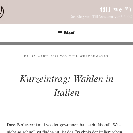
Zum
till we *)
Inhalt
Das Blog von Till Westermayer * 2002
springen
Menü
VERÖFFENTLICHT
DI., 15. APRIL 2008
VON
TILL WESTERMAYER
AM
Kurzeintrag: Wahlen in
Italien
Dass Ber­lus­co­ni mal wie­der gewon­nen hat, steht über­all. Was
nicht so schnell zu fin­den ist, ist das Ergeb­nis der
ita­lie­ni­schen