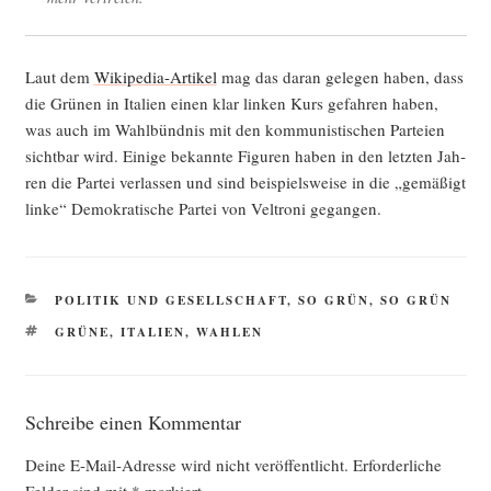
Laut dem
Wiki­pe­dia-Arti­kel
mag das dar­an gele­gen haben, dass
die Grü­nen in Ita­li­en einen klar lin­ken Kurs gefah­ren haben,
was auch im Wahl­bünd­nis mit den kom­mu­nis­ti­schen Par­tei­en
sicht­bar wird. Eini­ge bekann­te Figu­ren haben in den letz­ten Jah­
ren die Par­tei ver­las­sen und sind bei­spiels­wei­se in die „gemä­ßigt
lin­ke“ Demo­kra­ti­sche Par­tei von Vel­tro­ni gegangen.
KATEGORIEN
POLITIK UND GESELLSCHAFT
,
SO GRÜN, SO GRÜN
SCHLAGWÖRTER
GRÜNE
,
ITALIEN
,
WAHLEN
Schreibe einen Kommentar
Deine E-Mail-Adresse wird nicht veröffentlicht.
Erforderliche
Felder sind mit
*
markiert