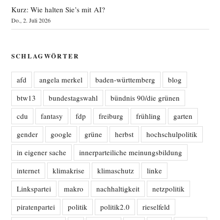
Kurz: Wie halten Sie’s mit AI?
Do., 2. Juli 2026
SCHLAGWÖRTER
afd
angela merkel
baden-württemberg
blog
btw13
bundestagswahl
bündnis 90/die grünen
cdu
fantasy
fdp
freiburg
frühling
garten
gender
google
grüne
herbst
hochschulpolitik
in eigener sache
innerparteiliche meinungsbildung
internet
klimakrise
klimaschutz
linke
Linkspartei
makro
nachhaltigkeit
netzpolitik
piratenpartei
politik
politik2.0
rieselfeld