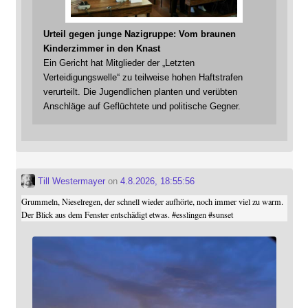
Urteil gegen junge Nazigruppe: Vom braunen
Kinderzimmer in den Knast
Ein Gericht hat Mitglieder der „Letzten
Verteidigungswelle“ zu teilweise hohen Haftstrafen
verurteilt. Die Jugendlichen planten und verübten
Anschläge auf Geflüchtete und politische Gegner.
Till Westermayer
on
4.8.2026, 18:55:56
Grummeln, Nieselregen, der schnell wieder aufhörte, noch immer viel zu warm.
Der Blick aus dem Fenster entschädigt etwas.
#
esslingen
#
sunset