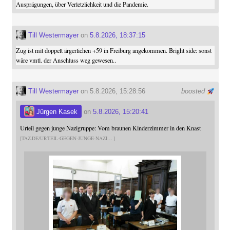
Ausprägungen, über Verletzlichkeit und die Pandemie.
Till Westermayer
on
5.8.2026, 18:37:15
Zug ist mit doppelt ärgerlichen +59 in Freiburg angekommen. Bright side: sonst
wäre vmtl. der Anschluss weg gewesen..
Till Westermayer
on 5.8.2026, 15:28:56
boosted
Jürgen Kasek
on
5.8.2026, 15:20:41
Urteil gegen junge Nazigruppe: Vom braunen Kinderzimmer in den Knast
TAZ.DE/URTEIL-GEGEN-JUNGE-NAZI