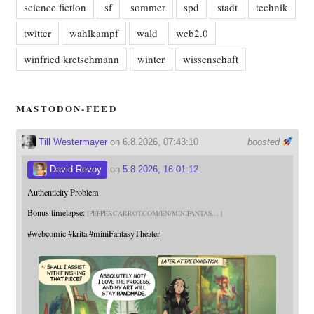
science fiction
sf
sommer
spd
stadt
technik
twitter
wahlkampf
wald
web2.0
winfried kretschmann
winter
wissenschaft
MASTODON-FEED
Till Westermayer
on 6.8.2026, 07:43:10
boosted
David Revoy
on
5.8.2026, 16:01:12
Authenticity Problem
Bonus timelapse:
PEPPERCARROT.COM/EN/MINIFANTAS
#
webcomic
#
krita
#
miniFantasyTheater