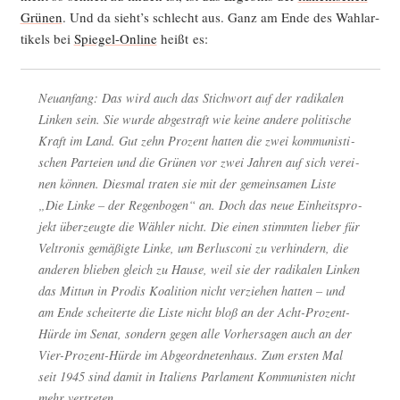
Grü­nen
. Und da sieht’s schlecht aus. Ganz am Ende des Wahl­ar­
ti­kels bei
Spie­gel-Online
heißt es:
Neu­an­fang: Das wird auch das Stich­wort auf der radi­ka­len
Lin­ken sein. Sie wur­de abge­straft wie kei­ne ande­re poli­ti­sche
Kraft im Land. Gut zehn Pro­zent hat­ten die zwei kom­mu­nis­ti­
schen Par­tei­en und die Grü­nen vor zwei Jah­ren auf sich ver­ei­
nen kön­nen. Dies­mal tra­ten sie mit der gemein­sa­men Lis­te
„Die Lin­ke – der Regen­bo­gen“ an. Doch das neue Ein­heits­pro­
jekt über­zeug­te die Wäh­ler nicht. Die einen stimm­ten lie­ber für
Vel­tro­nis gemä­ßig­te Lin­ke, um Ber­lus­co­ni zu ver­hin­dern, die
ande­ren blie­ben gleich zu Hau­se, weil sie der radi­ka­len Lin­ken
das Mit­tun in Pro­dis Koali­ti­on nicht ver­zie­hen hat­ten – und
am Ende schei­ter­te die Lis­te nicht bloß an der Acht-Pro­zent-
Hür­de im Senat, son­dern gegen alle Vor­her­sa­gen auch an der
Vier-Pro­zent-Hür­de im Abge­ord­ne­ten­haus. Zum ers­ten Mal
seit 1945 sind damit in Ita­li­ens Par­la­ment Kom­mu­nis­ten nicht
mehr vertreten.