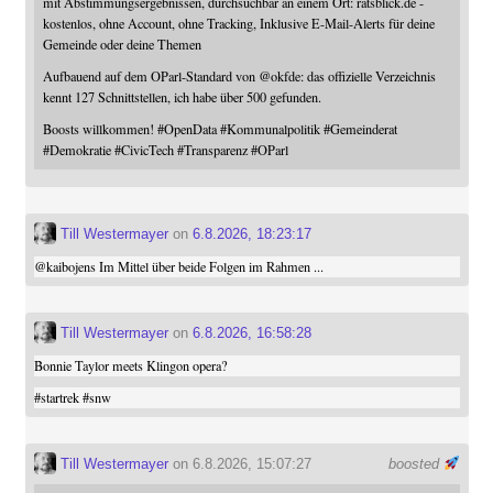
mit Abstimmungsergebnissen, durchsuchbar an einem Ort: ratsblick.de -
kostenlos, ohne Account, ohne Tracking, Inklusive E-Mail-Alerts für deine
Gemeinde oder deine Themen
Aufbauend auf dem OParl-Standard von
@
okfde
: das offizielle Verzeichnis
kennt 127 Schnittstellen, ich habe über 500 gefunden.
Boosts willkommen!
#
OpenData
#
Kommunalpolitik
#
Gemeinderat
#
Demokratie
#
CivicTech
#
Transparenz
#
OParl
Till Westermayer
on
6.8.2026, 18:23:17
@
kaibojens
Im Mittel über beide Folgen im Rahmen ...
Till Westermayer
on
6.8.2026, 16:58:28
Bonnie Taylor meets Klingon opera?
#
startrek
#
snw
Till Westermayer
on 6.8.2026, 15:07:27
boosted