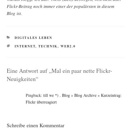
Flickr-Bei­trag noch immer einer der popu­lärs­ten in die­sem
Blog ist.
KATEGORIEN
DIGITALES LEBEN
SCHLAGWÖRTER
INTERNET
,
TECHNIK
,
WEB2.0
Eine Antwort auf „Mal ein paar nette Flickr-
Neuigkeiten“
Pingback:
till we *) . Blog » Blog Archive » Kurzeintrag:
Flickr überreagiert
Schreibe einen Kommentar