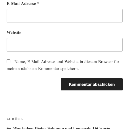
E-Mail-Adresse
*
Website
Name, E-Mail-Adresse und Website in diesem Browser für
meinen nächsten Kommentar speichern.
Beitragsnavigation
Vorheriger
ZURÜCK
Beitrag
Was haben Dieter Salomon und Leonardo DiCaprio