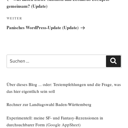
gemeinsam? (Update)
Nächster
WEITER
Beitrag
Panisches WordPress-Update (Update)
Suche
Such
nach:
Über dieses Blog ... oder: Textempfehlungen und die Frage, was
das hier eigentlich sein soll
Rechner zur Landtagswahl Baden-Württemberg
Experimentell: meine SF- und Fantasy-Rezensionen in
durchsuchbarer Form
(Google AppSheet)