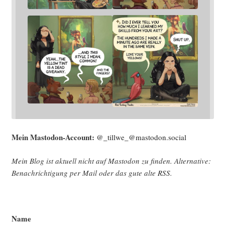
Mein Mast­o­don-Account:
@_tillwe_@mastodon.social
Mein Blog ist aktu­ell nicht auf Mast­o­don zu fin­den. Alter­na­ti­ve:
Benach­rich­ti­gung per Mail oder das gute alte
RSS
.
Name