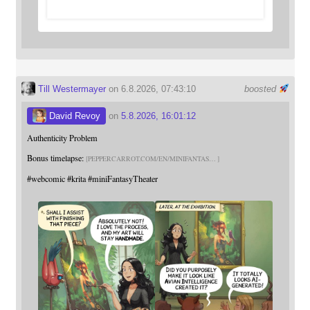
Till Westermayer
on 6.8.2026, 07:43:10
boosted
David Revoy
on
5.8.2026, 16:01:12
Authenticity Problem
Bonus timelapse:
PEPPERCARROT.COM/EN/MINIFANTAS
#
webcomic
#
krita
#
miniFantasyTheater