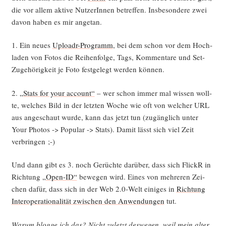
die vor allem akti­ve Nut­ze­rIn­nen betref­fen. Ins­be­son­de­re zwei
davon haben es mir angetan.
1. Ein neu­es
Uploadr-Pro­gramm
, bei dem schon vor dem Hoch­
la­den von Fotos die Rei­hen­fol­ge, Tags, Kom­men­ta­re und Set-
Zuge­hö­rig­keit je Foto fest­ge­legt wer­den können.
2.
„Stats for your account“
– wer schon immer mal wis­sen woll­
te, wel­ches Bild in der letz­ten Woche wie oft von wel­cher URL
aus ange­schaut wur­de, kann das jetzt tun (zugäng­lich unter
Your Pho­tos -> Popu­lar -> Stats). Damit lässt sich viel Zeit
verbringen ;-)
Und dann gibt es 3. noch Gerüch­te dar­über, dass sich FlickR in
Rich­tung
„Open-ID“
bewe­gen wird. Eines von meh­re­ren Zei­
chen dafür, dass sich in der Web 2.0‑Welt eini­ges in
Rich­tung
Inter­ope­ra­tio­na­li­tät zwi­schen den Anwen­dun­gen
tut.
War­um blog­ge ich das? Nicht zuletzt des­we­gen, weil mein alter