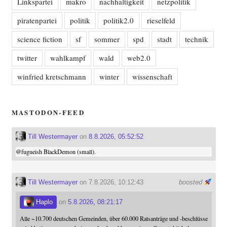
Linkspartei
makro
nachhaltigkeit
netzpolitik
piratenpartei
politik
politik2.0
rieselfeld
science fiction
sf
sommer
spd
stadt
technik
twitter
wahlkampf
wald
web2.0
winfried kretschmann
winter
wissenschaft
MASTODON-FEED
Till Westermayer
on
8.8.2026, 05:52:52
@
fugueish
BlackDemon (small).
Till Westermayer
on 7.8.2026, 10:12:43
boosted
Haplo
on
5.8.2026, 08:21:17
Alle ~10.700 deutschen Gemeinden, über 60.000 Ratsanträge und -beschlüsse