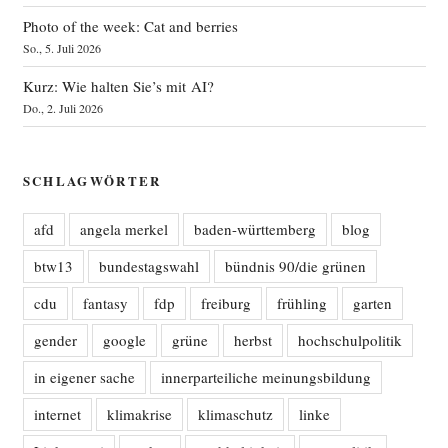
Photo of the week: Cat and berries
So., 5. Juli 2026
Kurz: Wie halten Sie’s mit AI?
Do., 2. Juli 2026
SCHLAGWÖRTER
afd
angela merkel
baden-württemberg
blog
btw13
bundestagswahl
bündnis 90/die grünen
cdu
fantasy
fdp
freiburg
frühling
garten
gender
google
grüne
herbst
hochschulpolitik
in eigener sache
innerparteiliche meinungsbildung
internet
klimakrise
klimaschutz
linke