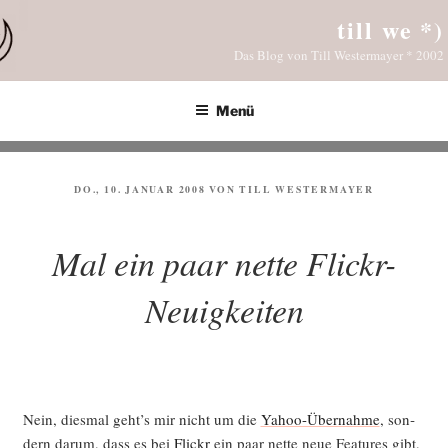
Zum
till we *)
Inhalt
Das Blog von Till Westermayer * 2002
springen
Menü
VERÖFFENTLICHT
DO., 10. JANUAR 2008
VON
TILL WESTERMAYER
AM
Mal ein paar nette Flickr-
Neuigkeiten
Nein, dies­mal geht’s mir nicht um die
Yahoo-Über­nah­me
, son­
dern dar­um, dass es bei
Flickr
ein paar net­te neue Fea­tures gibt,