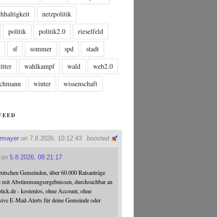
hhaltigkeit
netzpolitik
politik
politik2.0
rieselfeld
n
sf
sommer
spd
stadt
itter
wahlkampf
wald
web2.0
tschmann
winter
wissenschaft
FEED
ermayer
on 7.8.2026, 10:12:43
boosted
on
5.8.2026, 08:21:17
eutschen Gemeinden, über 60.000 Ratsanträge
e mit Abstimmungsergebnissen, durchsuchbar an
blick.de - kostenlos, ohne Account, ohne
sive E-Mail-Alerts für deine Gemeinde oder