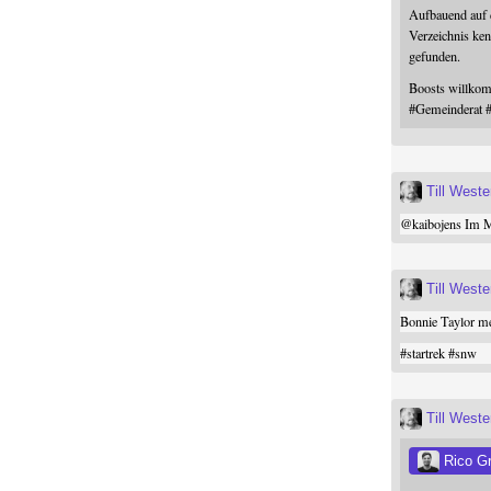
Aufbauend auf
Verzeichnis ken
gefunden.
Boosts willk
#
Gemeinderat
Till West
@
kaibojens
Im Mi
Till West
Bonnie Taylor me
#
startrek
#
snw
Till West
Rico G