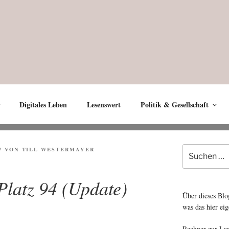
Digitales Leben
Lesenswert
Politik & Gesellschaft
Suche
7
VON
TILL WESTERMAYER
nach:
Platz 94 (Update)
Über dieses Blo
was das hier eig
Rechner zur La