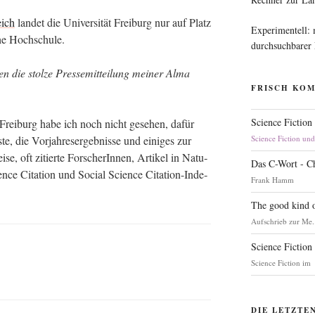
eich
lan­det die Uni­ver­si­tät Frei­burg nur auf Platz
Experimentell:
sche Hochschule.
durchsuchbarer
ie stol­ze Pres­se­mit­tei­lung mei­ner Alma
FRISCH KO
Science Fiction
i Frei­burg habe ich noch nicht gese­hen, dafür
, die Vor­jah­res­er­geb­nis­se und eini­ges zur
Science Fiction un
se, oft zitier­te For­sche­rIn­nen, Arti­kel in Natu­
Das C-Wort - C
nce Cita­ti­on und Social Sci­ence Cita­ti­on-Inde­
Frank Hamm
The good kind o
Aufschrieb zur Me.
Science Fiction
Science Fiction im
DIE LETZTE