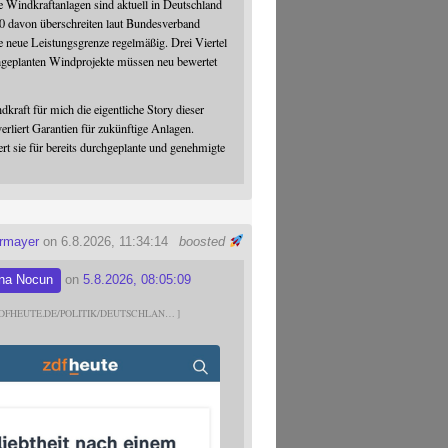
 Windkraftanlagen sind aktuell in Deutschland
0 davon überschreiten laut Bundesverband
 neue Leistungsgrenze regelmäßig. Drei Viertel
hgeplanten Windprojekte müssen neu bewertet
dkraft für mich die eigentliche Story dieser
verliert Garantien für zukünftige Anlagen.
ert sie für bereits durchgeplante und genehmigte
ermayer
on 6.8.2026, 11:34:14
boosted
na Nocun
on
5.8.2026, 08:05:09
DFHEUTE.DE/POLITIK/DEUTSCHLAN