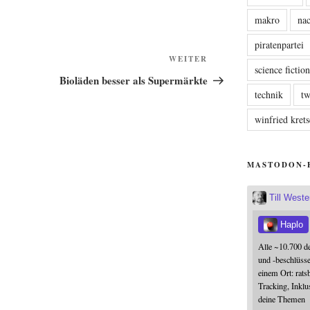
makro
nac
piratenpartei
Nächster
WEITER
science fictio
Beitrag
Bioläden besser als Supermärkte
technik
tw
winfried kre
MASTODON-
Till West
Haplo
Alle ~10.700 d
und -beschlüss
einem Ort: rats
Tracking, Inklu
deine Themen