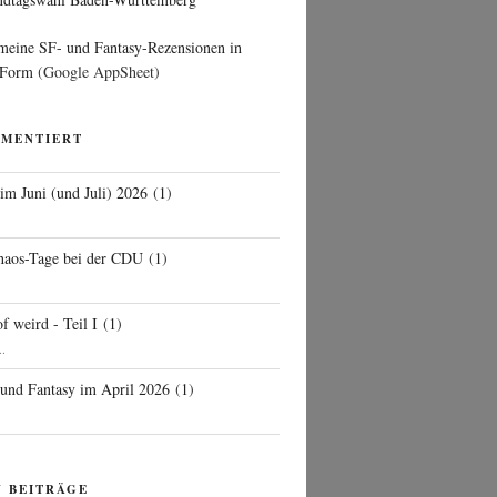
 meine SF- und Fantasy-Rezensionen in
 Form
(Google AppSheet)
MMENTIERT
 im Juni (und Juli) 2026
(
1
)
d
haos-Tage bei der CDU
(
1
)
f weird - Teil I
(
1
)
..
 und Fantasy im April 2026
(
1
)
N BEITRÄGE