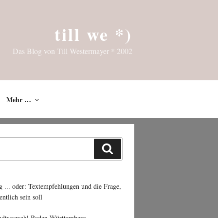
till we *)
Das Blog von Till Westermayer * 2002
Mehr …
Suchen
g ... oder: Textempfehlungen und die Frage,
entlich sein soll
ndtagswahl Baden-Württemberg