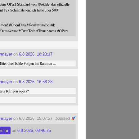
 dem OParl-Standard von
@
okfde
: das offizielle
nt 127 Schnittstellen, ich habe über 500
ommen!
#
OpenData
#
Kommunalpolitik
#
Demokratie
#
CivicTech
#
Transparenz
#
OParl
ermayer
on
6.8.2026, 18:23:17
ttel über beide Folgen im Rahmen ...
ermayer
on
6.8.2026, 16:58:28
ets Klingon opera?
ermayer
on 6.8.2026, 15:07:27
boosted
rimm
on
6.8.2026, 08:46:25