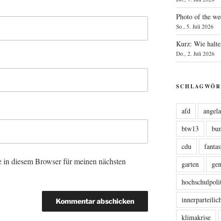
Photo of the we
So., 5. Juli 2026
Kurz: Wie halte
Do., 2. Juli 2026
SCHLAGWÖR
afd
angel
btw13
bu
cdu
fanta
 in diesem Browser für meinen nächsten
garten
ge
hochschulpoli
innerparteili
klimakrise