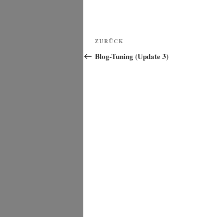
Beitragsnavigation
Vorheriger
ZURÜCK
Beitrag
Blog-Tuning (Update 3)