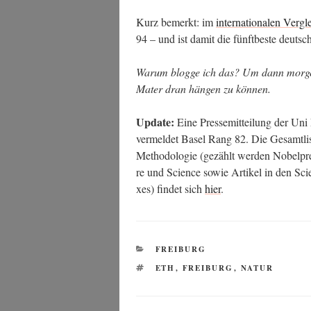
Kurz bemerkt: im
inter­na­tio­na­len Ver­gl
94 – und ist damit die fünft­bes­te deut­
War­um blog­ge ich das? Um dann mor­gen d
Mater dran hän­gen zu können.
Update:
Eine Pres­se­mit­tei­lung der Un
ver­mel­det Basel Rang 82. Die Gesamt­lis­te
Metho­do­lo­gie (gezählt wer­den Nobel­prei­
re und Sci­ence sowie Arti­kel in den Sci­e
xes) fin­det sich
hier
.
KATEGORIEN
FREIBURG
SCHLAGWÖRTER
ETH
,
FREIBURG
,
NATUR