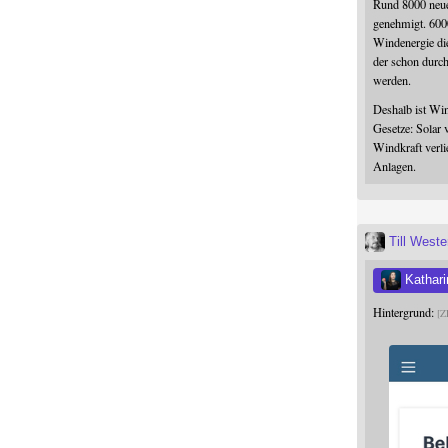
Rund 8000 neue
genehmigt. 600
Windenergie die
der schon durc
werden.
Deshalb ist Win
Gesetze: Solar 
Windkraft verli
Anlagen.
Till West
Kathari
Hintergrund:
Z