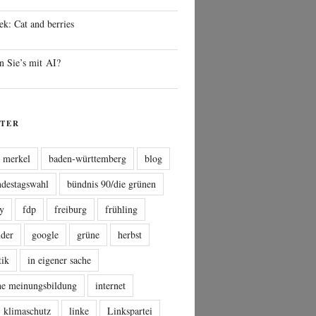
ek: Cat and berries
n Sie’s mit AI?
TER
a merkel
baden-württemberg
blog
ndestagswahl
bündnis 90/die grünen
sy
fdp
freiburg
frühling
nder
google
grüne
herbst
tik
in eigener sache
che meinungsbildung
internet
klimaschutz
linke
Linkspartei