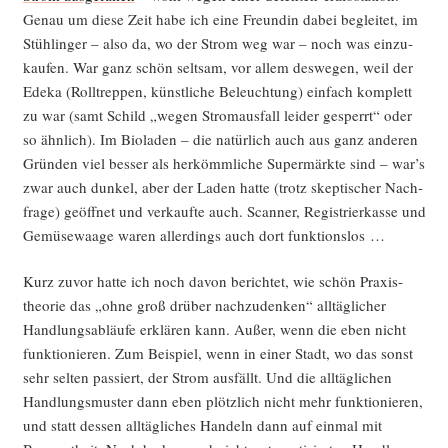
Genau um die­se Zeit habe ich eine Freun­din dabei beglei­tet, im
Stüh­lin­ger – also da, wo der Strom weg war – noch was ein­zu­
kau­fen. War ganz schön selt­sam, vor allem des­we­gen, weil der
Ede­ka (Roll­trep­pen, künst­li­che Beleuch­tung) ein­fach kom­plett
zu war (samt Schild „wegen Strom­aus­fall lei­der gesperrt“ oder
so ähn­lich). Im Bio­la­den – die natür­lich auch aus ganz ande­ren
Grün­den viel bes­ser als her­kömm­li­che Super­märk­te sind – war’s
zwar auch dun­kel, aber der Laden hat­te (trotz skep­ti­scher Nach­
fra­ge) geöff­net und ver­kauf­te auch. Scan­ner, Regis­trier­kas­se und
Gemü­se­waa­ge waren aller­dings auch dort funktionslos …
Kurz zuvor hat­te ich noch davon berich­tet, wie schön Pra­xis­
theo­rie das „ohne groß drü­ber nach­zu­den­ken“ all­täg­li­cher
Hand­lungs­ab­läu­fe erklä­ren kann. Außer, wenn die eben nicht
funk­tio­nie­ren. Zum Bei­spiel, wenn in einer Stadt, wo das sonst
sehr sel­ten pas­siert, der Strom aus­fällt. Und die all­täg­li­chen
Hand­lungs­mus­ter dann eben plötz­lich nicht mehr funk­tio­nie­ren,
und statt des­sen all­täg­li­ches Han­deln dann auf ein­mal mit