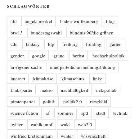
SCHLAGWÖRTER
afd
angela merkel
baden-württemberg
blog
btw13
bundestagswahl
bündnis 90/die grünen
cdu
fantasy
fdp
freiburg
frühling
garten
gender
google
grüne
herbst
hochschulpolitik
in eigener sache
innerparteiliche meinungsbildung
internet
klimakrise
klimaschutz
linke
Linkspartei
makro
nachhaltigkeit
netzpolitik
piratenpartei
politik
politik2.0
rieselfeld
science fiction
sf
sommer
spd
stadt
technik
twitter
wahlkampf
wald
web2.0
winfried kretschmann
winter
wissenschaft