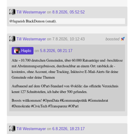
Till Westermayer
on
8.8.2026, 05:52:52
@
fugueish
BlackDemon (small).
Till Westermayer
on 7.8.2026, 10:12:43
boosted
Haplo
on
5.8.2026, 08:21:17
Alle ~10.700 deutschen Gemeinden, über 60.000 Ratsanträge und -beschlüsse
mit Abstimmungsergebnissen, durchsuchbar an einem Ort: ratsblick.de -
kostenlos, ohne Account, ohne Tracking, Inklusive E-Mail-Alerts für deine
Gemeinde oder deine Themen
Aufbauend auf dem OParl-Standard von
@
okfde
: das offizielle Verzeichnis
kennt 127 Schnittstellen, ich habe über 500 gefunden.
Boosts willkommen!
#
OpenData
#
Kommunalpolitik
#
Gemeinderat
#
Demokratie
#
CivicTech
#
Transparenz
#
OParl
Till Westermayer
on
6.8.2026, 18:23:17