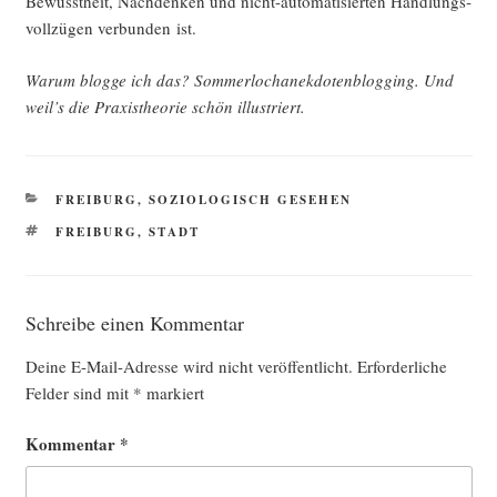
Bewusst­heit, Nach­den­ken und nicht-auto­ma­ti­sier­ten Hand­lungs­
voll­zü­gen ver­bun­den ist.
War­um blog­ge ich das? Som­mer­lochan­ek­do­ten­blog­ging. Und
weil’s die Pra­xis­theo­rie schön illustriert.
KATEGORIEN
FREIBURG
,
SOZIOLOGISCH GESEHEN
SCHLAGWÖRTER
FREIBURG
,
STADT
Schreibe einen Kommentar
Deine E-Mail-Adresse wird nicht veröffentlicht.
Erforderliche
Felder sind mit
*
markiert
Kommentar
*