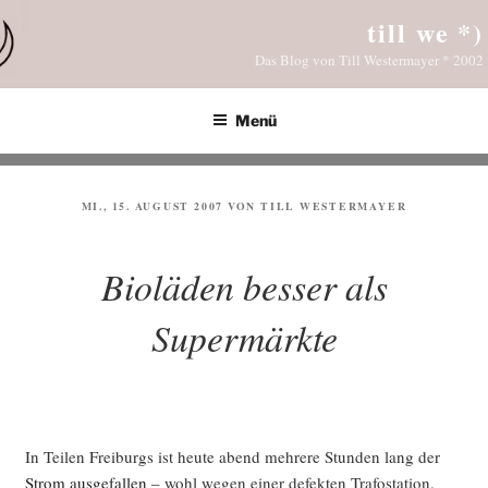
Zum
till we *)
Inhalt
Das Blog von Till Westermayer * 2002
springen
Menü
VERÖFFENTLICHT
MI., 15. AUGUST 2007
VON
TILL WESTERMAYER
AM
Bioläden besser als
Supermärkte
In Tei­len Frei­burgs ist heu­te abend meh­re­re Stun­den lang der
Strom aus­ge­fal­len
– wohl wegen einer defek­ten Tra­fo­sta­ti­on.