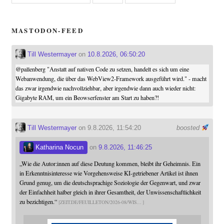
MASTODON-FEED
Till Westermayer
on
10.8.2026, 06:50:20
@
pallenberg
"Anstatt auf nativen Code zu setzen, handelt es sich um eine
Webanwendung, die über das WebView2-Framework ausgeführt wird." - macht
das zwar irgendwie nachvollziehbar, aber irgendwie dann auch wieder nicht:
Gigabyte RAM, um ein Beowserfenster am Start zu haben?!
Till Westermayer
on 9.8.2026, 11:54:20
boosted
Katharina Nocun
on
9.8.2026, 11:46:25
„Wie die Autor:innen auf diese Deutung kommen, bleibt ihr Geheimnis. Ein
in Erkenntnisinteresse wie Vorgehensweise KI-getriebener Artikel ist ihnen
Grund genug, um die deutschsprachige Soziologie der Gegenwart, und zwar
der Einfachheit halber gleich in ihrer Gesamtheit, der Unwissenschaftlichkeit
zu bezichtigen.“
ZEIT.DE/FEUILLETON/2026-08/WIS