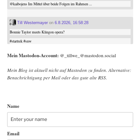
@
kaibojens
Im Mittel über beide Folgen im Rahmen ...
Till Westermayer
on
6.8.2026, 16:58:28
Bonnie Taylor meets Klingon opera?
#
startrek
#
snw
Mein Mast­o­don-Account:
@_tillwe_@mastodon.social
Mein Blog ist aktu­ell nicht auf Mast­o­don zu fin­den. Alter­na­ti­ve:
Benach­rich­ti­gung per Mail oder das gute alte
RSS
.
Name
Email