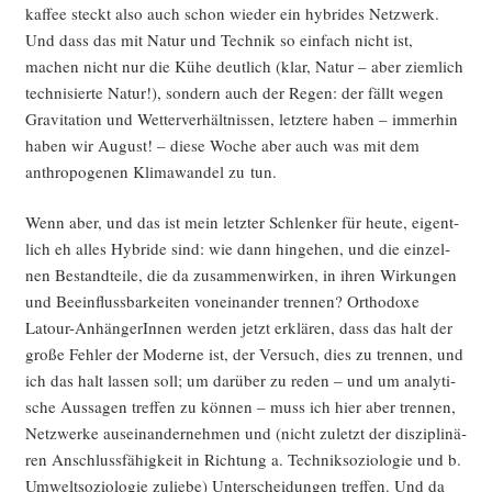
kaf­fee steckt also auch schon wie­der ein hybri­des Netz­werk.
Und dass das mit Natur und Tech­nik so ein­fach nicht ist,
machen nicht nur die Kühe deut­lich (klar, Natur – aber ziem­lich
tech­ni­sier­te Natur!), son­dern auch der Regen: der fällt wegen
Gra­vi­ta­ti­on und Wet­ter­ver­hält­nis­sen, letz­te­re haben – immer­hin
haben wir August! – die­se Woche aber auch was mit dem
anthro­po­ge­nen Kli­ma­wan­del zu tun.
Wenn aber, und das ist mein letz­ter Schlen­ker für heu­te, eigent­
lich eh alles Hybri­de sind: wie dann hin­ge­hen, und die ein­zel­
nen Bestand­tei­le, die da zusam­men­wir­ken, in ihren Wir­kun­gen
und Beein­fluss­bar­kei­ten von­ein­an­der tren­nen? Ortho­do­xe
Latour-Anhän­ge­rIn­nen wer­den jetzt erklä­ren, dass das halt der
gro­ße Feh­ler der Moder­ne ist, der Ver­such, dies zu tren­nen, und
ich das halt las­sen soll; um dar­über zu reden – und um ana­ly­ti­
sche Aus­sa­gen tref­fen zu kön­nen – muss ich hier aber tren­nen,
Netz­wer­ke aus­ein­an­der­neh­men und (nicht zuletzt der dis­zi­pli­nä­
ren Anschluss­fä­hig­keit in Rich­tung a. Tech­nik­so­zio­lo­gie und b.
Umwelt­so­zio­lo­gie zulie­be) Unter­schei­dun­gen tref­fen. Und da