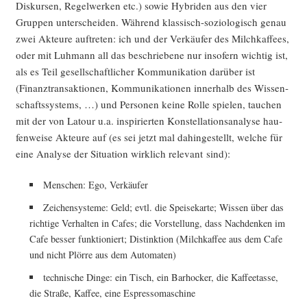
Dis­kur­sen, Regel­wer­ken etc.) sowie Hybri­den aus den vier
Grup­pen unter­schei­den. Wäh­rend klas­sisch-sozio­lo­gisch genau
zwei Akteu­re auf­tre­ten: ich und der Ver­käu­fer des Milch­kaf­fees,
oder mit Luh­mann all das beschrie­be­ne nur inso­fern wich­tig ist,
als es Teil gesell­schaft­li­cher Kom­mu­ni­ka­ti­on dar­über ist
(Finanz­trans­ak­tio­nen, Kom­mu­ni­ka­tio­nen inner­halb des Wis­sen­
schafts­sys­tems, …) und Per­so­nen kei­ne Rol­le spie­len, tau­chen
mit der von Latour u.a. inspi­rier­ten Kon­stel­la­ti­ons­ana­ly­se hau­
fen­wei­se Akteu­re auf (es sei jetzt mal dahin­ge­stellt, wel­che für
eine Ana­ly­se der Situa­ti­on wirk­lich rele­vant sind):
Men­schen: Ego, Verkäufer
Zei­chen­sys­te­me: Geld; evtl. die Spei­se­kar­te; Wis­sen über das
rich­ti­ge Ver­hal­ten in Cafes; die Vor­stel­lung, dass Nach­den­ken im
Cafe bes­ser funk­tio­niert; Distink­ti­on (Milch­kaf­fee aus dem Cafe
und nicht Plör­re aus dem Automaten)
tech­ni­sche Din­ge: ein Tisch, ein Bar­ho­cker, die Kaf­fee­tas­se,
die Stra­ße, Kaf­fee, eine Espressomaschine