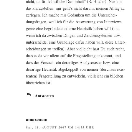
nicht, dafür „künst­li­che Dumm­heit“ (R. Hitz­ler). Nur um
das klar­zu­stel­len: mir geht’s nicht dar­um, mei­nen All­tag zu
zer­le­gen. Ich mache mir Gedan­ken um die Unter­schei­
dungs­fra­gen, weil ich für die Aus­wer­tung von Inter­views
ger­ne eine begrün­de­te exter­ne Heu­ris­tik haben will (und
wenn ich da zwi­schen Din­gen und Zei­chen­sys­te­men usw.
unter­schei­de, eine Grund­la­ge dafür haben will, die­se Unter­
schei­dun­gen zu tref­fen). Aber viel­leicht hast Du auch recht,
dass es da vor allem auf die Fra­ge­stel­lung ankommt, und
dass der Ver­such, ein der­ar­ti­ges Ana­ly­se­ras­ter bzw. eine
der­ar­ti­ge Heu­ris­tik abge­kop­pelt von mei­ner (durch­aus exis­
ten­ten) Fra­ge­stel­lung zu ent­wi­ckeln, viel­leicht ein biß­chen
über­trie­ben ist.
Antworten
amazeman
SA., 11. AUGUST 2007 UM 14:55 UHR