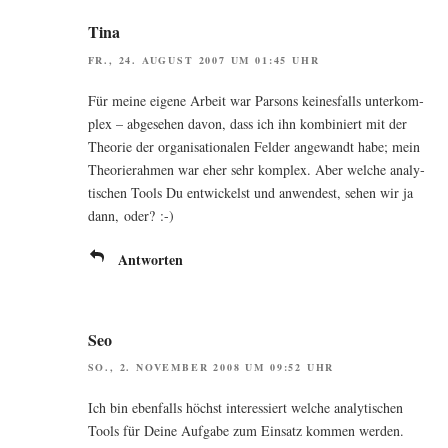
Tina
FR., 24. AUGUST 2007 UM 01:45 UHR
Für mei­ne eige­ne Arbeit war Par­sons kei­nes­falls unter­kom­
plex – abge­se­hen davon, dass ich ihn kom­bi­niert mit der
Theo­rie der orga­ni­sa­tio­na­len Fel­der ange­wandt habe; mein
Theo­rie­rah­men war eher sehr kom­plex. Aber wel­che ana­ly­
ti­schen Tools Du ent­wi­ckelst und anwen­dest, sehen wir ja
dann, oder? :-)
Antworten
Seo
SO., 2. NOVEMBER 2008 UM 09:52 UHR
Ich bin eben­falls höchst inter­es­siert wel­che ana­ly­ti­schen
Tools für Dei­ne Auf­ga­be zum Ein­satz kom­men werden.