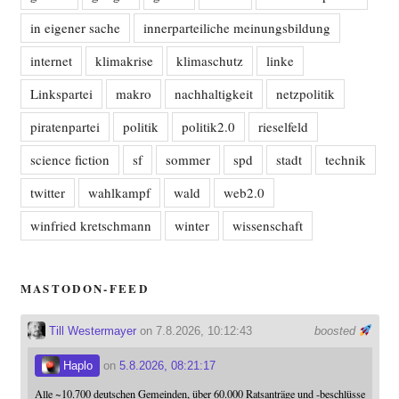
in eigener sache
innerparteiliche meinungsbildung
internet
klimakrise
klimaschutz
linke
Linkspartei
makro
nachhaltigkeit
netzpolitik
piratenpartei
politik
politik2.0
rieselfeld
science fiction
sf
sommer
spd
stadt
technik
twitter
wahlkampf
wald
web2.0
winfried kretschmann
winter
wissenschaft
MASTODON-FEED
Till Westermayer
on 7.8.2026, 10:12:43
boosted
Haplo
on
5.8.2026, 08:21:17
Alle ~10.700 deutschen Gemeinden, über 60.000 Ratsanträge und -beschlüsse