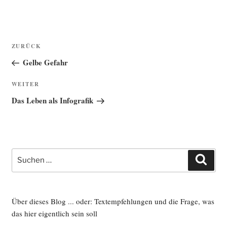
Beitragsnavigation
Vorheriger
ZURÜCK
Beitrag
Gelbe Gefahr
Nächster
WEITER
Beitrag
Das Leben als Infografik
Suche
Such
nach:
Über dieses Blog ... oder: Textempfehlungen und die Frage, was
das hier eigentlich sein soll