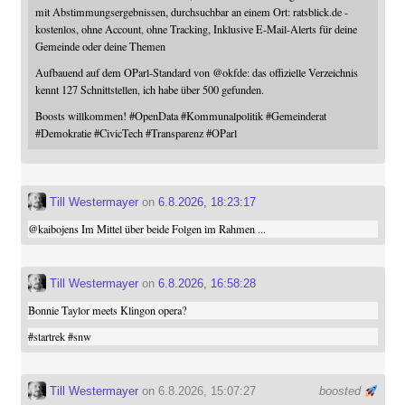
mit Abstimmungsergebnissen, durchsuchbar an einem Ort: ratsblick.de -
kostenlos, ohne Account, ohne Tracking, Inklusive E-Mail-Alerts für deine
Gemeinde oder deine Themen
Aufbauend auf dem OParl-Standard von
@
okfde
: das offizielle Verzeichnis
kennt 127 Schnittstellen, ich habe über 500 gefunden.
Boosts willkommen!
#
OpenData
#
Kommunalpolitik
#
Gemeinderat
#
Demokratie
#
CivicTech
#
Transparenz
#
OParl
Till Westermayer
on
6.8.2026, 18:23:17
@
kaibojens
Im Mittel über beide Folgen im Rahmen ...
Till Westermayer
on
6.8.2026, 16:58:28
Bonnie Taylor meets Klingon opera?
#
startrek
#
snw
Till Westermayer
on 6.8.2026, 15:07:27
boosted