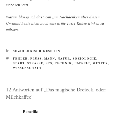
ste­he ich jetzt.
War­um blog­ge ich das? Um zum Nach­den­ken über die­sen
Umstand heu­te nicht noch eine drit­te Tas­se Kaf­fee trin­ken zu
müssen.
KATEGORIEN
SOZIOLOGISCH GESEHEN
SCHLAGWÖRTER
FEHLER
,
FLUSS
,
MANN
,
NATUR
,
SOZIOLOGIE
,
STADT
,
STRASSE
,
STS
,
TECHNIK
,
UMWELT
,
WETTER
,
WISSENSCHAFT
12 Antworten auf „Das magische Dreieck, oder:
Milchkaffee“
Benedikt