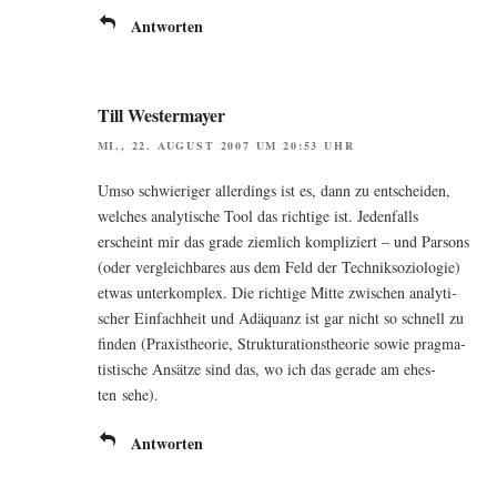
Antworten
Till Westermayer
MI., 22. AUGUST 2007 UM 20:53 UHR
Umso schwie­ri­ger aller­dings ist es, dann zu ent­schei­den,
wel­ches ana­ly­ti­sche Tool das rich­ti­ge ist. Jeden­falls
erscheint mir das gra­de ziem­lich kom­pli­ziert – und Par­sons
(oder ver­gleich­ba­res aus dem Feld der Tech­nik­so­zio­lo­gie)
etwas unter­kom­plex. Die rich­ti­ge Mit­te zwi­schen ana­ly­ti­
scher Ein­fach­heit und Adäquanz ist gar nicht so schnell zu
fin­den (Pra­xis­theo­rie, Struk­tu­ra­ti­ons­theo­rie sowie prag­ma­
tis­ti­sche Ansät­ze sind das, wo ich das gera­de am ehes­
ten sehe).
Antworten