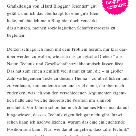
Gra­fik­de­sign von
„Hard Blog­gin‘ Sci­en­tist“
gut
gefällt, und ich das über­haupt für eine gute Idee
hal­te, möch­te ich mein Blog hier doch ver­stärkt
dazu nut­zen, mei­nen sozio­lo­gi­schen Schaf­fens­pro­zess zu
begleiten.
Der­zeit schla­ge ich mich mit dem Pro­blem her­um, mir klar dar­
über wer­den zu wol­len, wie sich das „magi­sche Drei­eck“ aus
Natur, Tech­nik und Gesell­schaft sozi­al­theo­re­tisch fas­sen lässt.
Das hat zum einen ziem­lich viel damit zu tun, die – in gro­ßer
Zahl vor­lie­gen­den Tex­te zu die­sem The­ma – zu über­bli­cken und
zu ver­dau­en, zum ande­ren aber auch viel damit, dar­über nach­
zu­den­ken, was ich von den ver­schie­de­nen Argu­men­ten eigent­
lich hal­te und wel­che theo­re­ti­sche Posi­ti­on mir sinn­voll
erscheint. Vor Jah­ren schon hat mich Johan­nes Moes mal dar­auf
hin­ge­wie­sen, dass es Tech­nik eigent­lich gar nicht gibt. Inzwi­
schen kann ich nach­voll­zie­hen, war­um das eine ein­leuch­ten­de
Posi­ti­on sein kann. Nur: wie damit umge­hen, dass „die Tech­nik“