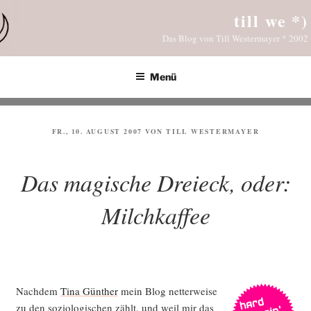
Zum
till we *)
Inhalt
Das Blog von Till Westermayer * 2002
springen
Menü
VERÖFFENTLICHT
FR., 10. AUGUST 2007
VON
TILL WESTERMAYER
AM
Das magische Dreieck, oder:
Milchkaffee
Nach­dem
Tina Gün­ther
mein Blog net­ter­wei­se
zu den sozio­lo­gi­schen zählt, und weil mir das