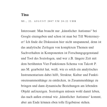
Tina
MI., 22. AUGUST 2007 UM 20:22 UHR
Inter­es­sant: Man braucht nur „künst­li­cher Autis­mus“ bei
Goog­le ein­zu­ge­ben und schon ist man bei Till Wes­ter­mey­
er! Ich fin­de die Dis­kus­si­on hier nicht unspan­nend, denn ist
das ana­ly­ti­sche Zer­le­gen von kom­ple­xen The­men und
Sach­ver­hal­ten in Kom­po­nen­ten ist For­schungs­ge­gen­stand
und Tool des Sozio­lo­gen, und wer z.B. län­ge­re Zeit mit
dem berühm­ten Vier-Funk­tio­nen-Sche­ma von Tal­cott P.
aus M. gear­bei­tet hat, weiß, wie es solch ein ana­ly­ti­sches
Instru­men­ta­ri­um dabei hilft, Struk­tur, Kul­tur und Funk­ti­
ons­zu­sam­men­hän­ge zu ent­de­cken, in Zusam­men­hän­ge zu
brin­gen und dann dyna­mi­sche Bezie­hun­gen am leben­den
Objekt auf­zu­zei­gen. Sozio­lo­gen müs­sen wohl damit leben,
das nach außen erst­mal wie „künst­li­cher Autis­mus“ kommt,
aber am Ende kön­nen eben tol­le Ergeb­nis­se stehen.