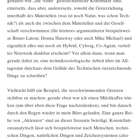
genau­so wie „die Natur“ gesell­schaft­li­che Kon­struk­te sind,
einer­seits, dass aber, ande­rer­seits, sowohl die Grenz­zie­hung
inner­halb des Mate­ri­el­len (was ist noch Natur, was schon Tech­
nik?) als auch die zwi­schen dem Mate­ri­el­len und der Gesell­
schaft ver­schwim­men (für letz­te­res argu­men­tie­ren bei­spiels­wei­
se Bru­no Latour, Don­na Hara­way oder auch Mike Micha­el) und
eigent­lich alles nur noch als Hybrid, Cyborg, Co-Agent, ver­teil­
tes Netz­werk denk­bar erscheint? Vor allem dann, wenn man
gera­de dabei ist, eine tech­nik­so­zio­lo­gi­sche Arbeit über im All­
tags­sinn durch­aus dem Gefil­de des Tech­ni­schen zuzu­rech­nen­de
Din­ge zu schreiben?
Viel­leicht hilft ein Bei­spiel, die ver­schwim­men­den Gren­zen
sicht­bar zu machen: gera­de eben war ich einen Milch­kaf­fee trin­
ken (um über eben die­se Fra­ge nach­zu­den­ken), und bin danach
durch den Regen wie­der in mein Büro gelau­fen. Eine gan­ze Rei­
he von „Akteu­ren“ sind an die­ser Sze­na­rie betei­ligt. Kon­stel­la­ti­
ons­ana­ly­tisch lässt sich bei­spiels­wei­se nach Men­schen, tech­ni­
schen Din­gen, natür­li­chen Din­gen und Zei­chen­sys­te­men (also