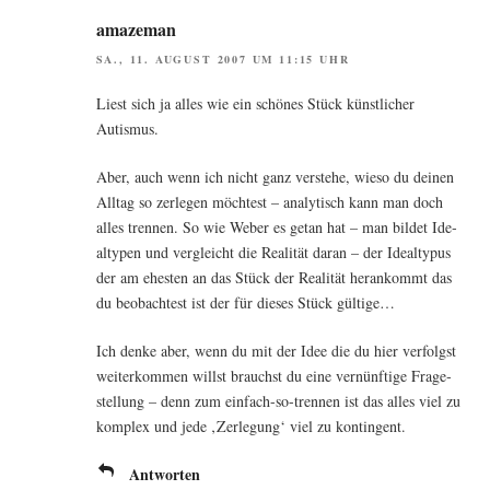
amazeman
SA., 11. AUGUST 2007 UM 11:15 UHR
Liest sich ja alles wie ein schö­nes Stück künst­li­cher
Autismus.
Aber, auch wenn ich nicht ganz ver­ste­he, wie­so du dei­nen
All­tag so zer­le­gen möch­test – ana­ly­tisch kann man doch
alles tren­nen. So wie Weber es getan hat – man bil­det Ide­
al­ty­pen und ver­gleicht die Rea­li­tät dar­an – der Ide­al­ty­pus
der am ehes­ten an das Stück der Rea­li­tät her­an­kommt das
du beob­ach­test ist der für die­ses Stück gültige…
Ich den­ke aber, wenn du mit der Idee die du hier ver­folgst
wei­ter­kom­men willst brauchst du eine ver­nünf­ti­ge Fra­ge­
stel­lung – denn zum ein­fach-so-tren­nen ist das alles viel zu
kom­plex und jede ‚Zer­le­gung‘ viel zu kontingent.
Antworten