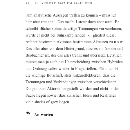
SA., 11. AUGUST 2007 UM 00:42 UHR
„um ana­ly­ti­sche Aus­sa­gen tref­fen zu kön­nen – muss ich
hier aber tren­nen“. Das macht Latour doch aber auch. Er
schreibt Bücher (ohne der­ar­ti­ge Tren­nun­gen vor­zu­neh­men,
wür­de er nicht bei Suhr­kamp lan­den ;-), glie­dert die­se,
rech­net bestimm­te Aktio­nen bestimm­ten Akteu­ren zu u.s.w.
Das alles aber vor dem Hin­ter­grund, dass es ein (moder­ner)
Beob­ach­ter ist, der das alles trennt und über­setzt. Letzt­lich
müss­te man ja auch die Unter­schei­dung zwi­schen Hybri­den
und Ord­nung selbst wie­der in Fra­ge stel­len. Für mich ist
die wich­ti­ge Bot­schaft, stets mit­zu­re­flek­tie­ren, dass die
Tren­nun­gen und Ver­bin­dun­gen zwi­schen ver­schie­de­nen
Din­gen oder Akto­ren her­ge­stellt wur­den und nicht in der
Sache lie­gen sowie: dass zwi­schen Ideen und Rea­li­tä­ten
vie­le shades of grey liegen.
Antworten