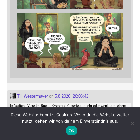
Till Westermayer
on
5.8.2026, 20:03:42
Jo Waltons Venedig-Buch - Everybody's perfect - mehr oder weniger in einem
Zug durchgelesen. In diesem Venedig treffen neun Welten aufeinander. Walton
Diese Website benutzt Cookies. Wenn du die Website weiter
macht daraus eine Meditation über Liebe in ihren unterschiedlichen
nutzt, gehen wir von deinem Einverständnis aus.
Ausprägungen, über Verletzlichkeit und die Pandemie.
OK
Mein Mast­o­don-Account:
@_tillwe_@mastodon.social