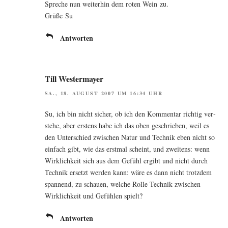
Spre­che nun wei­ter­hin dem roten Wein zu.
Grü­ße Su
Antworten
Till Westermayer
SA., 18. AUGUST 2007 UM 16:34 UHR
Su, ich bin nicht sicher, ob ich den Kom­men­tar rich­tig ver­
ste­he, aber ers­tens habe ich das oben geschrie­ben, weil es
den Unter­schied zwi­schen Natur und Tech­nik eben nicht so
ein­fach gibt, wie das erst­mal scheint, und zwei­tens: wenn
Wirk­lich­keit sich aus dem Gefühl ergibt und nicht durch
Tech­nik ersetzt wer­den kann: wäre es dann nicht trotz­dem
span­nend, zu schau­en, wel­che Rol­le Tech­nik zwi­schen
Wirk­lich­keit und Gefüh­len spielt?
Antworten