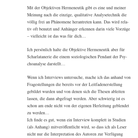
Mit der Objek­ti­ven Her­me­neu­tik gibt es eine und mei­ner
Mei­nung nach die ein­zi­ge, qua­li­ta­ti­ve Ana­ly­se­tech­nik die
völ­lig frei an Phä­no­me­ne her­an­tre­ten kann. Das wird rela­
tiv oft benutzt und Anhän­ger erken­nen dar­in vie­le Vor­zü­ge
– viel­leicht ist das was für dich…
Ich per­sön­lich hal­te die Objek­ti­ve Her­me­neu­tik aber für
Schar­la­ta­ne­rie die einem sozio­lo­gi­schen Pen­dant der Psy­
cho­ana­ly­se darstellt…
Wenn ich Inter­views unter­su­che, mache ich das anhand von
Fra­ge­stel­lun­gen die bereits vor der Leit­fa­de­n­er­stel­lung
gebil­det wur­den und von denen sich die The­sen ablei­ten
las­sen, die dann abge­fragt wer­den. Aber schwie­rig ist es
schon am ende nicht von der eige­nen Her­lei­tung geblen­det
zu werden…
Ich fin­de es gut, wenn ein Inter­view kom­plett in Stu­di­en
(als Anhang) mit­ver­öf­fent­licht wird, so dass ich als Leser
nicht nur die Inter­pre­ta­ti­on des Autoren zur Ver­fü­gung