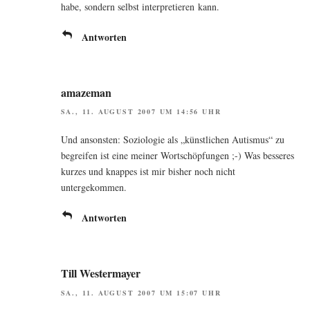
habe, son­dern selbst inter­pre­tie­ren kann.
Antworten
amazeman
SA., 11. AUGUST 2007 UM 14:56 UHR
Und ansons­ten: Sozio­lo­gie als „künst­li­chen Autis­mus“ zu
begrei­fen ist eine mei­ner Wort­schöp­fun­gen ;-) Was bes­se­res
kur­zes und knap­pes ist mir bis­her noch nicht
untergekommen.
Antworten
Till Westermayer
SA., 11. AUGUST 2007 UM 15:07 UHR