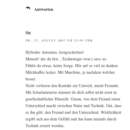
Antworten
Su
FR., 17. AUGUST 2007 UM 23:59 UHR
Hybri­der Autismus..fortgeschritten!
Mensch! der du bist…Technologie won‚t save us.
Fühlst du etwas, kei­ne Sor­ge. Hör auf so viel zu den­ken.
Milch­kaf­fee lecker. Mit Maschi­ne, je nach­dem wel­cher
besser.
Nicht ver­lie­ren den Kon­takt zur Umwelt, meint Freun­de.
Mit Schar­latar­ne­rie nimmst du dich selbst nicht ernst in
gesell­schaft­li­cher Hin­sicht. Genau, wie dein Freund einen
Unter­schied macht zwi­schen Natur und Tech­nik. Gut, dass
es ihn gibt, den Freund und den Unter­schied. Wirk­lich­keit
ergibt sich aus dem Gefühl und das kann nie­mals durch
Tech­nik ersetzt werden.