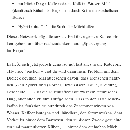
natür­li­che Din­ge: Kaf­fee­boh­nen, Kof­fe­in, Was­ser, Milch
(damit auch Kühe), der Regen, ein durch Kof­fe­in ansta­chel­ba­rer
Körper
Hybri­de: das Cafe, die Stadt, der Milchkaffee
Die­ses Netz­werk trägt die sozia­le Prak­ti­ken „einen Kaf­fee trin­
ken gehen, um über
nach­zu­den­ken“ und „Spa­zier­gang
im Regen“
Es lie­ße sich jetzt jedoch genau­so gut fast alles in die Kate­go­rie
„Hybri­de“ packen – und da wird dann mein Pro­blem mit dem
Drei­eck deut­lich. Mal abge­se­hen davon, dass Men­schen natür­
lich ;-) eh hybrid sind (Kör­per, Bewusst­sein, Bril­le, Klei­dung,
Geld­beu­tel, …), ist die Milch­kaf­fee­tas­se zwar ein tech­ni­sches
Ding, aber auch kul­tu­rell auf­ge­la­den. Dass in der Tas­se Milch­
kaf­fee ist, funk­tio­niert nur durch das Zusam­men­wir­ken von
Was­ser, Kaf­fee­plan­ta­gen und ‑händ­lern, den Strom­wer­ken, dem
Ver­käu­fer hin­ter dem Bar­tre­sen, den zu die­sen Zweck gezüch­te­
ten und mani­pu­lier­ten Kühen, … hin­ter dem ein­fa­chen Milch­