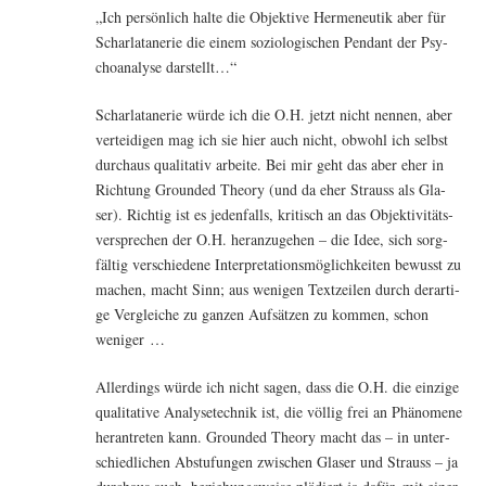
„Ich per­sön­lich hal­te die Objek­ti­ve Her­me­neu­tik aber für
Schar­la­ta­ne­rie die einem sozio­lo­gi­schen Pen­dant der Psy­
cho­ana­ly­se darstellt…“
Schar­la­ta­ne­rie wür­de ich die O.H. jetzt nicht nen­nen, aber
ver­tei­di­gen mag ich sie hier auch nicht, obwohl ich selbst
durch­aus qua­li­ta­tiv arbei­te. Bei mir geht das aber eher in
Rich­tung Groun­ded Theo­ry (und da eher Strauss als Gla­
ser). Rich­tig ist es jeden­falls, kri­tisch an das Objek­ti­vi­täts­
ver­spre­chen der O.H. her­an­zu­ge­hen – die Idee, sich sorg­
fäl­tig ver­schie­de­ne Inter­pre­ta­ti­ons­mög­lich­kei­ten bewusst zu
machen, macht Sinn; aus weni­gen Text­zei­len durch der­ar­ti­
ge Ver­glei­che zu gan­zen Auf­sät­zen zu kom­men, schon
weniger …
Aller­dings wür­de ich nicht sagen, dass die O.H. die ein­zi­ge
qua­li­ta­ti­ve Ana­ly­se­tech­nik ist, die völ­lig frei an Phä­no­me­ne
her­an­tre­ten kann. Groun­ded Theo­ry macht das – in unter­
schied­li­chen Abstu­fun­gen zwi­schen Gla­ser und Strauss – ja