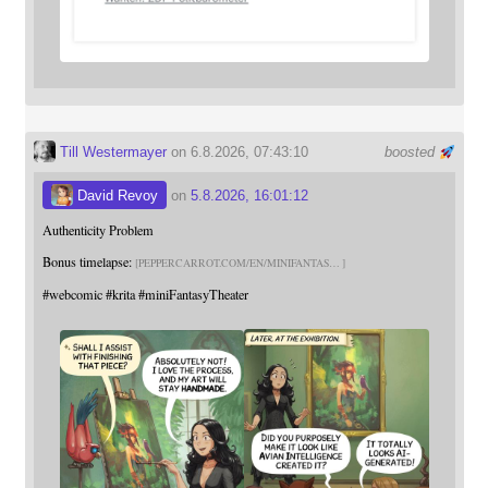
Till Westermayer
on 6.8.2026, 07:43:10
boosted
David Revoy
on
5.8.2026, 16:01:12
Authenticity Problem
Bonus timelapse:
PEPPERCARROT.COM/EN/MINIFANTAS
#
webcomic
#
krita
#
miniFantasyTheater