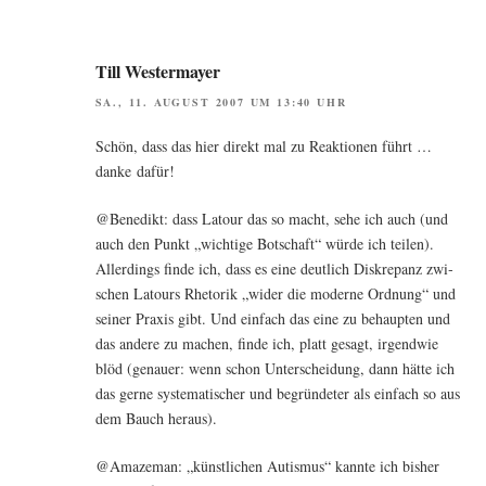
Till Westermayer
SA., 11. AUGUST 2007 UM 13:40 UHR
Schön, dass das hier direkt mal zu Reak­tio­nen führt …
dan­ke dafür!
@Benedikt: dass Latour das so macht, sehe ich auch (und
auch den Punkt „wich­ti­ge Bot­schaft“ wür­de ich tei­len).
Aller­dings fin­de ich, dass es eine deut­lich Dis­kre­panz zwi­
schen Latours Rhe­to­rik „wider die moder­ne Ord­nung“ und
sei­ner Pra­xis gibt. Und ein­fach das eine zu behaup­ten und
das ande­re zu machen, fin­de ich, platt gesagt, irgend­wie
blöd (genau­er: wenn schon Unter­schei­dung, dann hät­te ich
das ger­ne sys­te­ma­ti­scher und begrün­de­ter als ein­fach so aus
dem Bauch heraus).
@Amazeman: „künst­li­chen Autis­mus“ kann­te ich bis­her