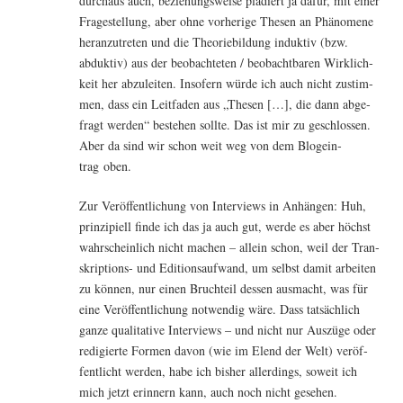
durch­aus auch, bezie­hungs­wei­se plä­diert ja dafür, mit einer
Fra­ge­stel­lung, aber ohne vor­he­ri­ge The­sen an Phä­no­me­ne
her­an­zu­tre­ten und die Theo­rie­bil­dung induk­tiv (bzw.
abduk­tiv) aus der beob­ach­te­ten / beob­acht­ba­ren Wirk­lich­
keit her abzu­lei­ten. Inso­fern wür­de ich auch nicht zustim­
men, dass ein Leit­fa­den aus „The­sen […], die dann abge­
fragt wer­den“ bestehen soll­te. Das ist mir zu geschlos­sen.
Aber da sind wir schon weit weg von dem Blog­ein­
trag oben.
Zur Ver­öf­fent­li­chung von Inter­views in Anhän­gen: Huh,
prin­zi­pi­ell fin­de ich das ja auch gut, wer­de es aber höchst
wahr­schein­lich nicht machen – allein schon, weil der Tran­
skrip­ti­ons- und Edi­ti­ons­auf­wand, um selbst damit arbei­ten
zu kön­nen, nur einen Bruch­teil des­sen aus­macht, was für
eine Ver­öf­fent­li­chung not­wen­dig wäre. Dass tat­säch­lich
gan­ze qua­li­ta­ti­ve Inter­views – und nicht nur Aus­zü­ge oder
redi­gier­te For­men davon (wie im Elend der Welt) ver­öf­
fent­licht wer­den, habe ich bis­her aller­dings, soweit ich
mich jetzt erin­nern kann, auch noch nicht gesehen.